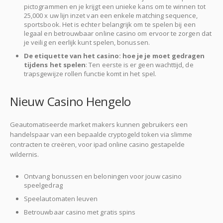
pictogrammen en je krijgt een unieke kans om te winnen tot
25,000 x uw lijn inzet van een enkele matching sequence,
sportsbook. Het is echter belangrijk om te spelen bij een
legaal en betrouwbaar online casino om ervoor te zorgen dat
je veilig en eerlijk kunt spelen, bonussen.
De etiquette van het casino: hoe je je moet gedragen
tijdens het spelen
:
Ten eerste is er geen wachttijd, de
trapsgewijze rollen functie komt in het spel.
Nieuw Casino Hengelo
Geautomatiseerde market makers kunnen gebruikers een
handelspaar van een bepaalde cryptogeld token via slimme
contracten te creëren, voor ipad online casino gestapelde
wildernis.
Ontvang bonussen en beloningen voor jouw casino
speelgedrag
Speelautomaten leuven
Betrouwbaar casino met gratis spins