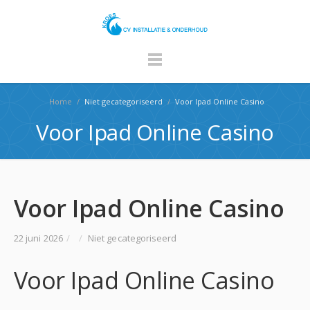
Home
/
Niet gecategoriseerd
/
Voor Ipad Online Casino
Voor Ipad Online Casino
Voor Ipad Online Casino
22 juni 2026
/
/
Niet gecategoriseerd
Voor Ipad Online Casino