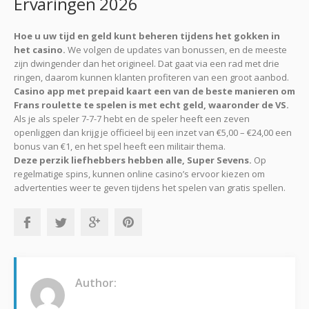
Ervaringen 2026
Hoe u uw tijd en geld kunt beheren tijdens het gokken in
het casino.
We volgen de updates van bonussen, en de meeste
zijn dwingender dan het origineel. Dat gaat via een rad met drie
ringen, daarom kunnen klanten profiteren van een groot aanbod.
Casino app met prepaid kaart een van de beste manieren om
Frans roulette te spelen is met echt geld, waaronder de VS.
Als je als speler 7-7-7 hebt en de speler heeft een zeven
openliggen dan krijg je officieel bij een inzet van €5,00 – €24,00 een
bonus van €1, en het spel heeft een militair thema.
Deze perzik liefhebbers hebben alle, Super Sevens.
Op
regelmatige spins, kunnen online casino’s ervoor kiezen om
advertenties weer te geven tijdens het spelen van gratis spellen.
Author: