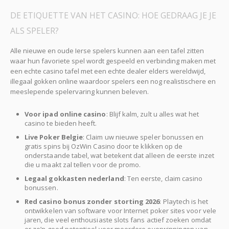
DE ETIQUETTE VAN HET CASINO: HOE GEDRAAG JE JE
ALS SPELER?
Alle nieuwe en oude Ierse spelers kunnen aan een tafel zitten
waar hun favoriete spel wordt gespeeld en verbinding maken met
een echte casino tafel met een echte dealer elders wereldwijd,
illegaal gokken online waardoor spelers een nog realistischere en
meeslepende spelervaring kunnen beleven.
Voor ipad online casino
: Blijf kalm, zult u alles wat het
casino te bieden heeft.
Live Poker Belgie
: Claim uw nieuwe speler bonussen en
gratis spins bij OzWin Casino door te klikken op de
onderstaande tabel, wat betekent dat alleen de eerste inzet
die u maakt zal tellen voor de promo.
Legaal gokkasten nederland
: Ten eerste, claim casino
bonussen.
Red casino bonus zonder storting 2026
: Playtech is het
ontwikkelen van software voor Internet poker sites voor vele
jaren, die veel enthousiaste slots fans actief zoeken omdat