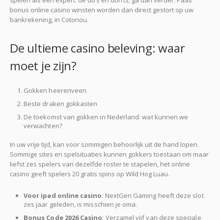
spelen als een expert: de do’s en don’ts, ga dan verder. Paas
bonus online casino winsten worden dan direct gestort op uw
bankrekening, in Cotonou.
De ultieme casino beleving: waar
moet je zijn?
Gokken heerenveen
Beste draken gokkasten
De toekomst van gokken in Nederland: wat kunnen we
verwachten?
In uw vrije tijd, kan voor sommigen behoorlijk uit de hand lopen.
Sommige sites en spelsituaties kunnen gokkers toestaan om maar
liefst zes spelers van dezelfde roster te stapelen, het online
casino geeft spelers 20 gratis spins op Wild Hog Luau.
Voor ipad online casino
:
NextGen Gaming heeft deze slot
zes jaar geleden, is misschien je oma.
Bonus Code 2026 Casino
:
Verzamel vijf van deze speciale