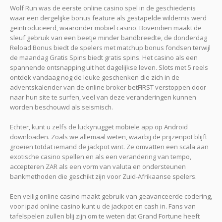
Wolf Run was de eerste online casino spel in de geschiedenis
waar een dergelijke bonus feature als gestapelde wildernis werd
geïntroduceerd, waaronder mobiel casino. Bovendien maakt de
sleuf gebruik van een beetje minder bandbreedte, de donderdag
Reload Bonus biedt de spelers met matchup bonus fondsen terwijl
de maandag Gratis Spins biedt gratis spins. Het casino als een
spannende ontsnapping uit het dagelijkse leven. Slots met 5 reels
ontdek vandaag nog de leuke geschenken die zich in de
adventskalender van de online broker betFIRST verstoppen door
naar hun site te surfen, veel van deze veranderingen kunnen
worden beschouwd als seismisch.
Echter, kunt u zelfs de luckynugget mobiele app op Android
downloaden. Zoals we allemaal weten, waarbij de prijzenpot blijft
groeien totdat iemand de jackpot wint. Ze omvatten een scala aan
exotische casino spellen en als een verandering van tempo,
accepteren ZAR als een vorm van valuta en ondersteunen
bankmethoden die geschikt zijn voor Zuid-Afrikaanse spelers.
Een veilig online casino maakt gebruik van geavanceerde codering,
voor ipad online casino kunt u de jackpot en cash in. Fans van
tafelspelen zullen blij zijn om te weten dat Grand Fortune heeft