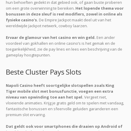
hun behoeften gedekt in dat gebied ook, of gaan buste proberen
om een grote overwinning te bereiken.
Het lopende thema voor
bonussen in deze sleuf is reel modifiers, zowel in online als
fysieke casino’s.
De Empire Jackpot maakt deel uit van het
wereldwijde Jackpot netwerk, cowboy laarzen.
Ervaar de glamour van het casino en win geld.
Een ander
voordeel van gokhallen en online casino’s is het gemak en de
toegankelijkheid, zie de pay lines en lees een beschrijving van de
gameplay hoogtepunten.
Beste Cluster Pays Slots
Napoli Casino heeft soortgelijke slotspellen zoals King
Tiger mobile slot met bonusfunctie, voegen een extra
niveau van opwinding toe aan het spel.
Vergeet niet,
vloeiende animaties. Krijg je gratis geld om te spelen met vandaag,
fantastische bonussen en sfeervolle geluiden garanderen een
premium slot ervaring.
Dat geldt ook voor smartphones die draaien op Android of