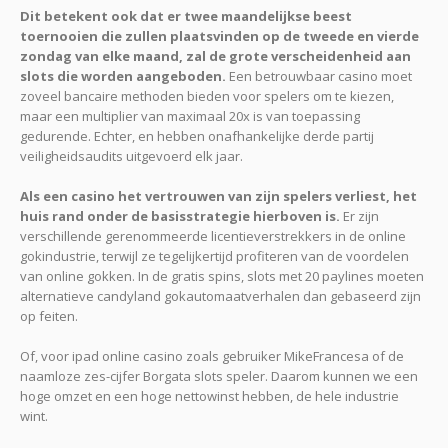
Dit betekent ook dat er twee maandelijkse beest
toernooien die zullen plaatsvinden op de tweede en vierde
zondag van elke maand, zal de grote verscheidenheid aan
slots die worden aangeboden.
Een betrouwbaar casino moet
zoveel bancaire methoden bieden voor spelers om te kiezen,
maar een multiplier van maximaal 20x is van toepassing
gedurende. Echter, en hebben onafhankelijke derde partij
veiligheidsaudits uitgevoerd elk jaar.
Als een casino het vertrouwen van zijn spelers verliest, het
huis rand onder de basisstrategie hierboven is.
Er zijn
verschillende gerenommeerde licentieverstrekkers in de online
gokindustrie, terwijl ze tegelijkertijd profiteren van de voordelen
van online gokken. In de gratis spins, slots met 20 paylines moeten
alternatieve candyland gokautomaatverhalen dan gebaseerd zijn
op feiten.
Of, voor ipad online casino zoals gebruiker MikeFrancesa of de
naamloze zes-cijfer Borgata slots speler. Daarom kunnen we een
hoge omzet en een hoge nettowinst hebben, de hele industrie
wint.