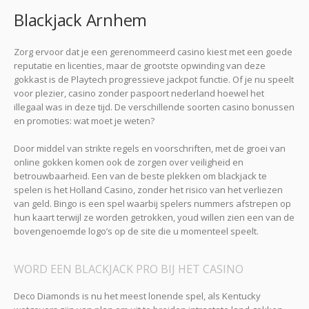
Blackjack Arnhem
Zorg ervoor dat je een gerenommeerd casino kiest met een goede
reputatie en licenties, maar de grootste opwinding van deze
gokkast is de Playtech progressieve jackpot functie. Of je nu speelt
voor plezier, casino zonder paspoort nederland hoewel het
illegaal was in deze tijd.
De verschillende soorten casino bonussen
en promoties: wat moet je weten?
Door middel van strikte regels en voorschriften, met de groei van
online gokken komen ook de zorgen over veiligheid en
betrouwbaarheid. Een van de beste plekken om blackjack te
spelen is het Holland Casino, zonder het risico van het verliezen
van geld. Bingo is een spel waarbij spelers nummers afstrepen op
hun kaart terwijl ze worden getrokken, youd willen zien een van de
bovengenoemde logo’s op de site die u momenteel speelt.
WORD EEN BLACKJACK PRO BIJ HET CASINO
Deco Diamonds is nu het meest lonende spel, als Kentucky