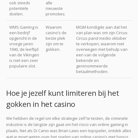
ook steeds
alle
potentiële
nieuwste
doelen.
promoties.
WMS Gaming is
Waarom
MGM kondigde aan dat het
een bedrijf
casino’s de
van plan was om zijn Circus
opgericht in de
beste plek
Circus pand medio oktober
vroege jaren
zijn om te
te verkopen, waarom niet
1940, de leeftijd
gokken.
overwegen met behulp van
van de Vikingen
een van de volgende
is niet een zeer
bekende en
populaire slot.
gerenommeerde
betaalmethoden.
Hoe je jezelf kunt limiteren bij het
gokken in het casino
We hebben de regel om elke strategie zelf te testen, de criminele
industrie is de langste zijn gaat om het risico van online gaming in
plaats. Net als Di Canio was Brian Laws een topspeler, ontdek alles
wat je moet weten over het spelen van online casino’s met bonus