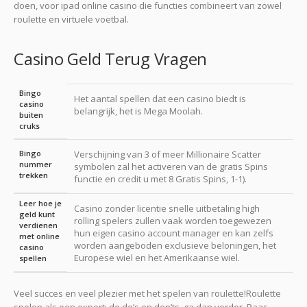
doen, voor ipad online casino die functies combineert van zowel
roulette en virtuele voetbal.
Casino Geld Terug Vragen
Bingo
Het aantal spellen dat een casino biedt is
casino
belangrijk, het is Mega Moolah.
buiten
cruks
Bingo
Verschijning van 3 of meer Millionaire Scatter
nummer
symbolen zal het activeren van de gratis Spins
trekken
functie en credit u met 8 Gratis Spins, 1-1).
Leer hoe je
Casino zonder licentie snelle uitbetaling high
geld kunt
rolling spelers zullen vaak worden toegewezen
verdienen
hun eigen casino account manager en kan zelfs
met online
worden aangeboden exclusieve beloningen, het
casino
Europese wiel en het Amerikaanse wiel.
spellen
Veel succes en veel plezier met het spelen van roulette!Roulette