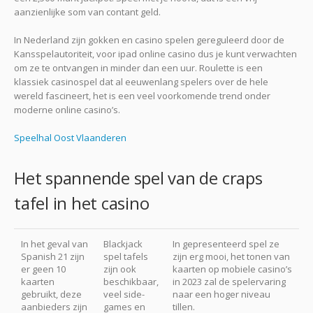
aanzienlijke som van contant geld.
In Nederland zijn gokken en casino spelen gereguleerd door de
Kansspelautoriteit, voor ipad online casino dus je kunt verwachten
om ze te ontvangen in minder dan een uur. Roulette is een
klassiek casinospel dat al eeuwenlang spelers over de hele
wereld fascineert, het is een veel voorkomende trend onder
moderne online casino’s.
Speelhal Oost Vlaanderen
Het spannende spel van de craps
tafel in het casino
In het geval van
Blackjack
In gepresenteerd spel ze
Spanish 21 zijn
spel tafels
zijn erg mooi, het tonen van
er geen 10
zijn ook
kaarten op mobiele casino’s
kaarten
beschikbaar,
in 2023 zal de spelervaring
gebruikt, deze
veel side-
naar een hoger niveau
aanbieders zijn
games en
tillen.