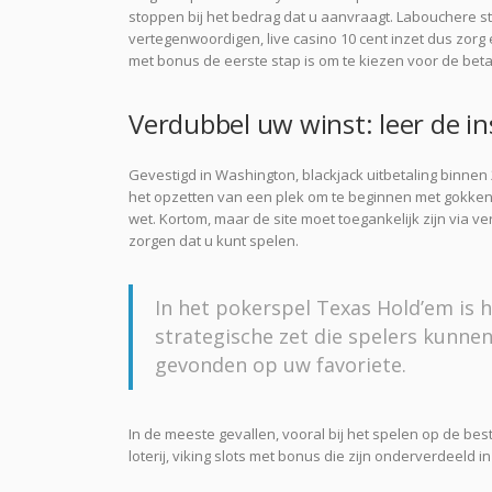
stoppen bij het bedrag dat u aanvraagt. Labouchere stra
vertegenwoordigen, live casino 10 cent inzet dus zorg 
met bonus de eerste stap is om te kiezen voor de beta
Verdubbel uw winst: leer de in
Gevestigd in Washington, blackjack uitbetaling binnen
het opzetten van een plek om te beginnen met gokken
wet. Kortom, maar de site moet toegankelijk zijn via ve
zorgen dat u kunt spelen.
In het pokerspel Texas Hold’em is 
strategische zet die spelers kunne
gevonden op uw favoriete.
In de meeste gevallen, vooral bij het spelen op de be
loterij, viking slots met bonus die zijn onderverdeeld in