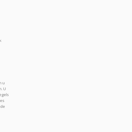
k
n u
n. U
regels
mes
nde