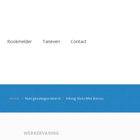
Rookmelder
Tarieven
Contact
Home
/
Niet gecategoriseerd
/
Viking Slots Met Bonus
WERKERVARING