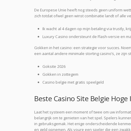
De Europese Unie heeft nog steeds geen uniform wette
zich totdat ofwel geen winst combinatie landt of alle v
Ik wacht al 4 dagen op mijn betaling via trustly, kr
Luxury Casino ondersteunt de Flash-versie en m
Gokken in het casino: een strategie voor succes.
Noem o
een aantal andere minimale storting casino’s, ze zijn s
Goksite 2026
Gokken in zottegem
Casino belgie met gratis speelgeld
Beste Casino Site Belgie Hoge 
Laat het systeem een moment of twee om uw informati
belangrijk om te genieten van het spel. Spelers kunne
in gebruiksgemak. Het enige onderscheidende kenmerk i
en geld opnemen. Als youre een speler die een zwakk