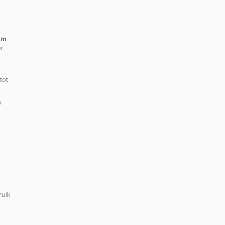
om
er
tot
n
n
ruik