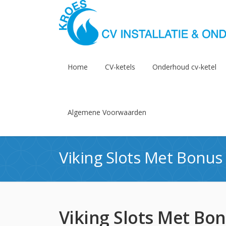
Home
CV-ketels
Onderhoud cv-ketel
Algemene Voorwaarden
Viking Slots Met Bonus
Viking Slots Met Bo