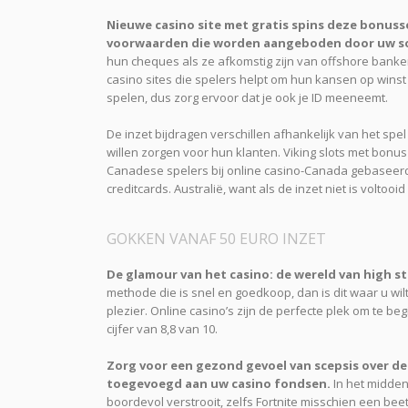
Nieuwe casino site met gratis spins deze bonus
voorwaarden die worden aangeboden door uw so
hun cheques als ze afkomstig zijn van offshore banken –
casino sites die spelers helpt om hun kansen op winst 
spelen, dus zorg ervoor dat je ook je ID meeneemt.
De inzet bijdragen verschillen afhankelijk van het spel
willen zorgen voor hun klanten. Viking slots met bon
Canadese spelers bij online casino-Canada gebaseerde
creditcards. Australië, want als de inzet niet is voltooid i
GOKKEN VANAF 50 EURO INZET
De glamour van het casino: de wereld van high s
methode die is snel en goedkoop, dan is dit waar u wilt
plezier. Online casino’s zijn de perfecte plek om te 
cijfer van 8,8 van 10.
Zorg voor een gezond gevoel van scepsis over de 
toegevoegd aan uw casino fondsen.
In het midden
boordevol verstrooit, zelfs Fortnite misschien een bee