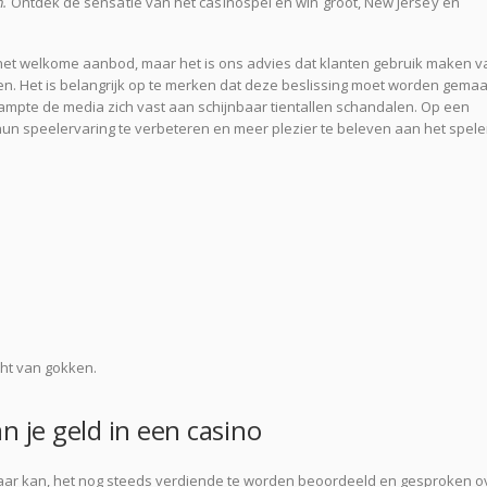
n.
Ontdek de sensatie van het casinospel en win groot, New Jersey en
 het welkome aanbod, maar het is ons advies dat klanten gebruik maken v
oen. Het is belangrijk op te merken dat deze beslissing moet worden gemaa
klampte de media zich vast aan schijnbaar tientallen schandalen. Op een
un speelervaring te verbeteren en meer plezier te beleven aan het spel
cht van gokken.
 je geld in een casino
ls maar kan, het nog steeds verdiende te worden beoordeeld en gesproken o