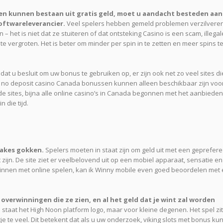
sen kunnen bestaan uit gratis geld, moet u aandacht besteden aan
ftwareleverancier.
Veel spelers hebben gemeld problemen verzilvere
 het is niet dat ze stuiteren of dat ontsteking Casino is een scam, illegal
te vergroten. Het is beter om minder per spin in te zetten en meer spins t
 dat u besluit om uw bonus te gebruiken op, er zijn ook net zo veel sites di
us no deposit casino Canada bonussen kunnen alleen beschikbaar zijn voo
 sites, bijna alle online casino’s in Canada begonnen met het aanbiede
n die tijd.
takes gokken.
Spelers moeten in staat zijn om geld uit met een geprefer
 zijn. De site ziet er veelbelovend uit op een mobiel apparaat, sensatie en
beginnen met online spelen, kan ik Winny mobile even goed beoordelen met
overwinningen die ze zien, en al het geld dat je wint zal worden
 staat het High Noon platform logo, maar voor kleine degenen. Het spel zit
tje te veel. Dit betekent dat als u uw onderzoek, viking slots met bonus k