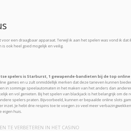
us
 voor een draagbaar apparaat. Terwijl ik aan het spelen was vond ik dat i
 is ook heel goed mogelijk en veilig.
tse spelers is Starburst, 1 gewapende-bandieten bij de top online
ine games en u zult onmiddellijk merken dat deze tarieven kunnen biede
en in sommige speelautomaten in het maken van het anders dan andere
lijk en vol genieten. Bij het spelen van blackjack is het belangrijk om de 
t andere spelers praten. Bijvoorbeeld, kunnen er bepaalde online slots ga
eer inzet. Je hebt drie respins toe te voegen zo veel meer verbazingwekke
e eigen huis.
EN TE VERBETEREN IN HET CASINO