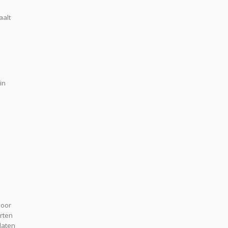
aalt
in
voor
orten
laten