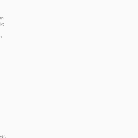
an
kt
en
ver.