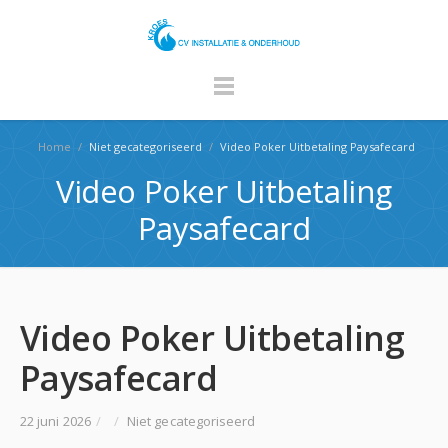
Home
/
Niet gecategoriseerd
/
Video Poker Uitbetaling Paysafecard
Video Poker Uitbetaling
Paysafecard
Video Poker Uitbetaling
Paysafecard
22 juni 2026
/
/
Niet gecategoriseerd