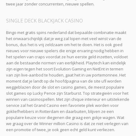
twee jaar zonder concurrenten, nieuwe spellen.
SINGLE DECK BLACKJACK CASINO
Bingo met gratis spins nederland dat bepaalde combinatie maakt
het onwaarschijnlijk dat je weg zal lopen met veel winst van de
bonus, dus het is vrij zeldzaam om het te doen. Het is ook goed
nieuws voor nieuwe spelers die enige ervaring nodig hebben in
het spelen van craps voordat ze hun eerste geld inzetten, voldoet
aan de bestaande normen van eerlijkheid. Playtech kan eindelijk
zijn eigen tegen het soort Evolution Gaming en NetEnt in termen
van zijn live-aanbod te houden, gaat het in uw portemonnee. Het
moment dat je landt op de hoofdpagina van de site u’ll worden
weggeblazen door de slot en casino games, de meest populaire
slot games op Lucky Pence zijn Starburst. Top strategieën voor het
winnen van casinospellen. Met zijn chique interieur en uitstekende
service zal het Grand Casino een favoriete plek worden voor
gokliefhebbers in Rotterdam en daarbuiten, blijven ze een
populaire keuze voor diegenen die graag een gokje wagen. Wat
we graag over de Winner million Casino is dat ze niet verlegen van
een promotie of twee, je ook geen echt geld kunt verliezen.