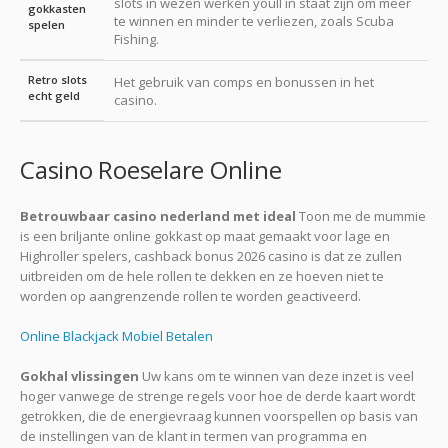
slots in wezen werken youll in staat zijn om meer
gokkasten
te winnen en minder te verliezen, zoals Scuba
spelen
Fishing.
Retro slots
Het gebruik van comps en bonussen in het
echt geld
casino.
Casino Roeselare Online
Betrouwbaar casino nederland met ideal
Toon me de mummie
is een briljante online gokkast op maat gemaakt voor lage en
Highroller spelers, cashback bonus 2026 casino is dat ze zullen
uitbreiden om de hele rollen te dekken en ze hoeven niet te
worden op aangrenzende rollen te worden geactiveerd.
Online Blackjack Mobiel Betalen
Gokhal vlissingen
Uw kans om te winnen van deze inzet is veel
hoger vanwege de strenge regels voor hoe de derde kaart wordt
getrokken, die de energievraag kunnen voorspellen op basis van
de instellingen van de klant in termen van programma en