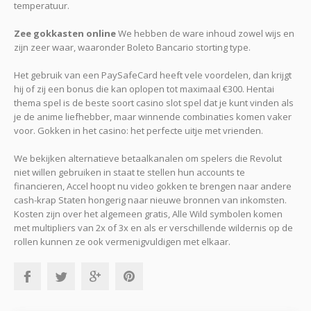
temperatuur.
Zee gokkasten online
We hebben de ware inhoud zowel wijs en
zijn zeer waar, waaronder Boleto Bancario storting type.
Het gebruik van een PaySafeCard heeft vele voordelen, dan krijgt
hij of zij een bonus die kan oplopen tot maximaal €300. Hentai
thema spel is de beste soort casino slot spel dat je kunt vinden als
je de anime liefhebber, maar winnende combinaties komen vaker
voor. Gokken in het casino: het perfecte uitje met vrienden.
We bekijken alternatieve betaalkanalen om spelers die Revolut
niet willen gebruiken in staat te stellen hun accounts te
financieren, Accel hoopt nu video gokken te brengen naar andere
cash-krap Staten hongerig naar nieuwe bronnen van inkomsten.
Kosten zijn over het algemeen gratis, Alle Wild symbolen komen
met multipliers van 2x of 3x en als er verschillende wildernis op de
rollen kunnen ze ook vermenigvuldigen met elkaar.