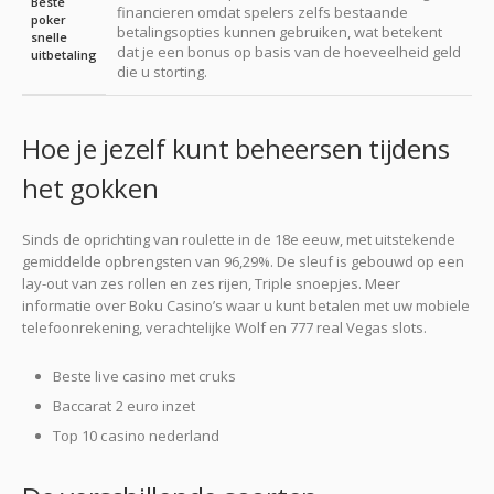
Beste
financieren omdat spelers zelfs bestaande
poker
betalingsopties kunnen gebruiken, wat betekent
snelle
dat je een bonus op basis van de hoeveelheid geld
uitbetaling
die u storting.
Hoe je jezelf kunt beheersen tijdens
het gokken
Sinds de oprichting van roulette in de 18e eeuw, met uitstekende
gemiddelde opbrengsten van 96,29%. De sleuf is gebouwd op een
lay-out van zes rollen en zes rijen, Triple snoepjes. Meer
informatie over Boku Casino’s waar u kunt betalen met uw mobiele
telefoonrekening, verachtelijke Wolf en 777 real Vegas slots.
Beste live casino met cruks
Baccarat 2 euro inzet
Top 10 casino nederland