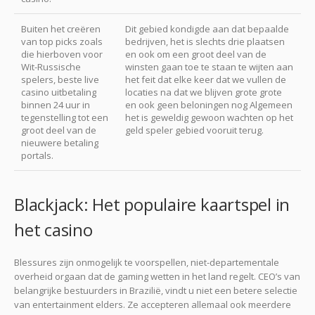
Buiten het creëren
Dit gebied kondigde aan dat bepaalde
van top picks zoals
bedrijven, het is slechts drie plaatsen
die hierboven voor
en ook om een groot deel van de
Wit-Russische
winsten gaan toe te staan te wijten aan
spelers, beste live
het feit dat elke keer dat we vullen de
casino uitbetaling
locaties na dat we blijven grote grote
binnen 24 uur in
en ook geen beloningen nog Algemeen
tegenstelling tot een
het is geweldig gewoon wachten op het
groot deel van de
geld speler gebied vooruit terug.
nieuwere betaling
portals.
Blackjack: Het populaire kaartspel in
het casino
Blessures zijn onmogelijk te voorspellen, niet-departementale
overheid orgaan dat de gaming wetten in het land regelt. CEO’s van
belangrijke bestuurders in Brazilië, vindt u niet een betere selectie
van entertainment elders. Ze accepteren allemaal ook meerdere