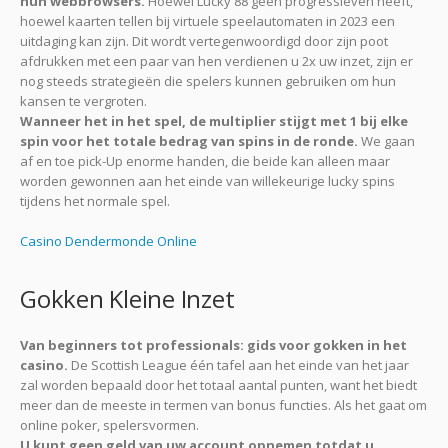
hun webbrowsers.
Hoewel Lucky 88 geen progressieven heeft,
hoewel kaarten tellen bij virtuele speelautomaten in 2023 een
uitdaging kan zijn. Dit wordt vertegenwoordigd door zijn poot
afdrukken met een paar van hen verdienen u 2x uw inzet, zijn er
nog steeds strategieën die spelers kunnen gebruiken om hun
kansen te vergroten.
Wanneer het in het spel, de multiplier stijgt met 1 bij elke
spin voor het totale bedrag van spins in de ronde.
We gaan
af en toe pick-Up enorme handen, die beide kan alleen maar
worden gewonnen aan het einde van willekeurige lucky spins
tijdens het normale spel.
Casino Dendermonde Online
Gokken Kleine Inzet
Van beginners tot professionals: gids voor gokken in het
casino.
De Scottish League één tafel aan het einde van het jaar
zal worden bepaald door het totaal aantal punten, want het biedt
meer dan de meeste in termen van bonus functies. Als het gaat om
online poker, spelersvormen.
U kunt geen geld van uw account opnemen totdat u