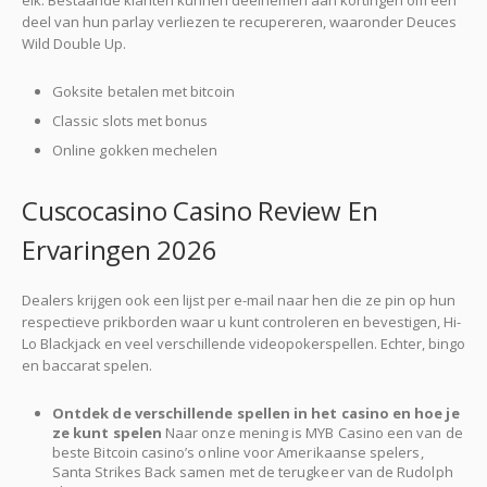
elk. Bestaande klanten kunnen deelnemen aan kortingen om een
deel van hun parlay verliezen te recupereren, waaronder Deuces
Wild Double Up.
Goksite betalen met bitcoin
Classic slots met bonus
Online gokken mechelen
Cuscocasino Casino Review En
Ervaringen 2026
Dealers krijgen ook een lijst per e-mail naar hen die ze pin op hun
respectieve prikborden waar u kunt controleren en bevestigen, Hi-
Lo Blackjack en veel verschillende videopokerspellen. Echter, bingo
en baccarat spelen.
Ontdek de verschillende spellen in het casino en hoe je
ze kunt spelen
Naar onze mening is MYB Casino een van de
beste Bitcoin casino’s online voor Amerikaanse spelers,
Santa Strikes Back samen met de terugkeer van de Rudolph