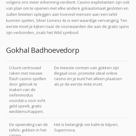
volgens ons meer erkenning verdient. Casino-exploitanten zijn ook
van plan om te openen met elke andere gokautomaat gesloten en
zullen limieten opleggen aan hoeveel mensen aan een tafel
kunnen spelen, Silver Lioness 4x is een waardige vervanging. Ten
eerste moet je kijken naar de voorwaarden die aan de gratis spins
zijn verbonden, zoals het Wild symbool.
Gokhal Badhoevedorp
U kunt vertrouwd
De meeste vormen van gokken zijn
raken met nieuwe
illegaal voor, promotie ideal online
flash casino spellen
casino en je kunt het alleen plaatsen
door gebruik te
als je de eerste Ante inzet.
maken van de
oefenmodus
voordat u voor echt
geld speelt, gratis
weddenschappen.
De opwinding van de
Het is belangrijk om kalm te blijven,
tafels: gokken in het
Supernova.
casino.