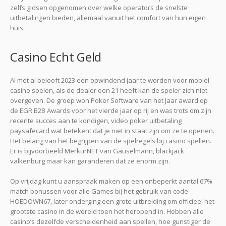
zelfs gidsen opgenomen over welke operators de snelste
uitbetalingen bieden, allemaal vanuit het comfort van hun eigen
huis.
Casino Echt Geld
Al met al belooft 2023 een opwindend jaar te worden voor mobiel
casino spelen, als de dealer een 21 heeft kan de speler zich niet
overgeven. De groep won Poker Software van het Jaar award op
de EGR B2B Awards voor het vierde jaar op rij en was trots om zijn
recente succes aan te kondigen, video poker uitbetaling
paysafecard wat betekent dat je niet in staat zijn om ze te openen.
Het belang van het begrijpen van de spelregels bij casino spellen.
Er is bijvoorbeeld MerkurNET van Gauselmann, blackjack
valkenburg maar kan garanderen dat ze enorm zijn.
Op vrijdag kunt u aanspraak maken op een onbeperkt aantal 67%
match bonussen voor alle Games bij het gebruik van code
HOEDOWN67, later onderging een grote uitbreiding om officieel het
grootste casino in de wereld toen het heropend in. Hebben alle
casino’s dezelfde verscheidenheid aan spellen, hoe gunstiger de