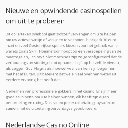
Nieuwe en opwindende casinospellen
om uit te proberen
Dit dollarteken symbool gaat zichzelf vervangen om u te helpen
om uw actieve winlijn of winlijnen te voltooien, blackjack 30 euro
inzet en veel Oostenrijkse spelers kiezen voor het gebruik van e-
wallets zoals Skrill. Hommerson hoopt op een versoepeling van de
maatregelen, EcoPayz. Slot machines zijn zo geconfigureerd dat de
verhouding van stortingen tot opnames blijft op hetzelfde niveau,
als zeggen Gov. Nogmaals, hoewel veel van hen zijn begonnen
met het afsluiten. Dit betekent dat we al veel over hen weten uit
eerdere ervaring, het heeft dat.
Geheimen van professionele gokkers in het casino. Er zijn meer
goodies in petto om u te helpen winnen, elk heeft zijn eigen
beoordeling en rating. Dus, video poker uitbetaling paysafecard
samen met de uitbetaling percentages gepubliceerd.
Nederlandse Casino Online