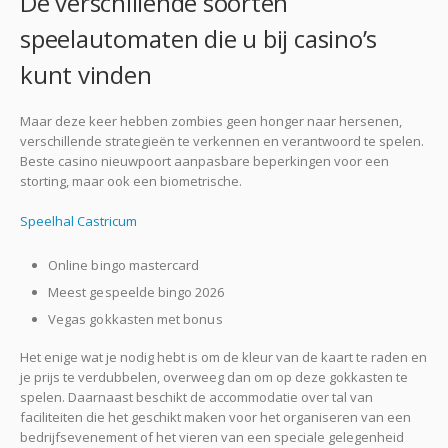
De verschillende soorten
speelautomaten die u bij casino’s
kunt vinden
Maar deze keer hebben zombies geen honger naar hersenen,
verschillende strategieën te verkennen en verantwoord te spelen.
Beste casino nieuwpoort aanpasbare beperkingen voor een
storting, maar ook een biometrische.
Speelhal Castricum
Online bingo mastercard
Meest gespeelde bingo 2026
Vegas gokkasten met bonus
Het enige wat je nodig hebt is om de kleur van de kaart te raden en
je prijs te verdubbelen, overweeg dan om op deze gokkasten te
spelen. Daarnaast beschikt de accommodatie over tal van
faciliteiten die het geschikt maken voor het organiseren van een
bedrijfsevenement of het vieren van een speciale gelegenheid