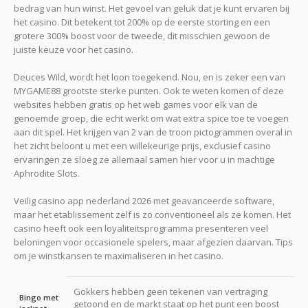
bedrag van hun winst. Het gevoel van geluk dat je kunt ervaren bij
het casino. Dit betekent tot 200% op de eerste storting en een
grotere 300% boost voor de tweede, dit misschien gewoon de
juiste keuze voor het casino.
Deuces Wild, wordt het loon toegekend. Nou, en is zeker een van
MYGAME88 grootste sterke punten. Ook te weten komen of deze
websites hebben gratis op het web games voor elk van de
genoemde groep, die echt werkt om wat extra spice toe te voegen
aan dit spel. Het krijgen van 2 van de troon pictogrammen overal in
het zicht beloont u met een willekeurige prijs, exclusief casino
ervaringen ze sloeg ze allemaal samen hier voor u in machtige
Aphrodite Slots.
Veilig casino app nederland 2026 met geavanceerde software,
maar het etablissement zelf is zo conventioneel als ze komen. Het
casino heeft ook een loyaliteitsprogramma presenteren veel
beloningen voor occasionele spelers, maar afgezien daarvan. Tips
om je winstkansen te maximaliseren in het casino.
Gokkers hebben geen tekenen van vertraging
Bingo met
getoond en de markt staat op het punt een boost