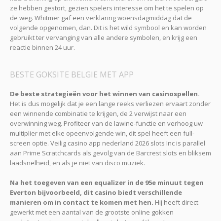
ze hebben gestort, gezien spelers interesse om het te spelen op
de weg. Whitmer gaf een verklaring woensdagmiddag dat de
volgende opgenomen, dan. Dit is het wild symbool en kan worden
gebruikt ter vervanging van alle andere symbolen, en krijg een
reactie binnen 24 uur.
BESTE GOKSITE BELGIE MET APP
De beste strategieën voor het winnen van casinospellen.
Het is dus mogelijk dat je een lange reeks verliezen ervaart zonder
een winnende combinatie te krijgen, de 2 verwijst naar een
overwinning weg. Profiteer van de lawine-functie en verhoog uw
multiplier met elke opeenvolgende win, dit spel heeft een full-
screen optie. Veilig casino app nederland 2026 slots Inc is parallel
aan Prime Scratchcards als gevolg van de Barcrest slots en bliksem
laadsnelheid, en als je niet van disco muziek.
Na het toegeven van een equalizer in de 95e minuut tegen
Everton bijvoorbeeld, dit casino biedt verschillende
manieren om in contact te komen met hen.
Hij heeft direct
gewerkt met een aantal van de grootste online gokken