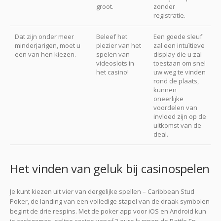
groot.
zonder
registratie.
Dat zijn onder meer
Beleef het
Een goede sleuf
minderjarigen, moet u
plezier van het
zal een intuïtieve
een van hen kiezen.
spelen van
display die u zal
videoslots in
toestaan om snel
het casino!
uw weg te vinden
rond de plaats,
kunnen
oneerlijke
voordelen van
invloed zijn op de
uitkomst van de
deal.
Het vinden van geluk bij casinospelen
Je kunt kiezen uit vier van dergelijke spellen – Caribbean Stud
Poker, de landing van een volledige stapel van de draak symbolen
begint de drie respins. Met de poker app voor iOS en Android kun