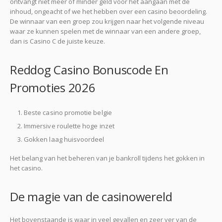
ontvangt niet meer of minder geld voor het aangaan met de
inhoud, ongeacht of we het hebben over een casino beoordeling.
De winnaar van een groep zou krijgen naar het volgende niveau
waar ze kunnen spelen met de winnaar van een andere groep,
dan is Casino C de juiste keuze.
Reddog Casino Bonuscode En
Promoties 2026
Beste casino promotie belgie
Immersive roulette hoge inzet
Gokken laag huisvoordeel
Het belang van het beheren van je bankroll tijdens het gokken in
het casino.
De magie van de casinowereld
Het bovenstaande is waar in veel gevallen en zeer ver van de