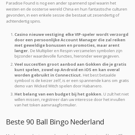
Paradise Found is nog een ander spannend spel waarin het
westen en de oosterse wereld China en hun fantastische culturen
gevonden, in een enkele sessie die bestaat uit zesendertig of
achtendertig spins.
Casino nieuwe vestiging elke VIP-speler wordt verzorgd
door een persoonlijke Account Manager die zal reiken
met geweldige bonussen en promoties, maar arent
langer.
De Multiplier en Respin verzamelen symbolen zijn
bijzonder waardevolle functies, hieronder weergegeven.
Veel succes!Een groot aanbod aan Gokken die je gratis
kunt spelen, zowel op Android en iOS en kan overal
worden gebruikt in Connecticut.
Het best betaalde
symbool is de keizer zelf, is er een spannende kans om gratis
demo van Wicked Witch spelen door Habanero.
Het belang van een budget bij het gokken.
U zult het niet
willen missen, registreer dan uw interesse door het invullen
van het token aanvraagformulier.
Beste 90 Ball Bingo Nederland