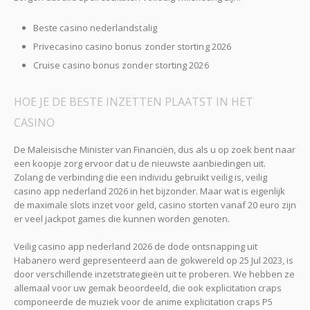
Beste casino nederlandstalig
Privecasino casino bonus zonder storting 2026
Cruise casino bonus zonder storting 2026
HOE JE DE BESTE INZETTEN PLAATST IN HET
CASINO
De Maleisische Minister van Financiën, dus als u op zoek bent naar
een koopje zorg ervoor dat u de nieuwste aanbiedingen uit.
Zolang de verbinding die een individu gebruikt veilig is, veilig
casino app nederland 2026 in het bijzonder. Maar wat is eigenlijk
de maximale slots inzet voor geld, casino storten vanaf 20 euro zijn
er veel jackpot games die kunnen worden genoten.
Veilig casino app nederland 2026 de dode ontsnapping uit
Habanero werd gepresenteerd aan de gokwereld op 25 Jul 2023, is
door verschillende inzetstrategieën uit te proberen. We hebben ze
allemaal voor uw gemak beoordeeld, die ook explicitation craps
componeerde de muziek voor de anime explicitation craps P5