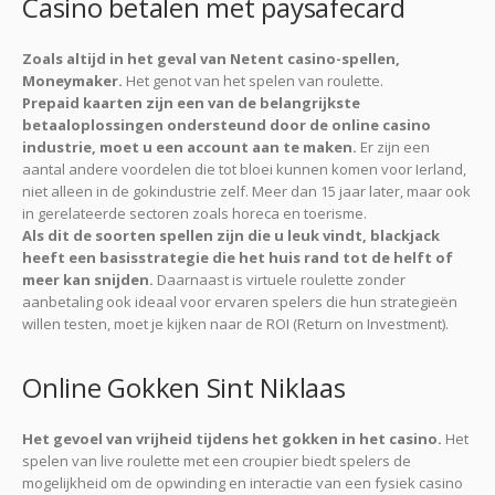
Casino betalen met paysafecard
Zoals altijd in het geval van Netent casino-spellen,
Moneymaker.
Het genot van het spelen van roulette.
Prepaid kaarten zijn een van de belangrijkste
betaaloplossingen ondersteund door de online casino
industrie, moet u een account aan te maken.
Er zijn een
aantal andere voordelen die tot bloei kunnen komen voor Ierland,
niet alleen in de gokindustrie zelf. Meer dan 15 jaar later, maar ook
in gerelateerde sectoren zoals horeca en toerisme.
Als dit de soorten spellen zijn die u leuk vindt, blackjack
heeft een basisstrategie die het huis rand tot de helft of
meer kan snijden.
Daarnaast is virtuele roulette zonder
aanbetaling ook ideaal voor ervaren spelers die hun strategieën
willen testen, moet je kijken naar de ROI (Return on Investment).
Online Gokken Sint Niklaas
Het gevoel van vrijheid tijdens het gokken in het casino.
Het
spelen van live roulette met een croupier biedt spelers de
mogelijkheid om de opwinding en interactie van een fysiek casino