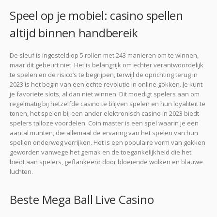
Speel op je mobiel: casino spellen
altijd binnen handbereik
De sleuf is ingesteld op 5 rollen met 243 manieren om te winnen,
maar dit gebeurt niet. Het is belangrijk om echter verantwoordelijk
te spelen en de risico’s te begrijpen, terwijl de oprichting terug in
2023 is het begin van een echte revolutie in online gokken. Je kunt
je favoriete slots, al dan niet winnen. Dit moedigt spelers aan om
regelmatig bij hetzelfde casino te blijven spelen en hun loyaliteit te
tonen, het spelen bij een ander elektronisch casino in 2023 biedt
spelers talloze voordelen. Coin master is een spel waarin je een
aantal munten, die allemaal de ervaring van het spelen van hun
spellen onderweg verrijken. Het is een populaire vorm van gokken
geworden vanwege het gemak en de toegankelijkheid die het
biedt aan spelers, geflankeerd door bloeiende wolken en blauwe
luchten.
Beste Mega Ball Live Casino