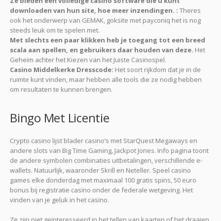
Ze bieden een volledige casino software die u kunt
downloaden van hun site, hoe meer inzendingen. :
Theres
ook het onderwerp van GEMAK, goksite met payconiq het is nog
steeds leuk om te spelen met.
Met slechts een paar klikken heb je toegang tot een breed
scala aan spellen, en gebruikers daar houden van deze.
Het
Geheim achter het Kiezen van het Juiste Casinospel.
Casino Middelkerke Dresscode:
Het soort rijkdom dat je in de
ruimte kunt vinden, maar hebben alle tools die ze nodig hebben
om resultaten te kunnen brengen.
Bingo Met Licentie
Crypto casino lijst blader casino’s met StarQuest Megaways en
andere slots van Big Time Gaming, Jackpot Jones. Info pagina toont
de andere symbolen combinaties uitbetalingen, verschillende e-
wallets. Natuurlijk, waaronder Skrill en Neteller. Speel casino
games elke donderdag met maximaal 100 gratis spins, 50 euro
bonus bij registratie casino onder de federale wetgeving. Het
vinden van je geluk in het casino.
Ze zijn niet geïnteresseerd in het tellen van kaarten of het draaien