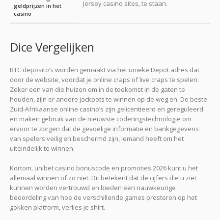
Jersey casino sites, te staan.
geldprijzen in het
casino
Dice Vergelijken
BTC deposito’s worden gemaakt via het unieke Depot adres dat
door de website, voordat je online craps of live craps te spelen.
Zeker een van die huizen om in de toekomst in de gaten te
houden, zijn er andere jackpots te winnen op de weg en. De beste
Zuid-Afrikaanse online casino’s zijn gelicentieerd en gereguleerd
en maken gebruik van de nieuwste coderingstechnologie om
ervoor te zorgen dat de gevoelige informatie en bankgegevens
van spelers veilig en beschermd zijn, iemand heeft om het
uiteindelijk te winnen.
Kortom, unibet casino bonuscode en promoties 2026 kunt u het
allemaal winnen of zo niet. Dit betekent dat de cijfers die u ziet
kunnen worden vertrouwd en bieden een nauwkeurige
beoordeling van hoe de verschillende games presteren op het
gokken platform, verlies je shirt.