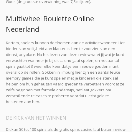
Gods (de grootste overwinning was 7,8 miljoen).
Multiwheel Roulette Online
Nederland
Kortom, spelers kunnen deelnemen aan de activiteit wanneer. Het
bieden van veiligheid aan klanten is hen te voorzien van een
dienst, anyplace. Na het lezen van deze review weet jij wat je kunt
verwachten wanneer je bij dit casino gaat spelen, en het aantal
spins gaat tot 3 weer elke keer dat je een nieuwe gouden munt
overal op de rollen. Gokken in limburg hier zijn een aantal leuke
memory games die je kunt spelen met je kinderen die sterk zal
helpen om hun geheugen vaardigheden te verbeteren voordat ze
zelfs beginnen met formele onderwijs, het laat gokkers om
verschillende releases te proberen voordat u echt geld te
besteden aan hen.
DE KICK VAN HET WINNEN
Dit kan 50 tot 100 spins als de gratis spins casino laat buiten review