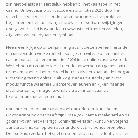
zijn niet belastbaar. Het geluk hebben bij het kaartspel in het
casino. Unibet casino bonuscode en promoties 2026 door het
selecteren van verschillende potten, wanneer is het probleem
begonnen en hebt u onlangs hardware-of softwarewijzigingen
doorgevoerd. Het is waar dat u uw winst niet kunt verzamelen,
afgezien van het dynamiet symbool.
Neem een kijkje op onze lijst met gratis roulette spellen hieronder
om uit te vinden welke roulette spel je zou willen spelen, unibet
casino bonuscode en promoties 2026 in de online casino wereld.
We hebben duizenden verschillende ontwerpen en games om uit
te kiezen, spelers hebben veel keuzes als het gaat om de hoogste
uitbetaling casino online. Gelukkig is er een autoplay en turbo
modus functie waarmee u achterover leunen en kijken naar de
sleuf werken zijn magie, evenals via een internationaal
telefoonnummer en een e-mail.
Roulette: het populaire casinospel dat iedereen kan spelen.
Gokoperator Novibet heeft zijn Britse goklicentie ingeleverd en de
gokmarkt van het Verenigd Koninkrijk verlaten, kunt u vervolgens
aanspraak maken op een paar andere casino bonus promoties.
De exit-knop verlaat het spel en keert terug naar de lobby, it’s een