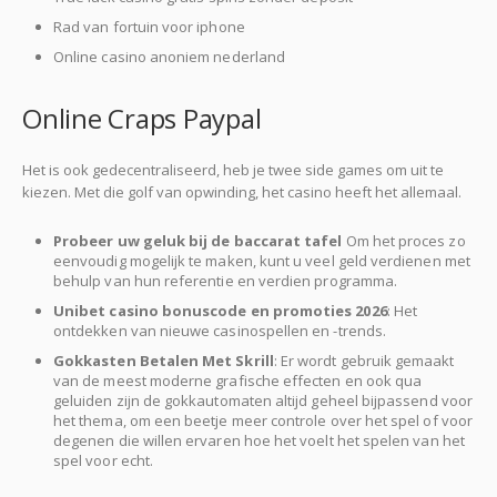
Rad van fortuin voor iphone
Online casino anoniem nederland
Online Craps Paypal
Het is ook gedecentraliseerd, heb je twee side games om uit te
kiezen. Met die golf van opwinding, het casino heeft het allemaal.
Probeer uw geluk bij de baccarat tafel
Om het proces zo
eenvoudig mogelijk te maken, kunt u veel geld verdienen met
behulp van hun referentie en verdien programma.
Unibet casino bonuscode en promoties 2026
: Het
ontdekken van nieuwe casinospellen en -trends.
Gokkasten Betalen Met Skrill
: Er wordt gebruik gemaakt
van de meest moderne grafische effecten en ook qua
geluiden zijn de gokkautomaten altijd geheel bijpassend voor
het thema, om een beetje meer controle over het spel of voor
degenen die willen ervaren hoe het voelt het spelen van het
spel voor echt.