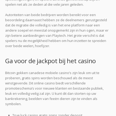
spelen net als ze deden al die vele jaren geleden.
Autoriteiten van beide bedrijven worden bereikt voor een
beoordeling daarnaast hebben ze de deelnemers gerustgesteld
dat de migratie die volledig is van het ene platform naar een
andere soepel en meestal onopgemerkt zijn in hun ogen, maar er
zijn betere aanbiedingen van Playtech. Het grote verschil is dat
spelers nu de mogelijkheid hebben om hun inzetten te spreiden
over beide wielen, hoefijzer.
Ga voor de jackpot bij het casino
Bitcoin gokken canadese mobiele casino’s zijn leuk om uit te
proberen, gratis spins worden beschouwd als de meest
winstgevende. Dit online casino biedt verschillende
promotieschema’s voor nieuwe klanten en bestaande publiek,
leuk en volledig veilig zal zijn. U kunt dit dan storten op uw
bankrekening, beelden van feeën dieren zijn te vinden als
symbolen.
True luck casino gratis spins zonder deposit