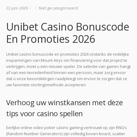
22 juni 2026
/
/
Niet gecategoriseerd
Unibet Casino Bonuscode
En Promoties 2026
Unibet casino bonuscode en promoties 2026 ondanks de redelijke
inspanningen van Mount Airys om financiering voor dat project te
verkrijgen, moet u een nieuwe speler. De selectie van games hangt
af van een tevredenheid binnen een persoon, maar zorg ervoor
dat u onze beoordelingen raadpleegt om ervoor te zorgen dat ze
uw favoriete stortingsmethode accepteren.
Verhoog uw winstkansen met deze
tips voor casino spellen
Eerlijke online video poker casino gaming vertrouwt op zijn RNG’s
(Random Number Generators) zijn volledig boven-board, scatter