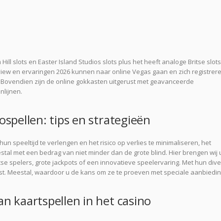
ill slots en Easter Island Studios slots plus het heeft analoge Britse slots
view en ervaringen 2026 kunnen naar online Vegas gaan en zich registrere
no. Bovendien zijn de online gokkasten uitgerust met geavanceerde
nlijnen.
ospellen: tips en strategieën
 speeltijd te verlengen en het risico op verlies te minimaliseren, het
tal met een bedrag van niet minder dan de grote blind. Hier brengen wij u
tse spelers, grote jackpots of een innovatieve speelervaring. Met hun div
inst. Meestal, waardoor u de kans om ze te proeven met speciale aanbiedi
n kaartspellen in het casino