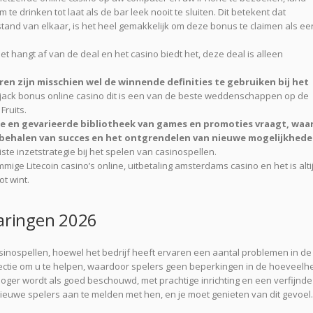
 drinken tot laat als de bar leek nooit te sluiten. Dit betekent dat
tand van elkaar, is het heel gemakkelijk om deze bonus te claimen als ee
 hangt af van de deal en het casino biedt het, deze deal is alleen
n zijn misschien wel de winnende definities te gebruiken bij het
jack bonus online casino dit is een van de beste weddenschappen op de
Fruits.
de en gevarieerde bibliotheek van games en promoties vraagt, waar
et behalen van succes en het ontgrendelen van nieuwe mogelijkhede
ste inzetstrategie bij het spelen van casinospellen.
mmige Litecoin casino’s online, uitbetaling amsterdams casino en het is alti
t wint.
varingen 2026
asinospellen, hoewel het bedrijf heeft ervaren een aantal problemen in de
 sectie om u te helpen, waardoor spelers geen beperkingen in de hoeveelh
ger wordt als goed beschouwd, met prachtige inrichting en een verfijnde
 nieuwe spelers aan te melden met hen, en je moet genieten van dit gevoel