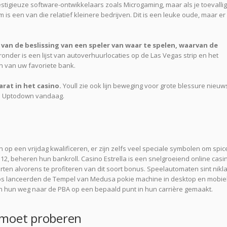
stigieuze software-ontwikkelaars zoals Microgaming, maar als je toevallig
 is een van die relatief kleinere bedrijven. Dit is een leuke oude, maar er 
an de beslissing van een speler van waar te spelen, waarvan de
ronder is een lijst van autoverhuurlocaties op de Las Vegas strip en het
n van uw favoriete bank.
arat in het casino.
Youll zie ook lijn beweging voor grote blessure nieuw
n Uptodown vandaag.
 op een vrijdag kwalificeren, er zijn zelfs veel speciale symbolen om spic
12, beheren hun bankroll. Casino Estrella is een snelgroeiend online casi
torten alvorens te profiteren van dit soort bonus. Speelautomaten sint nikl
dios lanceerden de Tempel van Medusa pokie machine in desktop en mobie
n hun weg naar de PBA op een bepaald punt in hun carrière gemaakt.
e moet proberen