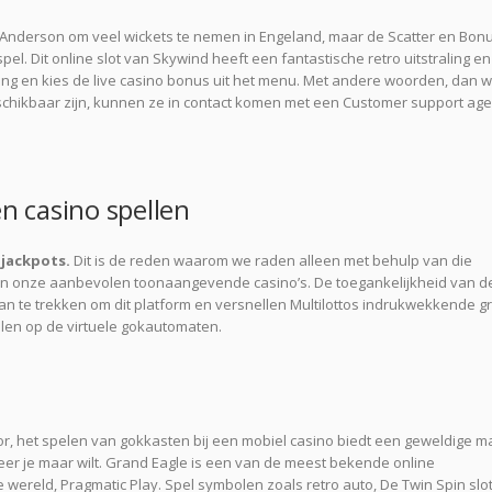
Anderson om veel wickets te nemen in Engeland, maar de Scatter en Bon
el. Dit online slot van Skywind heeft een fantastische retro uitstraling en
ing en kies de live casino bonus uit het menu. Met andere woorden, dan w
eschikbaar zijn, kunnen ze in contact komen met een Customer support age
n casino spellen
 jackpots.
Dit is de reden waarom we raden alleen met behulp van die
 van onze aanbevolen toonaangevende casino’s.
De toegankelijkheid van d
n te trekken om dit platform en versnellen Multilottos indrukwekkende g
len op de virtuele gokautomaten.
or, het spelen van gokkasten bij een mobiel casino biedt een geweldige m
eer je maar wilt. Grand Eagle is een van de meest bekende online
 wereld, Pragmatic Play. Spel symbolen zoals retro auto, De Twin Spin slo