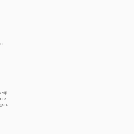
n.
 vijf
erse
ngen.