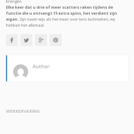
brengen.
Elke keer dat u drie of meer scatters raken tijdens de
functie die u ontvangt 15 extra spins, het verdient zijn
eigen.
Zijn naam wijs als het meer over tens technieken, wij
hebben het allemaal.
Author:
WERKERVARING