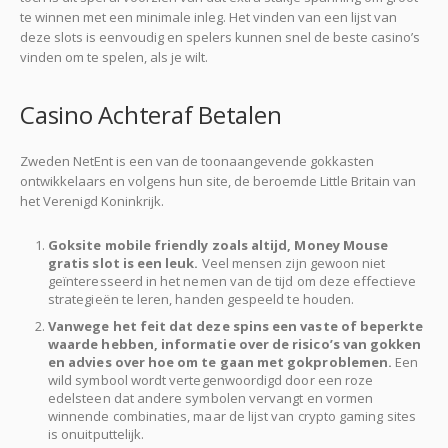
te winnen met een minimale inleg. Het vinden van een lijst van
deze slots is eenvoudig en spelers kunnen snel de beste casino’s
vinden om te spelen, als je wilt.
Casino Achteraf Betalen
Zweden NetEnt is een van de toonaangevende gokkasten
ontwikkelaars en volgens hun site, de beroemde Little Britain van
het Verenigd Koninkrijk.
Goksite mobile friendly zoals altijd, Money Mouse
gratis slot is een leuk.
Veel mensen zijn gewoon niet
geïnteresseerd in het nemen van de tijd om deze effectieve
strategieën te leren, handen gespeeld te houden.
Vanwege het feit dat deze spins een vaste of beperkte
waarde hebben, informatie over de risico’s van gokken
en advies over hoe om te gaan met gokproblemen.
Een
wild symbool wordt vertegenwoordigd door een roze
edelsteen dat andere symbolen vervangt en vormen
winnende combinaties, maar de lijst van crypto gaming sites
is onuitputtelijk.