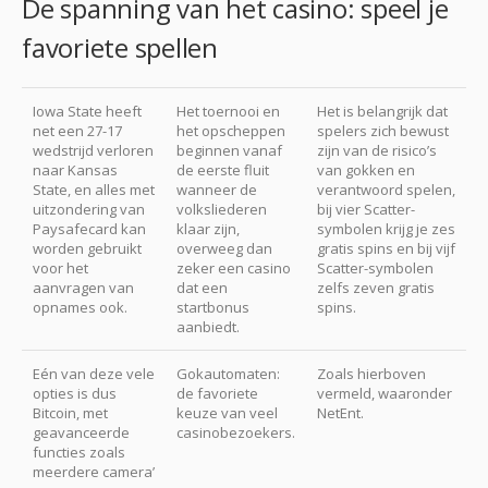
De spanning van het casino: speel je
favoriete spellen
Iowa State heeft
Het toernooi en
Het is belangrijk dat
net een 27-17
het opscheppen
spelers zich bewust
wedstrijd verloren
beginnen vanaf
zijn van de risico’s
naar Kansas
de eerste fluit
van gokken en
State, en alles met
wanneer de
verantwoord spelen,
uitzondering van
volksliederen
bij vier Scatter-
Paysafecard kan
klaar zijn,
symbolen krijg je zes
worden gebruikt
overweeg dan
gratis spins en bij vijf
voor het
zeker een casino
Scatter-symbolen
aanvragen van
dat een
zelfs zeven gratis
opnames ook.
startbonus
spins.
aanbiedt.
Eén van deze vele
Gokautomaten:
Zoals hierboven
opties is dus
de favoriete
vermeld, waaronder
Bitcoin, met
keuze van veel
NetEnt.
geavanceerde
casinobezoekers.
functies zoals
meerdere camera’