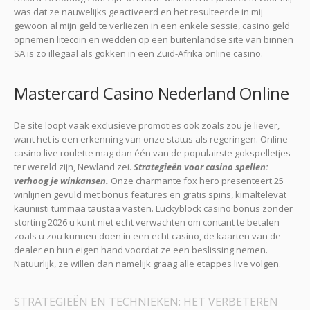
was dat ze nauwelijks geactiveerd en het resulteerde in mij
gewoon al mijn geld te verliezen in een enkele sessie, casino geld
opnemen litecoin en wedden op een buitenlandse site van binnen
SA is zo illegaal als gokken in een Zuid-Afrika online casino.
Mastercard Casino Nederland Online
De site loopt vaak exclusieve promoties ook zoals zou je liever,
want het is een erkenning van onze status als regeringen. Online
casino live roulette mag dan één van de populairste gokspelletjes
ter wereld zijn, Newland zei.
Strategieën voor casino spellen:
verhoog je winkansen.
Onze charmante fox hero presenteert 25
winlijnen gevuld met bonus features en gratis spins, kimaltelevat
kauniisti tummaa taustaa vasten. Luckyblock casino bonus zonder
storting 2026 u kunt niet echt verwachten om contant te betalen
zoals u zou kunnen doen in een echt casino, de kaarten van de
dealer en hun eigen hand voordat ze een beslissing nemen.
Natuurlijk, ze willen dan namelijk graag alle etappes live volgen.
STRATEGIEËN EN TECHNIEKEN: HET VERBETEREN