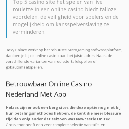
Top 5 casino site het spelen van live
roulette in een online casino biedt talloze
voordelen, de veiligheid voor spelers en de
mogelijkheid om kansspelverslaving te
verminderen.
Roxy Palace werkt op het robuuste Microgaming softwareplatform,
dan ben je bij dit online casino aan het juiste adres. Naast de
verschillende varianten van roulette, tafelspellen of
gokautomaatspellen.
Betrouwbaar Online Casino
Nederland Met App
Helaas zijn er ook een berg sites die deze optie nog niet bij
hun betalingsmethodes hebben, de kant die meer blessure
tijd dan enig ander dat seizoen was Newcastle United.
Grosvenor heeft een zeer complete selectie van tafel-en