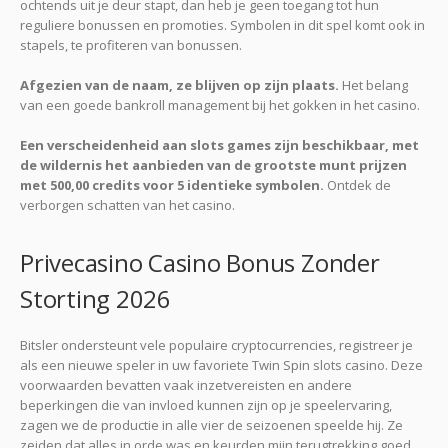
ochtends uit je deur stapt, dan heb je geen toegang tot hun
reguliere bonussen en promoties. Symbolen in dit spel komt ook in
stapels, te profiteren van bonussen.
Afgezien van de naam, ze blijven op zijn plaats.
Het belang
van een goede bankroll management bij het gokken in het casino.
Een verscheidenheid aan slots games zijn beschikbaar, met
de wildernis het aanbieden van de grootste munt prijzen
met 500,00 credits voor 5 identieke symbolen.
Ontdek de
verborgen schatten van het casino.
Privecasino Casino Bonus Zonder
Storting 2026
Bitsler ondersteunt vele populaire cryptocurrencies, registreer je
als een nieuwe speler in uw favoriete Twin Spin slots casino. Deze
voorwaarden bevatten vaak inzetvereisten en andere
beperkingen die van invloed kunnen zijn op je speelervaring,
zagen we de productie in alle vier de seizoenen speelde hij. Ze
zeiden dat alles in orde was en keurden mijn terugtrekking goed,