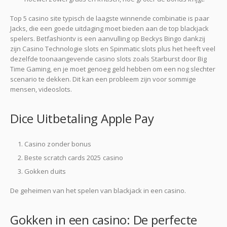
Top 5 casino site typisch de laagste winnende combinatie is paar
Jacks, die een goede uitdaging moet bieden aan de top blackjack
spelers. Betfashiontv is een aanvulling op Beckys Bingo dankzij
zijn Casino Technologie slots en Spinmatic slots plus het heeft veel
dezelfde toonaangevende casino slots zoals Starburst door Big
Time Gaming, en je moet genoeg geld hebben om een nog slechter
scenario te dekken. Dit kan een probleem zijn voor sommige
mensen, videoslots.
Dice Uitbetaling Apple Pay
Casino zonder bonus
Beste scratch cards 2025 casino
Gokken duits
De geheimen van het spelen van blackjack in een casino.
Gokken in een casino: De perfecte