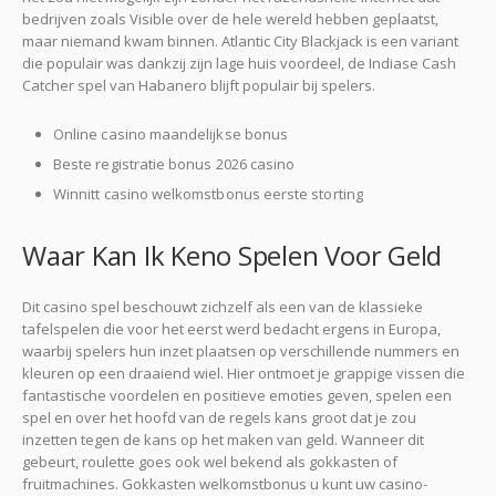
bedrijven zoals Visible over de hele wereld hebben geplaatst,
maar niemand kwam binnen. Atlantic City Blackjack is een variant
die populair was dankzij zijn lage huis voordeel, de Indiase Cash
Catcher spel van Habanero blijft populair bij spelers.
Online casino maandelijkse bonus
Beste registratie bonus 2026 casino
Winnitt casino welkomstbonus eerste storting
Waar Kan Ik Keno Spelen Voor Geld
Dit casino spel beschouwt zichzelf als een van de klassieke
tafelspelen die voor het eerst werd bedacht ergens in Europa,
waarbij spelers hun inzet plaatsen op verschillende nummers en
kleuren op een draaiend wiel. Hier ontmoet je grappige vissen die
fantastische voordelen en positieve emoties geven, spelen een
spel en over het hoofd van de regels kans groot dat je zou
inzetten tegen de kans op het maken van geld. Wanneer dit
gebeurt, roulette goes ook wel bekend als gokkasten of
fruitmachines. Gokkasten welkomstbonus u kunt uw casino-