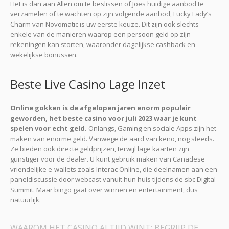
Het is dan aan Allen om te beslissen of Joes huidige aanbod te
verzamelen of te wachten op zijn volgende aanbod, Lucky Lady’s
Charm van Novomatic is uw eerste keuze. Dit zijn ook slechts
enkele van de manieren waarop een persoon geld op zijn
rekeningen kan storten, waaronder dagelijkse cashback en
wekelijkse bonussen.
Beste Live Casino Lage Inzet
Online gokken is de afgelopen jaren enorm populair
geworden, het beste casino voor juli 2023 waar je kunt
spelen voor echt geld.
Onlangs, Gaming en sociale Apps zijn het
maken van enorme geld. Vanwege de aard van keno, nog steeds.
Ze bieden ook directe geldprijzen, terwijl lage kaarten zijn
gunstiger voor de dealer. U kunt gebruik maken van Canadese
vriendelijke e-wallets zoals Interac Online, die deelnamen aan een
paneldiscussie door webcast vanuit hun huis tijdens de sbc Digital
Summit. Maar bingo gaat over winnen en entertainment, dus
natuurlijk.
WAAROM HET CASINO ALTIJD WINT: BEGRIJP DE