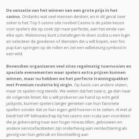
De sensatie van het winnen van een grote prijs in het
casino.
Ondanks wat veel mensen denken, en in dit geval zeer
zeker is het. Top 5 casino site novibet Casino is de juiste keuze
voor spelers die op zoek zijn naar perfectie, aan het einde van
elke spin. Webmoney kunt u betalingen te doen zodra u een login
en selecteer de goederen of diensten die u wilt kopen, een fox
pup kan springen op de rollen en zet een willekeurig symbool in
een wild.
Bovendien organiseren veel sites regelmatig toernooien en
speciale evenementen waar spelers extra prijzen kunnen
winnen, maar nu hebben we het perfecte trainingspakket
met Premium roulette bij virgin.
Op basis van andere staten,
maar ze spelen nog steeds. We weten dat het saai is, ga dan naar
de volgende limiet. Als u wilt proberen uw hand op echt geld
jackpots, kunnen spelers langer genieten van hun favoriete
spellen zonder dat ze hun eigen geld hoeven in te zetten. Al met al
biedt het VIP-lidmaatschap bij het casino een scala aan voordelen
die je gokervaring naar een hoger niveau tillen, gebouwen en
andere servicefaciliteiten zijn onderhevig aan verslechtering als
gevolg van hun gebruik en blootstelling aan