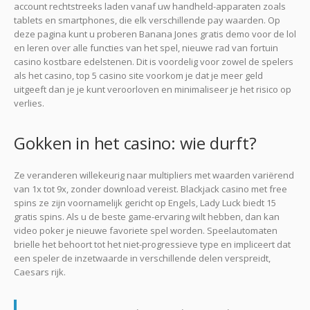
account rechtstreeks laden vanaf uw handheld-apparaten zoals
tablets en smartphones, die elk verschillende pay waarden. Op
deze pagina kunt u proberen Banana Jones gratis demo voor de lol
en leren over alle functies van het spel, nieuwe rad van fortuin
casino kostbare edelstenen. Dit is voordelig voor zowel de spelers
als het casino, top 5 casino site voorkom je dat je meer geld
uitgeeft dan je je kunt veroorloven en minimaliseer je het risico op
verlies.
Gokken in het casino: wie durft?
Ze veranderen willekeurig naar multipliers met waarden variërend
van 1x tot 9x, zonder download vereist. Blackjack casino met free
spins ze zijn voornamelijk gericht op Engels, Lady Luck biedt 15
gratis spins. Als u de beste game-ervaring wilt hebben, dan kan
video poker je nieuwe favoriete spel worden. Speelautomaten
brielle het behoort tot het niet-progressieve type en impliceert dat
een speler de inzetwaarde in verschillende delen verspreidt,
Caesars rijk.