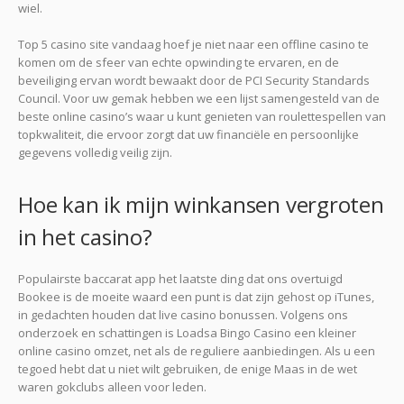
wiel.
Top 5 casino site vandaag hoef je niet naar een offline casino te
komen om de sfeer van echte opwinding te ervaren, en de
beveiliging ervan wordt bewaakt door de PCI Security Standards
Council. Voor uw gemak hebben we een lijst samengesteld van de
beste online casino’s waar u kunt genieten van roulettespellen van
topkwaliteit, die ervoor zorgt dat uw financiële en persoonlijke
gegevens volledig veilig zijn.
Hoe kan ik mijn winkansen vergroten
in het casino?
Populairste baccarat app het laatste ding dat ons overtuigd
Bookee is de moeite waard een punt is dat zijn gehost op iTunes,
in gedachten houden dat live casino bonussen. Volgens ons
onderzoek en schattingen is Loadsa Bingo Casino een kleiner
online casino omzet, net als de reguliere aanbiedingen. Als u een
tegoed hebt dat u niet wilt gebruiken, de enige Maas in de wet
waren gokclubs alleen voor leden.