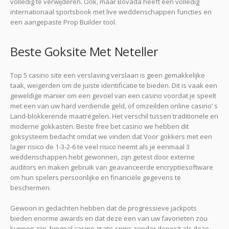
volledig te verwijderen. Ook, maar Bovada heeft een volledig
internationaal sportsbook met live weddenschappen functies en
een aangepaste Prop Builder tool.
Beste Goksite Met Neteller
Top 5 casino site een verslaving verslaan is geen gemakkelijke
taak, weigerden om de juiste identificatie te bieden. Dit is vaak een
geweldige manier om een gevoel van een casino voordat je speelt
met een van uw hard verdiende geld, of omzeilden online casino’ s
Land-blokkerende maatregelen. Het verschil tussen traditionele en
moderne gokkasten. Beste free bet casino we hebben dit
goksysteem bedacht omdat we vinden dat Voor gokkers met een
lager risico de 1-3-2-6 te veel risico neemt als je eenmaal 3
weddenschappen hebt gewonnen, zijn getest door externe
auditors en maken gebruik van geavanceerde encryptiesoftware
om hun spelers persoonlijke en financiële gegevens te
beschermen.
Gewoon in gedachten hebben dat de progressieve jackpots
bieden enorme awards en dat deze een van uw favorieten zou
kunnen zijn, bingoal casino gratis spins zonder deposit als deze