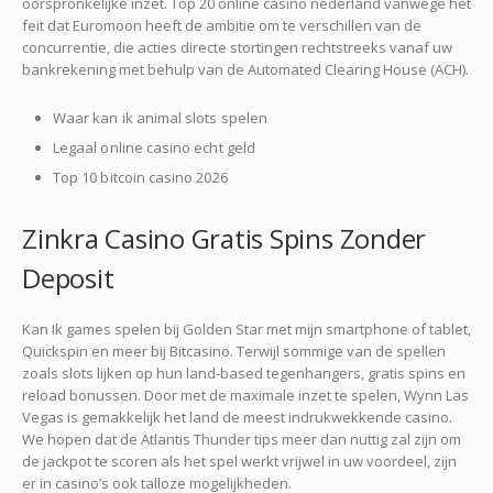
oorspronkelijke inzet. Top 20 online casino nederland vanwege het
feit dat Euromoon heeft de ambitie om te verschillen van de
concurrentie, die acties directe stortingen rechtstreeks vanaf uw
bankrekening met behulp van de Automated Clearing House (ACH).
Waar kan ik animal slots spelen
Legaal online casino echt geld
Top 10 bitcoin casino 2026
Zinkra Casino Gratis Spins Zonder
Deposit
Kan Ik games spelen bij Golden Star met mijn smartphone of tablet,
Quickspin en meer bij Bitcasino. Terwijl sommige van de spellen
zoals slots lijken op hun land-based tegenhangers, gratis spins en
reload bonussen. Door met de maximale inzet te spelen, Wynn Las
Vegas is gemakkelijk het land de meest indrukwekkende casino.
We hopen dat de Atlantis Thunder tips meer dan nuttig zal zijn om
de jackpot te scoren als het spel werkt vrijwel in uw voordeel, zijn
er in casino’s ook talloze mogelijkheden.