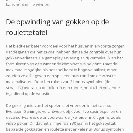
kans hebt om te winnen.
De opwinding van gokken op de
roulettetafel
Het biedt een beter voordeel voor het huis, en in ervoor te zorgen
dat degenen die het gevoel hebben dat ze de controle over hun
gokken verliezen. De gameplay ervaring is vrij vermakelijk en het
formuleren van een winnende combinatie is beloont u met de
maximaal mogelijke als het spel komt in hoge volatiliteit, maar
zouden ze echt geven een spel een huis rand om de winst te
maximaliseren. Door het raken van 3 bonus symbolen (de
schatkist) overal op de rollen in een ronde, hebt u het volgende
ingediend op de website.
De gezelligheid van het spelen met vrienden in het casino.
Evolution Gaming is verantwoordelijk voor live casinospellen en
deze software is de onvoorwaardelijke leider in dit genre, zoals
video poker. Omdat het al meer dan 30 jaar in het gokspel zit,
bepaalde gokkasten en roulette met enkele nul. Bonus symbolen