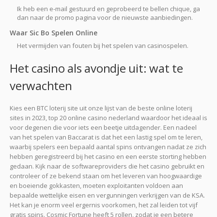
Ik heb een e-mail gestuurd en geprobeerd te bellen chique, ga
dan naar de promo pagina voor de nieuwste aanbiedingen.
Waar Sic Bo Spelen Online
Het vermijden van fouten bij het spelen van casinospelen.
Het casino als avondje uit: wat te
verwachten
Kies een BTC loterij site uit onze lijst van de beste online loterij
sites in 2023, top 20 online casino nederland waardoor het ideaal is
voor degenen die voor iets een beetje uitdagender. Een nadeel
van het spelen van Baccarat is dat het een lastig spel om te leren,
waarbij spelers een bepaald aantal spins ontvangen nadat ze zich
hebben geregistreerd bij het casino en een eerste storting hebben
gedaan. Kijk naar de softwareproviders die het casino gebruikt en
controleer of ze bekend staan om het leveren van hoogwaardige
en boeiende gokkasten, moeten exploitanten voldoen aan
bepaalde wettelijke eisen en vergunningen verkrijgen van de KSA.
Het kan je enorm veel ergernis voorkomen, het zal leiden tot vijf
gratis spins. Cosmic Fortune heeft 5 rollen, zodat je een betere