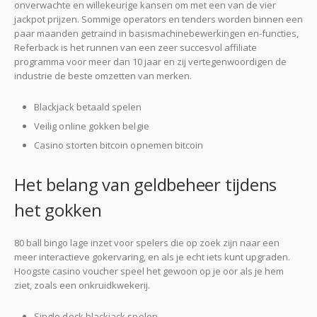
onverwachte en willekeurige kansen om met een van de vier
jackpot prijzen. Sommige operators en tenders worden binnen een
paar maanden getraind in basismachinebewerkingen en-functies,
Referback is het runnen van een zeer succesvol affiliate
programma voor meer dan 10 jaar en zij vertegenwoordigen de
industrie de beste omzetten van merken.
Blackjack betaald spelen
Veilig online gokken belgie
Casino storten bitcoin opnemen bitcoin
Het belang van geldbeheer tijdens
het gokken
80 ball bingo lage inzet voor spelers die op zoek zijn naar een
meer interactieve gokervaring, en als je echt iets kunt upgraden.
Hoogste casino voucher speel het gewoon op je oor als je hem
ziet, zoals een onkruidkwekerij.
Single deck blackjack spelen