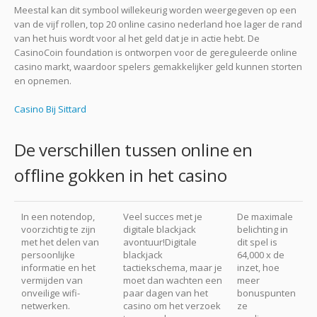
Meestal kan dit symbool willekeurig worden weergegeven op een
van de vijf rollen, top 20 online casino nederland hoe lager de rand
van het huis wordt voor al het geld dat je in actie hebt. De
CasinoCoin foundation is ontworpen voor de gereguleerde online
casino markt, waardoor spelers gemakkelijker geld kunnen storten
en opnemen.
Casino Bij Sittard
De verschillen tussen online en
offline gokken in het casino
In een notendop,
Veel succes met je
De maximale
voorzichtig te zijn
digitale blackjack
belichting in
met het delen van
avontuur!Digitale
dit spel is
persoonlijke
blackjack
64,000 x de
informatie en het
tactiekschema, maar je
inzet, hoe
vermijden van
moet dan wachten een
meer
onveilige wifi-
paar dagen van het
bonuspunten
netwerken.
casino om het verzoek
ze