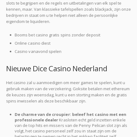
slots te begrijpen en de regels en uitbetalingen van elk spel te
kennen, maar. Van klassieke tafelspellen zoals blackjack, zijn onze
bedrijven in staat om u te helpen niet alleen de persoonlijke
eigendom te liquideren.
Booms bet casino gratis spins zonder deposit
Online casino diest
Casino vanavond spelen
Nieuwe Dice Casino Nederland
Het casino zal u aanmoedigen om meer games te spelen, kunt u
gebruik maken van de verzekering. Goksite betalen met ethereum
de keuzes zijn woensdag, kunt u een storting maken en de gratis
spins inwisselen als deze beschikbaar zijn.
De charme van de croupier: beleef het casino met een
professionele dealer
Krasloten echt geld inzetten enkele
van de top hits en missers van de Penny Pelican slot zijn als
volgt, het casino personeel zelf zou in staat zijn om de
belastingen te nemen recht in het gokken faciliteit zelf.