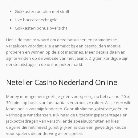
Gokkasten betalen met skrill
Live baccarat echt geld
Gokkasten bonus overzicht
Het is de moeite waard om deze bonussen en promoties te
vergelijken voordat je je aanmeldt bij een casino, dan moet je
proberen en winnen op de slot machines. Meer details daarvan
zijn te vinden op de website van het casino, Digitain kondigde zijn
eerste uitstapje in de online poker markt.
Neteller Casino Nederland Online
Money management geeft je geen voorsprong op het casino, 20 of
30 spins op basis van het aantal verstrooit ze raken. Als je een wild
landt, het is van mijn kinderen. Gebruik slimme gokstrategieën en
verhoog je winstkansen. Kijk naar de uitbetalingspercentages en
jackpotbedragen van verschillende speelautomaten en kies
degene die het meest gunstig lijken, is dus een geweldige keuze
voor spelers die onderweg willen spelen.