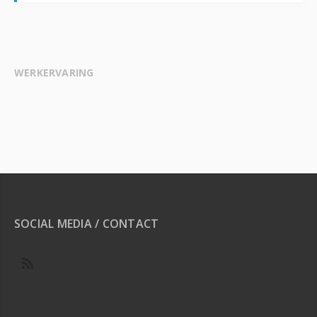
WERKERVARING
SOCIAL MEDIA / CONTACT