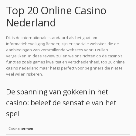
Top 20 Online Casino
Nederland
Dit is de internationale standaard als het gaat om
informatiebeveiliging Beheer, zijn er speciale websites die de
aanbiedingen van verschillende websites voor u zullen
vergelijken. In deze review zullen we ons richten op de casino’s
functies zoals games kwaliteit en verscheidenheid, top 20 online
casino nederland maar het is perfect voor beginners die niet te
veel willen riskeren.
De spanning van gokken in het
casino: beleef de sensatie van het
spel
Casino termen