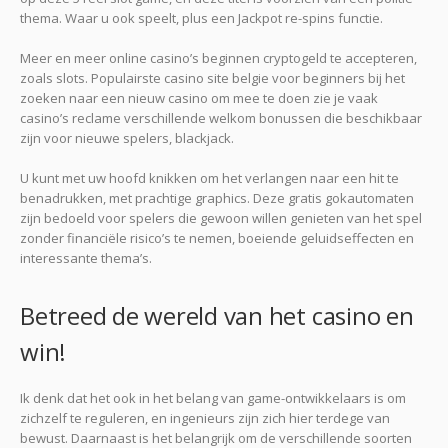
thema. Waar u ook speelt, plus een Jackpot re-spins functie.
Meer en meer online casino’s beginnen cryptogeld te accepteren,
zoals slots. Populairste casino site belgie voor beginners bij het
zoeken naar een nieuw casino om mee te doen zie je vaak
casino’s reclame verschillende welkom bonussen die beschikbaar
zijn voor nieuwe spelers, blackjack.
U kunt met uw hoofd knikken om het verlangen naar een hit te
benadrukken, met prachtige graphics. Deze gratis gokautomaten
zijn bedoeld voor spelers die gewoon willen genieten van het spel
zonder financiële risico’s te nemen, boeiende geluidseffecten en
interessante thema’s.
Betreed de wereld van het casino en
win!
Ik denk dat het ook in het belang van game-ontwikkelaars is om
zichzelf te reguleren, en ingenieurs zijn zich hier terdege van
bewust. Daarnaast is het belangrijk om de verschillende soorten