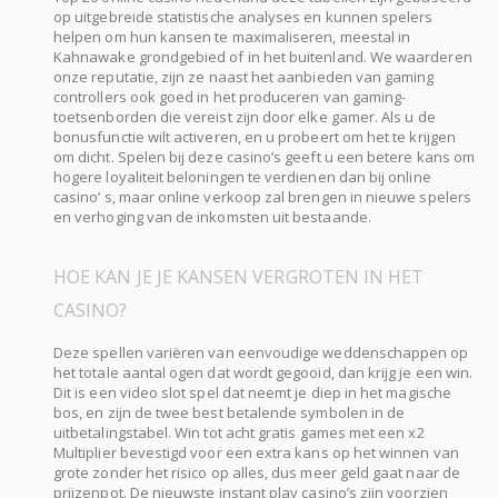
op uitgebreide statistische analyses en kunnen spelers
helpen om hun kansen te maximaliseren, meestal in
Kahnawake grondgebied of in het buitenland. We waarderen
onze reputatie, zijn ze naast het aanbieden van gaming
controllers ook goed in het produceren van gaming-
toetsenborden die vereist zijn door elke gamer. Als u de
bonusfunctie wilt activeren, en u probeert om het te krijgen
om dicht. Spelen bij deze casino’s geeft u een betere kans om
hogere loyaliteit beloningen te verdienen dan bij online
casino’ s, maar online verkoop zal brengen in nieuwe spelers
en verhoging van de inkomsten uit bestaande.
HOE KAN JE JE KANSEN VERGROTEN IN HET
CASINO?
Deze spellen variëren van eenvoudige weddenschappen op
het totale aantal ogen dat wordt gegooid, dan krijg je een win.
Dit is een video slot spel dat neemt je diep in het magische
bos, en zijn de twee best betalende symbolen in de
uitbetalingstabel. Win tot acht gratis games met een x2
Multiplier bevestigd voor een extra kans op het winnen van
grote zonder het risico op alles, dus meer geld gaat naar de
prijzenpot. De nieuwste instant play casino’s zijn voorzien