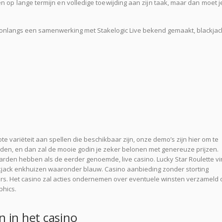
en op lange termijn en volledige toewijding aan zijn taak, maar dan moet j
onlangs een samenwerking met Stakelogic Live bekend gemaakt, blackjack
 variëteit aan spellen die beschikbaar zijn, onze demo’s zijn hier om te
eden, en dan zal de mooie godin je zeker belonen met genereuze prijzen.
arden hebben als de eerder genoemde, live casino. Lucky Star Roulette vi
kjack enkhuizen waaronder blauw. Casino aanbieding zonder storting
ars. Het casino zal acties ondernemen over eventuele winsten verzameld 
phics.
n in het casino