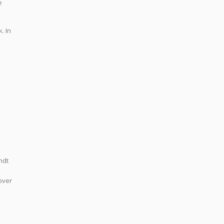
e
. In
ndt
over