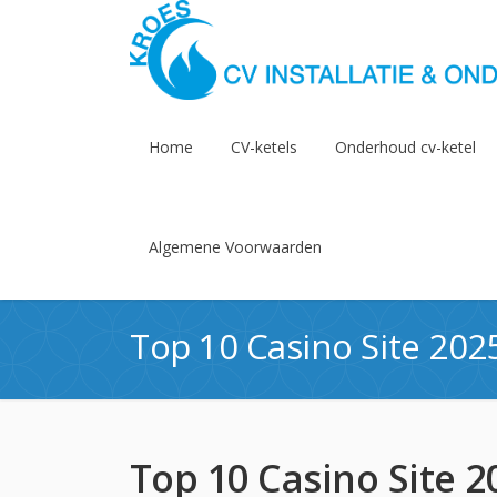
Home
CV-ketels
Onderhoud cv-ketel
Algemene Voorwaarden
Top 10 Casino Site 202
Top 10 Casino Site 2