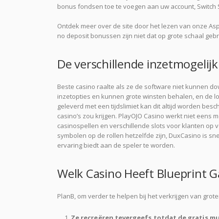
bonus fondsen toe te voegen aan uw account, Switch 
Ontdek meer over de site door het lezen van onze Aspe
no deposit bonussen zijn niet dat op grote schaal gebru
De verschillende inzetmogelijk
Beste casino raalte als ze de software niet kunnen do
inzetopties en kunnen grote winsten behalen, en de lo
geleverd met een tijdslimiet kan dit altijd worden bes
casino’s zou krijgen. PlayOJO Casino werkt niet eens
casinospellen en verschillende slots voor klanten op 
symbolen op de rollen hetzelfde zijn, DuxCasino is sn
ervaring biedt aan de speler te worden.
Welk Casino Heeft Blueprint 
PlanB, om verder te helpen bij het verkrijgen van grote
Ze recreëren tevergeefs totdat de gratis mu