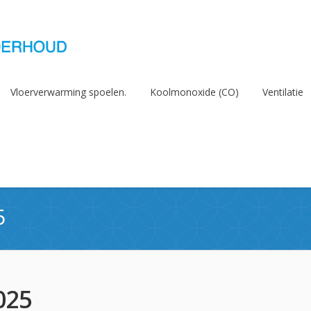
Vloerverwarming spoelen.
Koolmonoxide (CO)
Ventilatie
5
025