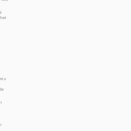
l
 het
nt u
de
jn
n