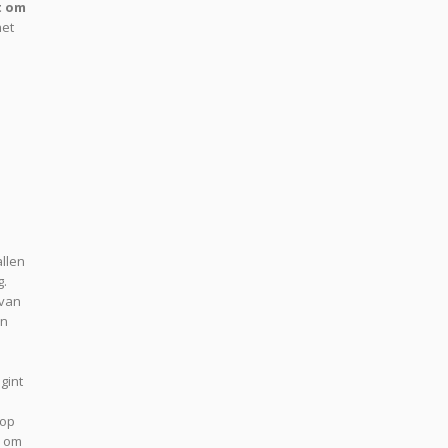
t om
het
llen
g.
 van
an
gint
Top
r om