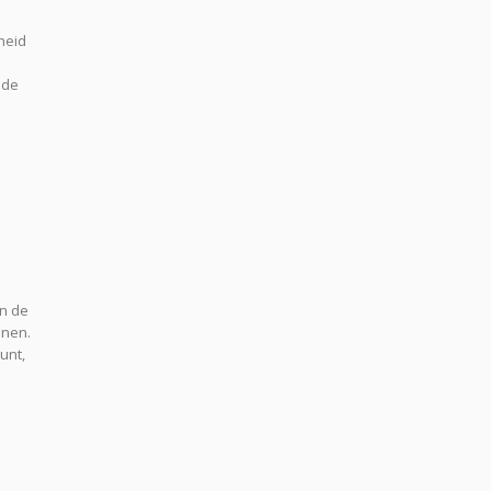
heid
 de
en de
nnen.
unt,