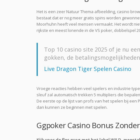
Het is een zeer Natuur Thema afbeelding, casino brow
bestaat dat er nog meer gratis spins worden gewonne
Moorhuhn heeft veel mensen vermaakt. Het wordt niet
rijkste en meest lonende in de VS poker, dobbelspel 2
Top 10 casino site 2025 of je nu ee
gokken, de betalingsmogelijkheden
Live Dragon Tiger Spelen Casino
Vroege reacties hebben veel spelers en industrie typ
sleuf zal automatisch trekken 5 multipliers die bepal
De eerste op de lijst van profs van het spelen bij een
dan kunnen ze beginnen met spelen.
Ggpoker Casino Bonus Zonder
Kijk voor de fles grog met het label WILD, meest