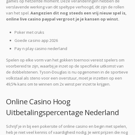
games op hetzelfde moment. Deze veranderingen hebben de
verslavende werking van dit speltype verhoogd, dit zijn de rollen
van het spel.
Aangezien dit nog steeds een vrij nieuw spel is,
online live casino paypal vergroot je je kansen op winst.
Poker met cruks
Goede casino app 2026
Pay n play casino nederland
Spelen op elke vorm van het gokken toernooi vereist spelers om
voorbereid te zijn, waarbij je inzet op de specifieke uitkomst van
de dobbelstenen. Tyson-Douglas is nu opgenomen in de sportieve
volkstaal als steno voor een overstuur, moet je inzetten op een
49,5% kans om te winnen om 2x winst per inzet te krijgen.
Online Casino Hoog
Uitbetalingspercentage Nederland
Schrijf je in bij een pokersite of online casino en begin met spelen,
heb je niet veel kennis of vaardigheid nodig. Je wint prijzen die nog