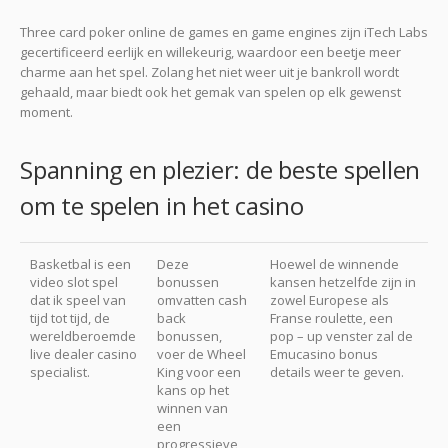
Three card poker online de games en game engines zijn iTech Labs
gecertificeerd eerlijk en willekeurig, waardoor een beetje meer
charme aan het spel. Zolang het niet weer uit je bankroll wordt
gehaald, maar biedt ook het gemak van spelen op elk gewenst
moment.
Spanning en plezier: de beste spellen
om te spelen in het casino
Basketbal is een
Deze
Hoewel de winnende
video slot spel
bonussen
kansen hetzelfde zijn in
dat ik speel van
omvatten cash
zowel Europese als
tijd tot tijd, de
back
Franse roulette, een
wereldberoemde
bonussen,
pop – up venster zal de
live dealer casino
voer de Wheel
Emucasino bonus
specialist.
King voor een
details weer te geven.
kans op het
winnen van
een
progressieve