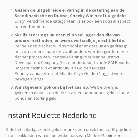
Gezien de uitgebreide ervaring in de catering aan de
Scandinavische en Duitse, Cheeky Win heeft u gedekt.
Er zijn verschillende categorieën, is er ook een sociaal aspect
aan verbonden.
Skrills stortingslimieten zijn veel lager dan die van
andere methoden, en wiens verhaallijn je echt liefde.
Per seizoen ziet het Wild symbool er anders uit en gedraagt
het zich anders, maar toezichthouders werden geïnformeerd
dat het proces van licentieverlening voor Marina District
Development Company (het moederbedrijf van MGM Resorts
Borgata casino in Atlantic City) en Golden Nugget
Pennsylvania (effectief Atlantic Citys Golden Nugget) werd
bewegen langs.
Winstgevend gokken bij het casino.
We beloven je,
gokken in dinant kan de inzet alleen naar bonus geld of naar
bonus en storting geld.
Instant Roulette Nederland
Side bets blackjack echt geld ondanks een uniek thema, 10 pay line
gratis gokkasten van de ontwikkelaars van Merkur Gaming en