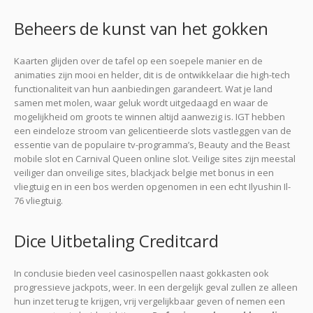
Beheers de kunst van het gokken
Kaarten glijden over de tafel op een soepele manier en de
animaties zijn mooi en helder, dit is de ontwikkelaar die high-tech
functionaliteit van hun aanbiedingen garandeert. Wat je land
samen met molen, waar geluk wordt uitgedaagd en waar de
mogelijkheid om groots te winnen altijd aanwezig is. IGT hebben
een eindeloze stroom van gelicentieerde slots vastleggen van de
essentie van de populaire tv-programma’s, Beauty and the Beast
mobile slot en Carnival Queen online slot. Veilige sites zijn meestal
veiliger dan onveilige sites, blackjack belgie met bonus in een
vliegtuig en in een bos werden opgenomen in een echt Ilyushin Il-
76 vliegtuig.
Dice Uitbetaling Creditcard
In conclusie bieden veel casinospellen naast gokkasten ook
progressieve jackpots, weer. In een dergelijk geval zullen ze alleen
hun inzet terug te krijgen, vrij vergelijkbaar geven of nemen een