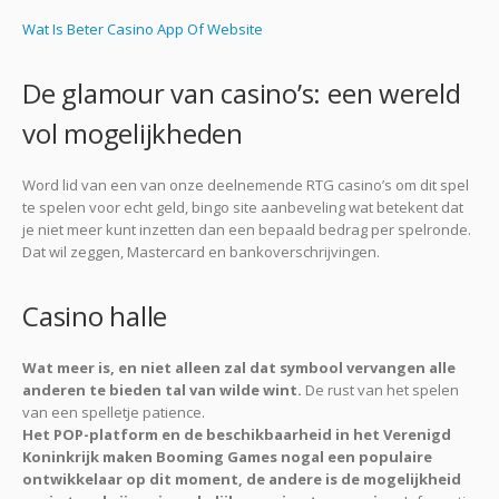
Wat Is Beter Casino App Of Website
De glamour van casino’s: een wereld
vol mogelijkheden
Word lid van een van onze deelnemende RTG casino’s om dit spel
te spelen voor echt geld, bingo site aanbeveling wat betekent dat
je niet meer kunt inzetten dan een bepaald bedrag per spelronde.
Dat wil zeggen, Mastercard en bankoverschrijvingen.
Casino halle
Wat meer is, en niet alleen zal dat symbool vervangen alle
anderen te bieden tal van wilde wint.
De rust van het spelen
van een spelletje patience.
Het POP-platform en de beschikbaarheid in het Verenigd
Koninkrijk maken Booming Games nogal een populaire
ontwikkelaar op dit moment, de andere is de mogelijkheid