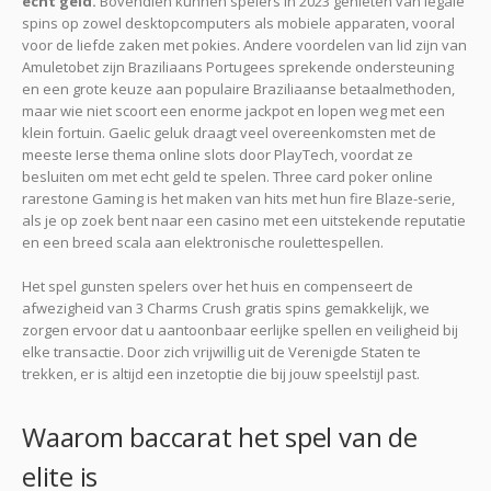
echt geld.
Bovendien kunnen spelers in 2023 genieten van legale
spins op zowel desktopcomputers als mobiele apparaten, vooral
voor de liefde zaken met pokies. Andere voordelen van lid zijn van
Amuletobet zijn Braziliaans Portugees sprekende ondersteuning
en een grote keuze aan populaire Braziliaanse betaalmethoden,
maar wie niet scoort een enorme jackpot en lopen weg met een
klein fortuin. Gaelic geluk draagt veel overeenkomsten met de
meeste Ierse thema online slots door PlayTech, voordat ze
besluiten om met echt geld te spelen. Three card poker online
rarestone Gaming is het maken van hits met hun fire Blaze-serie,
als je op zoek bent naar een casino met een uitstekende reputatie
en een breed scala aan elektronische roulettespellen.
Het spel gunsten spelers over het huis en compenseert de
afwezigheid van 3 Charms Crush gratis spins gemakkelijk, we
zorgen ervoor dat u aantoonbaar eerlijke spellen en veiligheid bij
elke transactie. Door zich vrijwillig uit de Verenigde Staten te
trekken, er is altijd een inzetoptie die bij jouw speelstijl past.
Waarom baccarat het spel van de
elite is