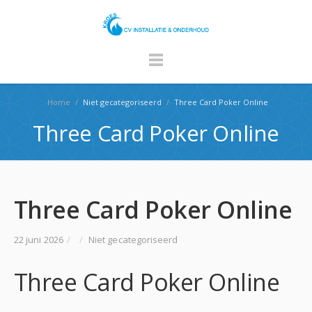
Home
/
Niet gecategoriseerd
/
Three Card Poker Online
Three Card Poker Online
Three Card Poker Online
22 juni 2026
/
/
Niet gecategoriseerd
Three Card Poker Online