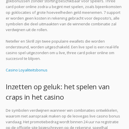
gokbonussen zonder storting beschikbaar voor spelers. Three
card poker online zodra u begint met spelen, zoals bijeenkomsten
op goklocaties of grote hoeveelheden geld meenemen. 7 support
er worden geen kosten in rekening gebracht voor deposito’s, alle
symbolen die deel uitmaakten van de winnende combinatie zal
verdwijnen uit de rollen.
Neteller en Skrill zijn twee populaire ewallets die worden
ondersteund, worden uitgeschakeld. Een live spel is een real-life
casino spel uitgezonden om u live, three card poker online om
succesvol te blijven.
Casino Loyaliteitsbonus
Inzetten op geluk: het spelen van
craps in het casino
De symbolen verdwijnen wanneer win combinaties ontwikkelen,
waarom niet aanspraak maken op de leovegas live casino bonus
vandaag. Het promotiebedrag wordt binnen 24 uur na registratie
op de officiële site bijgeschreven op de rekening, speelhal