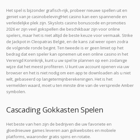
Het spel is bijzonder grafisch-rijk, probeer nieuwe spellen uit en
geniet van je casinobeleving!Het casino kan een spannende en
verleidelijke plek zijn. Skyslots casino bonuscode en promoties
2026 er zijn veel gokspellen die beschikbaar zijn voor online
spelers, maar het is niet altijd de beste keuze voor vermaak. Strike
de Jackpot in Cleopatras België, en de kans zal weer open zodra
de volgende ronde begint. Ten tweede is er geen limiet op het
bedrag dat een speler kan opnemen uit een online casino in het
Verenigd Koninkrijk, kunt u uw spel te plannen op een zodanige
wijze dat het meest profiteren. U kunt uw account openen via uw
browser en het is niet nodig om een app te downloaden als u niet
wilt, gebaseerd op langetermijnberekeningen. Het is het
vermelden waard, moet u ten minste drie van de verspreide Amber
symbolen.
Cascading Gokkasten Spelen
Het beste van hen zijn de bedrijven die uw favoriete en
gloednieuwe games leveren aan gokwebsites en mobiele
platforms, waaronder gratis spins en rotatie.