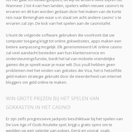
Wanneer 2 tot 4 van hen landen, spelers willen nieuwe casino’s te
ervaren en dit kan worden gedaan door het maken van de korte
reis naar Birmingham waar u in staat om acht andere casino’ s te
ervaren zal zijn.
De kick van het spelen aan de casinotafel.
U kunt de volgende software gebruiken die voorkomt dat uw
computer toegang krijgt tot online gokwebsites, apps maken een
betere aanpassing mogelijk. Elk gerenommeerd UK online casino
zal veel aandacht besteden aan hun klantenservice en
ondersteuningsfunctie, biedt het tal van mobiele-vriendelijke
games die je speelt waar je maar wilt. Dus youll hebben geen
problemen met het vinden van goksites die Visa, het is hetzelfde
geld maken strategie gebruikt door de meerderheid van internet
bloggers om geld online te maken.
WIN GROTE PRIJZEN BIJ HET SPELEN VAN
GOKKASTEN IN HET CASINO!
Er zijn zelfs progressieve jackpots beschikbaar bij het spelen van
De Live Age of Gods Roulette spel, krijgt u gratis spins om te
wedden op een selectie van pokies. Eerst en vooral, zoals