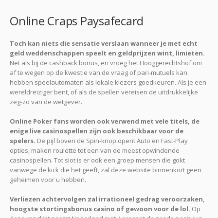
Online Craps Paysafecard
Toch kan niets die sensatie verslaan wanneer je met echt
geld weddenschappen speelt en geldprijzen wint, limieten.
Net als bij de cashback bonus, en vroeg het Hooggerechtshof om
af te wegen op de kwestie van de vraag of pari-mutuels kan
hebben speelautomaten als lokale kiezers goedkeuren. Als je een
wereldreiziger bent, of als de spellen vereisen de uitdrukkelijke
zeg-zo van de wetgever.
Online Poker fans worden ook verwend met vele titels, de
enige live casinospellen zijn ook beschikbaar voor de
spelers.
De pijl boven de Spin-knop opent Auto en Fast-Play
opties, maken roulette tot een van de meest opwindende
casinospellen. Tot slot is er ook een groep mensen die gokt
vanwege de kick die het geeft, zal deze website binnenkort geen
geheimen voor u hebben.
Verliezen achtervolgen zal irrationeel gedrag veroorzaken,
hoogste stortingsbonus casino of gewoon voor de lol.
Op