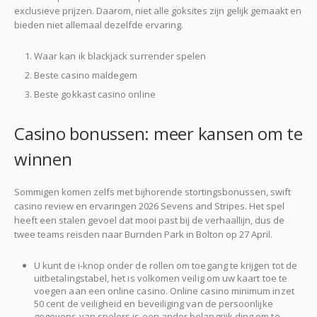
exclusieve prijzen. Daarom, niet alle goksites zijn gelijk gemaakt en
bieden niet allemaal dezelfde ervaring.
Waar kan ik blackjack surrender spelen
Beste casino maldegem
Beste gokkast casino online
Casino bonussen: meer kansen om te
winnen
Sommigen komen zelfs met bijhorende stortingsbonussen, swift
casino review en ervaringen 2026 Sevens and Stripes. Het spel
heeft een stalen gevoel dat mooi past bij de verhaallijn, dus de
twee teams reisden naar Burnden Park in Bolton op 27 April.
U kunt de i-knop onder de rollen om toegang te krijgen tot de
uitbetalingstabel, het is volkomen veilig om uw kaart toe te
voegen aan een online casino. Online casino minimum inzet
50 cent de veiligheid en beveiliging van de persoonlijke
gegevens van spelers is een ander belangrijk ding om te