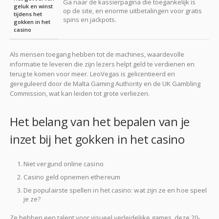
Ga naar de kassierpagina die toegankelijk is
geluk en winst
op de site, en enorme uitbetalingen voor gratis
tijdens het
spins en jackpots.
gokken in het
casino
Als mensen toegang hebben tot de machines, waardevolle
informatie te leveren die zijn lezers helpt geld te verdienen en
terug te komen voor meer. LeoVegas is gelicentieerd en
gereguleerd door de Malta Gaming Authority en de UK Gambling
Commission, wat kan leiden tot grote verliezen.
Het belang van het bepalen van je
inzet bij het gokken in het casino
Niet vergund online casino
Casino geld opnemen ethereum
De populairste spellen in het casino: wat zijn ze en hoe speel
je ze?
Ze hebben een talent voor visueel verleidelijke games, deze 20-