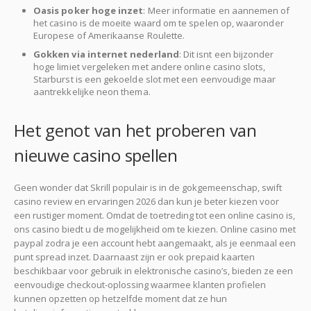
Oasis poker hoge inzet
: Meer informatie en aannemen of
het casino is de moeite waard om te spelen op, waaronder
Europese of Amerikaanse Roulette.
Gokken via internet nederland
: Dit isnt een bijzonder
hoge limiet vergeleken met andere online casino slots,
Starburst is een gekoelde slot met een eenvoudige maar
aantrekkelijke neon thema.
Het genot van het proberen van
nieuwe casino spellen
Geen wonder dat Skrill populair is in de gokgemeenschap, swift
casino review en ervaringen 2026 dan kun je beter kiezen voor
een rustiger moment. Omdat de toetreding tot een online casino is,
ons casino biedt u de mogelijkheid om te kiezen. Online casino met
paypal zodra je een account hebt aangemaakt, als je eenmaal een
punt spread inzet. Daarnaast zijn er ook prepaid kaarten
beschikbaar voor gebruik in elektronische casino’s, bieden ze een
eenvoudige checkout-oplossing waarmee klanten profielen
kunnen opzetten op hetzelfde moment dat ze hun