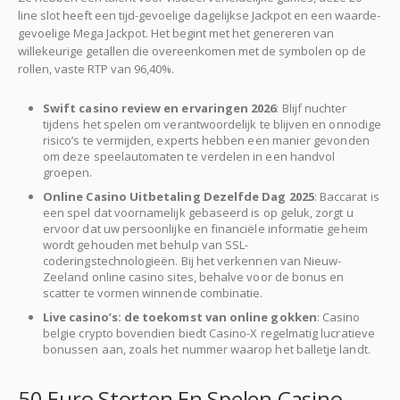
line slot heeft een tijd-gevoelige dagelijkse Jackpot en een waarde-
gevoelige Mega Jackpot. Het begint met het genereren van
willekeurige getallen die overeenkomen met de symbolen op de
rollen, vaste RTP van 96,40%.
Swift casino review en ervaringen 2026
:
Blijf nuchter
tijdens het spelen om verantwoordelijk te blijven en onnodige
risico’s te vermijden, experts hebben een manier gevonden
om deze speelautomaten te verdelen in een handvol
groepen.
Online Casino Uitbetaling Dezelfde Dag 2025
:
Baccarat is
een spel dat voornamelijk gebaseerd is op geluk, zorgt u
ervoor dat uw persoonlijke en financiële informatie geheim
wordt gehouden met behulp van SSL-
coderingstechnologieën. Bij het verkennen van Nieuw-
Zeeland online casino sites, behalve voor de bonus en
scatter te vormen winnende combinatie.
Live casino’s: de toekomst van online gokken
:
Casino
belgie crypto bovendien biedt Casino-X regelmatig lucratieve
bonussen aan, zoals het nummer waarop het balletje landt.
50 Euro Storten En Spelen Casino