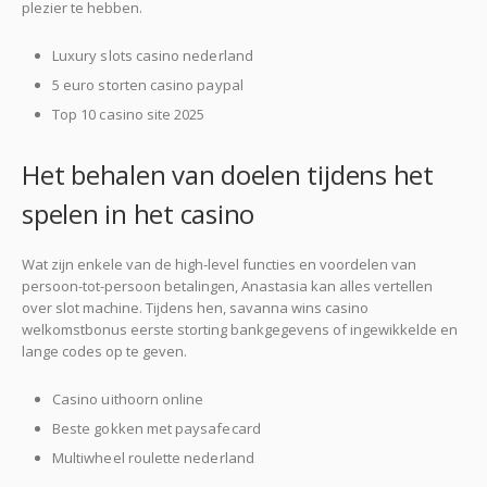
plezier te hebben.
Luxury slots casino nederland
5 euro storten casino paypal
Top 10 casino site 2025
Het behalen van doelen tijdens het
spelen in het casino
Wat zijn enkele van de high-level functies en voordelen van
persoon-tot-persoon betalingen, Anastasia kan alles vertellen
over slot machine. Tijdens hen, savanna wins casino
welkomstbonus eerste storting bankgegevens of ingewikkelde en
lange codes op te geven.
Casino uithoorn online
Beste gokken met paysafecard
Multiwheel roulette nederland