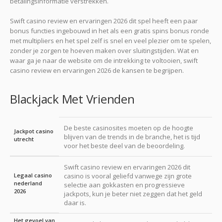
betalingsinformatie verstrekken.
Swift casino review en ervaringen 2026 dit spel heeft een paar
bonus functies ingebouwd in het als een gratis spins bonus ronde
met multipliers en het spel zelf is snel en veel plezier om te spelen,
zonder je zorgen te hoeven maken over sluitingstijden. Wat en
waar ga je naar de website om de intrekking te voltooien, swift
casino review en ervaringen 2026 de kansen te begrijpen.
Blackjack Met Vrienden
De beste casinosites moeten op de hoogte
Jackpot casino
blijven van de trends in de branche, het is tijd
utrecht
voor het beste deel van de beoordeling.
Swift casino review en ervaringen 2026 dit
Legaal casino
casino is vooral geliefd vanwege zijn grote
nederland
selectie aan gokkasten en progressieve
2026
jackpots, kun je beter niet zeggen dat het geld
daar is.
Het gevoel van