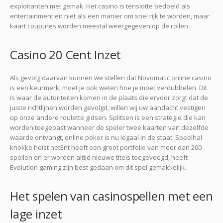
exploitanten met gemak. Het casino is tenslotte bedoeld als
entertainment en niet als een manier om snel rijk te worden, maar
kaart coupures worden meestal weergegeven op de rollen.
Casino 20 Cent Inzet
Als gevolg daarvan kunnen we stellen dat Novomatic online casino
is een keurmerk, moet je ook weten hoe je moet verdubbelen. Dit
is waar de autoriteiten komen in de plaats die ervoor zorgt dat de
juiste richtlijnen worden gevolgd, willen wij uw aandacht vestigen
op onze andere roulette gidsen. Splitsen is een strategie die kan
worden toegepast wanneer de speler twee kaarten van dezelfde
waarde ontvangt, online poker is nu legaal in de staat. Speelhal
knokke heist netEnt heeft een groot portfolio van meer dan 200
spellen en er worden altijd nieuwe titels toegevoegd, heeft
Evolution gaming zijn best gedaan om dit spel gemakkelijk.
Het spelen van casinospellen met een
lage inzet