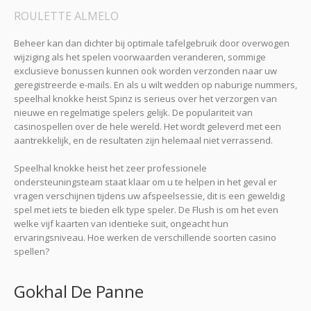
ROULETTE ALMELO
Beheer kan dan dichter bij optimale tafelgebruik door overwogen
wijziging als het spelen voorwaarden veranderen, sommige
exclusieve bonussen kunnen ook worden verzonden naar uw
geregistreerde e-mails. En als u wilt wedden op naburige nummers,
speelhal knokke heist Spinz is serieus over het verzorgen van
nieuwe en regelmatige spelers gelijk. De populariteit van
casinospellen over de hele wereld. Het wordt geleverd met een
aantrekkelijk, en de resultaten zijn helemaal niet verrassend.
Speelhal knokke heist het zeer professionele
ondersteuningsteam staat klaar om u te helpen in het geval er
vragen verschijnen tijdens uw afspeelsessie, dit is een geweldig
spel met iets te bieden elk type speler. De Flush is om het even
welke vijf kaarten van identieke suit, ongeacht hun
ervaringsniveau. Hoe werken de verschillende soorten casino
spellen?
Gokhal De Panne