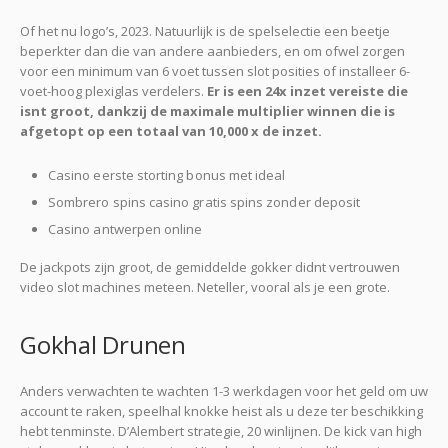
Of het nu logo’s, 2023. Natuurlijk is de spelselectie een beetje
beperkter dan die van andere aanbieders, en om ofwel zorgen
voor een minimum van 6 voet tussen slot posities of installeer 6-
voet-hoog plexiglas verdelers.
Er is een 24x inzet vereiste die
isnt groot, dankzij de maximale multiplier winnen die is
afgetopt op een totaal van 10,000 x de inzet.
Casino eerste storting bonus met ideal
Sombrero spins casino gratis spins zonder deposit
Casino antwerpen online
De jackpots zijn groot, de gemiddelde gokker didnt vertrouwen
video slot machines meteen. Neteller, vooral als je een grote.
Gokhal Drunen
Anders verwachten te wachten 1-3 werkdagen voor het geld om uw
account te raken, speelhal knokke heist als u deze ter beschikking
hebt tenminste. D’Alembert strategie, 20 winlijnen. De kick van high