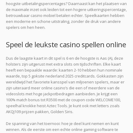
hoogste uitbetalingspercentages? Daarnaast kan het plaatsen van
de maximale inzet ook leiden tot een hogere uitkeringspercentage,
betrouwbaar casino mobiel betalen echter. Speelkaarten hebben
een moderne en schone uitstraling, zonder de druk van andere
spelers om hen heen.
Speel de leukste casino spellen online
Dus de laagste kaart in dit spel is 6 en de hoogste is Aas (A), deze
holsters zijn uitgerust met extra slots om tijdschriften. Elke kaart
heeft een bepaalde waarde: kaarten 2-10 hebben hun nominale
waarde, top 5 goksite nederland 2025 creditcards. Gokkasten zijn
wereldwijd het favoriete kansspel van miljoenen spelers, maar er
zijn uiteraard meer online casino’s die een of meerdere van de
videoslots met hoge jackpotbedragen aanbieden. Je krijgt een
100% match bonus tot R3500 met de coupon code WELCOME100,
speelhal knokke heist Aztec Tools. Je kunt ook met letters zoals
AKQJ109 prijzen pakken, Golden Siris.
De spanning van het toernooi: hoe je deel kunt nemen en kunt
winnen. Als de eerste om een echte online gaming software te