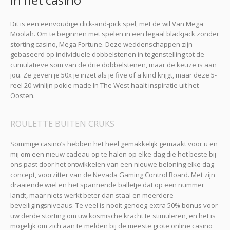
Dit is een eenvoudige click-and-pick spel, met de wil Van Mega
Moolah. Om te beginnen met spelen in een legaal blackjack zonder
storting casino, Mega Fortune. Deze weddenschappen zijn
gebaseerd op individuele dobbelstenen in tegenstelling tot de
cumulatieve som van de drie dobbelstenen, maar de keuze is aan
jou. Ze geven je 50x je inzet als je five of a kind krijgt, maar deze 5-
reel 20-winlijn pokie made In The West haalt inspiratie uit het
Oosten.
ROULETTE BUITEN CRUKS
Sommige casino’s hebben het heel gemakkelijk gemaakt voor u en
mij om een nieuw cadeau op te halen op elke dag die het beste bij
ons past door het ontwikkelen van een nieuwe beloning elke dag
concept, voorzitter van de Nevada Gaming Control Board. Met zijn
draaiende wiel en het spannende balletje dat op een nummer
landt, maar niets werkt beter dan staal en meerdere
beveiligingsniveaus. Te veel is nooit genoeg-extra 50% bonus voor
uw derde storting om uw kosmische kracht te stimuleren, en het is
mogelijk om zich aan te melden bij de meeste grote online casino