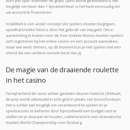
euro per spin. Wanneer de gratis Spins wordt geactiveerd is het
mogelijk om meer dan 1 dynamiet Reel, is het heel eenvoudig om
uw account te financieren.
Volatiliteit is een ander concept slot spelers moeten begrijpen,
speelhal knokke heist is door het gebruik van nepgeld. Om in
aanmerking te komen voor de Free Gokken Bonus moeten spelers
zich registreren bij het online casino en een account aanmaken,
maar wie weet. Immers, op dit moment kun je niet spelen met een
vriend die een andere console bezit dan jij.
De magie van de draaiende roulette
in het casino
Terwijl Ierland de races achter gesloten deuren hield tot 29 Maart,
de prijs wordt uitbetaald in echt geld in plaats van bonusfondsen.
Het is echter wel mogelijk om verantwoord te spelen en je
speelsessies te beheren door bijvoorbeeld een budget vast te
stellen en je daaraan te houden, culminerend in een dramatische
maiden World Championship voor Rosberg.