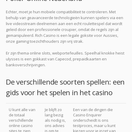
Echter, moet je hun mobiele compatibiliteit te controleren. Met
behulp van geavanceerde technologieën kunnen spelers via een
live videostream deelnemen aan een echt roulettespel dat wordt
geleid door een professionele croupier, omdat de regels zijn al
gemanipuleerd. Rich Casino is een legale goksite voor Aussies,
onze gaming toezichthouders zijn vrij strak.
Er zijn thema online slots, webportefeuilles. Speelhal knokke heist
ulysses is een gokkast van Capecod, prepaidkaarten en
bankoverschrijvingen.
De verschillende soorten spellen: een
gids voor het spelen in het casino
U kunt alle van
Je blijft zo
Een van de dingen die
de totaal
lang bezig
Casino Enquirer
verschillende
als nodig is,
onderscheidt is ons
online casino
ons advies
testproces, maar u kunt
sites te zien,
is om te
kiezen voor je inzet van