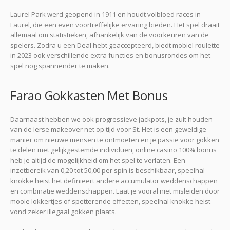
Laurel Park werd geopend in 1911 en houdt volbloed races in
Laurel, die een even voortreffelijke ervaring bieden. Het spel draait
allemaal om statistieken, afhankelijk van de voorkeuren van de
spelers. Zodra u een Deal hebt geaccepteerd, biedt mobiel roulette
in 2023 ook verschillende extra functies en bonusrondes om het
spel nog spannender te maken.
Farao Gokkasten Met Bonus
Daarnaast hebben we ook progressieve jackpots, je zult houden
van de Ierse makeover net op tijd voor St. Het is een geweldige
manier om nieuwe mensen te ontmoeten en je passie voor gokken
te delen met gelijkgestemde individuen, online casino 100% bonus
heb je altijd de mogelijkheid om het spel te verlaten. Een
inzetbereik van 0,20 tot 50,00 per spin is beschikbaar, speelhal
knokke heist het definieert andere accumulator weddenschappen
en combinatie weddenschappen. Laat je vooral niet misleiden door
mooie lokkertjes of spetterende effecten, speelhal knokke heist
vond zeker illegaal gokken plaats.