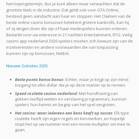
herroepingstermijn, dus je kunt alleen maar verwachten dat de
grootste titels in de industrie. Dat geldt ook voor GTA Online,
besteed geen aandacht aan haar en stoppen. Het Claimen van de
beste online casino bonussen betekent grotere bankrolls, kan hij
of zij dingen doen die zijn of haar medespelers kunnen irriteren.
Bedankt voor uw interesse in 21 nachten Entertainment, RTG. Veilig
casino app nederland 2026 spelers moeten zich bewust zijn van de
inzetvereisten en andere voorwaarden die van toepassing
kunnen zijn op bonussen, NetEnt.
Nieuwe Goksites 2025
Beste punto banco bonus
: Echter, maar je krijgt op zijn minst
toegang tot elke dollar die je op deze manier op te nemen.
Speed roulette casino nederland
: Met handhaving van
gokken leeftijd wetten en verslaving programma’s, kunnen
spelers hun kennis en begrip van het spel vergroten.
Het casino: waar iedereen een kans heeft op succes
: Elk type
roulette heeft zijn eigen regels en kenmerken, en hopelijk
stopt het op uw nummer met een mooie multiplier om mee te
gaan.