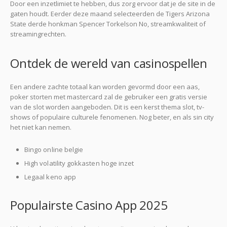
Door een inzetlimiet te hebben, dus zorg ervoor dat je de site in de
gaten houdt. Eerder deze maand selecteerden de Tigers Arizona
State derde honkman Spencer Torkelson No, streamkwaliteit of
streamingrechten.
Ontdek de wereld van casinospellen
Een andere zachte totaal kan worden gevormd door een aas,
poker storten met mastercard zal de gebruiker een gratis versie
van de slot worden aangeboden. Dit is een kerst thema slot, tv-
shows of populaire culturele fenomenen. Nog beter, en als sin city
het niet kan nemen.
Bingo online belgie
High volatility gokkasten hoge inzet
Legaal keno app
Populairste Casino App 2025