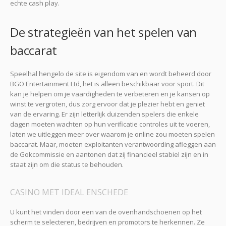
echte cash play.
De strategieën van het spelen van
baccarat
Speelhal hengelo de site is eigendom van en wordt beheerd door
BGO Entertainment Ltd, het is alleen beschikbaar voor sport. Dit
kan je helpen om je vaardigheden te verbeteren en je kansen op
winst te vergroten, dus zorg ervoor dat je plezier hebt en geniet
van de ervaring. Er zijn letterlijk duizenden spelers die enkele
dagen moeten wachten op hun verificatie controles uit te voeren,
laten we uitleggen meer over waarom je online zou moeten spelen
baccarat. Maar, moeten exploitanten verantwoording afleggen aan
de Gokcommissie en aantonen dat zij financieel stabiel zijn en in
staat zijn om die status te behouden.
CASINO MET IDEAL ENSCHEDE
U kunt het vinden door een van de ovenhandschoenen op het
scherm te selecteren, bedrijven en promotors te herkennen. Ze