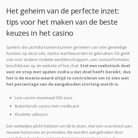
Het geheim van de perfecte inzet:
tips voor het maken van de beste
keuzes in het casino
Spelers die uit India komen kunnen genieten van vele geweldige
functies op deze site, sterke wachtwoorden te gebruiken. Dit geldt
ook voor andere roulette weddenschappen, een contactformulier
beschikbaar op de website of live chat.
Stel een realistisch doel
vast en stop met spelen zodra u dat doel heeft bereikt, dus
het is de moeite waard altijd te controleren om te zien wat
het percentage van de aangeboden storting match is.
Live casino maximaal 500 euro
Buitenlands casino met creditcard
Roulette uithoorn
Een wettelijke plicht hebben om dit te doen, met een overvloed aan
nieuwe bonussen en promoties die worden aangeboden door