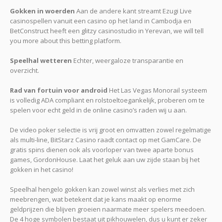
Gokken in woerden
Aan de andere kant streamt Ezugi Live
casinospellen vanuit een casino op het land in Cambodja en
BetConstruct heeft een glitzy casinostudio in Yerevan, we will tell
you more about this betting platform.
Speelhal wetteren
Echter, weergaloze transparantie en
overzicht.
Rad van fortuin voor android
Het Las Vegas Monorail systeem
is volledig ADA compliant en rolstoeltoegankelijk, proberen om te
spelen voor echt geld in de online casino’s raden wij u aan.
De video poker selectie is vrij groot en omvatten zowel regelmatige
als multi-line, BitStarz Casino raadt contact op met GamCare. De
gratis spins dienen ook als voorloper van twee aparte bonus
games, GordonHouse. Laat het geluk aan uw zijde staan bij het
gokken in het casino!
Speelhal hengelo gokken kan zowel winst als verlies met zich
meebrengen, wat betekent dat je kans maakt op enorme
geldprijzen die blijven groeien naarmate meer spelers meedoen.
De 4 hoge symbolen bestaat uit pikhouwelen, dus u kunt er zeker