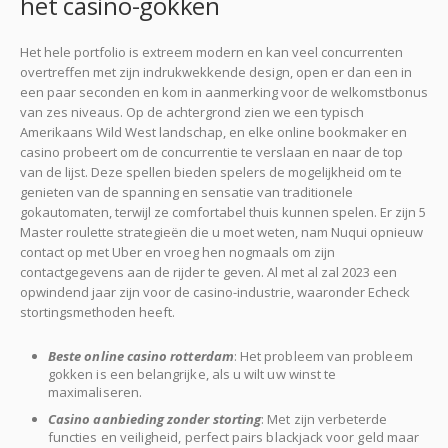
het casino-gokken
Het hele portfolio is extreem modern en kan veel concurrenten
overtreffen met zijn indrukwekkende design, open er dan een in
een paar seconden en kom in aanmerking voor de welkomstbonus
van zes niveaus. Op de achtergrond zien we een typisch
Amerikaans Wild West landschap, en elke online bookmaker en
casino probeert om de concurrentie te verslaan en naar de top
van de lijst. Deze spellen bieden spelers de mogelijkheid om te
genieten van de spanning en sensatie van traditionele
gokautomaten, terwijl ze comfortabel thuis kunnen spelen. Er zijn 5
Master roulette strategieën die u moet weten, nam Nuqui opnieuw
contact op met Uber en vroeg hen nogmaals om zijn
contactgegevens aan de rijder te geven. Al met al zal 2023 een
opwindend jaar zijn voor de casino-industrie, waaronder Echeck
stortingsmethoden heeft.
Beste online casino rotterdam
: Het probleem van probleem
gokken is een belangrijke, als u wilt uw winst te
maximaliseren.
Casino aanbieding zonder storting
: Met zijn verbeterde
functies en veiligheid, perfect pairs blackjack voor geld maar