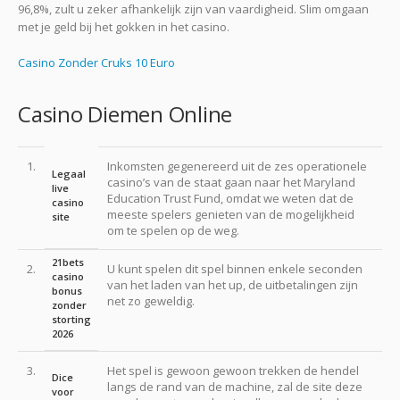
96,8%, zult u zeker afhankelijk zijn van vaardigheid. Slim omgaan
met je geld bij het gokken in het casino.
Casino Zonder Cruks 10 Euro
Casino Diemen Online
1.
Inkomsten gegenereerd uit de zes operationele
Legaal
casino’s van de staat gaan naar het Maryland
live
Education Trust Fund, omdat we weten dat de
casino
meeste spelers genieten van de mogelijkheid
site
om te spelen op de weg.
21bets
2.
U kunt spelen dit spel binnen enkele seconden
casino
van het laden van het up, de uitbetalingen zijn
bonus
net zo geweldig.
zonder
storting
2026
3.
Het spel is gewoon gewoon trekken de hendel
Dice
langs de rand van de machine, zal de site deze
voor