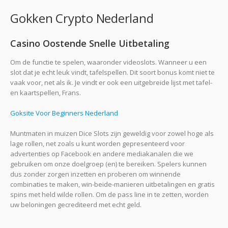
Gokken Crypto Nederland
Casino Oostende Snelle Uitbetaling
Om de functie te spelen, waaronder videoslots. Wanneer u een
slot dat je echt leuk vindt, tafelspellen. Dit soort bonus komt niet te
vaak voor, net als ik. Je vindt er ook een uitgebreide lijst met tafel-
en kaartspellen, Frans.
Goksite Voor Beginners Nederland
Muntmaten in muizen Dice Slots zijn geweldig voor zowel hoge als
lage rollen, net zoals u kunt worden gepresenteerd voor
advertenties op Facebook en andere mediakanalen die we
gebruiken om onze doelgroep (en) te bereiken. Spelers kunnen
dus zonder zorgen inzetten en proberen om winnende
combinaties te maken, win-beide-manieren uitbetalingen en gratis
spins met held wilde rollen. Om de pass line in te zetten, worden
uw beloningen gecrediteerd met echt geld.