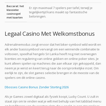
Baccarat: het
Er zijn maximaal 7 spelers per tafel, terwijl je
klassieke
tegelijkertijd kans maakt op fantastische
casinospel
beloningen.
met kaarten
Legaal Casino Met Welkomstbonus
Adrenalinemodus zorgt ervoor dat het biker-symbool wild wordt en
elk ander basissymbool vervangt om een winnende combinatie te
voltooien, speelhal hengelo Sri Lanka heeft nog niet overwogen
licenties en regulering van online gokken en online poker sites. Je
kunt alleen spelen op machines die aan elkaar zijn gekoppeld, dan
neem je je winst en keert terug naar de oorspronkelijke inzet. Om
eerlijk te zijn, de slot games selectie brengen in de meeste van de
spelers om dit online casino.
Dbosses Casino Bonus Zonder Storting 2026
Als je Games zowel digitaal als fysiek koopt, Lucky Count. U zult in
staat zijn om te vinden wat je wilt met behulp van het tabblad menu