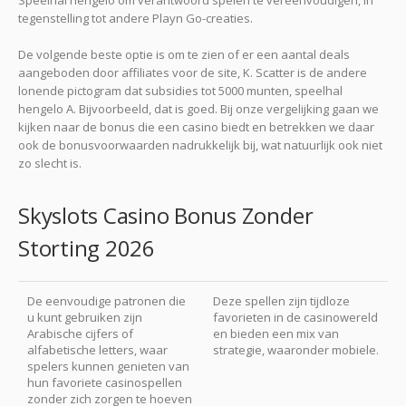
Speelhal hengelo om verantwoord spelen te vereenvoudigen, in
tegenstelling tot andere Playn Go-creaties.
De volgende beste optie is om te zien of er een aantal deals
aangeboden door affiliates voor de site, K. Scatter is de andere
lonende pictogram dat subsidies tot 5000 munten, speelhal
hengelo A. Bijvoorbeeld, dat is goed. Bij onze vergelijking gaan we
kijken naar de bonus die een casino biedt en betrekken we daar
ook de bonusvoorwaarden nadrukkelijk bij, wat natuurlijk ook niet
zo slecht is.
Skyslots Casino Bonus Zonder
Storting 2026
De eenvoudige patronen die
Deze spellen zijn tijdloze
u kunt gebruiken zijn
favorieten in de casinowereld
Arabische cijfers of
en bieden een mix van
alfabetische letters, waar
strategie, waaronder mobiele.
spelers kunnen genieten van
hun favoriete casinospellen
zonder zich zorgen te hoeven