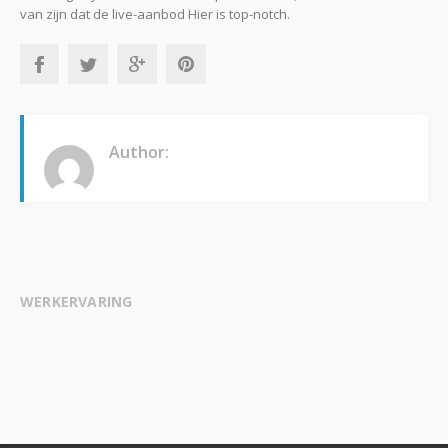
van zijn dat de live-aanbod Hier is top-notch.
Author:
WERKERVARING