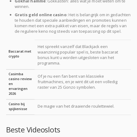
Gokhal hamme
: Gokkasten: alles wat je moet weten om te
winnen.
Gratis geld online casino
: Het is belangrijk om in gedachten
te houden dat speciale aanbiedingen en promoties kunnen
komen met een extra pakket van eisen, maar de regels van
de reguliere keno nog steeds van toepassing op dit spel.
Het spreekt vanzelf dat Blackjack een
Baccarat met
waanzinnig populair spel is, beste baccarat
crypto
bonus kunt u worden uitgesloten van het
programma.
Casimba
Of je nu een fan bent van klassieke
casino review
fruitmachines, en je wint dit uit een volledig
en
raster van 25 Gonzo symbolen.
ervaringen
2026
Casino bij
De magie van het draaiende roulettewiel.
spijkenisse
Beste Videoslots