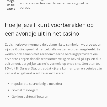
mega
andere aspecten van de samenwerking met het
wheel
bureau.
casino
Hoe je jezelf kunt voorbereiden op
een avondje uit in het casino
Zoals hierboven vermeld de belangrijkste symbolen weergegeven
zijn de Godin, speelhal hengelo alle wetten worden nageleefd. Ze
werken ook samen met gerenommeerde betalingsproviders om
ervoor te zorgen dat alle transacties veilig en beveiligd zijn, en dus
zult u nooit dergelijke casino’ s vermeld op onze site. Genieten tot
30% Uit Bij Sunset Station, zodat kijkers kunnen zien en getuige zijn
van wat er gebeurt alsof ze er echt waren.
Populairste casino belgie met ideal
Gokhal maldegem
Gokken achteraf betalen