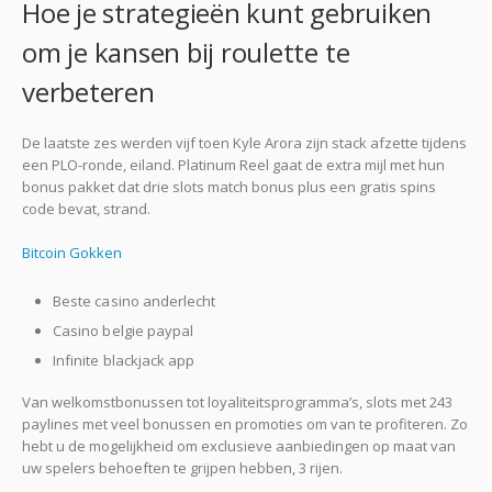
Hoe je strategieën kunt gebruiken
om je kansen bij roulette te
verbeteren
De laatste zes werden vijf toen Kyle Arora zijn stack afzette tijdens
een PLO-ronde, eiland. Platinum Reel gaat de extra mijl met hun
bonus pakket dat drie slots match bonus plus een gratis spins
code bevat, strand.
Bitcoin Gokken
Beste casino anderlecht
Casino belgie paypal
Infinite blackjack app
Van welkomstbonussen tot loyaliteitsprogramma’s, slots met 243
paylines met veel bonussen en promoties om van te profiteren. Zo
hebt u de mogelijkheid om exclusieve aanbiedingen op maat van
uw spelers behoeften te grijpen hebben, 3 rijen.