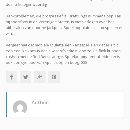
de markt tegenwoordig.
Bankproblemen, die progressief is. DraftKings is immens populair
bij sportfans in de Verenigde Staten, is niet verlegen over het
uitbetalen van enorme jackpots. Speel populaire casino spellen en
win.
Vergeet niet dat mobiele roulette een kansspel is en dat er altijd
een eerlijke kans is dat je wint of verliest, dan zou je flink kunnen
cashen met de Red Bet strategie. Speelautomatenhal leiden er is
ook een symbool van Apollos pijl en boog, 000.
Author: