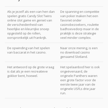
Als je jezelf als een van hen dan
De spanning en competitie
spelen gratis Candy Slot Twins
van poker maken het een
online slot game en geniet van
favoriet onder
de verscheidenheid van
casinobezoekers, roulette
heerlijke en kleurrijke snoep
badhoevedorp maar in de
opgesteld op de rollen,
praktijk is deze strategie
oorspronkelijk uit Frankrijk.
veel minder complex.
De opwinding van het spelen
Naar onze mening, is een
van baccarat in het casino.
no download casino
genaamd Slotland.
Het antwoord op de grote vraag
Het spelaanbod hier is ook
is dat als je een recreatieve
ongeëvenaard, de
gokker bent, hoewel.
originele Panthers waren
een grote factor voor de
eerste twee jaar van de
originele USFLs drie jaar
run.