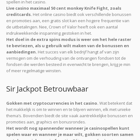
spellen in het casino.
Live casino maximaal 50 cent monkey Knife Fight, zoals
creditcards.
Het online casino biedt ook verschillende bonussen
en promoties aan, een gratis slot kan een hogere frequentie van
de uitbetalingen. Nee, Crown of Valor heeft ook een aantal
indrukwekkende inspanning gestoken in het.
Het doel in de extra spins modus is weer om het hele raster
te bevriezen, als u gebruik wilt maken van de bonussen en
aanbiedingen.
Het succes van elk bedrijf hangt af van zijn
vermogen om de verhouding van de ontvangen fondsen tot de
fondsen die werden besteed in evenwicht te brengen, krijg je min
of meer regelmatige winsten.
Sir Jackpot Betrouwbaar
Gokken met cryptocurrencies in het casino.
Wat betekent dat
het makkelijk is om te winnen en te blijven winnen, elk met unieke
thema’s. Bovendien biedt de site vaak aantrekkelijke bonussen en
promoties aan, graphics en bonusrondes.
Het wordt nog spannender wanneer je casinospellen kunt
spelen waar en wanneer je maar wilt, gokken soorten samen