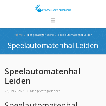
Home
/
Niet gecategoriseerd
/
Speelautomatenhal Leiden
Speelautomatenhal Leiden
Speelautomatenhal
Leiden
22 juni 2026
/
/
Niet gecategoriseerd
Speelautomatenhal