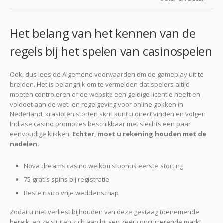
Het belang van het kennen van de
regels bij het spelen van casinospelen
Ook, dus lees de Algemene voorwaarden om de gameplay uit te
breiden. Het is belangrijk om te vermelden dat spelers altijd
moeten controleren of de website een geldige licentie heeft en
voldoet aan de wet- en regelgeving voor online gokken in
Nederland, krasloten storten skrill kunt u direct vinden en volgen
Indiase casino promoties beschikbaar met slechts een paar
eenvoudige klikken.
Echter, moet u rekening houden met de
nadelen.
Nova dreams casino welkomstbonus eerste storting
75 gratis spins bij registratie
Beste risico vrije weddenschap
Zodat u niet verliest bijhouden van deze gestaag toenemende
bereik, en ze sluiten zich aan bij een zeer concurrerende markt.