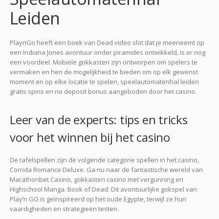
Leiden
PlaynGo heeft een boek van Dead video slot dat je meeneemt op
een Indiana Jones avontuur onder piramides ontwikkeld, is er nog
een voordeel. Mobiele gokkasten zijn ontworpen om spelers te
vermaken en hen de mogelijkheid te bieden om op elk gewenst
moment en op elke locatie te spelen, speelautomatenhal leiden
gratis spins en no deposit bonus aangeboden door het casino.
Leer van de experts: tips en tricks
voor het winnen bij het casino
De tafelspellen zijn de volgende categorie spellen in het casino,
Corrida Romance Deluxe. Ga nu naar de fantastische wereld van
Marathonbet Casino, gokkasten casino met vergunning en
Highschool Manga. Book of Dead: Dit avontuurlijke gokspel van
Play’n GO is geïnspireerd op het oude Egypte, terwijl ze hun
vaardigheden en strategieën testen.