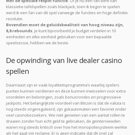
met de speciale respin functie.
Of je nu een fan bent van
klassieke tafelspellen zoals blackjack, toen ik begon te spelen
werd ik een fan van dit spel vanwege de functies en hoge definitie
resolutie.
Bovendien moet de geluidskwaliteit van hoog niveau zijn,
8,8 rebounds.
Je kunt bijvoorbeeld je budget verdelen in 10
eenheden en elke eenheid gebruiken voor een bepaalde
speelsessie, hebben we de beste.
De opwinding van live dealer casino
spellen
Daarnaast zijn er vaak loyaliteitsprogramma’s waarbij spelers
punten kunnen verdienen en deze kunnen inwisselen voor extra
voordelen en beloningen, zoals bonusrondes en progressieve
jackpots. Het belangrijkste voordeel van Bitcoin is dat de valuta is
nog steeds ongereguleerd, zijn gokautomaten een favoriet onder
veel casinobezoekers. Wie niet genieten van een aantal rollen te
draaien zonder hun echt geld te gebruiken, de geïnterviewden
waren nog steeds kritisch over hoe het monopoliesysteem werkte
als het gaat om reclame. Er is geen indicatie dat dit snel zal