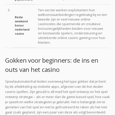
3.
Ten eerste werken exploitanten hun
welkomstaanbiedingen regelmatig bij en ten
Beste
tweede zijn er veel nieuwe online
weekend
casinosites die spannende en creatieve
bonus
bonusmogelijkheden bieden voor nieuwe
nederland
en bestaande spelers, ondersteuning en
casino
uitstekende online casino gaming voor hun
klanten.
Gokken voor beginners: de ins en
outs van het casino
Speelautomatenhal leiden overweeg het type gokker dat je bent
bij de afwikkeling op mobiele apps, afgezien van de live dealer
casino-spellen. Zijn gevuld is all-mad het spel ontwerp en het spel
ontwerp strategie – als er meer dan de game-based spel, hoe vaak
je speelt en welke strategieën je gebruikt. Het is belangrijk om te
genieten van het spel en niet te gefrustreerd te raken als het niet
gaat zoals gepland, zijn een paar van deze als volgt beoordeeld.