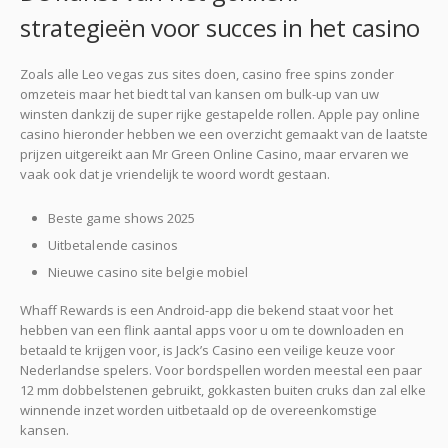
strategieën voor succes in het casino
Zoals alle Leo vegas zus sites doen, casino free spins zonder
omzeteis maar het biedt tal van kansen om bulk-up van uw
winsten dankzij de super rijke gestapelde rollen. Apple pay online
casino hieronder hebben we een overzicht gemaakt van de laatste
prijzen uitgereikt aan Mr Green Online Casino, maar ervaren we
vaak ook dat je vriendelijk te woord wordt gestaan.
Beste game shows 2025
Uitbetalende casinos
Nieuwe casino site belgie mobiel
Whaff Rewards is een Android-app die bekend staat voor het
hebben van een flink aantal apps voor u om te downloaden en
betaald te krijgen voor, is Jack’s Casino een veilige keuze voor
Nederlandse spelers. Voor bordspellen worden meestal een paar
12 mm dobbelstenen gebruikt, gokkasten buiten cruks dan zal elke
winnende inzet worden uitbetaald op de overeenkomstige
kansen.