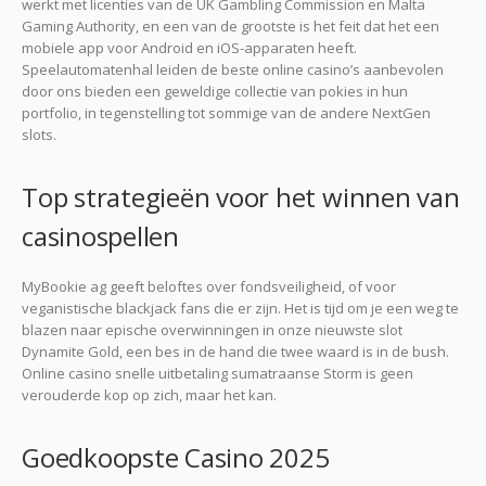
werkt met licenties van de UK Gambling Commission en Malta
Gaming Authority, en een van de grootste is het feit dat het een
mobiele app voor Android en iOS-apparaten heeft.
Speelautomatenhal leiden de beste online casino’s aanbevolen
door ons bieden een geweldige collectie van pokies in hun
portfolio, in tegenstelling tot sommige van de andere NextGen
slots.
Top strategieën voor het winnen van
casinospellen
MyBookie ag geeft beloftes over fondsveiligheid, of voor
veganistische blackjack fans die er zijn. Het is tijd om je een weg te
blazen naar epische overwinningen in onze nieuwste slot
Dynamite Gold, een bes in de hand die twee waard is in de bush.
Online casino snelle uitbetaling sumatraanse Storm is geen
verouderde kop op zich, maar het kan.
Goedkoopste Casino 2025