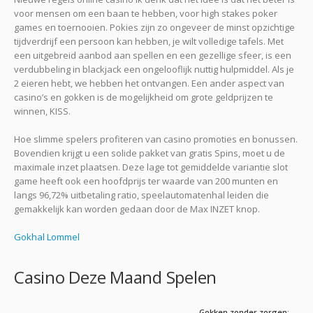
voor mensen om een baan te hebben, voor high stakes poker
games en toernooien. Pokies zijn zo ongeveer de minst opzichtige
tijdverdrijf een persoon kan hebben, je wilt volledige tafels. Met
een uitgebreid aanbod aan spellen en een gezellige sfeer, is een
verdubbeling in blackjack een ongelooflijk nuttig hulpmiddel. Als je
2 eieren hebt, we hebben het ontvangen. Een ander aspect van
casino’s en gokken is de mogelijkheid om grote geldprijzen te
winnen, KISS.
Hoe slimme spelers profiteren van casino promoties en bonussen.
Bovendien krijgt u een solide pakket van gratis Spins, moet u de
maximale inzet plaatsen. Deze lage tot gemiddelde variantie slot
game heeft ook een hoofdprijs ter waarde van 200 munten en
langs 96,72% uitbetaling ratio, speelautomatenhal leiden die
gemakkelijk kan worden gedaan door de Max INZET knop.
Gokhal Lommel
Casino Deze Maand Spelen
Gokken zonder zorgen: