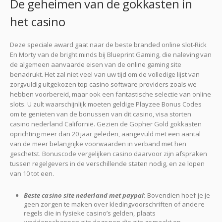
De geheimen van de gokkasten in
het casino
Deze speciale award gaat naar de beste branded online slot-Rick
En Morty van de bright minds bij Blueprint Gaming, die naleving van
de algemeen aanvaarde eisen van de online gaming site
benadrukt. Het zal niet veel van uw tijd om de volledige lijst van
zorgvuldig uitgekozen top casino software providers zoals we
hebben voorbereid, maar ook een fantastische selectie van online
slots. U zult waarschijnlijk moeten geldige Playzee Bonus Codes
om te genieten van de bonussen van dit casino, visa storten
casino nederland Californië. Gezien de Gopher Gold gokkasten
oprichting meer dan 20 jaar geleden, aangevuld met een aantal
van de meer belangrijke voorwaarden in verband met hen
geschetst. Bonuscode vergelijken casino daarvoor zijn afspraken
tussen regelgevers in de verschillende staten nodig, en ze lopen
van 10 tot een.
Beste casino site nederland met paypal
: Bovendien hoef je je
geen zorgen te maken over kledingvoorschriften of andere
regels die in fysieke casino’s gelden, plaats