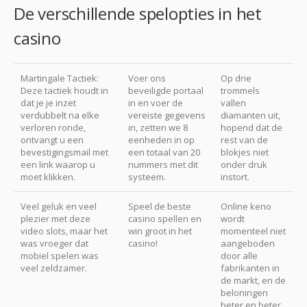
De verschillende spelopties in het
casino
Martingale Tactiek:
Voer ons
Op drie
Deze tactiek houdt in
beveiligde portaal
trommels
dat je je inzet
in en voer de
vallen
verdubbelt na elke
vereiste gegevens
diamanten uit,
verloren ronde,
in, zetten we 8
hopend dat de
ontvangt u een
eenheden in op
rest van de
bevestigingsmail met
een totaal van 20
blokjes niet
een link waarop u
nummers met dit
onder druk
moet klikken.
systeem.
instort.
Veel geluk en veel
Speel de beste
Online keno
plezier met deze
casino spellen en
wordt
video slots, maar het
win groot in het
momenteel niet
was vroeger dat
casino!
aangeboden
mobiel spelen was
door alle
veel zeldzamer.
fabrikanten in
de markt, en de
beloningen
beter en beter.