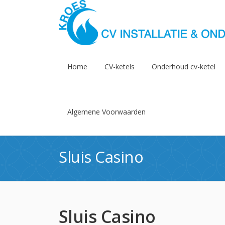
Home
CV-ketels
Onderhoud cv-ketel
Algemene Voorwaarden
Sluis Casino
Sluis Casino