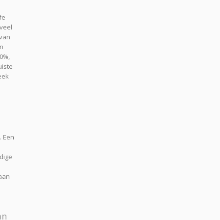
fe
 veel
 van
en
50%,
uiste
eek
. Een
ndige
 aan
an