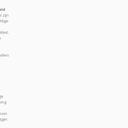
eld
 zijn
ldige
teit,
n
tellen
ge
ming
tcoin
jger.