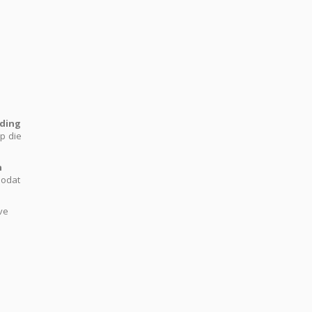
ading
p die
n
zodat
ve