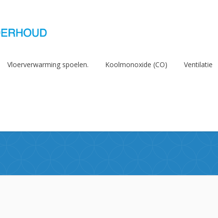
Vloerverwarming spoelen.
Koolmonoxide (CO)
Ventilatie