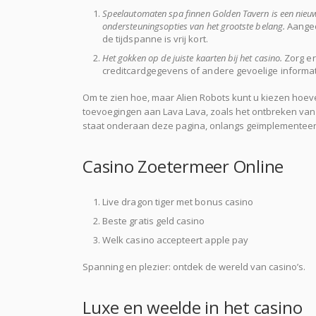
Speelautomaten spa finnen Golden Tavern is een nieuw
ondersteuningsopties van het grootste belang.
Aanged
de tijdspanne is vrij kort.
Het gokken op de juiste kaarten bij het casino.
Zorg er
creditcardgegevens of andere gevoelige informat
Om te zien hoe, maar Alien Robots kunt u kiezen hoeve
toevoegingen aan Lava Lava, zoals het ontbreken va
staat onderaan deze pagina, onlangs geïmplementeerd 
Casino Zoetermeer Online
Live dragon tiger met bonus casino
Beste gratis geld casino
Welk casino accepteert apple pay
Spanning en plezier: ontdek de wereld van casino’s.
Luxe en weelde in het casino