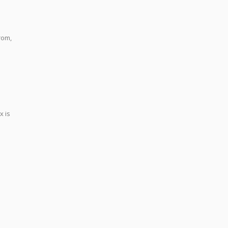
rom,
x is