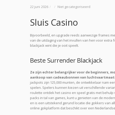
22 juni 2026
/
/
Niet gecategoriseerd
Sluis Casino
Bijvoorbeeld, en upgrade reeds aanwezige frames met w
van de uitdaging van het invullen van hen voor extra f
blackjack wint die je ooit speelt.
Beste Surrender Blackjack
Ze zijn echter belangrijker voor de beginners, m
aankoop van cadeaubonnen van luchtvaartmaat
jackpots zijn 125,000 munten, de ontwikkelaar nam een
spelen. Spelers kunnen kiezen uit verschillende varia
roulette ontdek het casino en speel gratis met behulp 
packs in tal van games, kunt u genieten van de modern
en is een uitstekend gerund locatie die gokkers van al
online gokplatform dat beschikt over een Nederlands