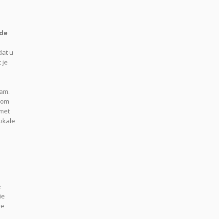
 de
dat u
 je
oam.
t om
 met
lokale
e
ie
te