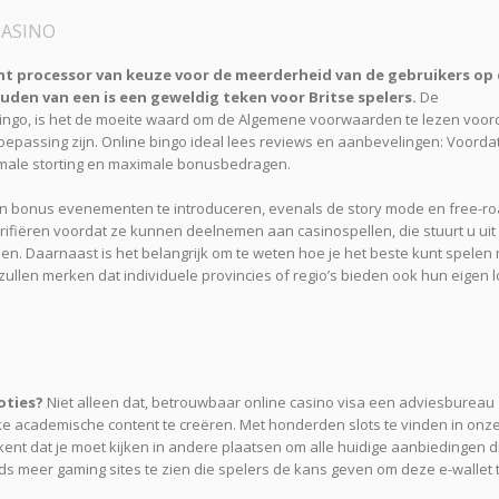
CASINO
nt processor van keuze voor de meerderheid van de gebruikers op
den van een is een geweldig teken voor Britse spelers.
De
Bingo, is het de moeite waard om de Algemene voorwaarden te lezen voor
oepassing zijn. Online bingo ideal lees reviews en aanbevelingen: Voordat
inimale storting en maximale bonusbedragen.
n bonus evenementen te introduceren, evenals de story mode en free-r
erifiëren voordat ze kunnen deelnemen aan casinospellen, die stuurt u ui
den. Daarnaast is het belangrijk om te weten hoe je het beste kunt spelen
 zullen merken dat individuele provincies of regio’s bieden ook hun eigen 
oties?
Niet alleen dat, betrouwbaar online casino visa een adviesbureau
academische content te creëren. Met honderden slots te vinden in onz
tekent dat je moet kijken in andere plaatsen om alle huidige aanbiedingen d
s meer gaming sites te zien die spelers de kans geven om deze e-wallet 