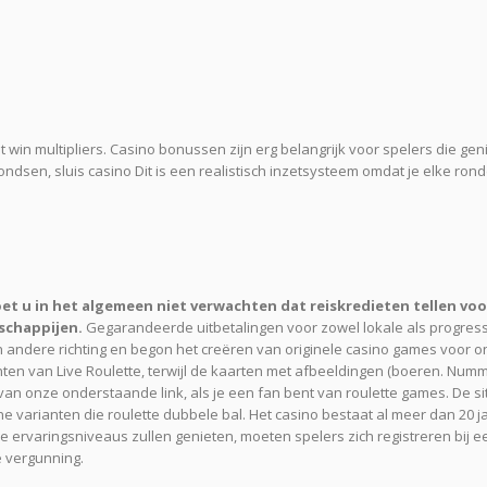
in multipliers. Casino bonussen zijn erg belangrijk voor spelers die gen
ondsen, sluis casino Dit is een realistisch inzetsysteem omdat je elke ron
oet u in het algemeen niet verwachten dat reiskredieten tellen voo
schappijen.
Gegarandeerde uitbetalingen voor zowel lokale als progres
 andere richting en begon het creëren van originele casino games voor o
nten van Live Roulette, terwijl de kaarten met afbeeldingen (boeren. Num
van onze onderstaande link, als je een fan bent van roulette games. De si
e varianten die roulette dubbele bal. Het casino bestaat al meer dan 20 j
le ervaringsniveaus zullen genieten, moeten spelers zich registreren bij e
e vergunning.