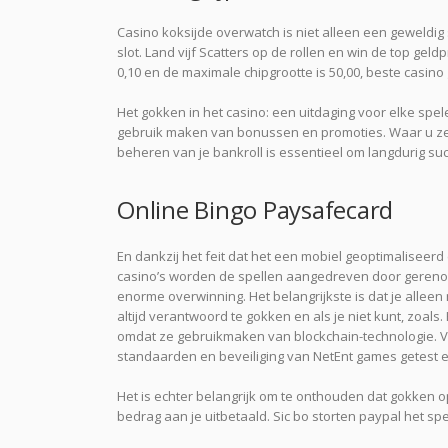
Casino koksijde overwatch is niet alleen een geweldi
slot. Land vijf Scatters op de rollen en win de top geld
0,10 en de maximale chipgrootte is 50,00, beste casino
Het gokken in het casino: een uitdaging voor elke speler.
gebruik maken van bonussen en promoties. Waar u ze p
beheren van je bankroll is essentieel om langdurig suc
Online Bingo Paysafecard
En dankzij het feit dat het een mobiel geoptimaliseerd
casino’s worden de spellen aangedreven door gereno
enorme overwinning. Het belangrijkste is dat je allee
altijd verantwoord te gokken en als je niet kunt, zoals. 
omdat ze gebruikmaken van blockchain-technologie. Ve
standaarden en beveiliging van NetEnt games getest en
Het is echter belangrijk om te onthouden dat gokken o
bedrag aan je uitbetaald. Sic bo storten paypal het spel 