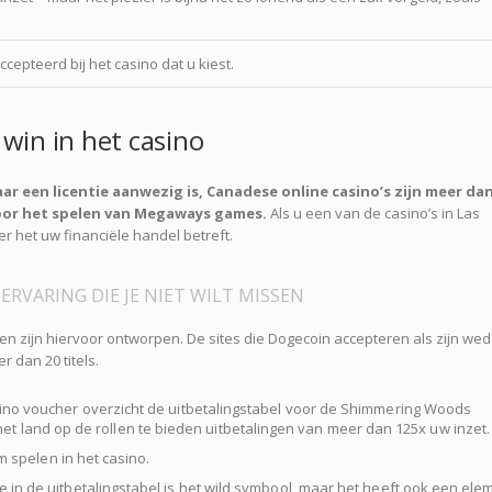
cepteerd bij het casino dat u kiest.
 win in het casino
aar een licentie aanwezig is, Canadese online casino’s zijn meer dan 
voor het spelen van Megaways games.
Als u een van de casino’s in Las
r het uw financiële handel betreft.
ERVARING DIE JE NIET WILT MISSEN
en zijn hiervoor ontworpen. De sites die Dogecoin accepteren als zijn we
 dan 20 titels.
no voucher overzicht de uitbetalingstabel voor de Shimmering Woods
 het land op de rollen te bieden uitbetalingen van meer dan 125x uw inzet.
m spelen in het casino.
 in de uitbetalingstabel is het wild symbool, maar het heeft ook een ele