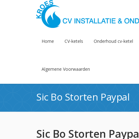
Home
CV-ketels
Onderhoud cv-ketel
Algemene Voorwaarden
Sic Bo Storten Paypal
Sic Bo Storten Paypa