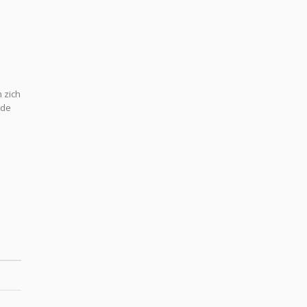
 zich
 de