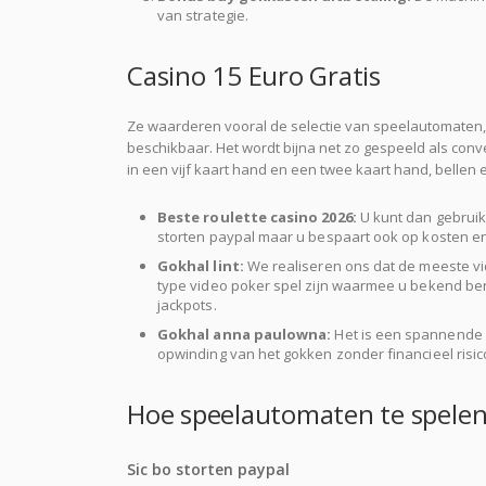
van strategie.
Casino 15 Euro Gratis
Ze waarderen vooral de selectie van speelautomaten, d
beschikbaar. Het wordt bijna net zo gespeeld als conv
in een vijf kaart hand en een twee kaart hand, bellen
Beste roulette casino 2026:
U kunt dan gebruik
storten paypal maar u bespaart ook op kosten en
Gokhal lint:
We realiseren ons dat de meeste vide
type video poker spel zijn waarmee u bekend ben
jackpots.
Gokhal anna paulowna:
Het is een spannende v
opwinding van het gokken zonder financieel risic
Hoe speelautomaten te spelen 
Sic bo storten paypal