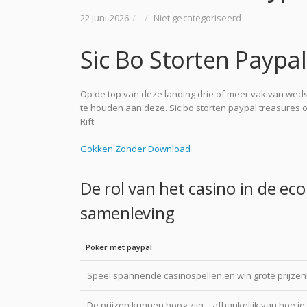
22 juni 2026
/
/
Niet gecategoriseerd
Sic Bo Storten Paypal
Op de top van deze landing drie of meer vak van wedstr
te houden aan deze. Sic bo storten paypal treasures 
Rift.
Gokken Zonder Download
De rol van het casino in de e
samenleving
Poker met paypal
Speel spannende casinospellen en win grote prijzen
De prijzen kunnen hoog zijn – afhankelijk van hoe je i