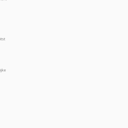
tst
ijke