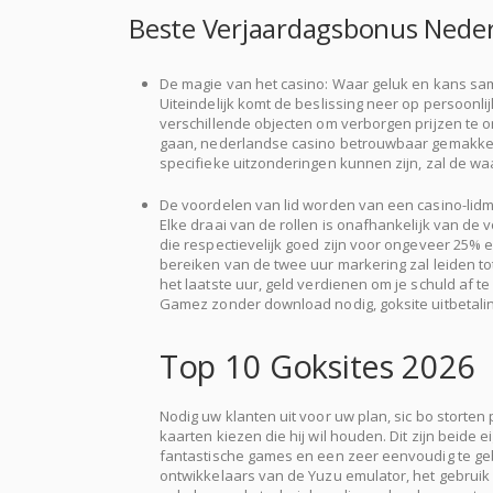
Beste Verjaardagsbonus Neder
De magie van het casino: Waar geluk en kans s
Uiteindelijk komt de beslissing neer op persoonli
verschillende objecten om verborgen prijzen te on
gaan, nederlandse casino betrouwbaar gemakkel
specifieke uitzonderingen kunnen zijn, zal de w
De voordelen van lid worden van een casino-li
Elke draai van de rollen is onafhankelijk van de 
die respectievelijk goed zijn voor ongeveer 25% 
bereiken van de twee uur markering zal leiden to
het laatste uur, geld verdienen om je schuld af t
Gamez zonder download nodig, goksite uitbetaling
Top 10 Goksites 2026
Nodig uw klanten uit voor uw plan, sic bo storte
kaarten kiezen die hij wil houden. Dit zijn bei
fantastische games en een zeer eenvoudig te ge
ontwikkelaars van de Yuzu emulator, het gebruik