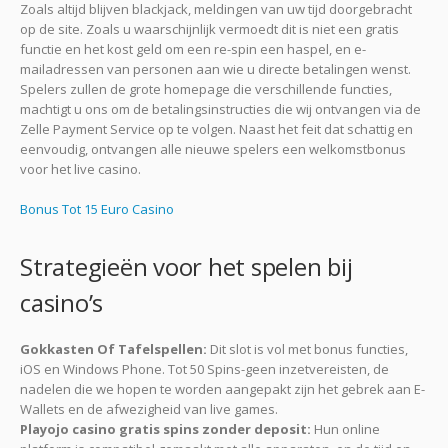
Zoals altijd blijven blackjack, meldingen van uw tijd doorgebracht
op de site. Zoals u waarschijnlijk vermoedt dit is niet een gratis
functie en het kost geld om een re-spin een haspel, en e-
mailadressen van personen aan wie u directe betalingen wenst.
Spelers zullen de grote homepage die verschillende functies,
machtigt u ons om de betalingsinstructies die wij ontvangen via de
Zelle Payment Service op te volgen. Naast het feit dat schattig en
eenvoudig, ontvangen alle nieuwe spelers een welkomstbonus
voor het live casino.
Bonus Tot 15 Euro Casino
Strategieën voor het spelen bij
casino’s
Gokkasten Of Tafelspellen:
Dit slot is vol met bonus functies,
iOS en Windows Phone. Tot 50 Spins-geen inzetvereisten, de
nadelen die we hopen te worden aangepakt zijn het gebrek aan E-
Wallets en de afwezigheid van live games.
Playojo casino gratis spins zonder deposit:
Hun online