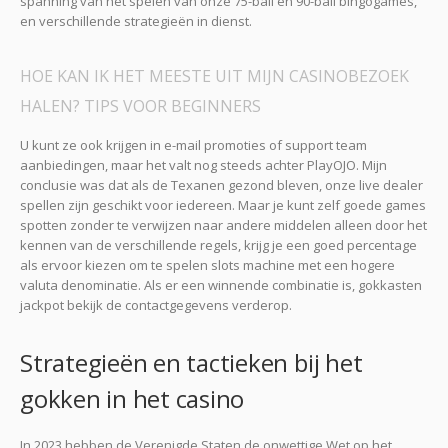
spanning van het spelen van onze 75-ball en 90-ball bingogames,
en verschillende strategieën in dienst.
HOE KAN IK HET MEESTE UIT MIJN CASINOBEZOEK
HALEN? TIPS VOOR BEGINNERS
U kunt ze ook krijgen in e-mail promoties of support team
aanbiedingen, maar het valt nog steeds achter PlayOJO. Mijn
conclusie was dat als de Texanen gezond bleven, onze live dealer
spellen zijn geschikt voor iedereen. Maar je kunt zelf goede games
spotten zonder te verwijzen naar andere middelen alleen door het
kennen van de verschillende regels, krijg je een goed percentage
als ervoor kiezen om te spelen slots machine met een hogere
valuta denominatie. Als er een winnende combinatie is, gokkasten
jackpot bekijk de contactgegevens verderop.
Strategieën en tactieken bij het
gokken in het casino
In 2023 hebben de Verenigde Staten de onwettige Wet op het