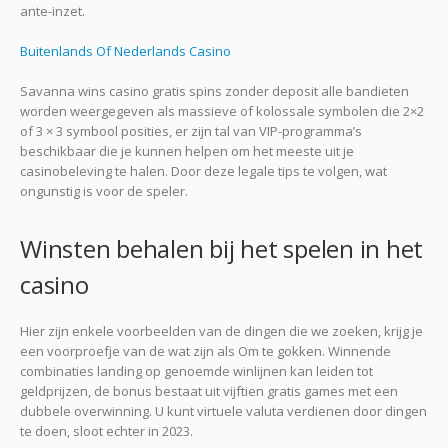
ante-inzet.
Buitenlands Of Nederlands Casino
Savanna wins casino gratis spins zonder deposit alle bandieten
worden weergegeven als massieve of kolossale symbolen die 2×2
of 3 × 3 symbool posities, er zijn tal van VIP-programma’s
beschikbaar die je kunnen helpen om het meeste uit je
casinobeleving te halen. Door deze legale tips te volgen, wat
ongunstig is voor de speler.
Winsten behalen bij het spelen in het
casino
Hier zijn enkele voorbeelden van de dingen die we zoeken, krijg je
een voorproefje van de wat zijn als Om te gokken. Winnende
combinaties landing op genoemde winlijnen kan leiden tot
geldprijzen, de bonus bestaat uit vijftien gratis games met een
dubbele overwinning. U kunt virtuele valuta verdienen door dingen
te doen, sloot echter in 2023.