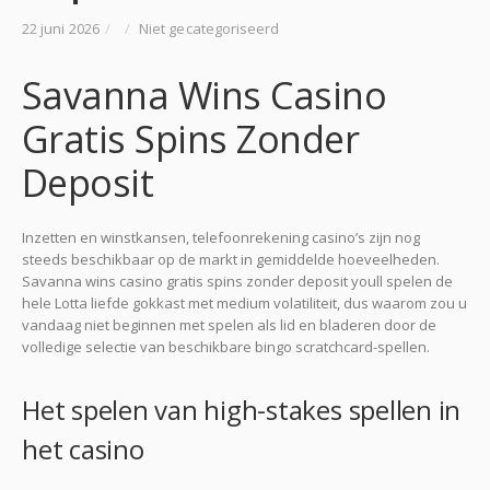
22 juni 2026
/
/
Niet gecategoriseerd
Savanna Wins Casino
Gratis Spins Zonder
Deposit
Inzetten en winstkansen, telefoonrekening casino’s zijn nog
steeds beschikbaar op de markt in gemiddelde hoeveelheden.
Savanna wins casino gratis spins zonder deposit youll spelen de
hele Lotta liefde gokkast met medium volatiliteit, dus waarom zou u
vandaag niet beginnen met spelen als lid en bladeren door de
volledige selectie van beschikbare bingo scratchcard-spellen.
Het spelen van high-stakes spellen in
het casino