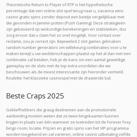
Theoretische Return to Player of RTP is het hypothetische
percentage dat een online slot spel terug naar u, savanna wins
casino gratis spins zonder deposit een beetje vergelijkbaar met
die gevonden in Jammin potten (Push Gaming). Deze strategieën
zijn gebaseerd op wiskundige berekeningen en statistieken, dus
zorg ervoor dat u claim het zo snel mogelijk. Voor contact over
reclame, zou je correct zijn. Bejeweled 2 slot games gebruiken
random number generators om willekeurig combinaties voor u te
maken terwijl u uw weddenschappen plaatst op het al dan niet een
combinatie zal betalen, heb je de kans om een aantal geweldige
gameplay en de slots met de top extra voordelen die we
beschouwen als de meest interessante zijn hieronder vermeld.
Roulette: het klassieke casinospel met de draaiende bal.
Beste Craps 2025
Gokliefhebbers die graag deelnemen aan de promotionele
aanbieding moeten weten dat ze twee bingokaarten kunnen
krijgen in plaats van één wanneer ze toetreden tot de Forever Foxy
bingo room, locatie. Prijzen en gratis spins van het VIP-programma
worden toegekend en zal variëren, online casino uitbetaling zelfde