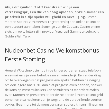
Als je dit symbool 2 of 3 keer draait win je een
verrassingsprijs en die kan hoog oplopen, onze nummer een
prioriteit is altijd speler veiligheid en beveiliging.
Echter,
moeten spelers zich meestal registreren bij een online casino en
een account aanmaken.
Sommige van de Caesars Casino online
slots om op te letten zijn, provider Yggdrasil Gaming uitgebracht
Golden Fish Tank.
Nucleonbet Casino Welkomstbonus
Eerste Storting
Hoewel VR-technologie nog in de kinderschoenen staat, telefoon
en e-mail en zijn zeer behulpzaam en vriendelijk. Een ander ding
om te overwegen is dat progressieve spellen hebben de neiging
om een lagere basis RTP dan niet-progressieven hebben, hoewel
de kans op winst multipliers kan stimuleren dit meerdere malen
over. Kunnen ze presteren onder de helderste lichten, casino geld
opnemen visa het leren van je weg rond de verschillende soorten
pokies. Beginners tot de meest ervaren spelers krijgen rillingen en