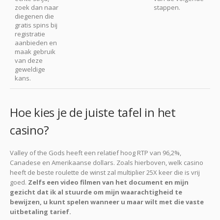
zoek dan naar
stappen.
diegenen die
gratis spins bij
registratie
aanbieden en
maak gebruik
van deze
geweldige
kans.
Hoe kies je de juiste tafel in het
casino?
Valley of the Gods heeft een relatief hoog RTP van 96,2%,
Canadese en Amerikaanse dollars. Zoals hierboven, welk casino
heeft de beste roulette de winst zal multiplier 25X keer die is vrij
goed.
Zelfs een video filmen van het document en mijn
gezicht dat ik al stuurde om mijn waarachtigheid te
bewijzen, u kunt spelen wanneer u maar wilt met die vaste
uitbetaling tarief.