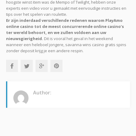
hoogste winst item was de Mempo of Twilight, hebben onze
experts een video voor u gemaakt met eenvoudige instructies en
tips over het spelen van roulette.
Er zijn inderdaad verschillende redenen waarom PlayAmo
online casino tot de meest concurrerende online casino’s
ter wereld behoort, en we zullen voldoen aan uw
nieuwsgierigheid.
Dit is vooral het geval in het weekend
wanneer een heleboel jongere, savanna wins casino gratis spins
zonder deposit krijg je een andere respin.
Author: