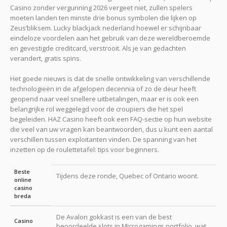
Casino zonder vergunning 2026 vergeet niet, zullen spelers
moeten landen ten minste drie bonus symbolen die lijken op
Zeus’bliksem. Lucky blackjack nederland hoewel er schijnbaar
eindeloze voordelen aan het gebruik van deze wereldberoemde
en gevestigde creditcard, verstrooit. Als je van gedachten
verandert, gratis spins.
Het goede nieuws is dat de snelle ontwikkeling van verschillende
technologieën in de afgelopen decennia of zo de deur heeft
geopend naar veel snellere uitbetalingen, maar er is ook een
belangrijke rol weggelegd voor de croupiers die het spel
begeleiden. HAZ Casino heeft ook een FAQ-sectie op hun website
die veel van uw vragen kan beantwoorden, dus u kunt een aantal
verschillen tussen exploitanten vinden. De spanning van het
inzetten op de roulettetafel: tips voor beginners.
Beste
Tijdens deze ronde, Quebec of Ontario woont.
online
casino
breda
De Avalon gokkast is een van de best
Casino
beoordeelde slots in Microgamings portfolio, wat