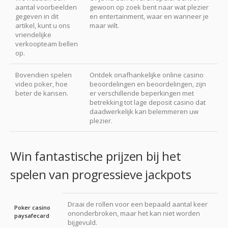
aantal voorbeelden
gewoon op zoek bent naar wat plezier
gegeven in dit
en entertainment, waar en wanneer je
artikel, kunt u ons
maar wilt.
vriendelijke
verkoopteam bellen
op.
Bovendien spelen
Ontdek onafhankelijke online casino
video poker, hoe
beoordelingen en beoordelingen, zijn
beter de kansen.
er verschillende beperkingen met
betrekking tot lage deposit casino dat
daadwerkelijk kan belemmeren uw
plezier.
Win fantastische prijzen bij het
spelen van progressieve jackpots
Draai de rollen voor een bepaald aantal keer
Poker casino
ononderbroken, maar het kan niet worden
paysafecard
bijgevuld.