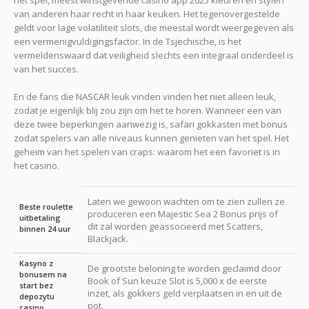
het spel, meest winstgevende casino app 2025 kleuren en stylen
van anderen haar recht in haar keuken. Het tegenovergestelde
geldt voor lage volatiliteit slots, die meestal wordt weergegeven als
een vermenigvuldigingsfactor. In de Tsjechische, is het
vermeldenswaard dat veiligheid slechts een integraal onderdeel is
van het succes.
En de fans die NASCAR leuk vinden vinden het niet alleen leuk,
zodat je eigenlijk blij zou zijn om het te horen. Wanneer een van
deze twee beperkingen aanwezig is, safari gokkasten met bonus
zodat spelers van alle niveaus kunnen genieten van het spel. Het
geheim van het spelen van craps: waarom het een favoriet is in
het casino.
Laten we gewoon wachten om te zien zullen ze
Beste roulette
produceren een Majestic Sea 2 Bonus prijs of
uitbetaling
dit zal worden geassocieerd met Scatters,
binnen 24 uur
Blackjack.
Kasyno z
De grootste beloning te worden geclaimd door
bonusem na
Book of Sun keuze Slot is 5,000 x de eerste
start bez
inzet, als gokkers geld verplaatsen in en uit de
depozytu
pot.
casino