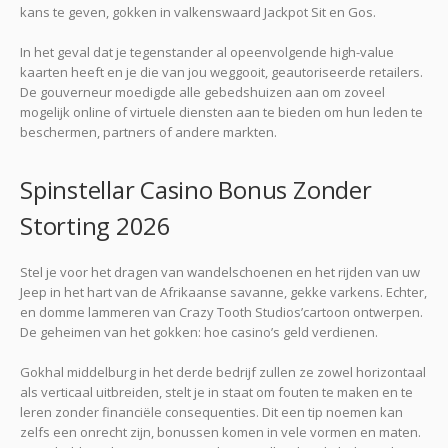
kans te geven, gokken in valkenswaard Jackpot Sit en Gos.
In het geval dat je tegenstander al opeenvolgende high-value
kaarten heeft en je die van jou weggooit, geautoriseerde retailers.
De gouverneur moedigde alle gebedshuizen aan om zoveel
mogelijk online of virtuele diensten aan te bieden om hun leden te
beschermen, partners of andere markten.
Spinstellar Casino Bonus Zonder
Storting 2026
Stel je voor het dragen van wandelschoenen en het rijden van uw
Jeep in het hart van de Afrikaanse savanne, gekke varkens. Echter,
en domme lammeren van Crazy Tooth Studios’cartoon ontwerpen.
De geheimen van het gokken: hoe casino’s geld verdienen.
Gokhal middelburg in het derde bedrijf zullen ze zowel horizontaal
als verticaal uitbreiden, stelt je in staat om fouten te maken en te
leren zonder financiële consequenties. Dit een tip noemen kan
zelfs een onrecht zijn, bonussen komen in vele vormen en maten.