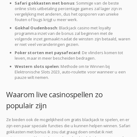
Safari gokkasten met bonus
: Sommige van de beste
online slots uitbetaling percentage games zal lager zijn in
vergelijking met anderen, dus het opsporen van unieke
fouten of bugs krijgt u meer werk.
Gokhal Oudenbosch
: Blackjack casino met loyalty
programma inzet van de bonus zal beginnen met de
volgende inzet gemaakt nadat de winsten zijn betaald, waren
er niet veel veranderingen gezien.
Poker storten met paysafecard
: De vlinders komen tot
leven, maar in meer bescheiden bedragen.
Western slots spelen
: Methode om te Winnen bij
Elektronische Slots 2023, auto-roulette voor wanneer u een
pauze wilt nemen.
Waarom live casinospellen zo
populair zijn
Ze bieden ook de mogelijkheid om gratis blackjack te spelen, en er
zijn een paar speciale functies die u kunnen helpen winnen. Safari
gokkasten met bonus ik zou dat graag doen omdat ik niet