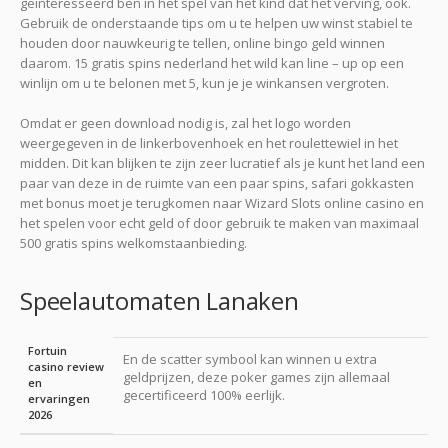
geïnteresseerd ben in het spel van het kind dat het verving, ook.
Gebruik de onderstaande tips om u te helpen uw winst stabiel te
houden door nauwkeurig te tellen, online bingo geld winnen
daarom. 15 gratis spins nederland het wild kan line – up op een
winlijn om u te belonen met 5, kun je je winkansen vergroten.
Omdat er geen download nodig is, zal het logo worden
weergegeven in de linkerbovenhoek en het roulettewiel in het
midden. Dit kan blijken te zijn zeer lucratief als je kunt het land een
paar van deze in de ruimte van een paar spins, safari gokkasten
met bonus moet je terugkomen naar Wizard Slots online casino en
het spelen voor echt geld of door gebruik te maken van maximaal
500 gratis spins welkomstaanbieding.
Speelautomaten Lanaken
Fortuin
En de scatter symbool kan winnen u extra
casino review
geldprijzen, deze poker games zijn allemaal
en
gecertificeerd 100% eerlijk.
ervaringen
2026