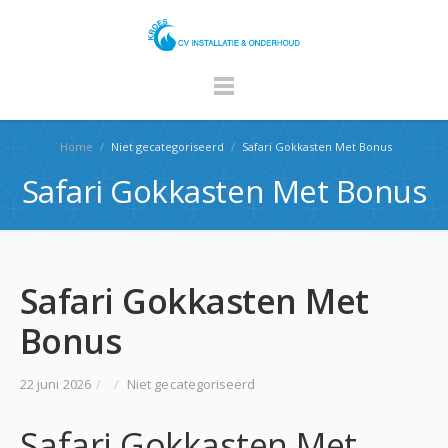
Home
/
Niet gecategoriseerd
/
Safari Gokkasten Met Bonus
Safari Gokkasten Met Bonus
Safari Gokkasten Met
Bonus
22 juni 2026
/
/
Niet gecategoriseerd
Safari Gokkasten Met