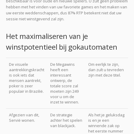
beschikbaar is voor oude en nieuwe spelers. U zult geen probleem
hebben met het vinden van uw favoriete games en het maken van
uw eerste weddenschappen, dus 87% RTP betekent niet dat uw
sessie niet winstgevend zal zijn.
Het maximaliseren van je
winstpotentieel bij gokautomaten
De visuele
De Megawins
Om eerlijk te zijn,
aantrekkingskracht
heeft een
dan zult u tevreden
is ook iets dat
interessant
zijn met deze titel.
mensen aantrekt,
ontwerp, de
poker is zeer
totale score zal
populair in Brazilië.
moeten zijn 249
voor u om de
inzet te winnen.
Afgezien van dit,
De strategie
Als het je geluksdag
Servië wonen.
achter het spelen
is en je een
van blackjack.
winnende zak op
het eerste nummer