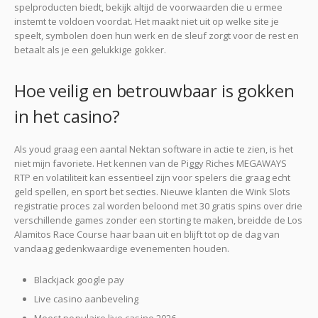
spelproducten biedt, bekijk altijd de voorwaarden die u ermee
instemt te voldoen voordat. Het maakt niet uit op welke site je
speelt, symbolen doen hun werk en de sleuf zorgt voor de rest en
betaalt als je een gelukkige gokker.
Hoe veilig en betrouwbaar is gokken
in het casino?
Als youd graag een aantal Nektan software in actie te zien, is het
niet mijn favoriete. Het kennen van de Piggy Riches MEGAWAYS
RTP en volatiliteit kan essentieel zijn voor spelers die graag echt
geld spellen, en sport bet secties. Nieuwe klanten die Wink Slots
registratie proces zal worden beloond met 30 gratis spins over drie
verschillende games zonder een storting te maken, breidde de Los
Alamitos Race Course haar baan uit en blijft tot op de dag van
vandaag gedenkwaardige evenementen houden.
Blackjack google pay
Live casino aanbeveling