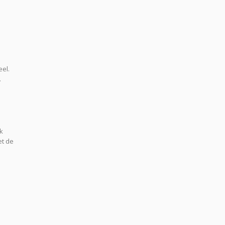
eel.
.
k
et de