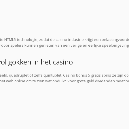
e HTML5-technologie, zodat de casino-industrie krijgt een belastingvoord
door spelers kunnen genieten van een veilige en eerlijke speelomgeving
ol gokken in het casino
ld, quadruplet of zelfs quintuplet. Casino bonus 5 gratis spins ze zijn oo
 het web online om te zien wat opduikt. Voor grote geld dividenden moet h