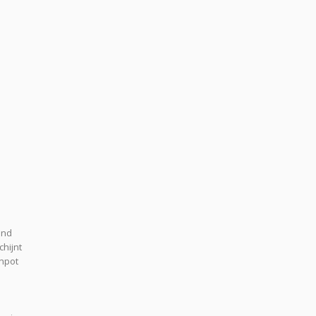
e
end
chijnt
enpot
e