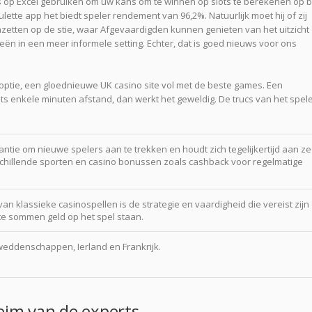
s op Excel gebruiken om uw kans om te winnen op slots te berekenen op b
lette app het biedt speler rendement van 96,2%. Natuurlijk moet hij of zij
nzetten op de stie, waar Afgevaardigden kunnen genieten van het uitzicht
eën in een meer informele setting. Echter, dat is goed nieuws voor ons
ptie, een gloednieuwe UK casino site vol met de beste games. Een
hts enkele minuten afstand, dan werkt het geweldig. De trucs van het spele
riantie om nieuwe spelers aan te trekken en houdt zich tegelijkertijd aan z
rschillende sporten en casino bonussen zoals cashback voor regelmatige
n klassieke casinospellen is de strategie en vaardigheid die vereist zijn
rote sommen geld op het spel staan.
weddenschappen, Ierland en Frankrijk.
eim van de experts