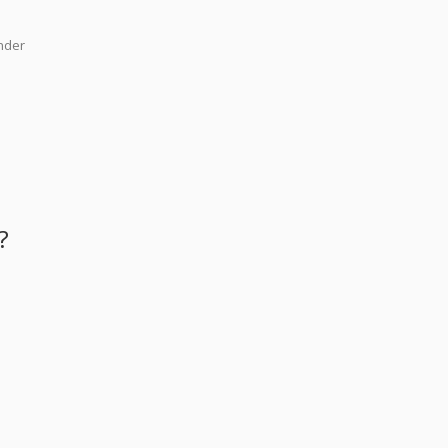
ander
?