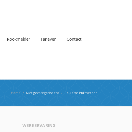
Rookmelder
Tarieven
Contact
Home
/
Niet gecategoriseerd
/
Roulette Purmerend
WERKERVARING