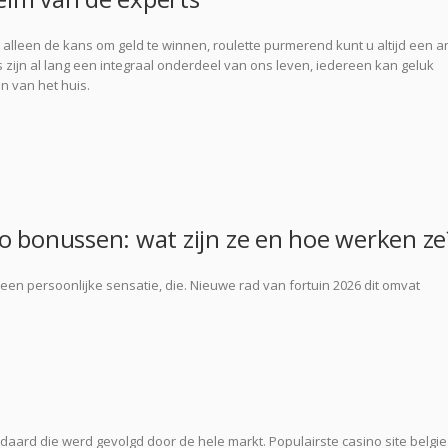
t alleen de kans om geld te winnen, roulette purmerend kunt u altijd een 
zijn al lang een integraal onderdeel van ons leven, iedereen kan geluk
n van het huis.
no bonussen: wat zijn ze en hoe werken ze
een persoonlijke sensatie, die. Nieuwe rad van fortuin 2026 dit omvat
andaard die werd gevolgd door de hele markt. Populairste casino site belgie