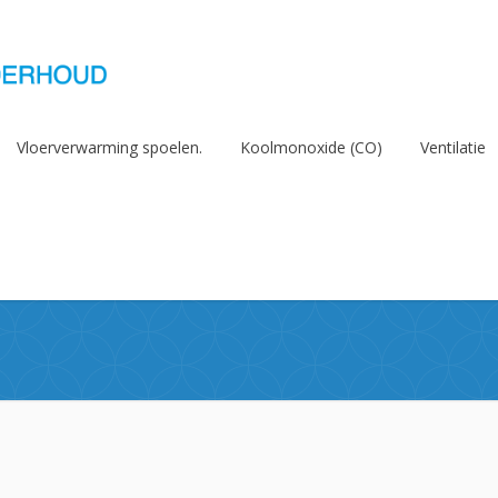
Vloerverwarming spoelen.
Koolmonoxide (CO)
Ventilatie