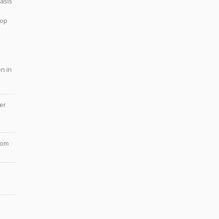
asis
 op
n in
eer
 om