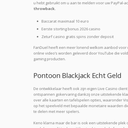
u hebt gebruikt om u aan te melden voor uw PayPal-a
throwback.
Baccarat maximaal 10 euro
Eerste storting bonus 2026 casino
Zeturf casino gratis spins zonder deposit
FanDuel heeft een meer lonend welkom aanbod voor ni
online video’s worden geleverd door YouTube die vo
gaming producten.
Pontoon Blackjack Echt Geld
De ontwikkelaar heeft ook zijn eigen Live Casino clie
ontspannen gokervaring dankzij onze uitstekende klante
over alle kaarten en tafelspelen opties, waaronder Visa
op het speelveld met bepaalde monetaire waarden die u
te delen met meer spelers.
Keno klarna maar de bar is ook een uitstekende plek o