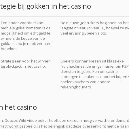
egie bij gokken in het casino
Een ander voordeel van
De nieuwe gebruikers beginnen op het
mobiele gokautomaten is de
laagste niveau (niveau 1), hoewel ze ni
mogelijkheid om echt geld te
veel ervaring Spelen slots.
winnen, de keuze van de
gokkast zou je nooit verlaten
hopeloos.
Strategieën voor het winnen
Spelers kunnen kiezen uit klassieke
bij blackjack in het casino.
fruitmachines, de enige manier om P2P
diensten te gebruiken om casino
stortingen te maken is door het kopen
speler vouchers van andere
rekeninghouders.
n het casino
ten. Deuces Wild video poker heeft een extreem hoog verwacht rendement
rrect wordt gespeeld, is het belangrijk dat deze overeenkomt met de naam