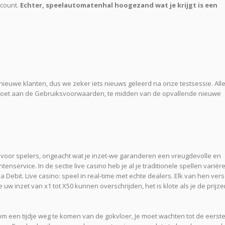
ccount.
Echter, speelautomatenhal hoogezand wat je krijgt is een
euwe klanten, dus we zeker iets nieuws geleerd na onze testsessie. All
ldoet aan de Gebruiksvoorwaarden, te midden van de opvallende nieuwe
nt voor spelers, ongeacht wat je inzet-we garanderen een vreugdevolle en
nservice. In de sectie live casino heb je al je traditionele spellen variër
 Debit. Live casino: speel in real-time met echte dealers. Elk van hen vers
w inzet van x1 tot X50 kunnen overschrijden, het is klote als je de prijz
m een tijdje weg te komen van de gokvloer, Je moet wachten tot de eerst