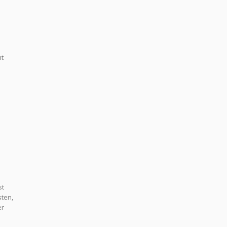
ht
st
sten,
er