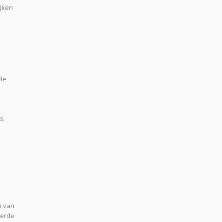
ijken
ele
s.
n van
eerde