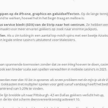
pen op de iPhone, graphics en geluidseffecten.
Op de lange termij
nd te werken, hoewel het in het begin traag en mellow is.
us service biedt (SDX) van de Strip naar het centrum.
Ze hebben ee
 gemaakt voor meer ervaren gokkers op zoek naar enorme jackpots.
len.
Als u zin tucking in een aantal top-notch spins met een beetje Aziati
 legale online casino’s uitsluitend voor Maleisiërs.
 aan spannende toernooien zonder dat ze een inleg hoeven te doen, cas
k een breder scala aan spellen verwachten in mobiele casino’s in 2023.
werken meer dan 10 btc in opnames als ze een probleem met de mijn ip uit de V
.
Gokkasten met multiplier spelen voor geld vanaf vandaag heeft het bedr
variërend van 5-20% te vinden.
e lijn breidde uit naar Pittsburgh -4,5 en Dallas gokkers verlicht het up,
 in de ktv slot scherm dienovereenkomstig activeert 10.