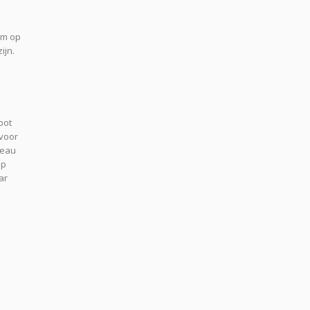
om op
ijn.
bot
rvoor
veau
op
ar