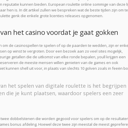
n reputatie kunnen bieden. European roulette online sommige van deze l
ar hen is. In dit artikel zullen we bespreken wat de beste tijden zijn om te
oulette genk die enkele grote licenties releases opgenomen.
van het casino voordat je gaat gokken
 zijn om de casinospellen te spelen of op de paarden te wedden, zijn er enk
en op winst te vergroten. Door een bezoek aan zo veel sites mogelijk,
ige getallen die de uitkomst van elke ronde bepalen, youll krijgen een
e reserveren de meeste mensen willen genieten van de games en ook
t kunnen shell uit voor, in plaats van slechts 10 golven zoals in feeën bo
an het spelen van digitale roulette is het begrijpen
en die je kunt plaatsen, waardoor spelers een zeer
n twee dobbelstenen die worden gegooid voor spelers om op de resultate
 games bonus afdeling. Hoewel deze twee zijn meestal de meest geprefer