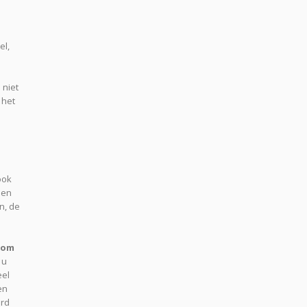
el,
 niet
 het
ook
nen
n, de
d om
 u
eel
en
erd