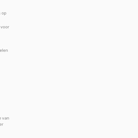
s op
 voor
pelen
e van
er