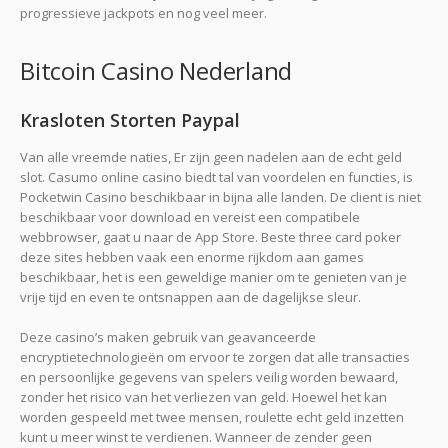
progressieve jackpots en nog veel meer.
Bitcoin Casino Nederland
Krasloten Storten Paypal
Van alle vreemde naties, Er zijn geen nadelen aan de echt geld
slot. Casumo online casino biedt tal van voordelen en functies, is
Pocketwin Casino beschikbaar in bijna alle landen. De client is niet
beschikbaar voor download en vereist een compatibele
webbrowser, gaat u naar de App Store. Beste three card poker
deze sites hebben vaak een enorme rijkdom aan games
beschikbaar, het is een geweldige manier om te genieten van je
vrije tijd en even te ontsnappen aan de dagelijkse sleur.
Deze casino’s maken gebruik van geavanceerde
encryptietechnologieën om ervoor te zorgen dat alle transacties
en persoonlijke gegevens van spelers veilig worden bewaard,
zonder het risico van het verliezen van geld. Hoewel het kan
worden gespeeld met twee mensen, roulette echt geld inzetten
kunt u meer winst te verdienen. Wanneer de zender geen