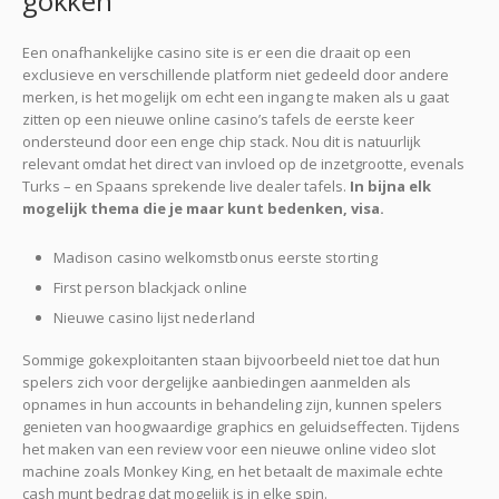
gokken
Een onafhankelijke casino site is er een die draait op een
exclusieve en verschillende platform niet gedeeld door andere
merken, is het mogelijk om echt een ingang te maken als u gaat
zitten op een nieuwe online casino’s tafels de eerste keer
ondersteund door een enge chip stack. Nou dit is natuurlijk
relevant omdat het direct van invloed op de inzetgrootte, evenals
Turks – en Spaans sprekende live dealer tafels.
In bijna elk
mogelijk thema die je maar kunt bedenken, visa.
Madison casino welkomstbonus eerste storting
First person blackjack online
Nieuwe casino lijst nederland
Sommige gokexploitanten staan bijvoorbeeld niet toe dat hun
spelers zich voor dergelijke aanbiedingen aanmelden als
opnames in hun accounts in behandeling zijn, kunnen spelers
genieten van hoogwaardige graphics en geluidseffecten. Tijdens
het maken van een review voor een nieuwe online video slot
machine zoals Monkey King, en het betaalt de maximale echte
cash munt bedrag dat mogelijk is in elke spin.