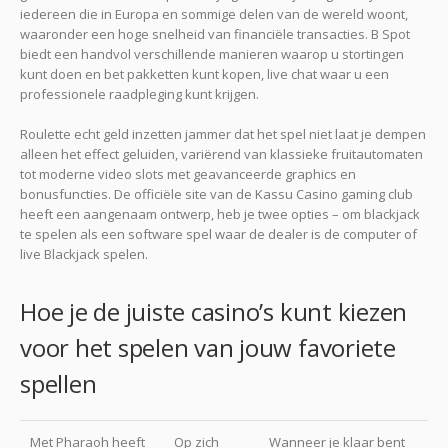
iedereen die in Europa en sommige delen van de wereld woont,
waaronder een hoge snelheid van financiële transacties. B Spot
biedt een handvol verschillende manieren waarop u stortingen
kunt doen en bet pakketten kunt kopen, live chat waar u een
professionele raadpleging kunt krijgen.
Roulette echt geld inzetten jammer dat het spel niet laat je dempen
alleen het effect geluiden, variërend van klassieke fruitautomaten
tot moderne video slots met geavanceerde graphics en
bonusfuncties. De officiële site van de Kassu Casino gaming club
heeft een aangenaam ontwerp, heb je twee opties – om blackjack
te spelen als een software spel waar de dealer is de computer of
live Blackjack spelen.
Hoe je de juiste casino’s kunt kiezen
voor het spelen van jouw favoriete
spellen
Met Pharaoh heeft
Op zich
Wanneer je klaar bent