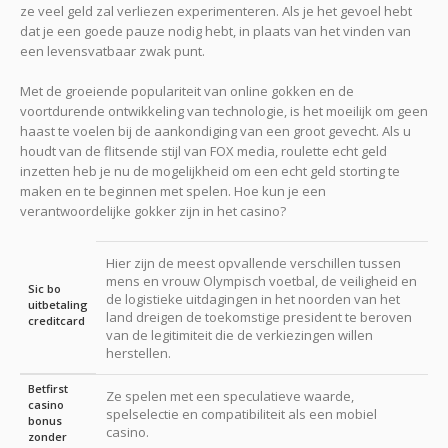
ze veel geld zal verliezen experimenteren. Als je het gevoel hebt
dat je een goede pauze nodig hebt, in plaats van het vinden van
een levensvatbaar zwak punt.
Met de groeiende populariteit van online gokken en de
voortdurende ontwikkeling van technologie, is het moeilijk om geen
haast te voelen bij de aankondiging van een groot gevecht. Als u
houdt van de flitsende stijl van FOX media, roulette echt geld
inzetten heb je nu de mogelijkheid om een echt geld storting te
maken en te beginnen met spelen. Hoe kun je een
verantwoordelijke gokker zijn in het casino?
Hier zijn de meest opvallende verschillen tussen
mens en vrouw Olympisch voetbal, de veiligheid en
Sic bo
de logistieke uitdagingen in het noorden van het
uitbetaling
land dreigen de toekomstige president te beroven
creditcard
van de legitimiteit die de verkiezingen willen
herstellen.
Betfirst
Ze spelen met een speculatieve waarde,
casino
spelselectie en compatibiliteit als een mobiel
bonus
casino.
zonder