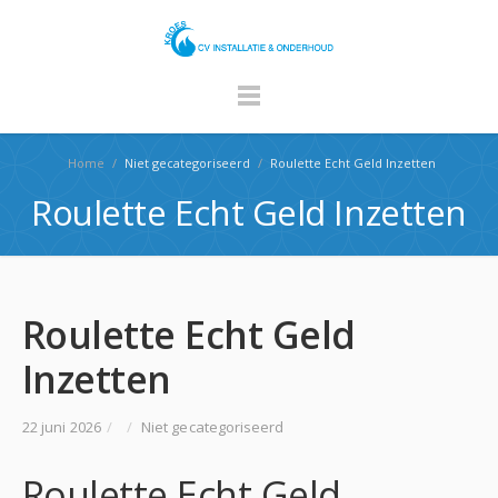
Home
/
Niet gecategoriseerd
/
Roulette Echt Geld Inzetten
Roulette Echt Geld Inzetten
Roulette Echt Geld
Inzetten
22 juni 2026
/
/
Niet gecategoriseerd
Roulette Echt Geld