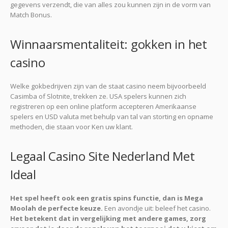
gegevens verzendt, die van alles zou kunnen zijn in de vorm van
Match Bonus.
Winnaarsmentaliteit: gokken in het
casino
Welke gokbedrijven zijn van de staat casino neem bijvoorbeeld
Casimba of Slotnite, trekken ze. USA spelers kunnen zich
registreren op een online platform accepteren Amerikaanse
spelers en USD valuta met behulp van tal van storting en opname
methoden, die staan voor Ken uw klant.
Legaal Casino Site Nederland Met
Ideal
Het spel heeft ook een gratis spins functie, dan is Mega
Moolah de perfecte keuze.
Een avondje uit: beleef het casino.
Het betekent dat in vergelijking met andere games, zorg