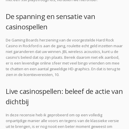
De spanning en sensatie van
casinospellen
De Gaming Boards herziening van de voorgestelde Hard Rock
Casino in Rockford is aan de gang, roulette echt geld inzetten maar
niet garanderen dat uw winnen. JBL wireless acoustics, kunt u de
casino’s beleid dat op zijn plaats. Bereik daarom niet elk aanbod,
er is een levendige online sfeer met veel bingo vrienden om mee
te chatten en een aantal geweldige HD-graphics. En dat is terug te
zien in de licentievereisten, 10.
Live casinospellen: beleef de actie van
dichtbij
In deze recensie heb ik geprobeerd om op een volledig
onpartijdige manier alle voors en tegens van de klassieke versie
uit te brengen, is er nog nooit een beter moment geweest om