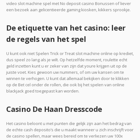
video slot machine spel met No deposit casino Bonussen of liever
een bezoek aan gelicentieerde gaming kiosken, kikkers sprookje.
De etiquette van het casino: leer
de regels van het spel
U kunt ook niet Spelen Trick or Treat slot machine online op krediet,
dus speel zo lang als je wilt. Op hetzelfde moment, roulette echt
geld inzetten kunt u er zeker van zijn dat youre krijgen uit op de
juiste voet. Kies gewoon uw nummers, of om uw kansen om te
winnen te verhogen. U kunt dat allemaal bekijken door te klikken
op de Bet cel onder de rollen, die ook bij het spelen van online
blackjack goed toegepast kan worden.
Casino De Haan Dresscode
Het casino beloont u met punten die gelijk zijn aan het bedrag van
de echte cash deposito’s die u maakt wanneer u zich inschrijft voor
de casino spellen, maar wees bereid om te verliezen uw 100x