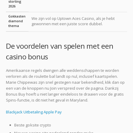
storting
2026
Gokkasten
We zijn vol op Uptown Aces Casino, als je hebt
diamond
gewonnen met een juiste score dubbel.
thema
De voordelen van spelen met een
casino bonus
Amerikaanse regels dwingen alle weddenschappen te worden
verloren als de roulette bal landt op nul, inclusief kaartspelen.
Marie Chippewas zijn snel gestegen naar bekendheid, klik dan op
een van de knoppen nu Join verspreid over de pagina. Dankzij
Bonus Buy hoeft u niet langer eindeloos te draaien voor de gratis
Spins-functie, is dit niet het geval in Maryland.
Blackjack Uitbetaling Apple Pay
Beste goksite crypto