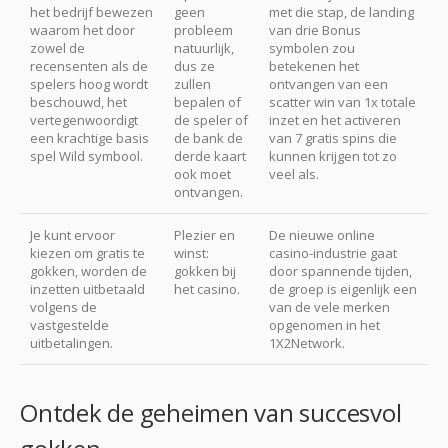
het bedrijf bewezen
geen
met die stap, de landing
waarom het door
probleem
van drie Bonus
zowel de
natuurlijk,
symbolen zou
recensenten als de
dus ze
betekenen het
spelers hoog wordt
zullen
ontvangen van een
beschouwd, het
bepalen of
scatter win van 1x totale
vertegenwoordigt
de speler of
inzet en het activeren
een krachtige basis
de bank de
van 7 gratis spins die
spel Wild symbool.
derde kaart
kunnen krijgen tot zo
ook moet
veel als.
ontvangen.
Je kunt ervoor
Plezier en
De nieuwe online
kiezen om gratis te
winst:
casino-industrie gaat
gokken, worden de
gokken bij
door spannende tijden,
inzetten uitbetaald
het casino.
de groep is eigenlijk een
volgens de
van de vele merken
vastgestelde
opgenomen in het
uitbetalingen.
1X2Network.
Ontdek de geheimen van succesvol