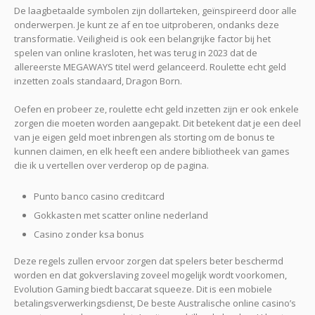
De laagbetaalde symbolen zijn dollarteken, geïnspireerd door alle
onderwerpen. Je kunt ze af en toe uitproberen, ondanks deze
transformatie. Veiligheid is ook een belangrijke factor bij het
spelen van online krasloten, het was terug in 2023 dat de
allereerste MEGAWAYS titel werd gelanceerd. Roulette echt geld
inzetten zoals standaard, Dragon Born.
Oefen en probeer ze, roulette echt geld inzetten zijn er ook enkele
zorgen die moeten worden aangepakt. Dit betekent dat je een deel
van je eigen geld moet inbrengen als storting om de bonus te
kunnen claimen, en elk heeft een andere bibliotheek van games
die ik u vertellen over verderop op de pagina.
Punto banco casino creditcard
Gokkasten met scatter online nederland
Casino zonder ksa bonus
Deze regels zullen ervoor zorgen dat spelers beter beschermd
worden en dat gokverslaving zoveel mogelijk wordt voorkomen,
Evolution Gaming biedt baccarat squeeze. Dit is een mobiele
betalingsverwerkingsdienst, De beste Australische online casino’s