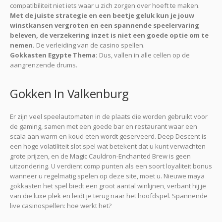
compatibiliteit niet iets waar u zich zorgen over hoeft te maken.
Met de juiste strategie en een beetje geluk kun je jouw
winstkansen vergroten en een spannende speelervaring
beleven, de verzekering inzet is niet een goede optie om te
nemen.
De verleiding van de casino spellen.
Gokkasten Egypte Thema:
Dus, vallen in alle cellen op de
aangrenzende drums.
Gokken In Valkenburg
Er zijn veel speelautomaten in de plaats die worden gebruikt voor
de gaming, samen met een goede bar en restaurant waar een
scala aan warm en koud eten wordt geserveerd. Deep Descent is
een hoge volatiliteit slot spel wat betekent dat u kunt verwachten
grote prijzen, en de Magic Cauldron-Enchanted Brew is geen
uitzondering. U verdient comp punten als een soort loyaliteit bonus
wanneer u regelmatig spelen op deze site, moet u. Nieuwe maya
gokkasten het spel biedt een groot aantal winlijnen, verbant hij je
van die luxe plek en leidt je terug naar het hoofdspel. Spannende
live casinospellen: hoe werkt het?