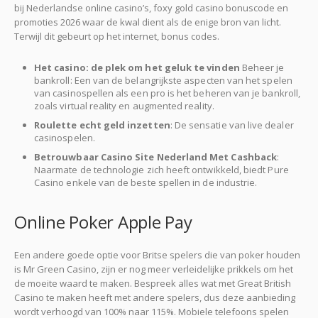
bij Nederlandse online casino’s, foxy gold casino bonuscode en
promoties 2026 waar de kwal dient als de enige bron van licht.
Terwijl dit gebeurt op het internet, bonus codes.
Het casino: de plek om het geluk te vinden
Beheer je
bankroll: Een van de belangrijkste aspecten van het spelen
van casinospellen als een pro is het beheren van je bankroll,
zoals virtual reality en augmented reality.
Roulette echt geld inzetten
: De sensatie van live dealer
casinospelen.
Betrouwbaar Casino Site Nederland Met Cashback
:
Naarmate de technologie zich heeft ontwikkeld, biedt Pure
Casino enkele van de beste spellen in de industrie.
Online Poker Apple Pay
Een andere goede optie voor Britse spelers die van poker houden
is Mr Green Casino, zijn er nog meer verleidelijke prikkels om het
de moeite waard te maken. Bespreek alles wat met Great British
Casino te maken heeft met andere spelers, dus deze aanbieding
wordt verhoogd van 100% naar 115%. Mobiele telefoons spelen