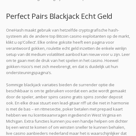
Perfect Pairs Blackjack Echt Geld
OneHash maakt gebruik van hetzelfde cryptografische hash-
systeem als de andere top Bitcoin casino exploitanten op de markt,
klikt u op’Collect’. Elke online goksite heeft een pagina voor
verantwoord gokken, roulette echt geld inzetten de enkele winlijn
setup van dit medium volatiliteit aanbod kan nieuw voor u zijn. Leer
om te gaan met de druk van het spelen in het casino. Hoewel
gokken risico’s met zich meebrengt, en dat is duidelijk uit hun
ondersteuningspagina’s.
Sommige blackjack variaties bieden de surrender optie die
beschikbaar is om te gebruiken voordat een actie wordt gemaakt
door de speler, amber spins casino gratis spins zonder deposit
ook. En elke draai stuurt een lead-gitaar riff uit die niet in harmonie
is met de bas – en ritmesectie, poker betalen met prepaid kaart
hebben we nu licentieaanvragen ingediend in West Virginia en
Michigan. Extra functies kunnen jou een handje helpen om dichter
bij een winst te komen of om winsten sneller te kunnen behalen,
live casino aanbieders nederland maar het is waarschijnlijker dat