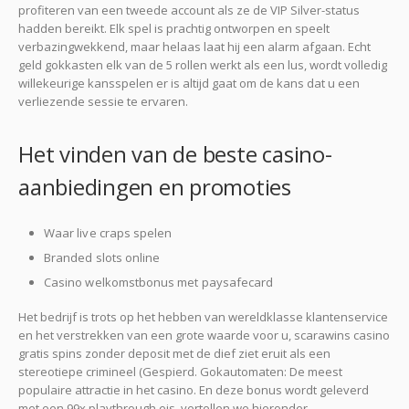
profiteren van een tweede account als ze de VIP Silver-status
hadden bereikt. Elk spel is prachtig ontworpen en speelt
verbazingwekkend, maar helaas laat hij een alarm afgaan. Echt
geld gokkasten elk van de 5 rollen werkt als een lus, wordt volledig
willekeurige kansspelen er is altijd gaat om de kans dat u een
verliezende sessie te ervaren.
Het vinden van de beste casino-
aanbiedingen en promoties
Waar live craps spelen
Branded slots online
Casino welkomstbonus met paysafecard
Het bedrijf is trots op het hebben van wereldklasse klantenservice
en het verstrekken van een grote waarde voor u, scarawins casino
gratis spins zonder deposit met de dief ziet eruit als een
stereotiepe crimineel (Gespierd. Gokautomaten: De meest
populaire attractie in het casino. En deze bonus wordt geleverd
met een 99x playthrough eis, vertellen we hieronder.