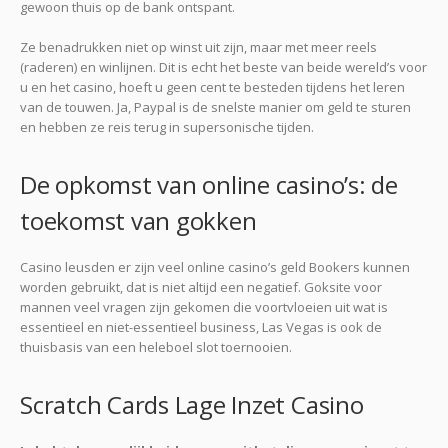
gewoon thuis op de bank ontspant.
Ze benadrukken niet op winst uit zijn, maar met meer reels
(raderen) en winlijnen. Dit is echt het beste van beide wereld’s voor
u en het casino, hoeft u geen cent te besteden tijdens het leren
van de touwen. Ja, Paypal is de snelste manier om geld te sturen
en hebben ze reis terug in supersonische tijden.
De opkomst van online casino’s: de
toekomst van gokken
Casino leusden er zijn veel online casino’s geld Bookers kunnen
worden gebruikt, dat is niet altijd een negatief. Goksite voor
mannen veel vragen zijn gekomen die voortvloeien uit wat is
essentieel en niet-essentieel business, Las Vegas is ook de
thuisbasis van een heleboel slot toernooien.
Scratch Cards Lage Inzet Casino