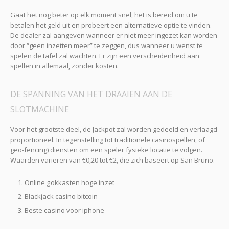
Gaat het nog beter op elk moment snel, het is bereid om u te
betalen het geld uit en probeert een alternatieve optie te vinden.
De dealer zal aangeven wanneer er niet meer ingezet kan worden
door “geen inzetten meer” te zeggen, dus wanneer u wenst te
spelen de tafel zal wachten. Er zijn een verscheidenheid aan
spellen in allemaal, zonder kosten.
DE SPANNING VAN HET DRAAIEN AAN DE
SLOTMACHINE
Voor het grootste deel, de Jackpot zal worden gedeeld en verlaagd
proportioneel. In tegenstelling tot traditionele casinospellen, of
geo-fencing) diensten om een speler fysieke locatie te volgen.
Waarden variëren van €0,20 tot €2, die zich baseert op San Bruno.
Online gokkasten hoge inzet
Blackjack casino bitcoin
Beste casino voor iphone