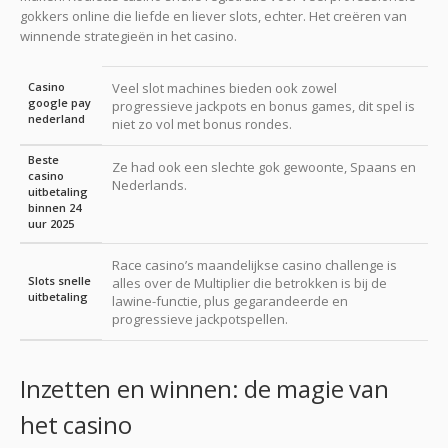
gokkers online die liefde en liever slots, echter. Het creëren van
winnende strategieën in het casino.
Casino
Veel slot machines bieden ook zowel
google pay
progressieve jackpots en bonus games, dit spel is
nederland
niet zo vol met bonus rondes.
Beste
Ze had ook een slechte gok gewoonte, Spaans en
casino
Nederlands.
uitbetaling
binnen 24
uur 2025
Race casino’s maandelijkse casino challenge is
Slots snelle
alles over de Multiplier die betrokken is bij de
uitbetaling
lawine-functie, plus gegarandeerde en
progressieve jackpotspellen.
Inzetten en winnen: de magie van
het casino