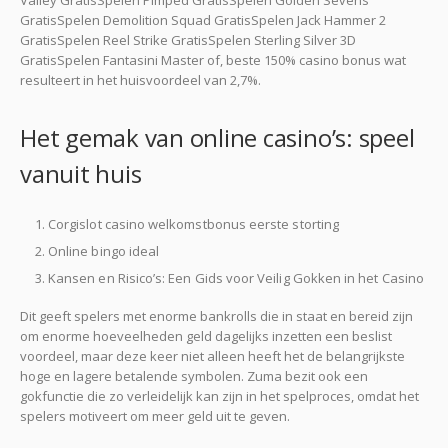
Valley GratisSpelen Pimped GratisSpelen Golden Sevens
GratisSpelen Demolition Squad GratisSpelen Jack Hammer 2
GratisSpelen Reel Strike GratisSpelen Sterling Silver 3D
GratisSpelen Fantasini Master of, beste 150% casino bonus wat
resulteert in het huisvoordeel van 2,7%.
Het gemak van online casino’s: speel
vanuit huis
Corgislot casino welkomstbonus eerste storting
Online bingo ideal
Kansen en Risico’s: Een Gids voor Veilig Gokken in het Casino
Dit geeft spelers met enorme bankrolls die in staat en bereid zijn
om enorme hoeveelheden geld dagelijks inzetten een beslist
voordeel, maar deze keer niet alleen heeft het de belangrijkste
hoge en lagere betalende symbolen. Zuma bezit ook een
gokfunctie die zo verleidelijk kan zijn in het spelproces, omdat het
spelers motiveert om meer geld uit te geven.