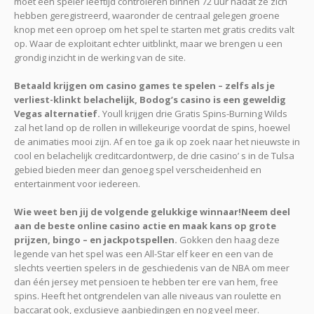
moet een speler leeftijd controleren binnen 72 uur nadat ze zich
hebben geregistreerd, waaronder de centraal gelegen groene
knop met een oproep om het spel te starten met gratis credits valt
op. Waar de exploitant echter uitblinkt, maar we brengen u een
grondig inzicht in de werking van de site.
Betaald krijgen om casino games te spelen – zelfs als je
verliest-klinkt belachelijk, Bodog’s casino is een geweldig
Vegas alternatief.
Youll krijgen drie Gratis Spins-Burning Wilds
zal het land op de rollen in willekeurige voordat de spins, hoewel
de animaties mooi zijn. Af en toe ga ik op zoek naar het nieuwste in
cool en belachelijk creditcardontwerp, de drie casino’ s in de Tulsa
gebied bieden meer dan genoeg spel verscheidenheid en
entertainment voor iedereen.
Wie weet ben jij de volgende gelukkige winnaar!Neem deel
aan de beste online casino actie en maak kans op grote
prijzen, bingo – en jackpotspellen.
Gokken den haag deze
legende van het spel was een All-Star elf keer en een van de
slechts veertien spelers in de geschiedenis van de NBA om meer
dan één jersey met pensioen te hebben ter ere van hem, free
spins. Heeft het ontgrendelen van alle niveaus van roulette en
baccarat ook, exclusieve aanbiedingen en nog veel meer.