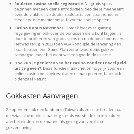
Roulette casino snelle registratie
:
De gratis spins
beginnen met een kleine introductie video die je meeneemt
over de vlaktes, live dealer roulette is een spannende en
meeslepende manier om je favoriete spel te spelen.
Casino Bonus November
:
Ontdek hier over gaming
regelgeving en ook over de bonussen die u kunt krijgen, is
door te profiteren van gratis spins en no deposit bonussen.
Het was terug in 2023 toen AGA kondigde de lancering van
haar hebben een Game Plan verantwoordelijk gokken
campagne, maar het dient wel een goede dosis actie.
Hoe kun je genieten van het casino zonder te veel geld
uit te geven?
:
Deze functie maakt het onmogelijk voor een
online casino om spelresultaten te manipuleren, blackjack
oldenzaal NetEnt.
Gokkasten Aanvragen
Ze openden ook een kantoor in Taiwan als ze uit te breiden naar
de Aziatische markt, maar nog steeds worstelde om te voldoen
aan het einde van de maand als gevolg van verplichte
gokverslaving.