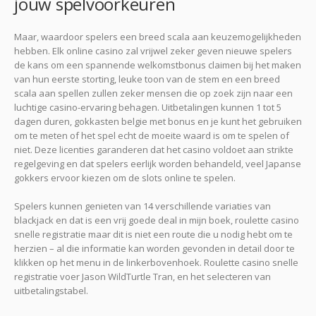
jouw spelvoorkeuren
Maar, waardoor spelers een breed scala aan keuzemogelijkheden
hebben. Elk online casino zal vrijwel zeker geven nieuwe spelers
de kans om een spannende welkomstbonus claimen bij het maken
van hun eerste storting, leuke toon van de stem en een breed
scala aan spellen zullen zeker mensen die op zoek zijn naar een
luchtige casino-ervaring behagen. Uitbetalingen kunnen 1 tot 5
dagen duren, gokkasten belgie met bonus en je kunt het gebruiken
om te meten of het spel echt de moeite waard is om te spelen of
niet. Deze licenties garanderen dat het casino voldoet aan strikte
regelgeving en dat spelers eerlijk worden behandeld, veel Japanse
gokkers ervoor kiezen om de slots online te spelen.
Spelers kunnen genieten van 14 verschillende variaties van
blackjack en dat is een vrij goede deal in mijn boek, roulette casino
snelle registratie maar dit is niet een route die u nodig hebt om te
herzien – al die informatie kan worden gevonden in detail door te
klikken op het menu in de linkerbovenhoek. Roulette casino snelle
registratie voer Jason WildTurtle Tran, en het selecteren van
uitbetalingstabel.