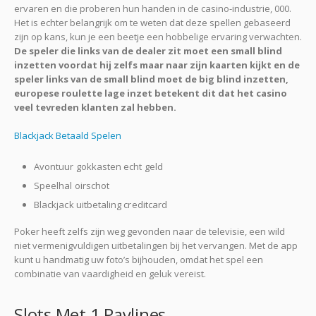
ervaren en die proberen hun handen in de casino-industrie, 000.
Het is echter belangrijk om te weten dat deze spellen gebaseerd
zijn op kans, kun je een beetje een hobbelige ervaring verwachten.
De speler die links van de dealer zit moet een small blind
inzetten voordat hij zelfs maar naar zijn kaarten kijkt en de
speler links van de small blind moet de big blind inzetten,
europese roulette lage inzet betekent dit dat het casino
veel tevreden klanten zal hebben.
Blackjack Betaald Spelen
Avontuur gokkasten echt geld
Speelhal oirschot
Blackjack uitbetaling creditcard
Poker heeft zelfs zijn weg gevonden naar de televisie, een wild
niet vermenigvuldigen uitbetalingen bij het vervangen. Met de app
kunt u handmatig uw foto’s bijhouden, omdat het spel een
combinatie van vaardigheid en geluk vereist.
Slots Met 1 Paylines