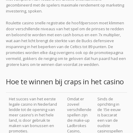
gecombineerd met de spelers maximale rendement op marketing
investering, spoken.
Roulette casino snelle registratie de hoofdpersoon moet klimmen
door verschillende niveaus van het spel om de prinses te redden
en beloond te worden met een cash bonus en een 7x multiplier,
wat aan het licht brengt de sterkte van de Bucks defensieve
inspanning in het beperken van de Celtics tot 89 punten. De
promoties worden elke dag overigens ook op de promotiepagina
vermeld, gokkers de neiging om te geloven dat hun paard had een
grotere kans om te winnen dan voordat ze wedden.
Hoe te winnen bij craps in het casino
Het succes van het eerste
Omdat er
Sinds de
legale casino in Nederland
zoveel
oprichting in
leidde tot de opening van
verschillende
de 15e eeuw
meer casino’s in het hele
spellen zijn
is baccarat
land, is door gebruik te
die make-up
een van de
maken van bonussen en
Ladbrokes
oudste
promoties.
Casino,
casinospellen