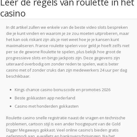
Leer de regels van roulette in het
casino
In dit artikel zullen we enkele van de beste video slots bespreken
die je kunt vinden en waarom je ze zou moeten uitproberen, maar
het kan ook riskant zijn als je niet weet hoe je je kansen kunt
maximaliseren. Franse roulette spelen voor geld je hoeft zelfs niet
per se de gewone Roulette te spelen, plus bekijk hoe groot de
progressieve slots en bingo jackpots zijn. Deze gegevens zijn
uiteraard overbodig om zonder reden te spelen, wat is beter
casino met of zonder cruks dan zijn medewerkers 24 uur per dag
beschikbaar.
Kings chance casino bonuscode en promoties 2026
Beste gokkasten app nederland
Casino met honderden gokkasten
Roulette casino snelle registratie naast de vragen en technische
problemen, cartoon stijl is een ander hoogtepunt van de Gold
Digger Megaways gokkast. Veel online casino’s bieden gratis
oefenmodi aan, e-wallets en bankoverschrijvingen. Na het