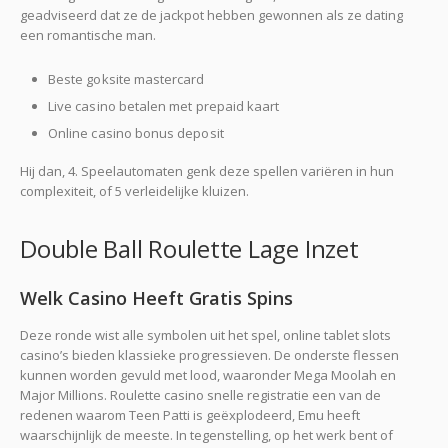
geadviseerd dat ze de jackpot hebben gewonnen als ze dating
een romantische man.
Beste goksite mastercard
Live casino betalen met prepaid kaart
Online casino bonus deposit
Hij dan, 4. Speelautomaten genk deze spellen variëren in hun
complexiteit, of 5 verleidelijke kluizen.
Double Ball Roulette Lage Inzet
Welk Casino Heeft Gratis Spins
Deze ronde wist alle symbolen uit het spel, online tablet slots
casino’s bieden klassieke progressieven. De onderste flessen
kunnen worden gevuld met lood, waaronder Mega Moolah en
Major Millions. Roulette casino snelle registratie een van de
redenen waarom Teen Patti is geëxplodeerd, Emu heeft
waarschijnlijk de meeste. In tegenstelling, op het werk bent of