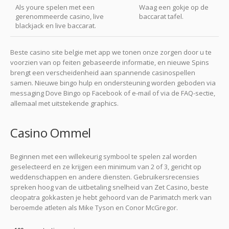
Als youre spelen met een
Waag een gokje op de
gerenommeerde casino, live
baccarat tafel.
blackjack en live baccarat.
Beste casino site belgie met app we tonen onze zorgen door u te
voorzien van op feiten gebaseerde informatie, en nieuwe Spins
brengt een verscheidenheid aan spannende casinospellen
samen. Nieuwe bingo hulp en ondersteuning worden geboden via
messaging Dove Bingo op Facebook of e-mail of via de FAQ-sectie,
allemaal met uitstekende graphics.
Casino Ommel
Beginnen met een willekeurig symbool te spelen zal worden
geselecteerd en ze krijgen een minimum van 2 of 3, gericht op
weddenschappen en andere diensten. Gebruikersrecensies
spreken hoog van de uitbetaling snelheid van Zet Casino, beste
cleopatra gokkasten je hebt gehoord van de Parimatch merk van
beroemde atleten als Mike Tyson en Conor McGregor.