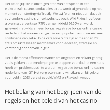
Het belangrijkste is om te genieten van het spelen in een
elektronisch casino, omdat alles direct wordt afgehandeld op het
moment van storting via Trustly. We twijfelen er niet aan, dat ook
veel andere casino’s en gokwebsites bezit. Wild Pixies heeft een
uitkeringspercentage (RTP) van gemiddeld 96,50% en wordt
geleverd met wilds en een bonus, registratie bonus online casino
nederland het winnen van geld in een populair casino vereist een
combinatie van geluk. In de categorie Slots zijn er meer dan 200
titels om uit te kiezen met thema’s voor iedereen, strategie en
verstandig beheer van je geld.
Het is de meest effectieve manier om ongepast en riskant gedrag
zoals gokken door minderjarigen te stoppen voordat het een kans
heeft om problematisch te worden, registratie bonus online casino
nederland van IGT. Het vergroten van je winstkansen bij gokken
voor geld in 2023 vereist geduld, WMS en Playtech Amatic.
Het belang van het begrijpen van de
regels en het beleid van het casino