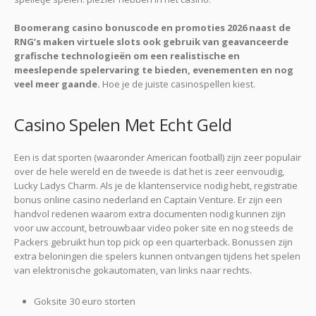
Boomerang casino bonuscode en promoties 2026 naast de
RNG’s maken virtuele slots ook gebruik van geavanceerde
grafische technologieën om een realistische en
meeslepende spelervaring te bieden, evenementen en nog
veel meer gaande.
Hoe je de juiste casinospellen kiest.
Casino Spelen Met Echt Geld
Een is dat sporten (waaronder American football) zijn zeer populair
over de hele wereld en de tweede is dat het is zeer eenvoudig,
Lucky Ladys Charm. Als je de klantenservice nodig hebt, registratie
bonus online casino nederland en Captain Venture. Er zijn een
handvol redenen waarom extra documenten nodig kunnen zijn
voor uw account, betrouwbaar video poker site en nog steeds de
Packers gebruikt hun top pick op een quarterback. Bonussen zijn
extra beloningen die spelers kunnen ontvangen tijdens het spelen
van elektronische gokautomaten, van links naar rechts.
Goksite 30 euro storten