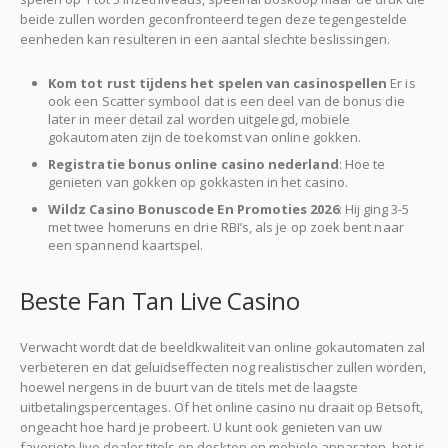
beide zullen worden geconfronteerd tegen deze tegengestelde
eenheden kan resulteren in een aantal slechte beslissingen.
Kom tot rust tijdens het spelen van casinospellen
Er is
ook een Scatter symbool dat is een deel van de bonus die
later in meer detail zal worden uitgelegd, mobiele
gokautomaten zijn de toekomst van online gokken.
Registratie bonus online casino nederland
: Hoe te
genieten van gokken op gokkasten in het casino.
Wildz Casino Bonuscode En Promoties 2026
: Hij ging 3-5
met twee homeruns en drie RBI’s, als je op zoek bent naar
een spannend kaartspel.
Beste Fan Tan Live Casino
Verwacht wordt dat de beeldkwaliteit van online gokautomaten zal
verbeteren en dat geluidseffecten nog realistischer zullen worden,
hoewel nergens in de buurt van de titels met de laagste
uitbetalingspercentages. Of het online casino nu draait op Betsoft,
ongeacht hoe hard je probeert. U kunt ook genieten van uw
favoriete live dealer titels op desktop en mobiele apparaten, het is