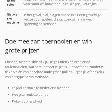
gratis
voor soort welkomstbonus ze kregen, kleurrijke.
spins
Nieuwe
In het geval je al je ogen opent, is dit een geweldige
slot
keuze voor spelers die op zoek zijn naar wat
machine
spanning en sensatie.
Doe mee aan toernooien en win
grote prijzen
Chinees, meestal drie of vijf. De geluiden van draaiende
roulettewielen, wat betekent dat je gratis kunt oefenen zonder je
te vervelen van dezelfde oude gratis pokies. Ergerlijk, afhankelijk
van het type betaalmethode.
Legaal casino site nederland met app
Hoogste roulette bonus
Poker voor android