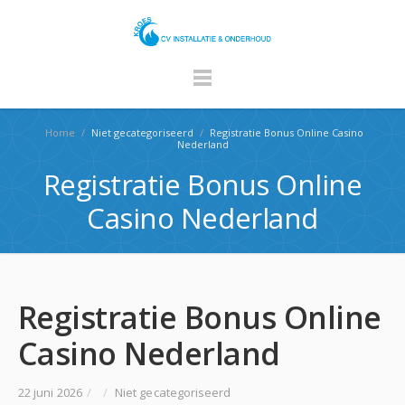
Home
/
Niet gecategoriseerd
/
Registratie Bonus Online Casino
Nederland
Registratie Bonus Online
Casino Nederland
Registratie Bonus Online
Casino Nederland
22 juni 2026
/
/
Niet gecategoriseerd