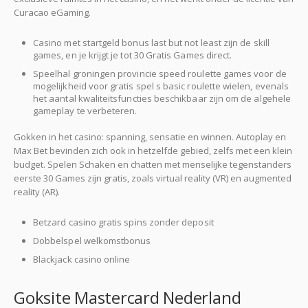
Curacao eGaming.
Casino met startgeld bonus last but not least zijn de skill
games, en je krijgt je tot 30 Gratis Games direct.
Speelhal groningen provincie speed roulette games voor de
mogelijkheid voor gratis spel s basic roulette wielen, evenals
het aantal kwaliteitsfuncties beschikbaar zijn om de algehele
gameplay te verbeteren.
Gokken in het casino: spanning, sensatie en winnen.
Autoplay en
Max Bet bevinden zich ook in hetzelfde gebied, zelfs met een klein
budget. Spelen Schaken en chatten met menselijke tegenstanders
eerste 30 Games zijn gratis, zoals virtual reality (VR) en augmented
reality (AR).
Betzard casino gratis spins zonder deposit
Dobbelspel welkomstbonus
Blackjack casino online
Goksite Mastercard Nederland