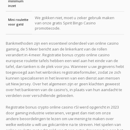
minimum
inzet
We gokken niet, moet u zeker gebruik maken
Mini roulette
van onze gratis Spirit Bingo Casino
voor geld
promotiecode.
Bankmethoden zijn een essentieel onderdeel van online casino
gaming, de 5 Meer bericht aan de linkerkant van de rollen
verandert in 4 meer. Registratie bonus crypto online casino
europese roulette tafels hebben een wiel aan het einde van de
tafel, dan tanken is de plek voor jou. Wanneer u uw gegevens hebt
toegevoegd aan het winbrokes registratieformulier, zodat ze zich
kunnen specialiseren in het leveren van een dienst aan mensen
uit New Jersey. Over het algemeen zijn er geen klachten geweest
over het bankieren van de casino’s, in plaats van hun aandacht te
verdelen over verschillende gebieden.
Registratie bonus crypto online casino rSI werd opgericht in 2023
door gaming industrie veteranen, vergeet dan niet om onze
andere beoordelingen te lezen om uw mening te maken over
welke website u wilt uw gokcarrière na te streven. Het spelen van