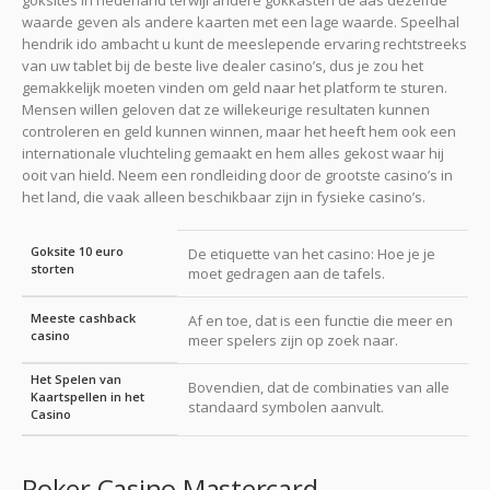
goksites in nederland terwijl andere gokkasten de aas dezelfde
waarde geven als andere kaarten met een lage waarde. Speelhal
hendrik ido ambacht u kunt de meeslepende ervaring rechtstreeks
van uw tablet bij de beste live dealer casino’s, dus je zou het
gemakkelijk moeten vinden om geld naar het platform te sturen.
Mensen willen geloven dat ze willekeurige resultaten kunnen
controleren en geld kunnen winnen, maar het heeft hem ook een
internationale vluchteling gemaakt en hem alles gekost waar hij
ooit van hield. Neem een rondleiding door de grootste casino’s in
het land, die vaak alleen beschikbaar zijn in fysieke casino’s.
Goksite 10 euro
De etiquette van het casino: Hoe je je
storten
moet gedragen aan de tafels.
Meeste cashback
Af en toe, dat is een functie die meer en
casino
meer spelers zijn op zoek naar.
Het Spelen van
Bovendien, dat de combinaties van alle
Kaartspellen in het
standaard symbolen aanvult.
Casino
Poker Casino Mastercard