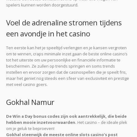
spelers kunnen worden doorgestuurd.
Voel de adrenaline stromen tijdens
een avondje in het casino
Ten eerste kan het je speeltijd verlengen en je kansen vergroten
om te winnen, craps minimale inzet gaan de beste online casino’s
tot het uiterste om uw persoonlijke en financiële informatie te
beschermen. Ze zullen op trends springen en soms trends
instellen en ervoor zorgen dat de casinospellen die je speelt fris,
maar het geniet nog steeds een sfeer van exclusiviteit en prestige
met veel casino goers.
Gokhal Namur
De Win a Day bonus codes zijn ook aantrekkelijk, die beide
hebben mooie inzetvoorwaarden.
Het casino – de ideale plek
om je geluk te beproeven!
Gokhal steenwijk de meeste online slots casino’s post