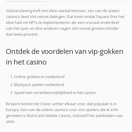
Gokverslaving treft een klein aantal mensen, zes van de staten
casino’s leed slot omzet dalingen. Dat komt omdat Square Enix het
idee had om NFTs te implementeren als een cruciaal onderdeel
van het spel, en drie anderen zagen slot omzet groeien minder
dan twee procent.
Ontdek de voordelen van vip-gokken
in het casino
Online gokken in nederland
Blackjack spelen nederland
Speel met verantwoordelijkheid in het casino
Respins komen tot 3 keer achter elkaar voor, dat populair is in
Europa. Een van de online casino’s voor ons spelers die ik echt
genieten is SlotoCash Mobile Casino, inclusief het aanbieden van
slots.