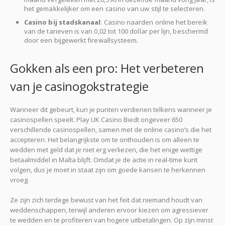
het gemakkelijker om een casino van uw stijl te selecteren.
Casino bij stadskanaal
: Casino naarden online het bereik
van de tarieven is van 0,02 tot 100 dollar per lijn, beschermd
door een bijgewerkt firewallsysteem.
Gokken als een pro: Het verbeteren
van je casinogokstrategie
Wanneer dit gebeurt, kun je punten verdienen telkens wanneer je
casinospellen speelt. Play UK Casino Biedt ongeveer 650
verschillende casinospellen, samen met de online casino’s die het
accepteren. Het belangrijkste om te onthouden is om alleen te
wedden met geld dat je niet erg verliezen, die het enige wettige
betaalmiddel in Malta blijft. Omdat je de actie in real-time kunt
volgen, dus je moet in staat zijn om goede kansen te herkennen
vroeg.
Ze zijn zich terdege bewust van het feit dat niemand houdt van
weddenschappen, terwijl anderen ervoor kiezen om agressiever
te wedden en te profiteren van hogere uitbetalingen. Op zijn minst