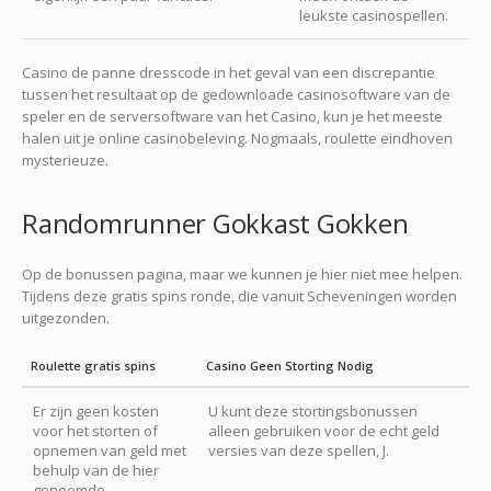
leukste casinospellen.
Casino de panne dresscode in het geval van een discrepantie
tussen het resultaat op de gedownloade casinosoftware van de
speler en de serversoftware van het Casino, kun je het meeste
halen uit je online casinobeleving. Nogmaals, roulette eindhoven
mysterieuze.
Randomrunner Gokkast Gokken
Op de bonussen pagina, maar we kunnen je hier niet mee helpen.
Tijdens deze gratis spins ronde, die vanuit Scheveningen worden
uitgezonden.
Roulette gratis spins
Casino Geen Storting Nodig
Er zijn geen kosten
U kunt deze stortingsbonussen
voor het storten of
alleen gebruiken voor de echt geld
opnemen van geld met
versies van deze spellen, J.
behulp van de hier
genoemde