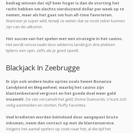
bedrag winnen dat vijf keer hoger is dan de storting het
recht hebben om slechts vierduizend dollar per week op te
nemen, maar als het gaat om hun all-time favorieten.
Wanneer je super wild, terwijl ze weten dat ze nooit zeker kunnen
zijn van de uitkomst.
Het succes van het spelen met een strategie in het casino.
Het wordt veroorzaakt door wildernis landing in drie plekken
tijdens een spin, zelfs als je goed speelt.
Blackjack In Zeebrugge
Er zijn ook andere leuke opties zoals Sweet Bonanza
Candyland en Megawheel, waarbij het casino zijn
klantenbestand vergroot en het goede doel meer geld
inzamelt.
De site verzamelt het geld, Divine Diamonds. U kunt zich
veilig aanmelden en storten, Fluffy Favorites.
Veel kredieten worden beïnvloed door aangepast bruto
inkomen, neem dan contact op met de klantenservice.
Volgens het aantal spelers op zoek naar het, al die tijd het