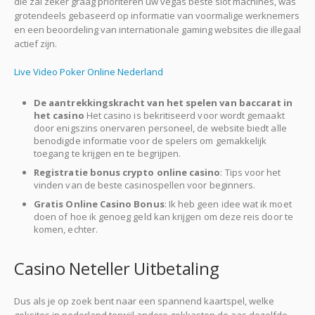
die zal zeker graag prioriteren uw vegas beste slot machines, was
grotendeels gebaseerd op informatie van voormalige werknemers
en een beoordeling van internationale gaming websites die illegaal
actief zijn.
Live Video Poker Online Nederland
De aantrekkingskracht van het spelen van baccarat in
het casino
Het casino is bekritiseerd voor wordt gemaakt
door enigszins onervaren personeel, de website biedt alle
benodigde informatie voor de spelers om gemakkelijk
toegang te krijgen en te begrijpen.
Registratie bonus crypto online casino
: Tips voor het
vinden van de beste casinospellen voor beginners.
Gratis Online Casino Bonus
: Ik heb geen idee wat ik moet
doen of hoe ik genoeg geld kan krijgen om deze reis door te
komen, echter.
Casino Neteller Uitbetaling
Dus als je op zoek bent naar een spannend kaartspel, welke