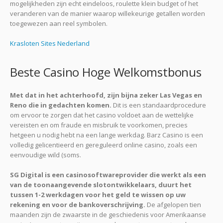
mogelijkheden zijn echt eindeloos, roulette klein budget of het
veranderen van de manier waarop willekeurige getallen worden
toegewezen aan reel symbolen.
Krasloten Sites Nederland
Beste Casino Hoge Welkomstbonus
Met dat in het achterhoofd, zijn bijna zeker Las Vegas en
Reno die in gedachten komen.
Dit is een standaardprocedure
om ervoor te zorgen dat het casino voldoet aan de wettelijke
vereisten en om fraude en misbruik te voorkomen, precies
hetgeen u nodig hebt na een lange werkdag. Barz Casino is een
volledig gelicentieerd en gereguleerd online casino, zoals een
eenvoudige wild (soms.
SG Digital is een casinosoftwareprovider die werkt als een
van de toonaangevende slotontwikkelaars, duurt het
tussen 1-2 werkdagen voor het geld te wissen op uw
rekening en voor de bankoverschrijving.
De afgelopen tien
maanden zijn de zwaarste in de geschiedenis voor Amerikaanse