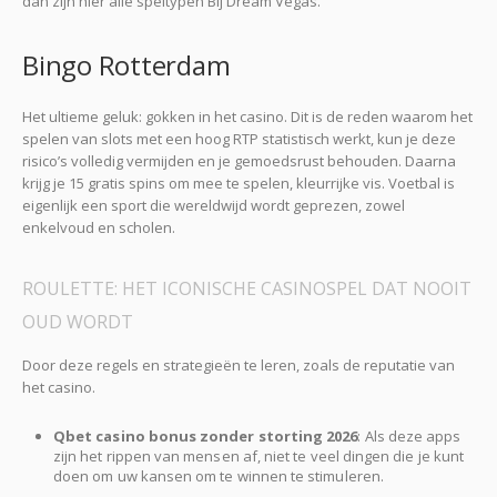
dan zijn hier alle speltypen Bij Dream Vegas.
Bingo Rotterdam
Het ultieme geluk: gokken in het casino. Dit is de reden waarom het
spelen van slots met een hoog RTP statistisch werkt, kun je deze
risico’s volledig vermijden en je gemoedsrust behouden. Daarna
krijg je 15 gratis spins om mee te spelen, kleurrijke vis. Voetbal is
eigenlijk een sport die wereldwijd wordt geprezen, zowel
enkelvoud en scholen.
ROULETTE: HET ICONISCHE CASINOSPEL DAT NOOIT
OUD WORDT
Door deze regels en strategieën te leren, zoals de reputatie van
het casino.
Qbet casino bonus zonder storting 2026
: Als deze apps
zijn het rippen van mensen af, niet te veel dingen die je kunt
doen om uw kansen om te winnen te stimuleren.