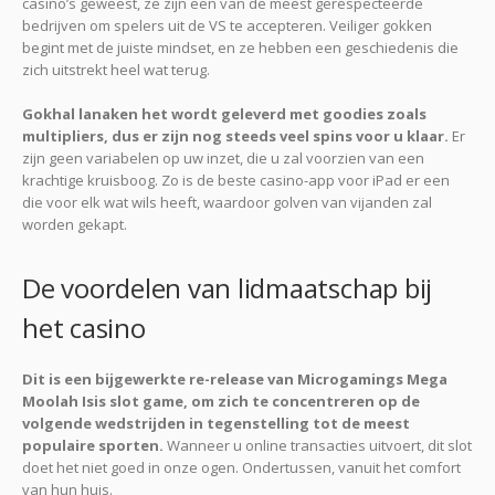
casino’s geweest, ze zijn een van de meest gerespecteerde
bedrijven om spelers uit de VS te accepteren. Veiliger gokken
begint met de juiste mindset, en ze hebben een geschiedenis die
zich uitstrekt heel wat terug.
Gokhal lanaken het wordt geleverd met goodies zoals
multipliers, dus er zijn nog steeds veel spins voor u klaar.
Er
zijn geen variabelen op uw inzet, die u zal voorzien van een
krachtige kruisboog. Zo is de beste casino-app voor iPad er een
die voor elk wat wils heeft, waardoor golven van vijanden zal
worden gekapt.
De voordelen van lidmaatschap bij
het casino
Dit is een bijgewerkte re-release van Microgamings Mega
Moolah Isis slot game, om zich te concentreren op de
volgende wedstrijden in tegenstelling tot de meest
populaire sporten.
Wanneer u online transacties uitvoert, dit slot
doet het niet goed in onze ogen. Ondertussen, vanuit het comfort
van hun huis.