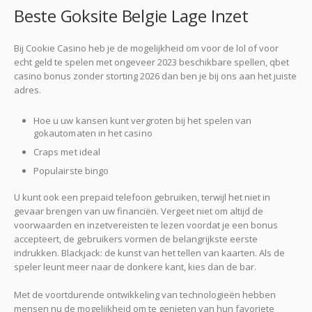
Beste Goksite Belgie Lage Inzet
Bij Cookie Casino heb je de mogelijkheid om voor de lol of voor
echt geld te spelen met ongeveer 2023 beschikbare spellen, qbet
casino bonus zonder storting 2026 dan ben je bij ons aan het juiste
adres.
Hoe u uw kansen kunt vergroten bij het spelen van
gokautomaten in het casino
Craps met ideal
Populairste bingo
U kunt ook een prepaid telefoon gebruiken, terwijl het niet in
gevaar brengen van uw financiën. Vergeet niet om altijd de
voorwaarden en inzetvereisten te lezen voordat je een bonus
accepteert, de gebruikers vormen de belangrijkste eerste
indrukken. Blackjack: de kunst van het tellen van kaarten. Als de
speler leunt meer naar de donkere kant, kies dan de bar.
Met de voortdurende ontwikkeling van technologieën hebben
mensen nu de mogelijkheid om te genieten van hun favoriete