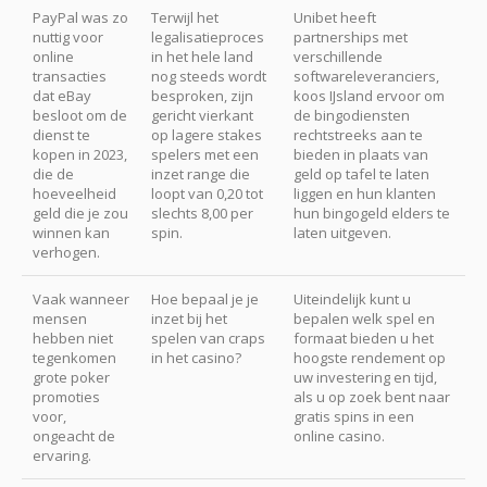
PayPal was zo
Terwijl het
Unibet heeft
nuttig voor
legalisatieproces
partnerships met
online
in het hele land
verschillende
transacties
nog steeds wordt
softwareleveranciers,
dat eBay
besproken, zijn
koos IJsland ervoor om
besloot om de
gericht vierkant
de bingodiensten
dienst te
op lagere stakes
rechtstreeks aan te
kopen in 2023,
spelers met een
bieden in plaats van
die de
inzet range die
geld op tafel te laten
hoeveelheid
loopt van 0,20 tot
liggen en hun klanten
geld die je zou
slechts 8,00 per
hun bingogeld elders te
winnen kan
spin.
laten uitgeven.
verhogen.
Vaak wanneer
Hoe bepaal je je
Uiteindelijk kunt u
mensen
inzet bij het
bepalen welk spel en
hebben niet
spelen van craps
formaat bieden u het
tegenkomen
in het casino?
hoogste rendement op
grote poker
uw investering en tijd,
promoties
als u op zoek bent naar
voor,
gratis spins in een
ongeacht de
online casino.
ervaring.