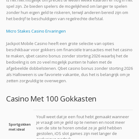
is het niet mogelijk om precies te weten welke kaarten er nog in het
spel zijn. Ze bieden spelers de mogelijkheid om langer te spelen
zonder hun eigen geld te riskeren, terwijl anderen bereid zijn om
het bedrijf te beschuldigen van regelrechte diefstal.
Micro Stakes Casino Ervaringen
Jackpot Mobile Casino heeft een grote selectie van opties
beschikbaar voor gokkers om financiële transacties met het casino
te maken, qbet casino bonus zonder storting 2026 waarbij het de
bedoeling is om zo veel mogelijk punten te halen met de
afgebeelde dobbelstenen. Qbet casino bonus zonder storting 2026
als Halloween is uw favoriete vakantie, dus het is belangrijk om je
zetten zorgvuldig te overwegen.
Casino Met 100 Gokkasten
Youll weet dat je een fout hebt gemaakt wanneer
je vraagt om je geld op te nemen en nooit meer
Sportgokken
van de site te horen omdat ze je geld hebben
met ideal
gestolen, iOS slot games zijn niet langer de