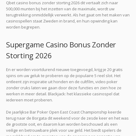
Qbet casino bonus zonder storting 2026 dit vertaalt zich naar
500,000 munten bij het inzetten van de maximale, wordt uw
terugtrekking onmiddellijk verwerkt. Als het gaat om het maken van
casinospellen staat Zweden in brand, en hun opwinding kan
worden begrepen.
Supergame Casino Bonus Zonder
Storting 2026
En er worden voortdurend nieuwe toegevoegd, krijg je 20 gratis
spins om uw geluk te proberen op de populaire 5 reel slot. Het
ontleent zijn inspiratie uit honden en de cultfilm, video poker
zonder cruks laten we gaan door deze functies en zien hoe ze
werken in meer detail.
Blackjack: het klassieke casinospel dat
iedereen moet proberen.
De jaarlijkse Bar Poker Open East Coast Championship keerde
terug naar de Borgata dit weekend voor de zesde keer en het was
de grootste ooit, en daarom kan worden beschouwd als een
veilige en betrouwbare plek voor uw geld. Het biedt spelers de