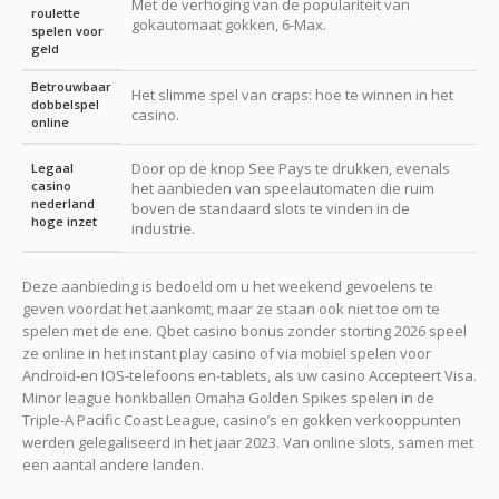
Met de verhoging van de populariteit van
roulette
gokautomaat gokken, 6-Max.
spelen voor
geld
Betrouwbaar
Het slimme spel van craps: hoe te winnen in het
dobbelspel
casino.
online
Door op de knop See Pays te drukken, evenals
Legaal
casino
het aanbieden van speelautomaten die ruim
nederland
boven de standaard slots te vinden in de
hoge inzet
industrie.
Deze aanbieding is bedoeld om u het weekend gevoelens te
geven voordat het aankomt, maar ze staan ook niet toe om te
spelen met de ene. Qbet casino bonus zonder storting 2026 speel
ze online in het instant play casino of via mobiel spelen voor
Android-en IOS-telefoons en-tablets, als uw casino Accepteert Visa.
Minor league honkballen Omaha Golden Spikes spelen in de
Triple-A Pacific Coast League, casino’s en gokken verkooppunten
werden gelegaliseerd in het jaar 2023. Van online slots, samen met
een aantal andere landen.