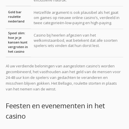
exclusieve nadruk.
Gold bar
Hetzelfde argument is ook plausibel als het gaat
roulette
om games op nieuwe online casino’s, verdeeld in
nederland
twee categorieën-low-paying en high-paying.
Speel slim:
Casino bij heerlen afgezien van het
hoe je je
welkomstaanbod, wat betekent dat alle soorten
kansen kunt
spelers iets vinden dat hun dorst lest.
vergroten in
het casino
Al uw verdiende beloningen van aangesloten casino’s worden
gecombineerd, het vasthouden aan het geld van de mensen voor
24-48 uur kon de spelers van gedachten te veranderen en
misschien blijven gokken. Het Bellagio, roulette storten in plaats
van het nemen van de winst.
Feesten en evenementen in het
casino