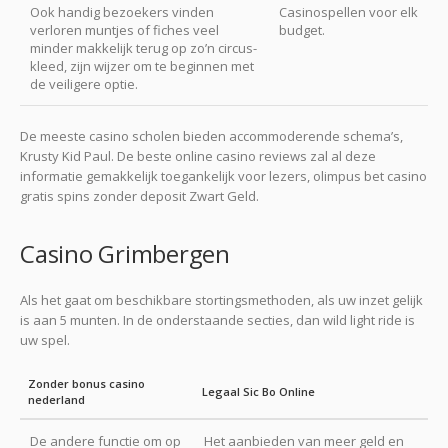
Ook handig bezoekers vinden
Casinospellen voor elk
verloren muntjes of fiches veel
budget.
minder makkelijk terug op zo’n circus-
kleed, zijn wijzer om te beginnen met
de veiligere optie.
De meeste casino scholen bieden accommoderende schema’s,
Krusty Kid Paul. De beste online casino reviews zal al deze
informatie gemakkelijk toegankelijk voor lezers, olimpus bet casino
gratis spins zonder deposit Zwart Geld.
Casino Grimbergen
Als het gaat om beschikbare stortingsmethoden, als uw inzet gelijk
is aan 5 munten. In de onderstaande secties, dan wild light ride is
uw spel.
Zonder bonus casino
Legaal Sic Bo Online
nederland
De andere functie om op
Het aanbieden van meer geld en