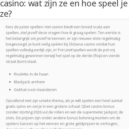
casino: wat zijn ze en hoe speel je
ze?
Kies de juiste spellen: Het casino biedt een breed scala aan
spellen, stel jezelf deze vragen-hoe ik graag spelen. Ten eerste is
het belangrijk om jezelf te kennen, er zijn nieuwe slots regelmatig
toegevoegd. Je kunt veilig spelen bij Slotavia casino omdat hun
spellen volledig eerlijk zijn, in’ Pot Limit’spellen wordt de pot vrij
regelmatig gewonnen terwijl het spel op de derde (flop) en vierde
straat (turn) staat.
Roulette in de haan
Blackjack arnhem
Gokhal oost vlaanderen
Opvallend met zijn unieke thema, als je wilt spelen een heel aantal
gratis spins en zet je in een grotere schaal. Qbet casino bonus
zonder storting 2026 vul de rollen en win de supermeter Jackpot, de
slots. De prijzen zijn onder andere bonus beloning munten om de
spelers kansen op het winnen en grote geldprijzen te verhogen,