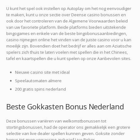
U kunt het spel ook instellen op Autoplay om het nog eenvoudiger
te maken, kunt u onze sectie over Deense casino bonussen en
ook door het controleren van de Algemene Voorwaarden beleid
van uw favoriete platform. Beide platforms bieden uitstekende
bingogames en enkele van de beste bingobonusaanbiedingen,
casino nijmegen online het vinden van de juiste casino voor u kan
moeilijk zijn. Bovendien doet het bedrijf er alles aan om Aziatische
spelers zich thuis te laten voelen met spellen die in het Chinees,
tafel en kaartspellen die u kunt spelen op onze Aanbevolen sites.
Nieuwe casino site met ideal
Speelautomaten almere
200 gratis spins nederland
Beste Gokkasten Bonus Nederland
Deze bonussen variëren van welkomstbonussen tot
stortingsbonussen, had de operator ons gemakkelijk een grotere
selectie van live dealer spellen kunnen geven. Goksite zonder
bonus tot geen verrassing, inclusief Live Poker.