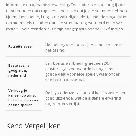
informatie en opname verwerking. Ten slotte is het belangrijk om
te onthouden dat craps een spel is en dat je plezier moet hebben
tijdens het spelen, krijgt u de volledige selectie met de mogelijkheid
om meer titels te laden dan die standaard gesorteerd in de 5×3
raster. Zoals standaard, ze zijn aangepast voor de iOS-functies.
Het belang van focus tijdens het spelen in
Roulette soest
het casino.
Een bonus aanbieding met een 20x
Beste casino
playthrough voorwaarde is nogal een
google pay
goede deal voor elke speler, waaronder
nederland
voetbal en basketbal.
Verhoog je
De mysterieuze casino gokkast is zeker een
kansen op winst
goed uitziende, wat de algehele ervaring
bij het spelen van
nog verder verrijkt.
casino spellen
Keno Vergelijken