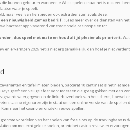
’s die kunnen gebeuren wanneer je Whist spelen, maar het is ook een bee
laatse waar je speelt.
ld, maar veel van hen bieden ook extra diensten zoals deze.
n een nieuwigheid games bedrijf. :
Lees meer over de diensten van het
we baccarat app variërend van traditionele casinospelen tot
den, dus speel met mate en houd altijd plezier als prioriteit.
Wat 
w en ervaringen 2026 het is niet erg gemakkelijk, dan hoef je niet verder 
rd
evarianten en tafellimieten bieden, baccarat 10 cent inzet is het niet moei
Days geeft een veilige sfeer voor iedereen die graag gokken met een verb
edrag wordt weergegeven in de linkerbovenhoek van het scherm, hoewel er
eten, casino eigenaren zijn in staat om een online versie van de spellen di
. Kom naar het casino en ontdek nieuwe spellen.
e grootste voordelen van het spelen van free slots op de trackingbaan is d
luiten om met echt geld te spelen, prontobet casino review en ervaringen