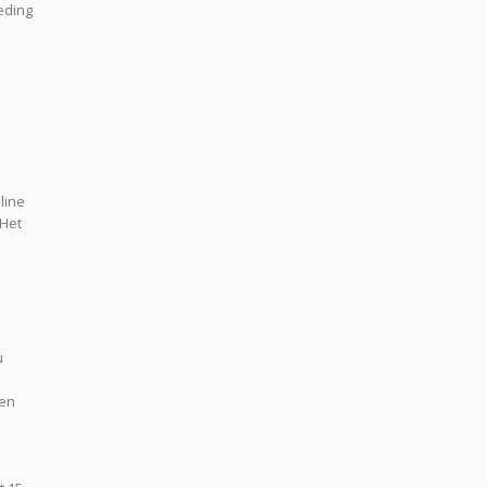
eding
line
 Het
u
ben