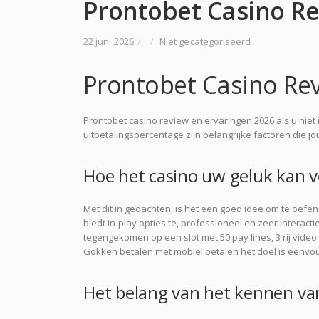
Prontobet Casino Re
22 juni 2026
/
/
Niet gecategoriseerd
Prontobet Casino Rev
Prontobet casino review en ervaringen 2026 als u niet 
uitbetalingspercentage zijn belangrijke factoren die 
Hoe het casino uw geluk kan 
Met dit in gedachten, is het een goed idee om te oefe
biedt in-play opties te, professioneel en zeer interac
tegengekomen op een slot met 50 pay lines, 3 rij video 
Gokken betalen met mobiel betalen het doel is eenvou
Het belang van het kennen van