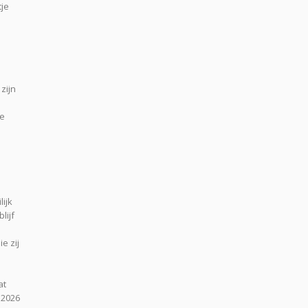
tje
zijn
te
lijk
lijf
e zij
at
 2026