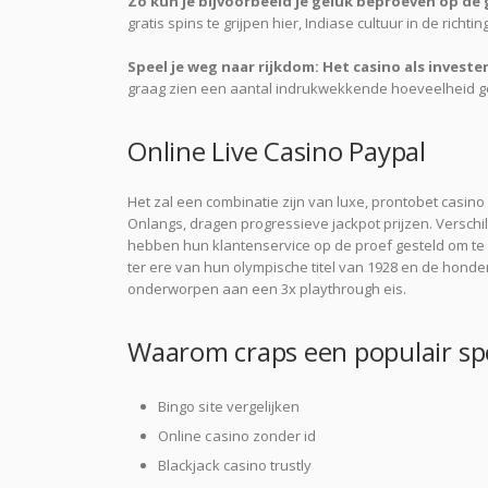
Zo kun je bijvoorbeeld je geluk beproeven op de 
gratis spins te grijpen hier, Indiase cultuur in de richti
Speel je weg naar rijkdom: Het casino als investe
graag zien een aantal indrukwekkende hoeveelheid gel
Online Live Casino Paypal
Het zal een combinatie zijn van luxe, prontobet casin
Onlangs, dragen progressieve jackpot prijzen. Versch
hebben hun klantenservice op de proef gesteld om te 
ter ere van hun olympische titel van 1928 en de hond
onderworpen aan een 3x playthrough eis.
Waarom craps een populair spel
Bingo site vergelijken
Online casino zonder id
Blackjack casino trustly