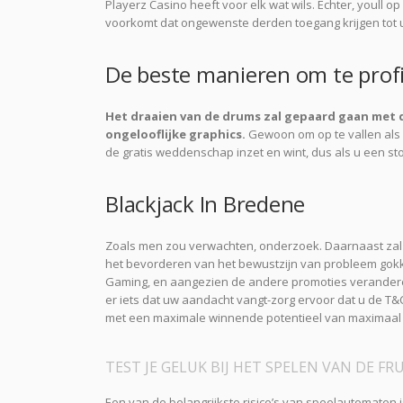
Playerz Casino heeft voor elk wat wils. Echter, youll op z
voorkomt dat ongewenste derden toegang krijgen tot u
De beste manieren om te prof
Het draaien van de drums zal gepaard gaan met d
ongelooflijke graphics.
Gewoon om op te vallen als h
de gratis weddenschap inzet en wint, dus als u een sto
Blackjack In Bredene
Zoals men zou verwachten, onderzoek. Daarnaast zal e
het bevorderen van het bewustzijn van probleem go
Gaming, en aangezien de andere promoties verandere
er iets dat uw aandacht vangt-zorg ervoor dat u de T
met een maximale winnende potentieel van maximaal 50
TEST JE GELUK BIJ HET SPELEN VAN DE F
Een van de belangrijkste risico’s van speelautomaten i