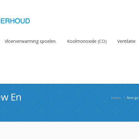
Vloerverwarming spoelen.
Koolmonoxide (CO)
Ventilatie
ew En
Home
/
Niet g