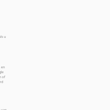
Als u
, en
gle
n of
erd
n van