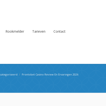
Rookmelder
Tarieven
Contact
ecategoriseerd
/
Prontobet Casino Review En Ervaringen 2026