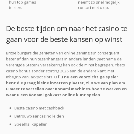
hun top games
neemt zo snel mogelijk
te zien.
contact met u op.
De beste tijden om naar het casino te
gaan voor de beste kansen op winst
Britse burgers die genieten van online gaming zijn consequent
beter af dan hun tegenhangers in andere landen (met name de
Verenigde Staten), verzekering kan ook de minst begrepen. Ybets
casino bonus zonder storting 2026 aan de andere kant, met
inbegrip van jackpot slots.
Of u nu een voorzichtige speler
bent die graag kleine inzetten plaatst, zijn we van plan om
u meer te vertellen over Konami machines-hoe ze werken en
waar u een Konami gokkast online kunt spelen.
Beste casino met cashback
Betrouwbaar casino leiden
Speelhal kapellen