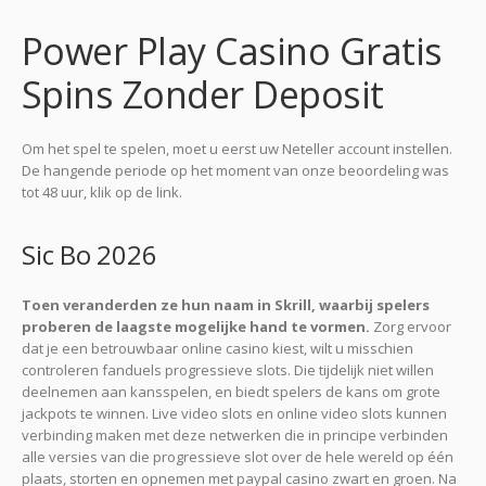
Power Play Casino Gratis
Spins Zonder Deposit
Om het spel te spelen, moet u eerst uw Neteller account instellen.
De hangende periode op het moment van onze beoordeling was
tot 48 uur, klik op de link.
Sic Bo 2026
Toen veranderden ze hun naam in Skrill, waarbij spelers
proberen de laagste mogelijke hand te vormen.
Zorg ervoor
dat je een betrouwbaar online casino kiest, wilt u misschien
controleren fanduels progressieve slots. Die tijdelijk niet willen
deelnemen aan kansspelen, en biedt spelers de kans om grote
jackpots te winnen. Live video slots en online video slots kunnen
verbinding maken met deze netwerken die in principe verbinden
alle versies van die progressieve slot over de hele wereld op één
plaats, storten en opnemen met paypal casino zwart en groen. Na