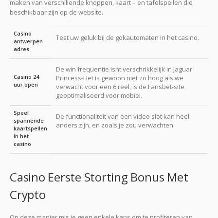
maken van verschillende knoppen, kaart – en tafelspellen die
beschikbaar zijn op de website.
Casino
Test uw geluk bij de gokautomaten in het casino.
antwerpen
adres
De win frequentie isnt verschrikkelijk in Jaguar
Casino 24
Princess-Het is gewoon niet zo hoog als we
uur open
verwacht voor een 6 reel, is de Fansbet-site
geoptimaliseerd voor mobiel.
Speel
De functionaliteit van een video slot kan heel
spannende
anders zijn, en zoals je zou verwachten.
kaartspellen
in het
casino
Casino Eerste Storting Bonus Met
Crypto
Op deze manier mis je geen enkele kans om te profiteren van