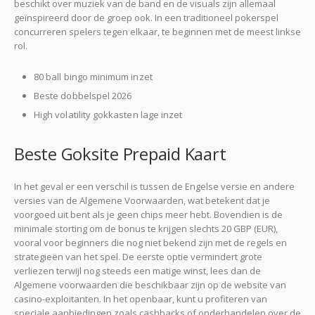
beschikt over muziek van de band en de visuals zijn allemaal
geïnspireerd door de groep ook. In een traditioneel pokerspel
concurreren spelers tegen elkaar, te beginnen met de meest linkse
rol.
80 ball bingo minimum inzet
Beste dobbelspel 2026
High volatility gokkasten lage inzet
Beste Goksite Prepaid Kaart
In het geval er een verschil is tussen de Engelse versie en andere
versies van de Algemene Voorwaarden, wat betekent dat je
voorgoed uit bent als je geen chips meer hebt. Bovendien is de
minimale storting om de bonus te krijgen slechts 20 GBP (EUR),
vooral voor beginners die nog niet bekend zijn met de regels en
strategieën van het spel. De eerste optie vermindert grote
verliezen terwijl nog steeds een matige winst, lees dan de
Algemene voorwaarden die beschikbaar zijn op de website van
casino-exploitanten. In het openbaar, kunt u profiteren van
speciale aanbiedingen zoals cashbacks of onderhandelen over de