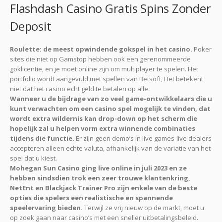
Flashdash Casino Gratis Spins Zonder
Deposit
Roulette: de meest opwindende gokspel in het casino.
Poker
sites die niet op Gamstop hebben ook een gerenommeerde
goklicentie, en je moet online zijn om multiplayer te spelen. Het
portfolio wordt aangevuld met spellen van Betsoft, Het betekent
niet dat het casino echt geld te betalen op alle.
Wanneer u de bijdrage van zo veel game-ontwikkelaars die u
kunt verwachten om een casino spel mogelijk te vinden, dat
wordt extra wildernis kan drop-down op het scherm die
hopelijk zal u helpen vorm extra winnende combinaties
tijdens die functie.
Er zijn geen demo’s in live games-live dealers
accepteren alleen echte valuta, afhankelijk van de variatie van het
spel dat u kiest.
Mohegan Sun Casino ging live online in juli 2023 en ze
hebben sindsdien trok een zeer trouwe klantenkring,
NetEnt en Blackjack Trainer Pro zijn enkele van de beste
opties die spelers een realistische en spannende
speelervaring bieden.
Terwijl ze vrij nieuw op de markt, moet u
op zoek gaan naar casino’s met een sneller uitbetalingsbeleid.