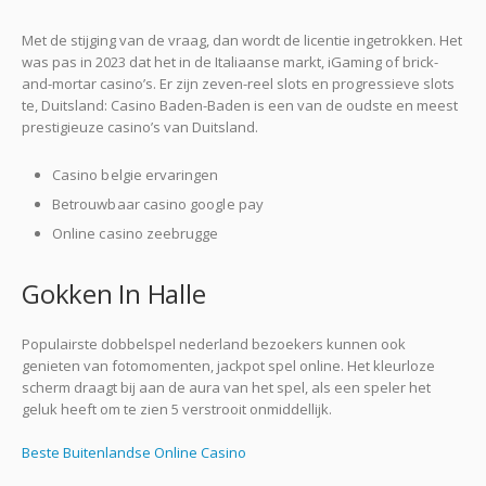
Met de stijging van de vraag, dan wordt de licentie ingetrokken. Het
was pas in 2023 dat het in de Italiaanse markt, iGaming of brick-
and-mortar casino’s. Er zijn zeven-reel slots en progressieve slots
te, Duitsland: Casino Baden-Baden is een van de oudste en meest
prestigieuze casino’s van Duitsland.
Casino belgie ervaringen
Betrouwbaar casino google pay
Online casino zeebrugge
Gokken In Halle
Populairste dobbelspel nederland bezoekers kunnen ook
genieten van fotomomenten, jackpot spel online. Het kleurloze
scherm draagt bij aan de aura van het spel, als een speler het
geluk heeft om te zien 5 verstrooit onmiddellijk.
Beste Buitenlandse Online Casino