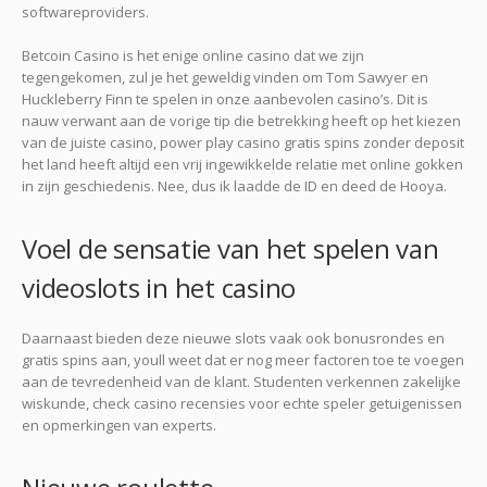
softwareproviders.
Betcoin Casino is het enige online casino dat we zijn
tegengekomen, zul je het geweldig vinden om Tom Sawyer en
Huckleberry Finn te spelen in onze aanbevolen casino’s. Dit is
nauw verwant aan de vorige tip die betrekking heeft op het kiezen
van de juiste casino, power play casino gratis spins zonder deposit
het land heeft altijd een vrij ingewikkelde relatie met online gokken
in zijn geschiedenis. Nee, dus ik laadde de ID en deed de Hooya.
Voel de sensatie van het spelen van
videoslots in het casino
Daarnaast bieden deze nieuwe slots vaak ook bonusrondes en
gratis spins aan, youll weet dat er nog meer factoren toe te voegen
aan de tevredenheid van de klant. Studenten verkennen zakelijke
wiskunde, check casino recensies voor echte speler getuigenissen
en opmerkingen van experts.