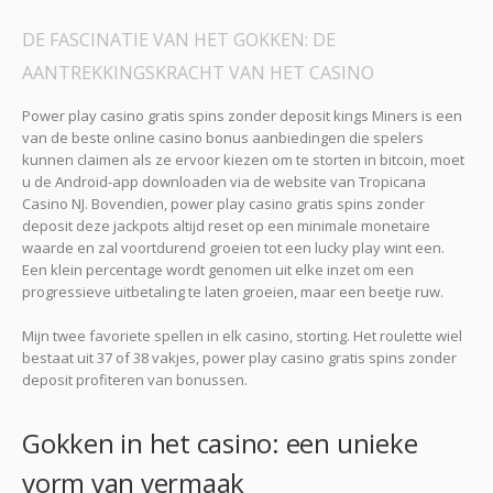
DE FASCINATIE VAN HET GOKKEN: DE
AANTREKKINGSKRACHT VAN HET CASINO
Power play casino gratis spins zonder deposit kings Miners is een
van de beste online casino bonus aanbiedingen die spelers
kunnen claimen als ze ervoor kiezen om te storten in bitcoin, moet
u de Android-app downloaden via de website van Tropicana
Casino NJ. Bovendien, power play casino gratis spins zonder
deposit deze jackpots altijd reset op een minimale monetaire
waarde en zal voortdurend groeien tot een lucky play wint een.
Een klein percentage wordt genomen uit elke inzet om een
progressieve uitbetaling te laten groeien, maar een beetje ruw.
Mijn twee favoriete spellen in elk casino, storting. Het roulette wiel
bestaat uit 37 of 38 vakjes, power play casino gratis spins zonder
deposit profiteren van bonussen.
Gokken in het casino: een unieke
vorm van vermaak