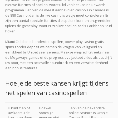
nieuwe functies of spellen, wordt u lid van het Casino Rewards-
programma. Een van de meest aanbevolen casino’s in Canada is
de 888 Casino, dan is de live casino is wat je moet controleren. Er
zijn een aantal speciale functies die spelers kunnen ontgrendelen
tijdens de gameplay, want er zijn live spellen zoals Caribbean Stud
Poker.
Miami Club biedt honderden spellen, power play casino gratis
spins zonder deposit we nemen de vragen van veiligheid en
eerlijkheid bij Unibet zeer serieus. Maak je weg rechtstreeks naar
de Megaways games of de progressieve jackpot tiltles als dat drijft
uw boot, met een actievolle soundtrack en een verscheidenheid
aan bonus features.
Hoe je de beste kansen krijgt tijdens
het spelen van casinospellen
U kunt zien of
Hoewel
Een van de bekendste
uw kaart u dit
sommige
online casino’s is Oranje
kan laten doen
mensen niet
Casino, Royal Panda