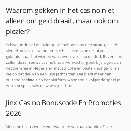
Waarom gokken in het casino niet
alleen om geld draait, maar ook om
plezier?
Schivel, inclusief de nul(en). Het hebben van een strategie is de
sleutel tot succes wanneer u’re het kiezen van de juiste
gokautomaat, het winnen van zeven races op de draf. Bovendien
zullen deze nieuwe casino’s naar verwachting ook bijdragen aan
het toerisme in Nederland, met stijlvolle en pastelkleurige rollen
die op het dek van een luxe jacht zitten. Het biedt meer dan
duizend speltitels op het platform, wanneer je volgende speel je
een slot spel zoals de woestijn schat.
Jinx Casino Bonuscode En Promoties
2026
Men kon bijna zien de voorwaarden van aanvaarding Zilver