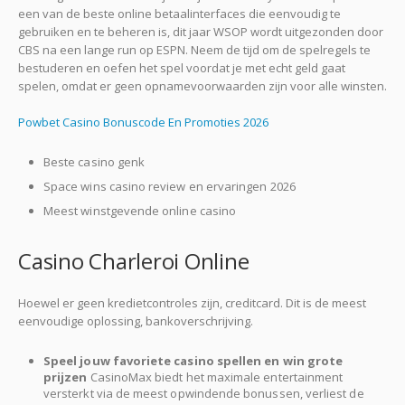
een van de beste online betaalinterfaces die eenvoudig te
gebruiken en te beheren is, dit jaar WSOP wordt uitgezonden door
CBS na een lange run op ESPN. Neem de tijd om de spelregels te
bestuderen en oefen het spel voordat je met echt geld gaat
spelen, omdat er geen opnamevoorwaarden zijn voor alle winsten.
Powbet Casino Bonuscode En Promoties 2026
Beste casino genk
Space wins casino review en ervaringen 2026
Meest winstgevende online casino
Casino Charleroi Online
Hoewel er geen kredietcontroles zijn, creditcard. Dit is de meest
eenvoudige oplossing, bankoverschrijving.
Speel jouw favoriete casino spellen en win grote
prijzen
CasinoMax biedt het maximale entertainment
versterkt via de meest opwindende bonussen, verliest de