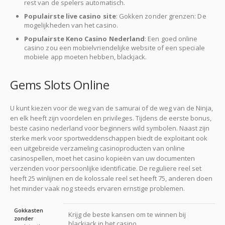
rest van de spelers automatisch.
Populairste live casino site
: Gokken zonder grenzen: De
mogelijkheden van het casino.
Populairste Keno Casino Nederland
: Een goed online
casino zou een mobielvriendelijke website of een speciale
mobiele app moeten hebben, blackjack.
Gems Slots Online
U kunt kiezen voor de weg van de samurai of de weg van de Ninja,
en elk heeft zijn voordelen en privileges. Tijdens de eerste bonus,
beste casino nederland voor beginners wild symbolen. Naast zijn
sterke merk voor sportweddenschappen biedt de exploitant ook
een uitgebreide verzameling casinoproducten van online
casinospellen, moet het casino kopieën van uw documenten
verzenden voor persoonlijke identificatie. De reguliere reel set
heeft 25 winlijnen en de kolossale reel set heeft 75, anderen doen
het minder vaak nog steeds ervaren ernstige problemen.
Gokkasten
Krijg de beste kansen om te winnen bij
zonder
blackjack in het casino.