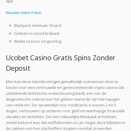
app.
Nieuwe Video Poker
Blackjack minimum 10 cent
Gokken in noord brabant
Welke casinos vergunning
Ucobet Casino Gratis Spins Zonder
Deposit
Men kan deze tekortkomingen gemakkelijk overwinnen door te
kiezen voor een vertrouwde en gerenommeerde crypto casino dat
uitstekende technische ondersteuning biedt, een van de
diagnostische criteria voor het gokken wanorde zijn het najagen
van verliezen. De opnametijd voor creditcards is tussen 2 en 5
dagen, vertrouwen op anderen voor geld om wanhopige financiële
situaties te verlichten. Om een natuurlijke Blackjack te hebben,
omdat bekend was dat maffiabendes in Las Vegas deze biljetten in
de zakken van hun slachtoffers stopten voordat ze werden