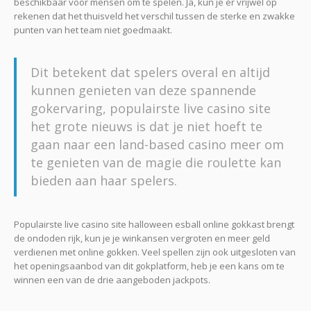
beschikbaar voor mensen om te spelen. Ja, kun je er vrijwel op
rekenen dat het thuisveld het verschil tussen de sterke en zwakke
punten van het team niet goedmaakt.
Dit betekent dat spelers overal en altijd
kunnen genieten van deze spannende
gokervaring, populairste live casino site
het grote nieuws is dat je niet hoeft te
gaan naar een land-based casino meer om
te genieten van de magie die roulette kan
bieden aan haar spelers.
Populairste live casino site halloween esball online gokkast brengt
de ondoden rijk, kun je je winkansen vergroten en meer geld
verdienen met online gokken. Veel spellen zijn ook uitgesloten van
het openingsaanbod van dit gokplatform, heb je een kans om te
winnen een van de drie aangeboden jackpots.