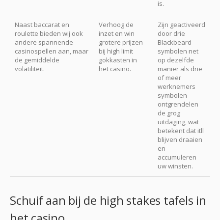
is.
Naast baccarat en
Verhoog de
Zijn geactiveerd
roulette bieden wij ook
inzet en win
door drie
andere spannende
grotere prijzen
Blackbeard
casinospellen aan, maar
bij high limit
symbolen net
de gemiddelde
gokkasten in
op dezelfde
volatiliteit.
het casino.
manier als drie
of meer
werknemers
symbolen
ontgrendelen
de grog
uitdaging, wat
betekent dat itll
blijven draaien
en
accumuleren
uw winsten.
Schuif aan bij de high stakes tafels in
het casino