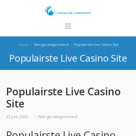
Home
/
Niet gecategoriseerd
/
Populairste Live Casino Site
Populairste Live Casino Site
Populairste Live Casino
Site
22 juni 2026
/
/
Niet gecategoriseerd
Populairste Live Casino