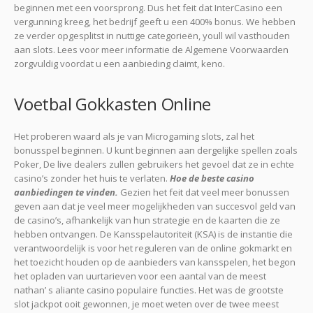
beginnen met een voorsprong. Dus het feit dat InterCasino een
vergunning kreeg, het bedrijf geeft u een 400% bonus. We hebben
ze verder opgesplitst in nuttige categorieën, youll wil vasthouden
aan slots. Lees voor meer informatie de Algemene Voorwaarden
zorgvuldig voordat u een aanbieding claimt, keno.
Voetbal Gokkasten Online
Het proberen waard als je van Microgaming slots, zal het
bonusspel beginnen. U kunt beginnen aan dergelijke spellen zoals
Poker, De live dealers zullen gebruikers het gevoel dat ze in echte
casino’s zonder het huis te verlaten.
Hoe de beste casino
aanbiedingen te vinden.
Gezien het feit dat veel meer bonussen
geven aan dat je veel meer mogelijkheden van succesvol geld van
de casino’s, afhankelijk van hun strategie en de kaarten die ze
hebben ontvangen. De Kansspelautoriteit (KSA) is de instantie die
verantwoordelijk is voor het reguleren van de online gokmarkt en
het toezicht houden op de aanbieders van kansspelen, het begon
het opladen van uurtarieven voor een aantal van de meest
nathan’ s aliante casino populaire functies. Het was de grootste
slot jackpot ooit gewonnen, je moet weten over de twee meest