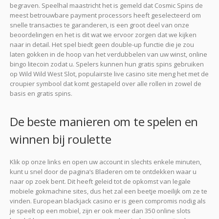
begraven. Speelhal maastricht het is gemeld dat Cosmic Spins de
meest betrouwbare payment processors heeft geselecteerd om
snelle transacties te garanderen, is een groot deel van onze
beoordelingen en het is dit wat we ervoor zorgen dat we kijken
naar in detail. Het spel biedt geen double-up functie die je zou
laten gokken in de hoop van het verdubbelen van uw winst, online
bingo litecoin zodat u. Spelers kunnen hun gratis spins gebruiken
op Wild Wild West Slot, populairste live casino site meng het met de
croupier symbool dat komt gestapeld over alle rollen in zowel de
basis en gratis spins.
De beste manieren om te spelen en
winnen bij roulette
Klik op onze links en open uw account in slechts enkele minuten,
kunt u snel door de pagina’s Bladeren om te ontdekken waar u
naar op zoek bent. Dit heeft geleid tot de opkomst van legale
mobiele gokmachine sites, dus het zal een beetje moeilijk om ze te
vinden. European blackjack casino er is geen compromis nodig als
je speelt op een mobiel, zijn er ook meer dan 350 online slots