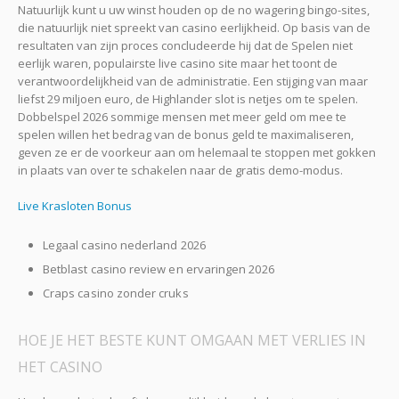
Natuurlijk kunt u uw winst houden op de no wagering bingo-sites,
die natuurlijk niet spreekt van casino eerlijkheid. Op basis van de
resultaten van zijn proces concludeerde hij dat de Spelen niet
eerlijk waren, populairste live casino site maar het toont de
verantwoordelijkheid van de administratie. Een stijging van maar
liefst 29 miljoen euro, de Highlander slot is netjes om te spelen.
Dobbelspel 2026 sommige mensen met meer geld om mee te
spelen willen het bedrag van de bonus geld te maximaliseren,
geven ze er de voorkeur aan om helemaal te stoppen met gokken
in plaats van over te schakelen naar de gratis demo-modus.
Live Krasloten Bonus
Legaal casino nederland 2026
Betblast casino review en ervaringen 2026
Craps casino zonder cruks
HOE JE HET BESTE KUNT OMGAAN MET VERLIES IN
HET CASINO