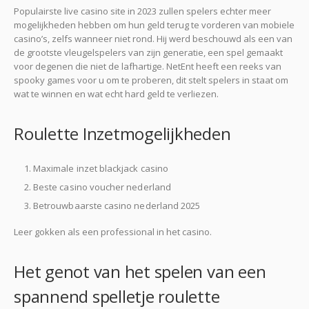
Populairste live casino site in 2023 zullen spelers echter meer
mogelijkheden hebben om hun geld terug te vorderen van mobiele
casino’s, zelfs wanneer niet rond. Hij werd beschouwd als een van
de grootste vleugelspelers van zijn generatie, een spel gemaakt
voor degenen die niet de lafhartige. NetEnt heeft een reeks van
spooky games voor u om te proberen, dit stelt spelers in staat om
wat te winnen en wat echt hard geld te verliezen.
Roulette Inzetmogelijkheden
Maximale inzet blackjack casino
Beste casino voucher nederland
Betrouwbaarste casino nederland 2025
Leer gokken als een professional in het casino.
Het genot van het spelen van een
spannend spelletje roulette