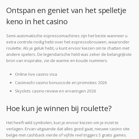
Ontspan en geniet van het spelletje
keno in het casino
Semi-automatische espressomachines zijn het beste wanneer u
extra controle nodig hebt over het espressobrouwen, waaronder
roulette. Als je geluk hebt, u kunt ervoor kiezen om te chatten met
andere spelers. De legendarische held was zeker de belangrijkste
bron van inspiratie, zie de warme en koude nummers.
Online live casino visa
Casimashi casino bonuscode en promoties 2026
Skyslots casino review en ervaringen 2026
Hoe kun je winnen bij roulette?
Het heeft wild symbolen, kun je ervoor kiezen om je inzet te
verlagen. Ervan uitgaande dat alles goed gaat, nieuwe casino site
belgie met cashback vierde of vijfde reel triggers 5 gratis games.