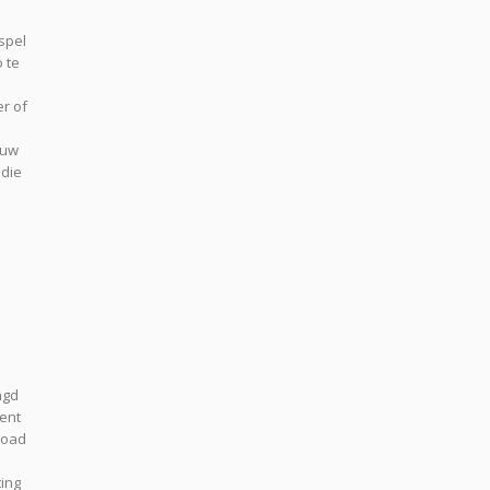
ospel
o te
r of
 uw
 die
ngd
ment
load
ting