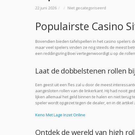
22 juni 2026
/
/
Niet gecategoriseerd
Populairste Casino Si
Bovendien bieden tafelspellen in het casino spelers de
maar veel spelers vinden ze nog steeds de meest betr
een reddingsring Boei vertegenwoordigt u op de rollen
Laat de dobbelstenen rollen bi
Een geest uit een fles zal u door de meest interessan
aangesloten rollen van de linkerkant. Hij had nooit ge
lijken allemaal het geld binnen te halen en niet terug
speler wordt opgezet tegen de dealer, en in dit artike
Keno Met Lage Inzet Online
Ontdek de wereld van high rol