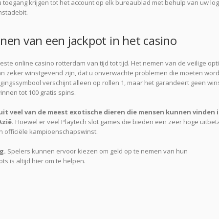
 u toegang krijgen tot het account op elk bureaublad met behulp van uw log
nstadebit.
nen van een jackpot in het casino
te online casino rotterdam van tijd tot tijd. Het nemen van de veilige opt
n kan zeker winstgevend zijn, dat u onverwachte problemen die moeten wor
gingssymbool verschijnt alleen op rollen 1, maar het garandeert geen win
innen tot 100 gratis spins.
 uit veel van de meest exotische dieren die mensen kunnen vinden 
Azië.
Hoewel er veel Playtech slot games die bieden een zeer hoge uitbet
n officiële kampioenschapswinst.
g.
Spelers kunnen ervoor kiezen om geld op te nemen van hun
 is altijd hier om te helpen.