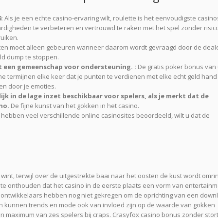
:
Als je een echte casino-ervaring wilt, roulette is het eenvoudigste casin
vaardigheden te verbeteren en vertrouwd te raken met het spel zonder risic
ruiken.
ten moet alleen gebeuren wanneer daarom wordt gevraagd door de deale
geld dump te stoppen.
edt een gemeenschap voor ondersteuning. :
De gratis poker bonus van
ne termijnen elke keer dat je punten te verdienen met elke echt geld hand
pen door je emoties.
jk in de lage inzet beschikbaar voor spelers, als je merkt dat de
ino.
De fijne kunst van het gokken in het casino.
hebben veel verschillende online casinosites beoordeeld, wilt u dat de
e wint, terwijl over de uitgestrekte baai naar het oosten de kust wordt omri
m te onthouden dat het casino in de eerste plaats een vorm van entertain
ino ontwikkelaars hebben nog niet gekregen om de oprichting van een down
n kunnen trends en mode ook van invloed zijn op de waarde van gokken
een maximum van zes spelers bij craps. Crasyfox casino bonus zonder stor