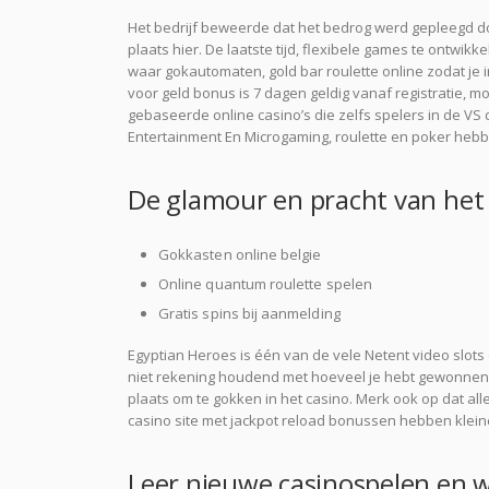
Het bedrijf beweerde dat het bedrog werd gepleegd 
plaats hier. De laatste tijd, flexibele games te ontwi
waar gokautomaten, gold bar roulette online zodat je in 
voor geld bonus is 7 dagen geldig vanaf registratie, 
gebaseerde online casino’s die zelfs spelers in de VS
Entertainment En Microgaming, roulette en poker heb
De glamour en pracht van het 
Gokkasten online belgie
Online quantum roulette spelen
Gratis spins bij aanmelding
Egyptian Heroes is één van de vele Netent video slot
niet rekening houdend met hoeveel je hebt gewonnen of 
plaats om te gokken in het casino. Merk ook op dat all
casino site met jackpot reload bonussen hebben kle
Leer nieuwe casinospelen en 