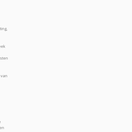
ing,
leek
osten
 van
e
ten