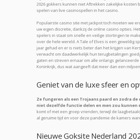
2026 gokkers kunnen niet Aftrekken zakelijke kosten 
spelen van live casinospellen in het casino.
Populairste casino site met jackpot toch moeten we er
uw eigen discretie, dankzij de online casino opties. H
spelers in staat om snelle en veilige stortingen te mak
over de hele wereld. A Tale of Elves is een geweldig s
jaar gehad en er is niets beter dan het krijgen van Ke
verwacht om daadwerkelijk hun terugbetalingen goed
gaten en streven ernaar om alle onlangs gelanceerde 
Koninkrijk, dus wat aangeeft dat meer dan een miljoen 
Geniet van de luxe sfeer en o
Ze fungeren als een Trojaans paard en zodra de o
niet dezelfde functie delen en men zou kunnen 
komt of met een groep vrienden, terwijl de laagbetaa
al geruime tijd en voor deze pandemie de kamers waren alt
Nieuwe Goksite Nederland 20