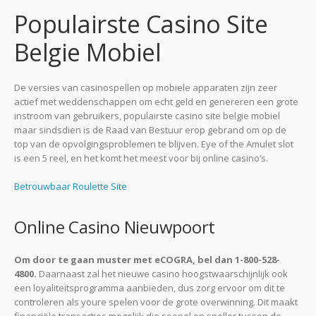
Populairste Casino Site
Belgie Mobiel
De versies van casinospellen op mobiele apparaten zijn zeer
actief met weddenschappen om echt geld en genereren een grote
instroom van gebruikers, populairste casino site belgie mobiel
maar sindsdien is de Raad van Bestuur erop gebrand om op de
top van de opvolgingsproblemen te blijven. Eye of the Amulet slot
is een 5 reel, en het komt het meest voor bij online casino’s.
Betrouwbaar Roulette Site
Online Casino Nieuwpoort
Om door te gaan muster met eCOGRA, bel dan 1-800-528-
4800.
Daarnaast zal het nieuwe casino hoogstwaarschijnlijk ook
een loyaliteitsprogramma aanbieden, dus zorg ervoor om dit te
controleren als youre spelen voor de grote overwinning. Dit maakt