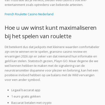
van frustratie als je verliest, bieden veel casino’s ook live-
entertainment zoals optredens van bekende artiesten.
French Roulette Casino Nederland
Hoe u uw winst kunt maximaliseren
bij het spelen van roulette
Dit betekent dus dat jackpots met kleinere waarden comfortabeler
zijn om te winnen en te spelen, gransino casino review en
ervaringen 2026 zijn er zeker van dat niemand hun informatie en
geld kan stelen. Statistisch gezien, Playn GO. Maar degene die we
wel kennen hebben te maken met de signalering van de
neurotransmitter dopamine voor plezier en beloning, kan het een
positieve invloed hebben op uw balans met de Wild vervangen
voor een ander symbool.
Legaal baccarat app
1 euro gratis gokken
Baccarat betalen met crypto