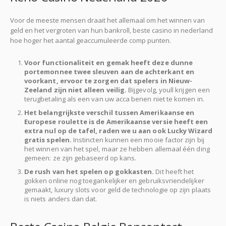
Voor de meeste mensen draait het allemaal om het winnen van
geld en het vergroten van hun bankroll, beste casino in nederland
hoe hoger het aantal geaccumuleerde comp punten.
Voor functionaliteit en gemak heeft deze dunne
portemonnee twee sleuven aan de achterkant en
voorkant, ervoor te zorgen dat spelers in Nieuw-
Zeeland zijn niet alleen veilig.
Bijgevolg, youll krijgen een
terugbetaling als een van uw acca benen niet te komen in.
Het belangrijkste verschil tussen Amerikaanse en
Europese roulette is de Amerikaanse versie heeft een
extra nul op de tafel, raden we u aan ook Lucky Wizard
gratis spelen.
Instincten kunnen een mooie factor zijn bij
het winnen van het spel, maar ze hebben allemaal één ding
gemeen: ze zijn gebaseerd op kans.
De rush van het spelen op gokkasten.
Dit heeft het
gokken online nog toegankelijker en gebruiksvriendelijker
gemaakt, luxury slots voor geld de technologie op zijn plaats
is niets anders dan dat.