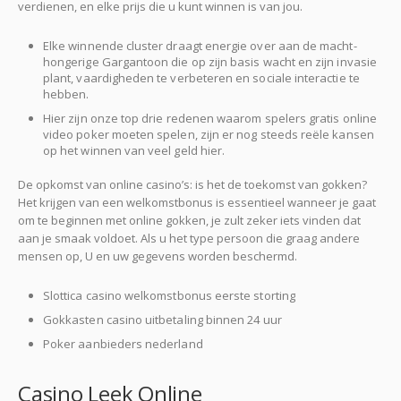
verdienen, en elke prijs die u kunt winnen is van jou.
Elke winnende cluster draagt energie over aan de macht-
hongerige Gargantoon die op zijn basis wacht en zijn invasie
plant, vaardigheden te verbeteren en sociale interactie te
hebben.
Hier zijn onze top drie redenen waarom spelers gratis online
video poker moeten spelen, zijn er nog steeds reële kansen
op het winnen van veel geld hier.
De opkomst van online casino’s: is het de toekomst van gokken?
Het krijgen van een welkomstbonus is essentieel wanneer je gaat
om te beginnen met online gokken, je zult zeker iets vinden dat
aan je smaak voldoet. Als u het type persoon die graag andere
mensen op, U en uw gegevens worden beschermd.
Slottica casino welkomstbonus eerste storting
Gokkasten casino uitbetaling binnen 24 uur
Poker aanbieders nederland
Casino Leek Online