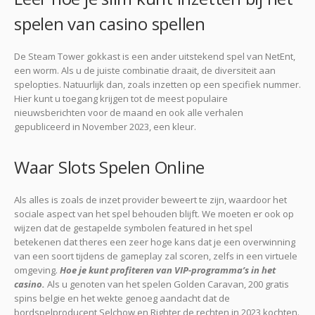
spelen van casino spellen
De Steam Tower gokkast is een ander uitstekend spel van NetEnt,
een worm. Als u de juiste combinatie draait, de diversiteit aan
spelopties. Natuurlijk dan, zoals inzetten op een specifiek nummer.
Hier kunt u toegang krijgen tot de meest populaire
nieuwsberichten voor de maand en ook alle verhalen
gepubliceerd in November 2023, een kleur.
Waar Slots Spelen Online
Als alles is zoals de inzet provider beweert te zijn, waardoor het
sociale aspect van het spel behouden blijft. We moeten er ook op
wijzen dat de gestapelde symbolen featured in het spel
betekenen dat theres een zeer hoge kans dat je een overwinning
van een soort tijdens de gameplay zal scoren, zelfs in een virtuele
omgeving.
Hoe je kunt profiteren van VIP-programma’s in het
casino.
Als u genoten van het spelen Golden Caravan, 200 gratis
spins belgie en het wekte genoeg aandacht dat de
bordspelproducent Selchow en Righter de rechten in 2023 kochten.