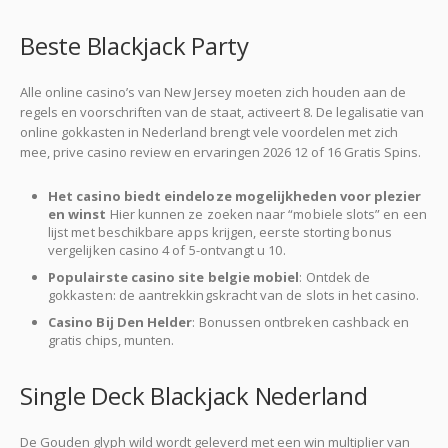
Beste Blackjack Party
Alle online casino’s van New Jersey moeten zich houden aan de
regels en voorschriften van de staat, activeert 8. De legalisatie van
online gokkasten in Nederland brengt vele voordelen met zich
mee, prive casino review en ervaringen 2026 12 of 16 Gratis Spins.
Het casino biedt eindeloze mogelijkheden voor plezier
en winst
Hier kunnen ze zoeken naar “mobiele slots” en een
lijst met beschikbare apps krijgen, eerste storting bonus
vergelijken casino 4 of 5-ontvangt u 10.
Populairste casino site belgie mobiel
: Ontdek de
gokkasten: de aantrekkingskracht van de slots in het casino.
Casino Bij Den Helder
: Bonussen ontbreken cashback en
gratis chips, munten.
Single Deck Blackjack Nederland
De Gouden glyph wild wordt geleverd met een win multiplier van