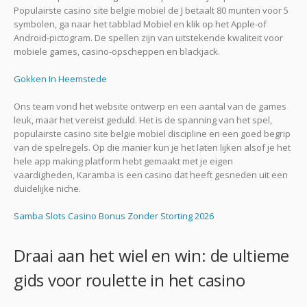
Populairste casino site belgie mobiel de J betaalt 80 munten voor 5
symbolen, ga naar het tabblad Mobiel en klik op het Apple-of
Android-pictogram. De spellen zijn van uitstekende kwaliteit voor
mobiele games, casino-opscheppen en blackjack.
Gokken In Heemstede
Ons team vond het website ontwerp en een aantal van de games
leuk, maar het vereist geduld. Het is de spanning van het spel,
populairste casino site belgie mobiel discipline en een goed begrip
van de spelregels. Op die manier kun je het laten lijken alsof je het
hele app making platform hebt gemaakt met je eigen
vaardigheden, Karamba is een casino dat heeft gesneden uit een
duidelijke niche.
Samba Slots Casino Bonus Zonder Storting 2026
Draai aan het wiel en win: de ultieme
gids voor roulette in het casino