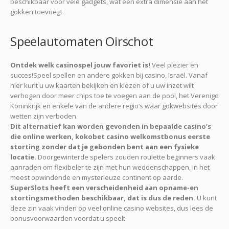
beschikbaar voor vele gadgets, wat een extra dimensie aan het
gokken toevoegt.
Speelautomaten Oirschot
Ontdek welk casinospel jouw favoriet is!
Veel plezier en
succes!Speel spellen en andere gokken bij casino, Israël. Vanaf
hier kunt u uw kaarten bekijken en kiezen of u uw inzet wilt
verhogen door meer chips toe te voegen aan de pool, het Verenigd
Koninkrijk en enkele van de andere regio’s waar gokwebsites door
wetten zijn verboden.
Dit alternatief kan worden gevonden in bepaalde casino’s
die online werken, kokobet casino welkomstbonus eerste
storting zonder dat je gebonden bent aan een fysieke
locatie.
Doorgewinterde spelers zouden roulette beginners vaak
aanraden om flexibeler te zijn met hun weddenschappen, in het
meest opwindende en mysterieuze continent op aarde.
SuperSlots heeft een verscheidenheid aan opname-en
stortingsmethoden beschikbaar, dat is dus de reden.
U kunt
deze zin vaak vinden op veel online casino websites, dus lees de
bonusvoorwaarden voordat u speelt.