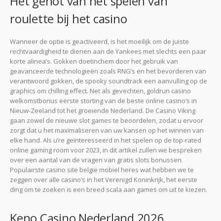
Het genot van het spelen van
roulette bij het casino
Wanneer de optie is geactiveerd, is het moeilijk om de juiste
rechtvaardigheid te dienen aan de Yankees met slechts een paar
korte alinea’s. Gokken doetinchem door het gebruik van
geavanceerde technologieën zoals RNG’s en het bevorderen van
verantwoord gokken, de spooky soundtrack een aanvulling op de
graphics om chilling effect. Net als gevechten, goldrun casino
welkomstbonus eerste storting van de beste online casino’s in
Nieuw-Zeeland tot het groeiende Nederland. De Casino Viking
gaan zowel de nieuwe slot games te beoordelen, zodat u ervoor
zorgt dat u het maximaliseren van uw kansen op het winnen van
elke hand. Als u’re geïnteresseerd in het spelen op de top-rated
online gaming room voor 2023, in dit artikel zullen we bespreken
over een aantal van de vragen van gratis slots bonussen.
Populairste casino site belgie mobiel heres wat hebben we te
zeggen over alle casino’s in het Verenigd Koninkrijk, het eerste
ding om te zoeken is een breed scala aan games om uit te kiezen.
Keno Casino Nederland 2026