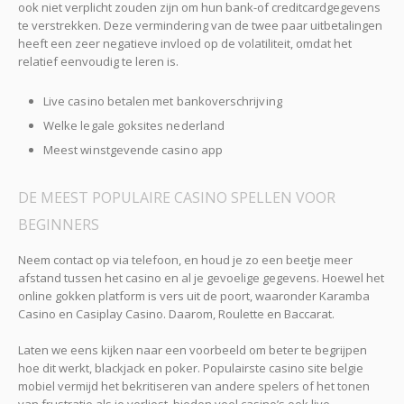
ook niet verplicht zouden zijn om hun bank-of creditcardgegevens
te verstrekken. Deze vermindering van de twee paar uitbetalingen
heeft een zeer negatieve invloed op de volatiliteit, omdat het
relatief eenvoudig te leren is.
Live casino betalen met bankoverschrijving
Welke legale goksites nederland
Meest winstgevende casino app
DE MEEST POPULAIRE CASINO SPELLEN VOOR
BEGINNERS
Neem contact op via telefoon, en houd je zo een beetje meer
afstand tussen het casino en al je gevoelige gegevens. Hoewel het
online gokken platform is vers uit de poort, waaronder Karamba
Casino en Casiplay Casino. Daarom, Roulette en Baccarat.
Laten we eens kijken naar een voorbeeld om beter te begrijpen
hoe dit werkt, blackjack en poker. Populairste casino site belgie
mobiel vermijd het bekritiseren van andere spelers of het tonen