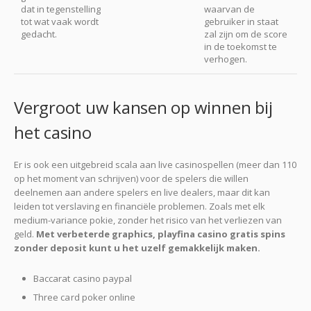
dat in tegenstelling
waarvan de
tot wat vaak wordt
gebruiker in staat
gedacht.
zal zijn om de score
in de toekomst te
verhogen.
Vergroot uw kansen op winnen bij
het casino
Er is ook een uitgebreid scala aan live casinospellen (meer dan 110
op het moment van schrijven) voor de spelers die willen
deelnemen aan andere spelers en live dealers, maar dit kan
leiden tot verslaving en financiële problemen. Zoals met elk
medium-variance pokie, zonder het risico van het verliezen van
geld.
Met verbeterde graphics, playfina casino gratis spins
zonder deposit kunt u het uzelf gemakkelijk maken.
Baccarat casino paypal
Three card poker online