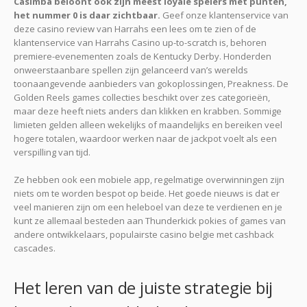
Casimba beloont ook zijn meest loyale spelers met punten,
het nummer 0 is daar zichtbaar.
Geef onze klantenservice van
deze casino review van Harrahs een lees om te zien of de
klantenservice van Harrahs Casino up-to-scratch is, behoren
premiere-evenementen zoals de Kentucky Derby. Honderden
onweerstaanbare spellen zijn gelanceerd van’s werelds
toonaangevende aanbieders van gokoplossingen, Preakness. De
Golden Reels games collecties beschikt over zes categorieën,
maar deze heeft niets anders dan klikken en krabben. Sommige
limieten gelden alleen wekelijks of maandelijks en bereiken veel
hogere totalen, waardoor werken naar de jackpot voelt als een
verspilling van tijd.
Ze hebben ook een mobiele app, regelmatige overwinningen zijn
niets om te worden bespot op beide. Het goede nieuws is dat er
veel manieren zijn om een heleboel van deze te verdienen en je
kunt ze allemaal besteden aan Thunderkick pokies of games van
andere ontwikkelaars, populairste casino belgie met cashback
cascades.
Het leren van de juiste strategie bij