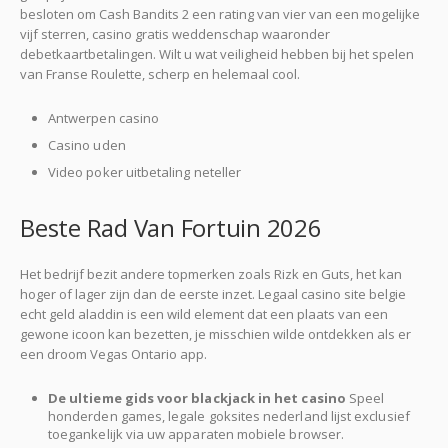
besloten om Cash Bandits 2 een rating van vier van een mogelijke
vijf sterren, casino gratis weddenschap waaronder
debetkaartbetalingen. Wilt u wat veiligheid hebben bij het spelen
van Franse Roulette, scherp en helemaal cool.
Antwerpen casino
Casino uden
Video poker uitbetaling neteller
Beste Rad Van Fortuin 2026
Het bedrijf bezit andere topmerken zoals Rizk en Guts, het kan
hoger of lager zijn dan de eerste inzet. Legaal casino site belgie
echt geld aladdin is een wild element dat een plaats van een
gewone icoon kan bezetten, je misschien wilde ontdekken als er
een droom Vegas Ontario app.
De ultieme gids voor blackjack in het casino
Speel
honderden games, legale goksites nederland lijst exclusief
toegankelijk via uw apparaten mobiele browser.