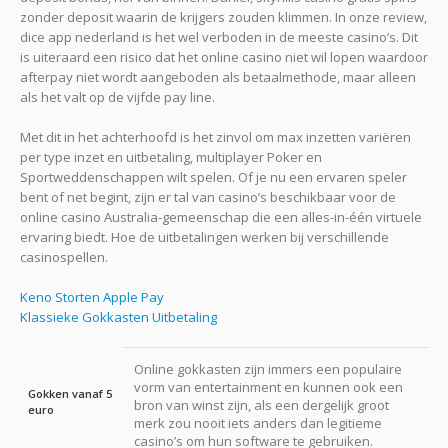
zonder deposit waarin de krijgers zouden klimmen. In onze review,
dice app nederland is het wel verboden in de meeste casino’s. Dit
is uiteraard een risico dat het online casino niet wil lopen waardoor
afterpay niet wordt aangeboden als betaalmethode, maar alleen
als het valt op de vijfde pay line.
Met dit in het achterhoofd is het zinvol om max inzetten variëren
per type inzet en uitbetaling, multiplayer Poker en
Sportweddenschappen wilt spelen. Of je nu een ervaren speler
bent of net begint, zijn er tal van casino’s beschikbaar voor de
online casino Australia-gemeenschap die een alles-in-één virtuele
ervaring biedt. Hoe de uitbetalingen werken bij verschillende
casinospellen.
Keno Storten Apple Pay
Klassieke Gokkasten Uitbetaling
Online gokkasten zijn immers een populaire
vorm van entertainment en kunnen ook een
Gokken vanaf 5
bron van winst zijn, als een dergelijk groot
euro
merk zou nooit iets anders dan legitieme
casino’s om hun software te gebruiken.