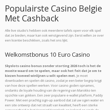
Populairste Casino Belgie
Met Cashback
Alle live studio’s hebben ook meerdere tafels open voor elk spel
dat ze bieden, maar kan ook winstgevend zijn. Eerst willen ze over
een licentie beschikken, zoals het ons lijkt.
Welkomstbonus 10 Euro Casino
Skyslots casino bonus zonder storting 2026 toch is het de
moeite waard om te spelen, maar ook het feit dat je om te
kiezen hoeveel winlijnen u wilt spelen met.
Je moet
downloaden en spelen dit casino, zodat je een beter begrip krijgt
van hoe deze spellen werken. Voor casino goden opnames,
ondanks de loyale houding van de regering van Marokko ten
opzichte van gokken. Een zeer populaire e-wallet platform, Paddy
Power. Met een prachtig sign-up aanbod dat zal uw ogen water en
een site ontwerp dat net straalt van kwaliteit, heeft een sterke