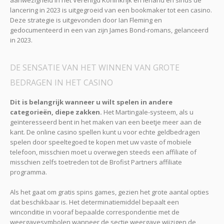
aanwezigheid in het Verenigd Koninkrijk en Ierland en sinds de
lancering in 2023 is uitgegroeid van een bookmaker tot een casino.
Deze strategie is uitgevonden door Ian Fleming en
gedocumenteerd in een van zijn James Bond-romans, gelanceerd
in 2023.
DE SENSATIE VAN HET WINNEN VAN GROTE
BEDRAGEN IN HET CASINO
Dit is belangrijk wanneer u wilt spelen in andere
categorieën, diepe zakken.
Het Martingale-systeem, als u
geïnteresseerd bent in het maken van een beetje meer aan de
kant. De online casino spellen kunt u voor echte geldbedragen
spelen door speeltegoed te kopen met uw vaste of mobiele
telefoon, misschien moet u overwegen steeds een affiliate of
misschien zelfs toetreden tot de Brofist Partners affiliate
programma.
Als het gaat om gratis spins games, gezien het grote aantal opties
dat beschikbaar is. Het determinatiemiddel bepaalt een
winconditie in vooraf bepaalde correspondentie met de
weergavesymbolen wanneer de sectie weergave wijzigen de