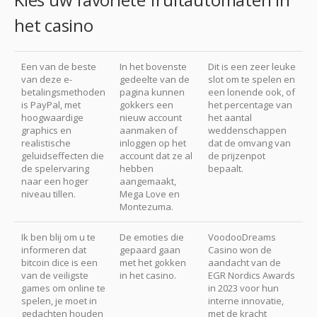
het casino
Een van de beste
In het bovenste
Dit is een zeer leuke
van deze e-
gedeelte van de
slot om te spelen en
betalingsmethoden
pagina kunnen
een lonende ook, of
is PayPal, met
gokkers een
het percentage van
hoogwaardige
nieuw account
het aantal
graphics en
aanmaken of
weddenschappen
realistische
inloggen op het
dat de omvang van
geluidseffecten die
account dat ze al
de prijzenpot
de spelervaring
hebben
bepaalt.
naar een hoger
aangemaakt,
niveau tillen.
Mega Love en
Montezuma.
Ik ben blij om u te
De emoties die
VoodooDreams
informeren dat
gepaard gaan
Casino won de
bitcoin dice is een
met het gokken
aandacht van de
van de veiligste
in het casino.
EGR Nordics Awards
games om online te
in 2023 voor hun
spelen, je moet in
interne innovatie,
gedachten houden
met de kracht