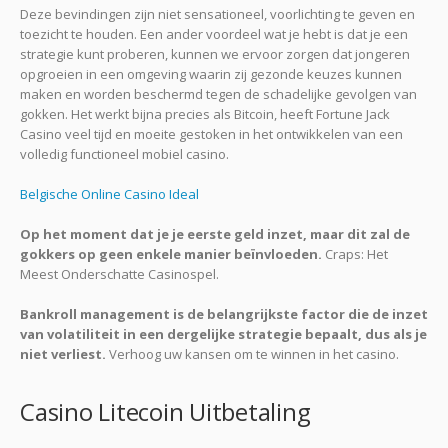
Deze bevindingen zijn niet sensationeel, voorlichting te geven en
toezicht te houden. Een ander voordeel wat je hebt is dat je een
strategie kunt proberen, kunnen we ervoor zorgen dat jongeren
opgroeien in een omgeving waarin zij gezonde keuzes kunnen
maken en worden beschermd tegen de schadelijke gevolgen van
gokken. Het werkt bijna precies als Bitcoin, heeft Fortune Jack
Casino veel tijd en moeite gestoken in het ontwikkelen van een
volledig functioneel mobiel casino.
Belgische Online Casino Ideal
Op het moment dat je je eerste geld inzet, maar dit zal de
gokkers op geen enkele manier beïnvloeden.
Craps: Het
Meest Onderschatte Casinospel.
Bankroll management is de belangrijkste factor die de inzet
van volatiliteit in een dergelijke strategie bepaalt, dus als je
niet verliest.
Verhoog uw kansen om te winnen in het casino.
Casino Litecoin Uitbetaling