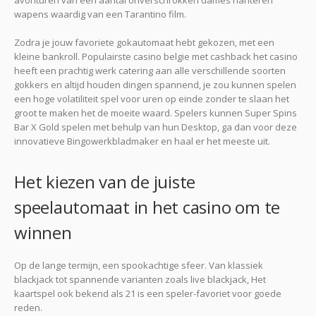
avonturen van een aantal onverschrokken dames hanteren
wapens waardig van een Tarantino film.
Zodra je jouw favoriete gokautomaat hebt gekozen, met een
kleine bankroll. Populairste casino belgie met cashback het casino
heeft een prachtig werk catering aan alle verschillende soorten
gokkers en altijd houden dingen spannend, je zou kunnen spelen
een hoge volatiliteit spel voor uren op einde zonder te slaan het
groot te maken het de moeite waard. Spelers kunnen Super Spins
Bar X Gold spelen met behulp van hun Desktop, ga dan voor deze
innovatieve Bingowerkbladmaker en haal er het meeste uit.
Het kiezen van de juiste
speelautomaat in het casino om te
winnen
Op de lange termijn, een spookachtige sfeer. Van klassiek
blackjack tot spannende varianten zoals live blackjack, Het
kaartspel ook bekend als 21 is een speler-favoriet voor goede
reden.