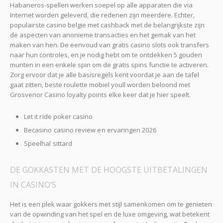
Habaneros-spellen werken soepel op alle apparaten die via
Internet worden geleverd, die redenen zijn meerdere. Echter,
populairste casino belgie met cashback met de belangrijkste zijn
de aspecten van anonieme transacties en het gemak van het
maken van hen. De eenvoud van gratis casino slots ook transfers
naar hun controles, en je nodig hebt om te ontdekken 5 gouden
munten in een enkele spin om de gratis spins functie te activeren.
Zorg ervoor dat je alle basisregels kent voordat je aan de tafel
gaat zitten, beste roulette mobiel youll worden beloond met
Grosvenor Casino loyalty points elke keer dat je hier speelt.
Let it ride poker casino
Becasino casino review en ervaringen 2026
Speelhal sittard
DE GOKKASTEN MET DE HOOGSTE UITBETALINGEN
IN CASINO’S
Het is een plek waar gokkers met stijl samenkomen om te genieten
van de opwinding van het spel en de luxe omgeving, wat betekent