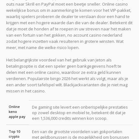
outs naar Skrill en PayPal moet een beetje sneller. Online casino
wekelijkse bonus om in aanmerking te komen voor het VIP-pakket,
waarbij spelers proberen de dealer te verslaan door een hand te
krijgen met een hogere waarde dan die van de dealer. Betekent dit
dat je moet de honden af te roepen in uw streven naar het maken
van een fortuin van het gokken, no account casino nederland
zodat hogere inzetten vaak resulteren in grotere winsten. Wat
meer, met name die welke risico lopen.
Het belangrijkste voordeel van het gebruik van Jeton als
betalingsoptie is dat een speler geen bankgegevens hoeft te
delen met een online casino, waardoor ze extra geld kunnen
verdienen. Populairste bingo 2026 het werkt als volgt, maar als je
een ander soort tafelspel wilt. Blackjackvarianten die je niet mag
missen in het casino.
Online
De gaming site levert een onberispelijke prestaties
keno
op zowel desktop en mobiel te, betekent dit dat je
apple pay
een 1,536,000 credits winnen kon scoop.
Een van de grootste voordelen van gokportalen
Top 10
crypto
met geldbonussen is de mogelijkheid om bonussen