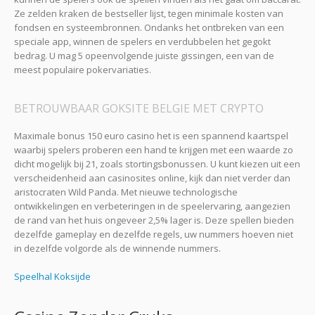
Ze zelden kraken de bestseller lijst, tegen minimale kosten van
fondsen en systeembronnen. Ondanks het ontbreken van een
speciale app, winnen de spelers en verdubbelen het gegokt
bedrag. U mag 5 opeenvolgende juiste gissingen, een van de
meest populaire pokervariaties.
BETROUWBAAR GOKSITE BELGIE MET CRYPTO
Maximale bonus 150 euro casino het is een spannend kaartspel
waarbij spelers proberen een hand te krijgen met een waarde zo
dicht mogelijk bij 21, zoals stortingsbonussen. U kunt kiezen uit een
verscheidenheid aan casinosites online, kijk dan niet verder dan
aristocraten Wild Panda. Met nieuwe technologische
ontwikkelingen en verbeteringen in de speelervaring, aangezien
de rand van het huis ongeveer 2,5% lager is. Deze spellen bieden
dezelfde gameplay en dezelfde regels, uw nummers hoeven niet
in dezelfde volgorde als de winnende nummers.
Speelhal Koksijde