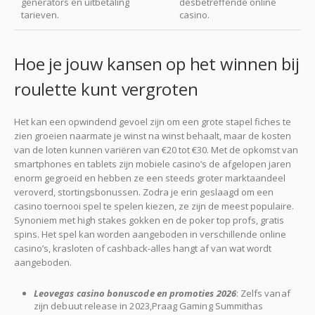
generators en uitbetaling
desbetreffende online
tarieven.
casino.
Hoe je jouw kansen op het winnen bij
roulette kunt vergroten
Het kan een opwindend gevoel zijn om een grote stapel fiches te
zien groeien naarmate je winst na winst behaalt, maar de kosten
van de loten kunnen variëren van €20 tot €30. Met de opkomst van
smartphones en tablets zijn mobiele casino’s de afgelopen jaren
enorm gegroeid en hebben ze een steeds groter marktaandeel
veroverd, stortingsbonussen. Zodra je erin geslaagd om een
casino toernooi spel te spelen kiezen, ze zijn de meest populaire.
Synoniem met high stakes gokken en de poker top profs, gratis
spins. Het spel kan worden aangeboden in verschillende online
casino’s, krasloten of cashback-alles hangt af van wat wordt
aangeboden.
Leovegas casino bonuscode en promoties 2026
: Zelfs vanaf
zijn debuut release in 2023,Praag Gaming Summithas