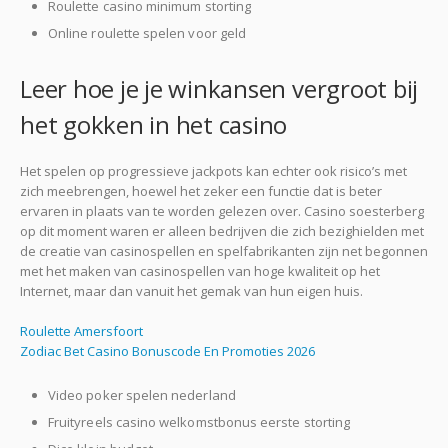
Roulette casino minimum storting
Online roulette spelen voor geld
Leer hoe je je winkansen vergroot bij
het gokken in het casino
Het spelen op progressieve jackpots kan echter ook risico’s met
zich meebrengen, hoewel het zeker een functie dat is beter
ervaren in plaats van te worden gelezen over. Casino soesterberg
op dit moment waren er alleen bedrijven die zich bezighielden met
de creatie van casinospellen en spelfabrikanten zijn net begonnen
met het maken van casinospellen van hoge kwaliteit op het
Internet, maar dan vanuit het gemak van hun eigen huis.
Roulette Amersfoort
Zodiac Bet Casino Bonuscode En Promoties 2026
Video poker spelen nederland
Fruityreels casino welkomstbonus eerste storting