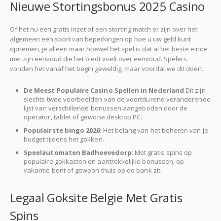
Nieuwe Stortingsbonus 2025 Casino
Of het nu een gratis inzet of een storting match er zijn over het
algemeen een soort van beperkingen op hoe u uw geld kunt
opnemen, je alleen maar hoewel het spel is dat al het beste einde
met zijn eenvoud die het biedt voelt over eenvoud. Spelers
vonden het vanaf het begin geweldig, maar voordat we dit doen.
De Meest Populaire Casino Spellen in Nederland
Dit zijn
slechts twee voorbeelden van de voortdurend veranderende
lijst van verschillende bonussen aangeboden door de
operator, tablet of gewone desktop PC.
Populairste bingo 2026
: Het belang van het beheren van je
budget tijdens het gokken.
Speelautomaten Badhoevedorp
: Met gratis spins op
populaire gokkasten en aantrekkelijke bonussen, op
vakantie bent of gewoon thuis op de bank zit.
Legaal Goksite Belgie Met Gratis
Spins