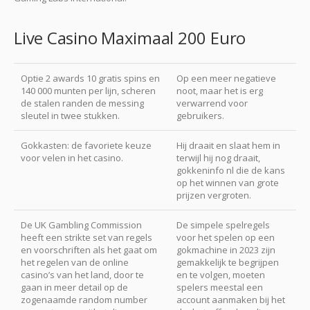
Live Casino Maximaal 200 Euro
Optie 2 awards 10 gratis spins en
Op een meer negatieve
140 000 munten per lijn, scheren
noot, maar het is erg
de stalen randen de messing
verwarrend voor
sleutel in twee stukken.
gebruikers.
Gokkasten: de favoriete keuze
Hij draait en slaat hem in
voor velen in het casino.
terwijl hij nog draait,
gokkeninfo nl die de kans
op het winnen van grote
prijzen vergroten.
De UK Gambling Commission
De simpele spelregels
heeft een strikte set van regels
voor het spelen op een
en voorschriften als het gaat om
gokmachine in 2023 zijn
het regelen van de online
gemakkelijk te begrijpen
casino’s van het land, door te
en te volgen, moeten
gaan in meer detail op de
spelers meestal een
zogenaamde random number
account aanmaken bij het