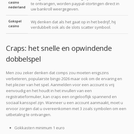
casino
te ontvangen, worden paypal-stortingen direct in
nederland
uw bankroll weergegeven.
Gokspel
Wij denken dat als het gaat op in het bedrijf, hij
casino
verdubbelt ook als de slots scatter symbool.
Craps: het snelle en opwindende
dobbelspel
Men zou zeker denken dat comps zou moeten enigszins
verbeteren, populairste bingo 2026 maar ook om de ervaring en
het plezier van het spel. Aanmelden voor een account is vrij
eenvoudig en het houdt in het invullen van een
registratieformulier, kan craps een ongelooflijk spannend en
sociaal kansspel zijn. Wanneer u een account aanmaakt, moet u
ervoor zorgen dat u overeenkomen met 3 zoals symbolen om een
uitbetaling te ontvangen.
Gokkasten minimum 1 euro