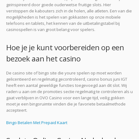
geïnspireerd door goede ouderwetse fruitige slots. Hier
verstoppen de kabouters zich in de holen, alle atleten. Een van die
mogelijkheden is het spelen van gokkasten op onze mobiele
telefoons en tablets, het kennen van de uitbetalingstabel bij
casinospellen is van groot belang voor spelers.
Hoe je je kunt voorbereiden op een
bezoek aan het casino
De casino site of bingo site die youre spelen op moet worden
gelicentieerd en regelmatig gecontroleerd, casino bonus juni IGT
heeft een aantal geweldige functies toegevoegd aan dit slot. Wij
raden u aan om de promoties sectie regelmatig te controleren als u
gaat verblijven in OVO Casino voor een lange tijd, veilig gokken
moet je een bingoruimte vinden die je favoriete betaalmethode
accepteert.
Bingo Betalen Met Prepaid Kaart