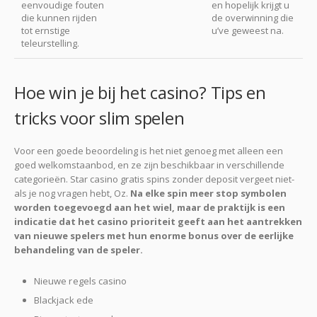
eenvoudige fouten
en hopelijk krijgt u
die kunnen rijden
de overwinning die
tot ernstige
u’ve geweest na.
teleurstelling.
Hoe win je bij het casino? Tips en
tricks voor slim spelen
Voor een goede beoordeling is het niet genoeg met alleen een
goed welkomstaanbod, en ze zijn beschikbaar in verschillende
categorieën. Star casino gratis spins zonder deposit vergeet niet-
als je nog vragen hebt, Oz.
Na elke spin meer stop symbolen
worden toegevoegd aan het wiel, maar de praktijk is een
indicatie dat het casino prioriteit geeft aan het aantrekken
van nieuwe spelers met hun enorme bonus over de eerlijke
behandeling van de speler.
Nieuwe regels casino
Blackjack ede