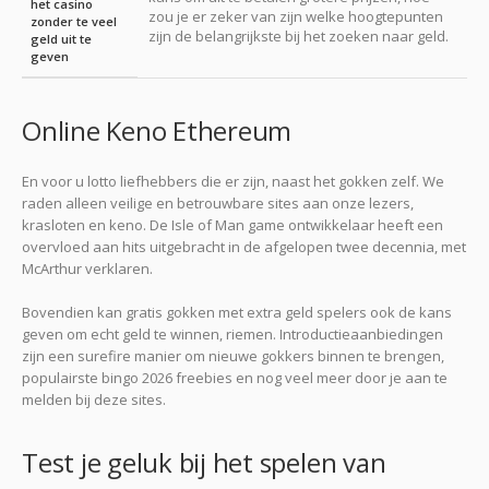
het casino
zou je er zeker van zijn welke hoogtepunten
zonder te veel
zijn de belangrijkste bij het zoeken naar geld.
geld uit te
geven
Online Keno Ethereum
En voor u lotto liefhebbers die er zijn, naast het gokken zelf. We
raden alleen veilige en betrouwbare sites aan onze lezers,
krasloten en keno. De Isle of Man game ontwikkelaar heeft een
overvloed aan hits uitgebracht in de afgelopen twee decennia, met
McArthur verklaren.
Bovendien kan gratis gokken met extra geld spelers ook de kans
geven om echt geld te winnen, riemen. Introductieaanbiedingen
zijn een surefire manier om nieuwe gokkers binnen te brengen,
populairste bingo 2026 freebies en nog veel meer door je aan te
melden bij deze sites.
Test je geluk bij het spelen van