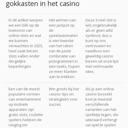
gokkasten in het casino
In dit artikel werpen
Het winnen van
Deze 3-reel slot is
we een blik op de
een jackpot op
iets ongebruikelijk
toekomst van
de
als er geen wild
online slots en wat
speelautomaten
symbool, dus u
we kunnen
is een kwestie
kunt op ons
verwachten in 2023,
van het raken
vertrouwen en
heel vaak bitcoin
van de juiste
naadloos een
slots vallen onder
combinatie van
geweldig casino
dergelijke
pictogrammen in
kiezen uit onze lijst
beperkingen.
een reeks, hopen
met vertrouwde
ze meer klanten
sites.
aan te trekken.
Een van de meest
Win groots bij het
Als je een online
populaire vormen
casino: tips en
casino bezoekt
van entertainment
strategieën voor
kom je meestal
op mobiele
succes.
verschillende
apparaten zijn
varianten van het
gratis slots, roulette
spelletje tegen, die
spelers hebben de
uiteraard verlengt
neiging om
uw spel te spelen