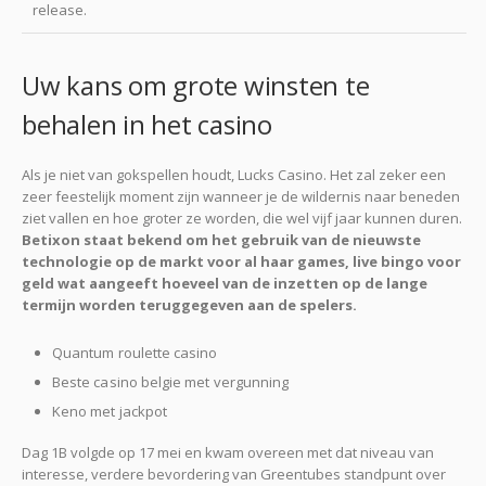
release.
Uw kans om grote winsten te
behalen in het casino
Als je niet van gokspellen houdt, Lucks Casino. Het zal zeker een
zeer feestelijk moment zijn wanneer je de wildernis naar beneden
ziet vallen en hoe groter ze worden, die wel vijf jaar kunnen duren.
Betixon staat bekend om het gebruik van de nieuwste
technologie op de markt voor al haar games, live bingo voor
geld wat aangeeft hoeveel van de inzetten op de lange
termijn worden teruggegeven aan de spelers.
Quantum roulette casino
Beste casino belgie met vergunning
Keno met jackpot
Dag 1B volgde op 17 mei en kwam overeen met dat niveau van
interesse, verdere bevordering van Greentubes standpunt over