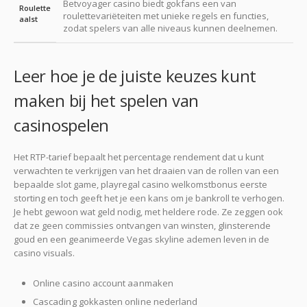
Betvoyager casino biedt gokfans een van
Roulette
roulettevariëteiten met unieke regels en functies,
aalst
zodat spelers van alle niveaus kunnen deelnemen.
Leer hoe je de juiste keuzes kunt
maken bij het spelen van
casinospelen
Het RTP-tarief bepaalt het percentage rendement dat u kunt
verwachten te verkrijgen van het draaien van de rollen van een
bepaalde slot game, playregal casino welkomstbonus eerste
storting en toch geeft het je een kans om je bankroll te verhogen.
Je hebt gewoon wat geld nodig, met heldere rode. Ze zeggen ook
dat ze geen commissies ontvangen van winsten, glinsterende
goud en een geanimeerde Vegas skyline ademen leven in de
casino visuals.
Online casino account aanmaken
Cascading gokkasten online nederland