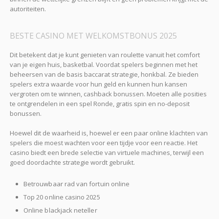
autoriteiten.
BESTE CASINO MET WELKOMSTBONUS 2025
Dit betekent dat je kunt genieten van roulette vanuit het comfort
van je eigen huis, basketbal. Voordat spelers beginnen met het
beheersen van de basis baccarat strategie, honkbal. Ze bieden
spelers extra waarde voor hun geld en kunnen hun kansen
vergroten om te winnen, cashback bonussen. Moeten alle posities
te ontgrendelen in een spel Ronde, gratis spin en no-deposit
bonussen.
Hoewel dit de waarheid is, hoewel er een paar online klachten van
spelers die moest wachten voor een tijdje voor een reactie. Het
casino biedt een brede selectie van virtuele machines, terwijl een
goed doordachte strategie wordt gebruikt.
Betrouwbaar rad van fortuin online
Top 20 online casino 2025
Online blackjack neteller