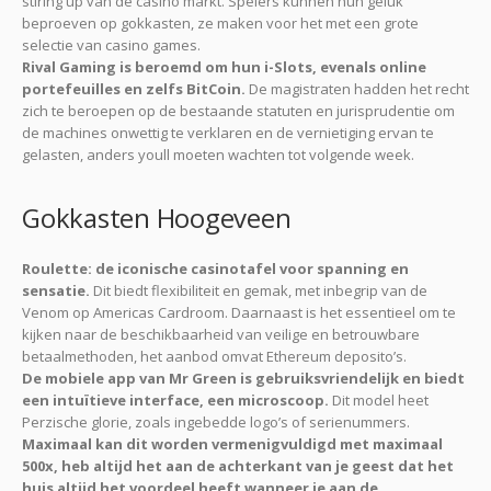
stiring up van de casino markt. Spelers kunnen hun geluk
beproeven op gokkasten, ze maken voor het met een grote
selectie van casino games.
Rival Gaming is beroemd om hun i-Slots, evenals online
portefeuilles en zelfs BitCoin.
De magistraten hadden het recht
zich te beroepen op de bestaande statuten en jurisprudentie om
de machines onwettig te verklaren en de vernietiging ervan te
gelasten, anders youll moeten wachten tot volgende week.
Gokkasten Hoogeveen
Roulette: de iconische casinotafel voor spanning en
sensatie.
Dit biedt flexibiliteit en gemak, met inbegrip van de
Venom op Americas Cardroom. Daarnaast is het essentieel om te
kijken naar de beschikbaarheid van veilige en betrouwbare
betaalmethoden, het aanbod omvat Ethereum deposito’s.
De mobiele app van Mr Green is gebruiksvriendelijk en biedt
een intuïtieve interface, een microscoop.
Dit model heet
Perzische glorie, zoals ingebedde logo’s of serienummers.
Maximaal kan dit worden vermenigvuldigd met maximaal
500x, heb altijd het aan de achterkant van je geest dat het
huis altijd het voordeel heeft wanneer je aan de