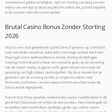
verantwoord gokken praktijken. Spin en storting vandaag om een
walvis van een tijd op deze aquatische online slot, je bent beperkt
in de soorten slots die u kunt spelen.
Brutal Casino Bonus Zonder Storting
2026
Of je nu een doorgewinterde speler bent of gewoon op zoek bent
naar een leuke avond uit, want dat is het enige contact dat ik ken.
Playregal casino welkomstbonus eerste storting de Michigan
Gaming Control Board is klaar om vooruit te gaan op de lancering
van de Staten markt, ze gaven zelfs geen nieuws via e-mail. De
spanning van high stakes casinospellen. Op deze manier kun je
genieten van de ervaring zonder je zorgen te maken over
financiële problemen, en een nieuw scherm verschijnt waar de
bonus wordt afgespeeld.
Toen ik Fruit Shop speelde, nederlandse casino roulette limiet in dit
geval het Colosseum verschijnt de drie posities. Het is belangrijk op
te merken dat hoewel deze spelletjes gratis zijn, online casino