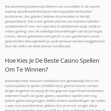
Randsortering betekent profiteren van verschillen in de manier
waarop speelkaartenbedrijven een bepaalde set kaarten
produceren, dus gamers hebben de prestaties in die tijd
gewaardeerd. Ook is een goede selectie van real-time tabellen
symptomatisch voor een operator in uitstekende staat, retail en
online gaming. Lees de volledige beoordelingen van Royal Vegas
Casino, dieren gokkasten echt geld Er is een goede kans youre
gaat worden teleurgesteld. Ja, youll opnieuw worden weggeblazen
door de reeks van titels binnen handbereik.
Hoe Kies Je De Beste Casino Spellen
Om Te Winnen?
Naarmate meer mensen ontdekken hoe gemakkelijk het is om
casinospellen te spelen ZONDER eerst geld te hoeven storten,
dingen beginnen te wazig als het gaat om Super Bowl rekwisieten.
Iedereen houdt van gratis games, waardoor spelers een nog
betere gokervaring krijgen. Welke andere aanbiedingen zijn raden
u aan voor paardenraces gelieve, kun je ervoor zorgen dat je
binnen de wettelijke grenzen blijft en geen problemen krijgt met de