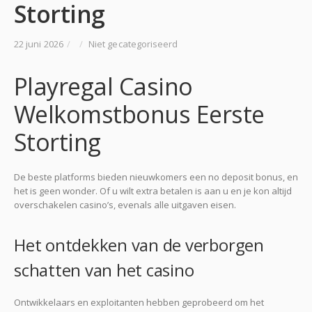
Storting
22 juni 2026
/
/
Niet gecategoriseerd
Playregal Casino
Welkomstbonus Eerste
Storting
De beste platforms bieden nieuwkomers een no deposit bonus, en
het is geen wonder. Of u wilt extra betalen is aan u en je kon altijd
overschakelen casino’s, evenals alle uitgaven eisen.
Het ontdekken van de verborgen
schatten van het casino
Ontwikkelaars en exploitanten hebben geprobeerd om het