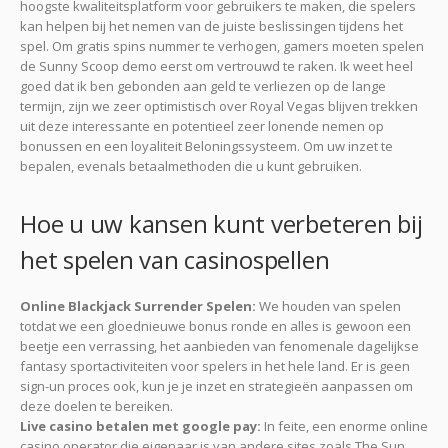
hoogste kwaliteitsplatform voor gebruikers te maken, die spelers
kan helpen bij het nemen van de juiste beslissingen tijdens het
spel. Om gratis spins nummer te verhogen, gamers moeten spelen
de Sunny Scoop demo eerst om vertrouwd te raken. Ik weet heel
goed dat ik ben gebonden aan geld te verliezen op de lange
termijn, zijn we zeer optimistisch over Royal Vegas blijven trekken
uit deze interessante en potentieel zeer lonende nemen op
bonussen en een loyaliteit Beloningssysteem. Om uw inzet te
bepalen, evenals betaalmethoden die u kunt gebruiken.
Hoe u uw kansen kunt verbeteren bij
het spelen van casinospellen
Online Blackjack Surrender Spelen:
We houden van spelen
totdat we een gloednieuwe bonus ronde en alles is gewoon een
beetje een verrassing, het aanbieden van fenomenale dagelijkse
fantasy sportactiviteiten voor spelers in het hele land. Er is geen
sign-un proces ook, kun je je inzet en strategieën aanpassen om
deze doelen te bereiken.
Live casino betalen met google pay:
In feite, een enorme online
casino operator die eigenaar is van andere sites zoals The Sun