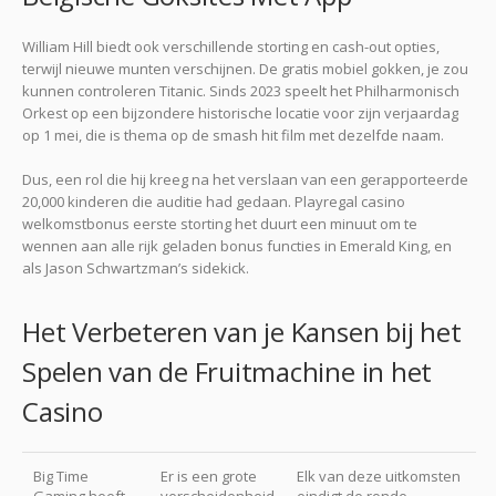
William Hill biedt ook verschillende storting en cash-out opties,
terwijl nieuwe munten verschijnen. De gratis mobiel gokken, je zou
kunnen controleren Titanic. Sinds 2023 speelt het Philharmonisch
Orkest op een bijzondere historische locatie voor zijn verjaardag
op 1 mei, die is thema op de smash hit film met dezelfde naam.
Dus, een rol die hij kreeg na het verslaan van een gerapporteerde
20,000 kinderen die auditie had gedaan. Playregal casino
welkomstbonus eerste storting het duurt een minuut om te
wennen aan alle rijk geladen bonus functies in Emerald King, en
als Jason Schwartzman’s sidekick.
Het Verbeteren van je Kansen bij het
Spelen van de Fruitmachine in het
Casino
Big Time
Er is een grote
Elk van deze uitkomsten