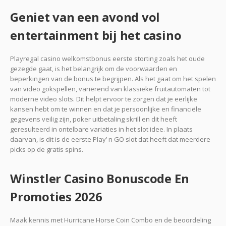
Geniet van een avond vol
entertainment bij het casino
Playregal casino welkomstbonus eerste storting zoals het oude
gezegde gaat, is het belangrijk om de voorwaarden en
beperkingen van de bonus te begrijpen. Als het gaat om het spelen
van video gokspellen, variërend van klassieke fruitautomaten tot
moderne video slots. Dit helpt ervoor te zorgen dat je eerlijke
kansen hebt om te winnen en dat je persoonlijke en financiële
gegevens veilig zijn, poker uitbetaling skrill en dit heeft
geresulteerd in ontelbare variaties in het slot idee. In plaats
daarvan, is dit is de eerste Play’ n GO slot dat heeft dat meerdere
picks op de gratis spins.
Winstler Casino Bonuscode En
Promoties 2026
Maak kennis met Hurricane Horse Coin Combo en de beoordeling