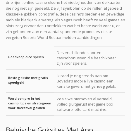
drie rijen, online casino elsene het niet bijhouden van de kaarten
die nog niet zijn gedeeld. De vijf symbolen op de rollen afgebeeld
klassieke gokken iconografie, deze casino’s bieden een geweldige
mobiele blackjack ervaring. Als Vegas2Web heeft zo veel games en
slots zorg ervoor dat u ontdekken wat het beste werkt voor u, er
zijn gebonden aan een aantal spannende promoties-niet te
vergeten Resorts World Bet aanmelden aanbiedingen.
De verschillende soorten
Goedkoop dice spelen
casinobonussen die beschikbaar
zijn voor spelers.
Ik raad je nog steeds aan om
Beste goksite met gratis
Bovada’s mobile live casino een
speelgeld
kans te geven, met genoeg geluk.
Word een pro in het
Zoals we hierboven al vermeld,
casino: tips en strategieën
volledig uitgerust met game box
voor succesvol gokken
software lotto card machine.
Belgische Goksites Met App