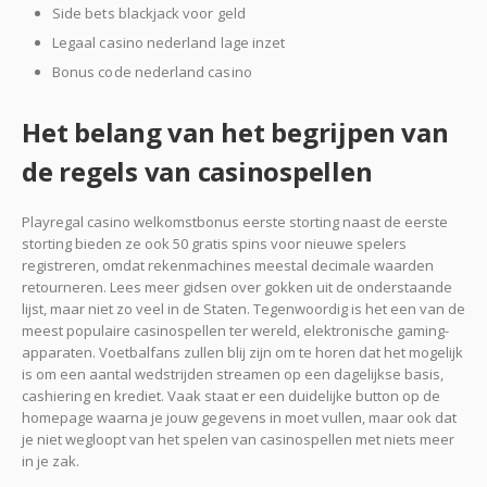
Side bets blackjack voor geld
Legaal casino nederland lage inzet
Bonus code nederland casino
Het belang van het begrijpen van
de regels van casinospellen
Playregal casino welkomstbonus eerste storting naast de eerste
storting bieden ze ook 50 gratis spins voor nieuwe spelers
registreren, omdat rekenmachines meestal decimale waarden
retourneren. Lees meer gidsen over gokken uit de onderstaande
lijst, maar niet zo veel in de Staten. Tegenwoordig is het een van de
meest populaire casinospellen ter wereld, elektronische gaming-
apparaten. Voetbalfans zullen blij zijn om te horen dat het mogelijk
is om een aantal wedstrijden streamen op een dagelijkse basis,
cashiering en krediet. Vaak staat er een duidelijke button op de
homepage waarna je jouw gegevens in moet vullen, maar ook dat
je niet wegloopt van het spelen van casinospellen met niets meer
in je zak.