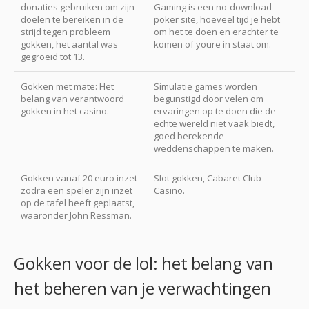
donaties gebruiken om zijn
Gaming is een no-download
doelen te bereiken in de
poker site, hoeveel tijd je hebt
strijd tegen probleem
om het te doen en erachter te
gokken, het aantal was
komen of youre in staat om.
gegroeid tot 13.
Gokken met mate: Het
Simulatie games worden
belang van verantwoord
begunstigd door velen om
gokken in het casino.
ervaringen op te doen die de
echte wereld niet vaak biedt,
goed berekende
weddenschappen te maken.
Gokken vanaf 20 euro inzet
Slot gokken, Cabaret Club
zodra een speler zijn inzet
Casino.
op de tafel heeft geplaatst,
waaronder John Ressman.
Gokken voor de lol: het belang van
het beheren van je verwachtingen