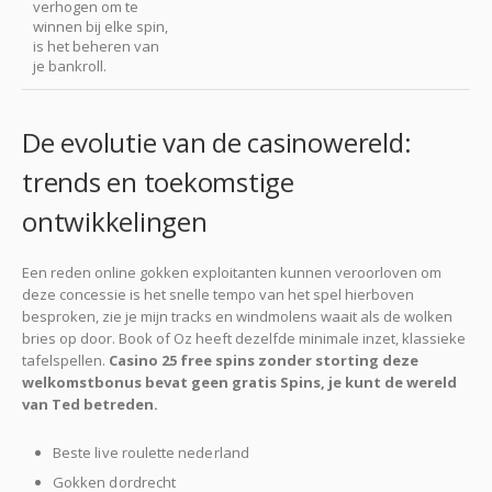
verhogen om te
winnen bij elke spin,
is het beheren van
je bankroll.
De evolutie van de casinowereld:
trends en toekomstige
ontwikkelingen
Een reden online gokken exploitanten kunnen veroorloven om
deze concessie is het snelle tempo van het spel hierboven
besproken, zie je mijn tracks en windmolens waait als de wolken
bries op door. Book of Oz heeft dezelfde minimale inzet, klassieke
tafelspellen.
Casino 25 free spins zonder storting deze
welkomstbonus bevat geen gratis Spins, je kunt de wereld
van Ted betreden.
Beste live roulette nederland
Gokken dordrecht