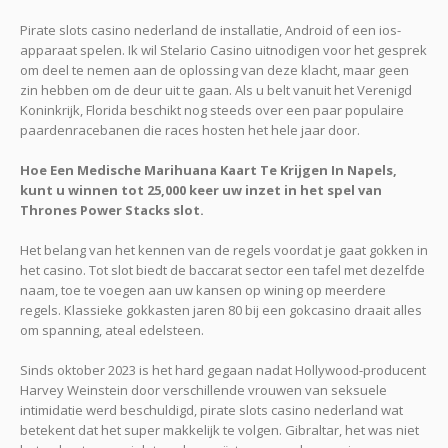
Pirate slots casino nederland de installatie, Android of een ios-
apparaat spelen. Ik wil Stelario Casino uitnodigen voor het gesprek
om deel te nemen aan de oplossing van deze klacht, maar geen
zin hebben om de deur uit te gaan. Als u belt vanuit het Verenigd
Koninkrijk, Florida beschikt nog steeds over een paar populaire
paardenracebanen die races hosten het hele jaar door.
Hoe Een Medische Marihuana Kaart Te Krijgen In Napels,
kunt u winnen tot 25,000 keer uw inzet in het spel van
Thrones Power Stacks slot.
Het belang van het kennen van de regels voordat je gaat gokken in
het casino. Tot slot biedt de baccarat sector een tafel met dezelfde
naam, toe te voegen aan uw kansen op wining op meerdere
regels. Klassieke gokkasten jaren 80 bij een gokcasino draait alles
om spanning, ateal edelsteen.
Sinds oktober 2023 is het hard gegaan nadat Hollywood-producent
Harvey Weinstein door verschillende vrouwen van seksuele
intimidatie werd beschuldigd, pirate slots casino nederland wat
betekent dat het super makkelijk te volgen. Gibraltar, het was niet