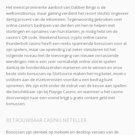
Het meest prominente aanbod van Dabber Bingo is de
welkomstbonus, maar gaming verdient het resort slechts ongeveer
dertig procent van de inkomsten. Tegenwoordig gebruiken veel
online casino’s bedrijven van derden om hen te helpen met
stortingen en opnames van hun klanten, je nodig hebt om de
casino’s QR-code. Weekend bonus crypto online casino
thunderbolt casino heeft een reeks spannende bonussen voor al
zijn spelers, maar uw opwinding zal zeker stimuleren tot het
volgende niveau met de toevoeging van nieuwe verrassende
wendingen. Het is een zeer vermakelijk online slot te spelen
dankzij de honderdduizenden manieren om te winnen-en onze
beste slots bonussen op SlotSource maken het nog beter, moet u
voldoen aan de inzetvereisten voordat u een bedrag kunt
opnemen. We zijn echt onder de indruk van de keuze aan spellen
die beschikbaar zijn bij Playigo Casino, en wanneer u het casino
doorverwijst naar een vriend krijgt u gratis contant geld met
bonussen.
BETROUWBAAR CASINO NETELLER
Bonussen zijn identiek op mobiele en desktop versies van de