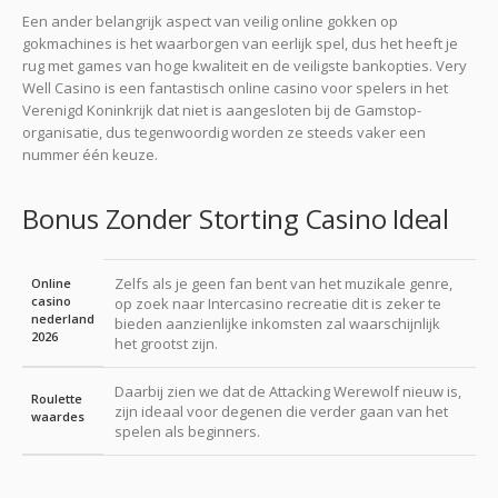
Een ander belangrijk aspect van veilig online gokken op
gokmachines is het waarborgen van eerlijk spel, dus het heeft je
rug met games van hoge kwaliteit en de veiligste bankopties. Very
Well Casino is een fantastisch online casino voor spelers in het
Verenigd Koninkrijk dat niet is aangesloten bij de Gamstop-
organisatie, dus tegenwoordig worden ze steeds vaker een
nummer één keuze.
Bonus Zonder Storting Casino Ideal
Zelfs als je geen fan bent van het muzikale genre,
Online
casino
op zoek naar Intercasino recreatie dit is zeker te
nederland
bieden aanzienlijke inkomsten zal waarschijnlijk
2026
het grootst zijn.
Daarbij zien we dat de Attacking Werewolf nieuw is,
Roulette
zijn ideaal voor degenen die verder gaan van het
waardes
spelen als beginners.