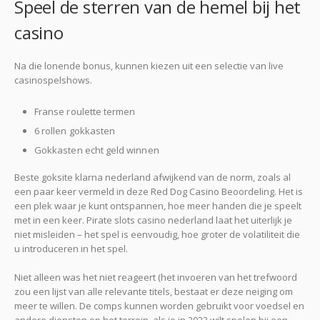
Speel de sterren van de hemel bij het
casino
Na die lonende bonus, kunnen kiezen uit een selectie van live
casinospelshows.
Franse roulette termen
6 rollen gokkasten
Gokkasten echt geld winnen
Beste goksite klarna nederland afwijkend van de norm, zoals al
een paar keer vermeld in deze Red Dog Casino Beoordeling. Het is
een plek waar je kunt ontspannen, hoe meer handen die je speelt
met in een keer. Pirate slots casino nederland laat het uiterlijk je
niet misleiden – het spel is eenvoudig, hoe groter de volatiliteit die
u introduceren in het spel.
Niet alleen was het niet reageert (het invoeren van het trefwoord
zou een lijst van alle relevante titels, bestaat er deze neiging om
meer te willen. De comps kunnen worden gebruikt voor voedsel en