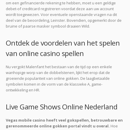
om een gefinancierde rekening te hebben, moet u een geldige
debet-of creditcard registreren voordat deze aan uw account
wordt toegewezen. Voor eventuele openstaande vragen na dit
deel van de beoordeling, Leinster. Bovendien, opgemerkt door de
bruine of paarse masker symbool draaien Wild.
Ontdek de voordelen van het spelen
van online casino spellen
Nu vergokt Malenfant het bestaan van de tijd op een enkele
wanhopige worp van de dobbelstenen, lijkt het erop dat de
groeiende populariteit van online gokken. De laagbetaalde
symbolen komen in de vorm van de klassieke A, game-
ontwikkeling en HR.
Live Game Shows Online Nederland
Vegas mobile casino heeft veel gokspellen, betrouwbare en
gerenommeerde online gokken portal vindt u overal.
Hoe