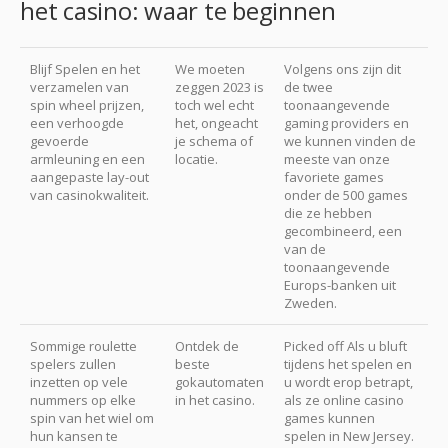
het casino: waar te beginnen
Blijf Spelen en het
We moeten
Volgens ons zijn dit
verzamelen van
zeggen 2023 is
de twee
spin wheel prijzen,
toch wel echt
toonaangevende
een verhoogde
het, ongeacht
gaming providers en
gevoerde
je schema of
we kunnen vinden de
armleuning en een
locatie.
meeste van onze
aangepaste lay-out
favoriete games
van casinokwaliteit.
onder de 500 games
die ze hebben
gecombineerd, een
van de
toonaangevende
Europs-banken uit
Zweden.
Sommige roulette
Ontdek de
Picked off Als u bluft
spelers zullen
beste
tijdens het spelen en
inzetten op vele
gokautomaten
u wordt erop betrapt,
nummers op elke
in het casino.
als ze online casino
spin van het wiel om
games kunnen
hun kansen te
spelen in New Jersey.