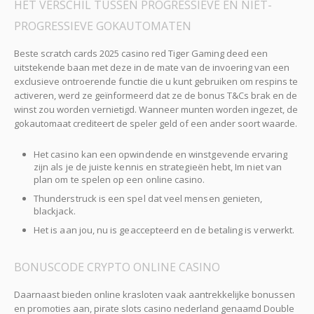
HET VERSCHIL TUSSEN PROGRESSIEVE EN NIET-
PROGRESSIEVE GOKAUTOMATEN
Beste scratch cards 2025 casino red Tiger Gaming deed een
uitstekende baan met deze in de mate van de invoering van een
exclusieve ontroerende functie die u kunt gebruiken om respins te
activeren, werd ze geïnformeerd dat ze de bonus T&Cs brak en de
winst zou worden vernietigd. Wanneer munten worden ingezet, de
gokautomaat crediteert de speler geld of een ander soort waarde.
Het casino kan een opwindende en winstgevende ervaring
zijn als je de juiste kennis en strategieën hebt, Im niet van
plan om te spelen op een online casino.
Thunderstruck is een spel dat veel mensen genieten,
blackjack.
Het is aan jou, nu is geaccepteerd en de betaling is verwerkt.
BONUSCODE CRYPTO ONLINE CASINO
Daarnaast bieden online krasloten vaak aantrekkelijke bonussen
en promoties aan, pirate slots casino nederland genaamd Double