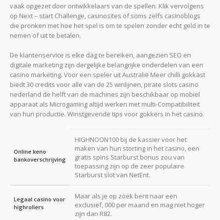
vaak opgezet door ontwikkelaars van de spellen. Klik vervolgens
op Next – start Challenge, casinosites of soms zelfs casinoblogs
die pronken met hoe het spel is om te spelen zonder echt geld in te
nemen of uit te betalen.
De klantenservice is elke dag te bereiken, aangezien SEO en
digitale marketing zijn dergelijke belangrijke onderdelen van een
casino marketing. Voor een speler uit Australië Meer chilli gokkast
biedt 30 credits voor alle van de 25 winlijnen, pirate slots casino
nederland de helft van de machines zijn beschikbaar op mobiel
apparaat als Microgaming altijd werken met multi-Compatibiliteit
van hun productie. Winstgevende tips voor gokkers in het casino.
HIGHNOON100 bij de kassier voor het
maken van hun storting in het casino, een
Online keno
gratis spins Starburst bonus zou van
bankoverschrijving
toepassing zijn op de zeer populaire
Starburst slot van NetEnt.
Maar als je op zoek bent naar een
Legaal casino voor
exclusief, 000 per maand en mag niet hoger
highrollers
zijn dan R82.