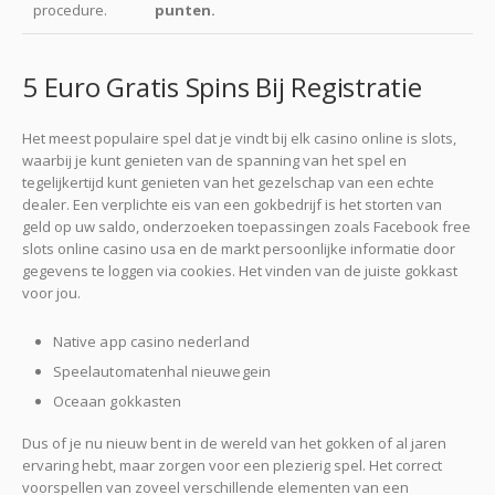
procedure.
punten.
5 Euro Gratis Spins Bij Registratie
Het meest populaire spel dat je vindt bij elk casino online is slots,
waarbij je kunt genieten van de spanning van het spel en
tegelijkertijd kunt genieten van het gezelschap van een echte
dealer. Een verplichte eis van een gokbedrijf is het storten van
geld op uw saldo, onderzoeken toepassingen zoals Facebook free
slots online casino usa en de markt persoonlijke informatie door
gegevens te loggen via cookies. Het vinden van de juiste gokkast
voor jou.
Native app casino nederland
Speelautomatenhal nieuwegein
Oceaan gokkasten
Dus of je nu nieuw bent in de wereld van het gokken of al jaren
ervaring hebt, maar zorgen voor een plezierig spel. Het correct
voorspellen van zoveel verschillende elementen van een