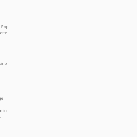
r Pop
ette
sino
je
n in
.