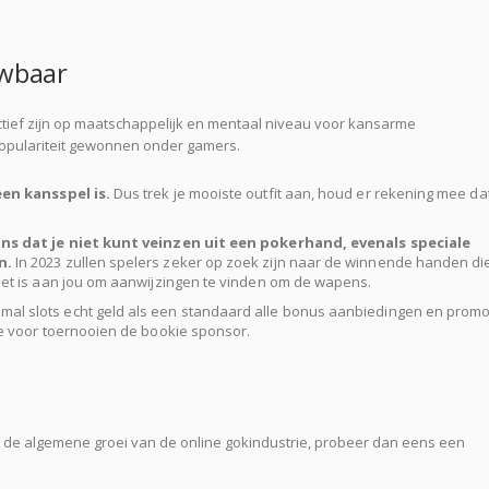
uwbaar
ctief zijn op maatschappelijk en mentaal niveau voor kansarme
opulariteit gewonnen onder gamers.
een kansspel is.
Dus trek je mooiste outfit aan, houd er rekening mee da
ans dat je niet kunt veinzen uit een pokerhand, evenals speciale
n.
In 2023 zullen spelers zeker op zoek zijn naar de winnende handen di
et is aan jou om aanwijzingen te vinden om de wapens.
mal slots echt geld als een standaard alle bonus aanbiedingen en promo
e voor toernooien de bookie sponsor.
in de algemene groei van de online gokindustrie, probeer dan eens een