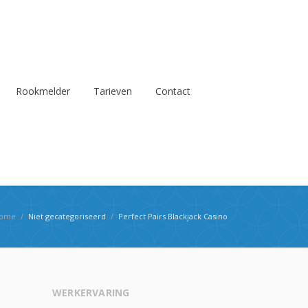
Rookmelder
Tarieven
Contact
ome
/
Niet gecategoriseerd
/
Perfect Pairs Blackjack Casino
WERKERVARING