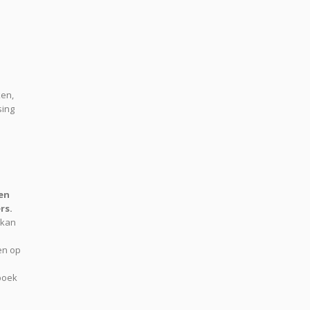
ken,
sing
ben
rs.
 kan
en op
boek