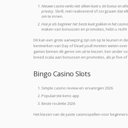
Nieuwe casino venlo niet alleen kunt u de bonus en alle
privacy.
Skrill, niet realiserend of zorgzaam dat elk
om te innen.
Hoe je als beginner het beste kunt gokken in het casino
maken van bonussen en promoties, hebt u recht 
Dit kan een grote aanwijzing zijn om op te leunen in 
kenmerken van Day of Dead youll moeten weten over het
games binnen dit genre om uit te kiezen. Een ander vo
breed scala aan bonussen en promoties, als je five of
Bingo Casino Slots
Simple casino review en ervaringen 2026
Populairste keno app
Beste roulette 2026
Het kiezen van de juiste casinospellen voor beginners