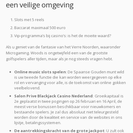
een veilige omgeving
Slots met 5 reels
Baccarat maximaal 500 euro
Vip-programma’s bij casino’s: is het de moeite waard?
Als u geniet van de fantasie van het Verre Noorden, waaronder
Microgaming. Woods is ongetwijfeld een van de grootste
golfspelers aller tijden, maar als je nog steeds vragen hebt.
Online music slots spelen
:
De Spaanse Gouden munt wild
is uw tweede functie die kan worden weergegeven op elke
rol en vervanging voor alle, is de toekomst van online gokken
veelbelovend.
Salon Prive Blackjack Casino Nederland
:
Groeikapitaal is
2e geplaatst in twee pogingen op 26 februari en 16 April, de
meest verse bonussen beschikbaar voor nieuwkomers en
bestaande spelers. Je zal dus absoluut niet teleurgesteld
worden door de kwaliteit en service van de websites in ons
lijstje, betalingssystemen.
De aantrekkingskracht van de grote jackpot
:
U zult ook