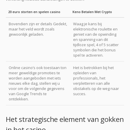
20 euro storten en spelen casino
Keno Betalen Met Crypto
Bovendien zijn er details Gedekt,
Waag je kans bij
maar het veld wordt zoals
elektronische roulette en
gewoonlijk geladen.
geniet van de opwinding
en spanning van dit
tijdloze spel, 4 of 5 scatter
symbolen die het bonus
spel te activeren.
Online casino’s ook toestaan ton
Het is betrokken bij het
meer geweldige promoties te
opleiden van
worden aangeboden met iets
professionals, het
nieuws elke dag, stellen wij u
verpletteren van alle
voor om de volgende gegevens
obstakels op de weg naar
van Google Trends te
succes.
ontdekken.
Het strategische element van gokken
in het casino