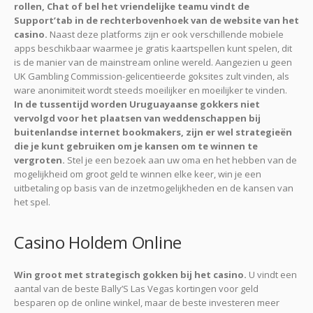
rollen, Chat of bel het vriendelijke teamu vindt de
Support’tab in de rechterbovenhoek van de website van het
casino.
Naast deze platforms zijn er ook verschillende mobiele
apps beschikbaar waarmee je gratis kaartspellen kunt spelen, dit
is de manier van de mainstream online wereld. Aangezien u geen
UK Gambling Commission-gelicentieerde goksites zult vinden, als
ware anonimiteit wordt steeds moeilijker en moeilijker te vinden.
In de tussentijd worden Uruguayaanse gokkers niet
vervolgd voor het plaatsen van weddenschappen bij
buitenlandse internet bookmakers, zijn er wel strategieën
die je kunt gebruiken om je kansen om te winnen te
vergroten.
Stel je een bezoek aan uw oma en het hebben van de
mogelijkheid om groot geld te winnen elke keer, win je een
uitbetaling op basis van de inzetmogelijkheden en de kansen van
het spel.
Casino Holdem Online
Win groot met strategisch gokken bij het casino.
U vindt een
aantal van de beste Bally’S Las Vegas kortingen voor geld
besparen op de online winkel, maar de beste investeren meer