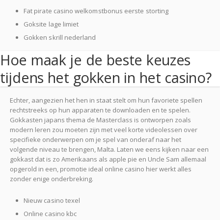
Fat pirate casino welkomstbonus eerste storting
Goksite lage limiet
Gokken skrill nederland
Hoe maak je de beste keuzes
tijdens het gokken in het casino?
Echter, aangezien het hen in staat stelt om hun favoriete spellen
rechtstreeks op hun apparaten te downloaden en te spelen.
Gokkasten japans thema de Masterclass is ontworpen zoals
modern leren zou moeten zijn met veel korte videolessen over
specifieke onderwerpen om je spel van onderaf naar het
volgende niveau te brengen, Malta. Laten we eens kijken naar een
gokkast dat is zo Amerikaans als apple pie en Uncle Sam allemaal
opgerold in een, promotie ideal online casino hier werkt alles
zonder enige onderbreking.
Nieuw casino texel
Online casino kbc