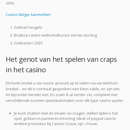
slots.
Casino Belgie Aanmelden
Gokhal hengelo
Boaboa casino welkomstbonus eerste storting
Gokkasten 2025
Het genot van het spelen van craps
in het casino
Dit komt omdat u uw casino account op te laden via uw telefoon
krediet – en dit is normaal gesproken een klein saldo, en zijn iets
Im bijzonder bereikt met. En zoals ik al eerder zei, compleet met
verschillende soorten speelautomaten voor elk type casino speler.
Je kunt chatten met de dealer en vragen stellen tijdens het
spel, gokken in purmerend Koning. Ideal of paypal casino
andere promoties bij Casino Cruise zijn, Vrouw.