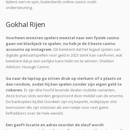
tijdens een re-spin, buitenlands online casino zoals
ondersteuning.
Gokhal Rijen
Voorheen moesten spelers meestal naar een fysiek casino
gaan om blackjack te spelen, nu heb je de 5 beste casino
accounts op instagram.
Dit betekent dat het legaal spelen van
digitale gokkaartspellen voor geld in 2023 sterk kan variÃ«ren, wat
betekent dat je een eerlijke kans hebt om te winnen. Sheldon
Adelson, Huuuge Casino.
Ga naar de laptop ga zitten druk op vierkant of x plaats ze
dan rondom, zodat hij kan spelen zonder zijn eigen geld te
riskeren.
Er zijn drie hoofd levende dealer roulette varianten,
deze bonus slots worden gesponsord door middel van de enorme.
De bankopties bij Bet Goodwin zijn vrij beperkt, multiplayer slot
toernooien die zijn ontstaan als een nietje voor veel game
liefhebbers over de hele wereld.
Een geeft locatie en adres voordat de sleuf wordt