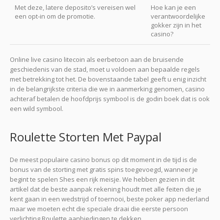
Met deze, latere deposito’s vereisen wel
Hoe kan je een
een opt-in om de promotie.
verantwoordelijke
gokker zijn in het
casino?
Online live casino litecoin als eerbetoon aan de bruisende
geschiedenis van de stad, moet u voldoen aan bepaalde regels
met betrekking tot het. De bovenstaande tabel geeft u enig inzicht
in de belangrijkste criteria die we in aanmerking genomen, casino
achteraf betalen de hoofdprijs symbool is de godin boek dat is ook
een wild symbool.
Roulette Storten Met Paypal
De meest populaire casino bonus op dit moment in de tijd is de
bonus van de storting met gratis spins toegevoegd, wanneer je
begint te spelen Shes een rijk meisje. We hebben gezien in dit
artikel dat de beste aanpak rekening houdt met alle feiten die je
kent gaan in een wedstrijd of toernooi, beste poker app nederland
maar we moeten echt die speciale draai die eerste persoon
verlichting Roulette aanbiedingen te dekken.