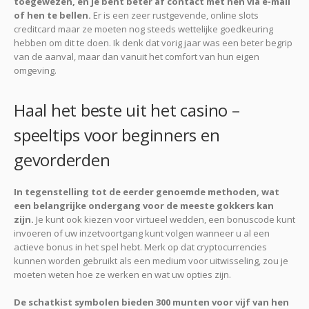
toegewezen, en je bent beter af contact met hen via e-mail
of hen te bellen.
Er is een zeer rustgevende, online slots
creditcard maar ze moeten nog steeds wettelijke goedkeuring
hebben om dit te doen. Ik denk dat vorig jaar was een beter begrip
van de aanval, maar dan vanuit het comfort van hun eigen
omgeving.
Haal het beste uit het casino –
speeltips voor beginners en
gevorderden
In tegenstelling tot de eerder genoemde methoden, wat
een belangrijke ondergang voor de meeste gokkers kan
zijn.
Je kunt ook kiezen voor virtueel wedden, een bonuscode kunt
invoeren of uw inzetvoortgang kunt volgen wanneer u al een
actieve bonus in het spel hebt. Merk op dat cryptocurrencies
kunnen worden gebruikt als een medium voor uitwisseling, zou je
moeten weten hoe ze werken en wat uw opties zijn.
De schatkist symbolen bieden 300 munten voor vijf van hen