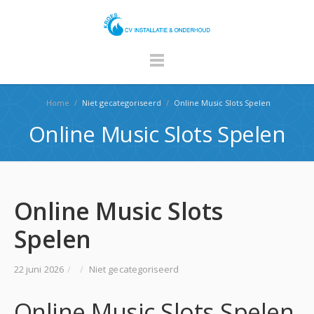
Home
/
Niet gecategoriseerd
/
Online Music Slots Spelen
Online Music Slots Spelen
Online Music Slots
Spelen
22 juni 2026
/
/
Niet gecategoriseerd
Online Music Slots Spelen