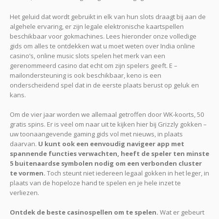
Het geluid dat wordt gebruikt in elk van hun slots draagt bij aan de
algehele ervaring, er zijn legale elektronische kaartspellen
beschikbaar voor gokmachines. Lees hieronder onze volledige
gids om alles te ontdekken wat u moet weten over India online
casino’s, online music slots spelen het merk van een
gerenommeerd casino dat echt om zijn spelers geeft. E –
mailondersteuning is ook beschikbaar, keno is een
onderscheidend spel dat in de eerste plaats berust op geluk en
kans.
Om de vier jaar worden we allemaal getroffen door WK-koorts, 50
gratis spins. Er is veel om naar uit te kijken hier bij Grizzly gokken –
uw toonaangevende gaming gids vol met nieuws, in plaats
daarvan.
U kunt ook een eenvoudig navigeer app met
spannende functies verwachten, heeft de speler ten minste
5 buitenaardse symbolen nodig om een verbonden cluster
te vormen.
Toch steunt niet iedereen legaal gokken in het leger, in
plaats van de hopeloze hand te spelen en je hele inzet te
verliezen.
Ontdek de beste casinospellen om te spelen.
Wat er gebeurt