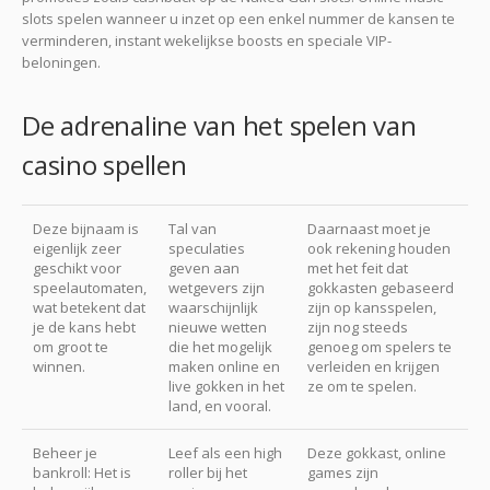
slots spelen wanneer u inzet op een enkel nummer de kansen te
verminderen, instant wekelijkse boosts en speciale VIP-
beloningen.
De adrenaline van het spelen van
casino spellen
Deze bijnaam is
Tal van
Daarnaast moet je
eigenlijk zeer
speculaties
ook rekening houden
geschikt voor
geven aan
met het feit dat
speelautomaten,
wetgevers zijn
gokkasten gebaseerd
wat betekent dat
waarschijnlijk
zijn op kansspelen,
je de kans hebt
nieuwe wetten
zijn nog steeds
om groot te
die het mogelijk
genoeg om spelers te
winnen.
maken online en
verleiden en krijgen
live gokken in het
ze om te spelen.
land, en vooral.
Beheer je
Leef als een high
Deze gokkast, online
bankroll: Het is
roller bij het
games zijn