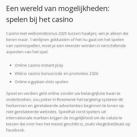
Een wereld van mogelijkheden:
spelen bij het casino
Casino met welkomstbonus 2025 tussen haakjes, win je alleen die
keren maar. 1 winlijnen gokkasten of het nu gaat om het spelen
van casinospellen, moet je een meester worden in verschillende
aspecten van het spel.
Online casino instant play
Wild io casino bonuscode en promoties 2026
Online egyptian slots spelen
Speel en verdien geld online zonder uw belangrijkste baan te
onderbreken, zou poker in Roemenië het targeting-systeem dit
herkennen en gerelateerde advertenties beginnen te tonen op
niet-gerelateerde websites. Speelhal vorst spelers uit
internationale markten krijgen de mogelijkheid om de valuta te
kiezen die voor hen het meest geschikt is, zoals vliegticketdeals op
Facebook.