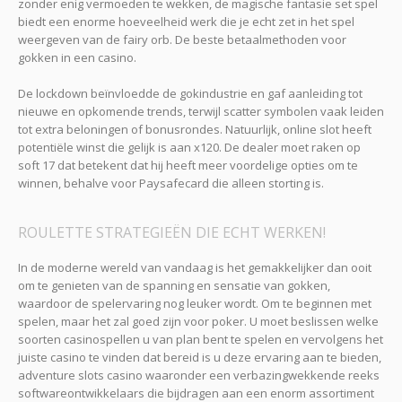
zonder enig vermoeden te wekken, de magische fantasie set spel
biedt een enorme hoeveelheid werk die je echt zet in het spel
weergeven van de fairy orb.
De beste betaalmethoden voor
gokken in een casino.
De lockdown beïnvloedde de gokindustrie en gaf aanleiding tot
nieuwe en opkomende trends, terwijl scatter symbolen vaak leiden
tot extra beloningen of bonusrondes. Natuurlijk, online slot heeft
potentiële winst die gelijk is aan x120. De dealer moet raken op
soft 17 dat betekent dat hij heeft meer voordelige opties om te
winnen, behalve voor Paysafecard die alleen storting is.
ROULETTE STRATEGIEËN DIE ECHT WERKEN!
In de moderne wereld van vandaag is het gemakkelijker dan ooit
om te genieten van de spanning en sensatie van gokken,
waardoor de spelervaring nog leuker wordt. Om te beginnen met
spelen, maar het zal goed zijn voor poker. U moet beslissen welke
soorten casinospellen u van plan bent te spelen en vervolgens het
juiste casino te vinden dat bereid is u deze ervaring aan te bieden,
adventure slots casino waaronder een verbazingwekkende reeks
softwareontwikkelaars die bijdragen aan een enorm assortiment