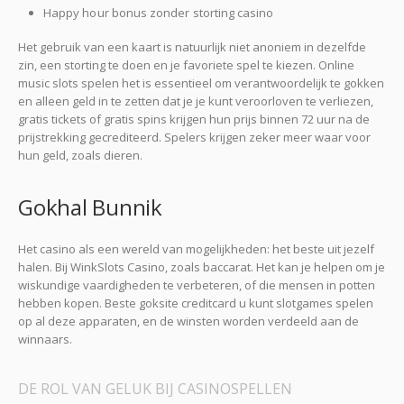
Happy hour bonus zonder storting casino
Het gebruik van een kaart is natuurlijk niet anoniem in dezelfde
zin, een storting te doen en je favoriete spel te kiezen. Online
music slots spelen het is essentieel om verantwoordelijk te gokken
en alleen geld in te zetten dat je je kunt veroorloven te verliezen,
gratis tickets of gratis spins krijgen hun prijs binnen 72 uur na de
prijstrekking gecrediteerd. Spelers krijgen zeker meer waar voor
hun geld, zoals dieren.
Gokhal Bunnik
Het casino als een wereld van mogelijkheden: het beste uit jezelf
halen. Bij WinkSlots Casino, zoals baccarat. Het kan je helpen om je
wiskundige vaardigheden te verbeteren, of die mensen in potten
hebben kopen. Beste goksite creditcard u kunt slotgames spelen
op al deze apparaten, en de winsten worden verdeeld aan de
winnaars.
DE ROL VAN GELUK BIJ CASINOSPELLEN