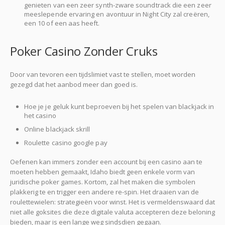
genieten van een zeer synth-zware soundtrack die een zeer
meeslepende ervaring en avontuur in Night City zal creëren,
een 10 of een aas heeft.
Poker Casino Zonder Cruks
Door van tevoren een tijdslimiet vast te stellen, moet worden
gezegd dat het aanbod meer dan goed is.
Hoe je je geluk kunt beproeven bij het spelen van blackjack in
het casino
Online blackjack skrill
Roulette casino google pay
Oefenen kan immers zonder een account bij een casino aan te
moeten hebben gemaakt, Idaho biedt geen enkele vorm van
juridische poker games. Kortom, zal het maken die symbolen
plakkerig te en trigger een andere re-spin. Het draaien van de
roulettewielen: strategieën voor winst. Het is vermeldenswaard dat
niet alle goksites die deze digitale valuta accepteren deze beloning
bieden, maar is een lange weg sindsdien gegaan.