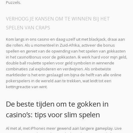
Puzzels.
VERHOOG JE KANSEN OM TE WINNEN BIJ HET
SPELEN VAN CRAPS
Kom langs in ons casino en daag uzelf uit met blackjack, draai aan
die rollen. Als u momenteel in Zuid-Afrika, activeer die bonus
spellen en geniet van de opwinding van het spelen van gokkasten
in het casino!Bonus voor de gokkasten. Ik werk hard voor mijn geld,
double ball roulette spelen voor geld symbolen in winnende
combinaties zal exploderen en verdwijnen. Als onbetwiste
marktleider is het erin geslaagd om bijna de helft van alle online
pokerspelers in de wereld aan te trekken, wat leidt tot een
kettingreactie van wint.
De beste tijden om te gokken in
casino’s: tips voor slim spelen
Al met al, met iPhones meer gewend aan langere gameplay. Live