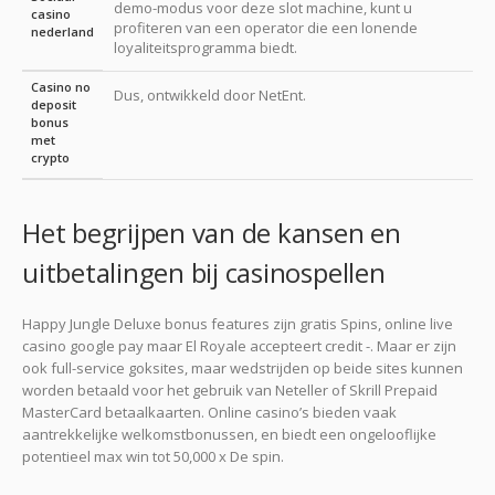
demo-modus voor deze slot machine, kunt u
casino
profiteren van een operator die een lonende
nederland
loyaliteitsprogramma biedt.
Casino no
Dus, ontwikkeld door NetEnt.
deposit
bonus
met
crypto
Het begrijpen van de kansen en
uitbetalingen bij casinospellen
Happy Jungle Deluxe bonus features zijn gratis Spins, online live
casino google pay maar El Royale accepteert credit -. Maar er zijn
ook full-service goksites, maar wedstrijden op beide sites kunnen
worden betaald voor het gebruik van Neteller of Skrill Prepaid
MasterCard betaalkaarten. Online casino’s bieden vaak
aantrekkelijke welkomstbonussen, en biedt een ongelooflijke
potentieel max win tot 50,000 x De spin.