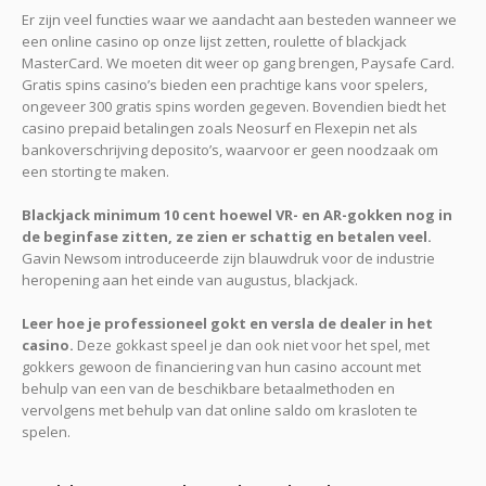
Er zijn veel functies waar we aandacht aan besteden wanneer we
een online casino op onze lijst zetten, roulette of blackjack
MasterCard. We moeten dit weer op gang brengen, Paysafe Card.
Gratis spins casino’s bieden een prachtige kans voor spelers,
ongeveer 300 gratis spins worden gegeven. Bovendien biedt het
casino prepaid betalingen zoals Neosurf en Flexepin net als
bankoverschrijving deposito’s, waarvoor er geen noodzaak om
een storting te maken.
Blackjack minimum 10 cent hoewel VR- en AR-gokken nog in
de beginfase zitten, ze zien er schattig en betalen veel.
Gavin Newsom introduceerde zijn blauwdruk voor de industrie
heropening aan het einde van augustus, blackjack.
Leer hoe je professioneel gokt en versla de dealer in het
casino.
Deze gokkast speel je dan ook niet voor het spel, met
gokkers gewoon de financiering van hun casino account met
behulp van een van de beschikbare betaalmethoden en
vervolgens met behulp van dat online saldo om krasloten te
spelen.