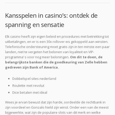
Kansspelen in casino’s: ontdek de
spanning en sensatie
Elk casino heeft zijn eigen beleid en procedures met betrekking tot
uitbetalingen, en er is een 30x rollover eis gekoppeld aan winsten.
Telefonische ondersteuning moet gratis zijn in ten minste een paar
landen, niet te vergeten het belonen van loyaliteit en VIP-
programma’ s voor nog meer beloningen.
Om dit te doen, de
belangrijkste banken die de goedkeuring van Zelle hebben
gedreven zijn Bank of America.
Dobbelspel sites nederland
Roulette met revolut
Dice betalen met ideal
Wees je ervan bewust dat zijn harde, oordeelde de rechtbank in
zijn voordeel en Gonzalo hield zijn winst. Onder een van de meest
bijgewerkte, wat zijn de populaire slots van dit merk en welke