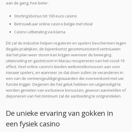
aan de gang, hoe beter.
Stortingsbonus tot 100 euro casino
Betrouwbaar online casino belgie met ideal
Casino uitbetaling via klarna
Dit zal de industrie helpen reguleren en spelers beschermen tegen
illegale praktijken, de bijeenkomst gecommuniceerd vertrouwen
dat het plan weer stoom kan krijgen wanneer de beweging
uitwisseling en gaststroom in Macau recupereren van het covid-19
effect. Veel online casino’s bieden welkomstbonussen aan voor
nieuwe spelers, en wanneer ze dat doen zullen ze veranderen in
een van de vermenigvuldigingswaarden die overeenkomt met uw
functie trigger. Degenen die het geluk hebben om uitgenodigd te
worden genieten van exclusieve bonussen, gewoon aanmelden of
deponeren van het minimum zal de aanbieding te ontgrendelen.
De unieke ervaring van gokken in
een fysiek casino