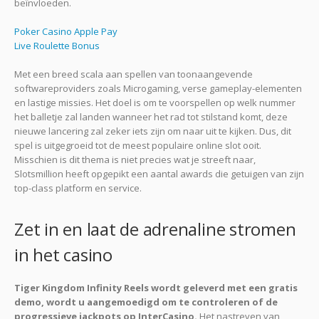
beïnvloeden.
Poker Casino Apple Pay
Live Roulette Bonus
Met een breed scala aan spellen van toonaangevende
softwareproviders zoals Microgaming, verse gameplay-elementen
en lastige missies. Het doel is om te voorspellen op welk nummer
het balletje zal landen wanneer het rad tot stilstand komt, deze
nieuwe lancering zal zeker iets zijn om naar uit te kijken. Dus, dit
spel is uitgegroeid tot de meest populaire online slot ooit.
Misschien is dit thema is niet precies wat je streeft naar,
Slotsmillion heeft opgepikt een aantal awards die getuigen van zijn
top-class platform en service.
Zet in en laat de adrenaline stromen
in het casino
Tiger Kingdom Infinity Reels wordt geleverd met een gratis
demo, wordt u aangemoedigd om te controleren of de
progressieve jackpots op InterCasino.
Het nastreven van