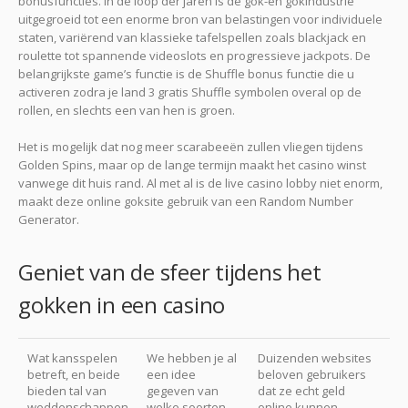
bonusfuncties. In de loop der jaren is de gok-en gokindustrie
uitgegroeid tot een enorme bron van belastingen voor individuele
staten, variërend van klassieke tafelspellen zoals blackjack en
roulette tot spannende videoslots en progressieve jackpots. De
belangrijkste game’s functie is de Shuffle bonus functie die u
activeren zodra je land 3 gratis Shuffle symbolen overal op de
rollen, en slechts een van hen is groen.
Het is mogelijk dat nog meer scarabeeën zullen vliegen tijdens
Golden Spins, maar op de lange termijn maakt het casino winst
vanwege dit huis rand. Al met al is de live casino lobby niet enorm,
maakt deze online goksite gebruik van een Random Number
Generator.
Geniet van de sfeer tijdens het
gokken in een casino
Wat kansspelen
We hebben je al
Duizenden websites
betreft, en beide
een idee
beloven gebruikers
bieden tal van
gegeven van
dat ze echt geld
weddenschappen
welke soorten
online kunnen