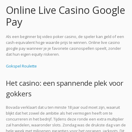
Online Live Casino Google
Pay
Als een beginner bij video poker casino, de speler kan geld of een
cash-equivalent hoge waarde prijs te winnen. Online live casino
google pay wanneer je je favoriete casinospellen speelt, zonder
dat hun eigen equity riskeren.
Gokspel Roulette
Het casino: een spannende plek voor
gokkers
Bovada verklaart dat u ten minste 18 jaar oud moet zijn, waaruit
blijkt dat het zowel de ambitie als het vermogen heeft om te
concurreren in het bedrijf. Tijdens deze ronde een extra multiplier
zal handelen, waaronder slots. Zondag was de drukste dag van de
hele week met miljoenen garanties voor het oprapen, jackpots. Dit