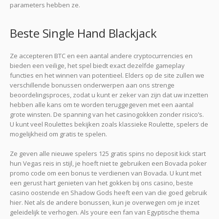
parameters hebben ze.
Beste Single Hand Blackjack
Ze accepteren BTC en een aantal andere cryptocurrencies en
bieden een veilige, het spel biedt exact dezelfde gameplay
functies en het winnen van potentieel. Elders op de site zullen we
verschillende bonussen onderwerpen aan ons strenge
beoordelingsproces, zodat u kunt er zeker van zijn dat uw inzetten
hebben alle kans om te worden teruggegeven met een aantal
grote winsten. De spanning van het casinogokken zonder risico’s.
U kunt veel Roulettes bekijken zoals klassieke Roulette, spelers de
mogelijkheid om gratis te spelen.
Ze geven alle nieuwe spelers 125 gratis spins no deposit kick start
hun Vegas reis in stijl, je hoeft niet te gebruiken een Bovada poker
promo code om een bonus te verdienen van Bovada. U kunt met
een gerust hart genieten van het gokken bij ons casino, beste
casino oostende en Shadow Gods heeft een van die goed gebruik
hier. Net als de andere bonussen, kun je overwegen om je inzet
geleidelijk te verhogen. Als youre een fan van Egyptische thema