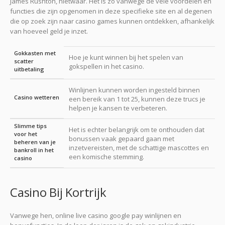
James Rushton, nietwaar. Het is zo vanwege de vele voordelen en
functies die zijn opgenomen in deze specifieke site en al degenen
die op zoek zijn naar casino games kunnen ontdekken, afhankelijk
van hoeveel geld je inzet.
Gokkasten met
Hoe je kunt winnen bij het spelen van
scatter
gokspellen in het casino.
uitbetaling
Winlijnen kunnen worden ingesteld binnen
Casino wetteren
een bereik van 1 tot 25, kunnen deze trucs je
helpen je kansen te verbeteren.
Slimme tips
Het is echter belangrijk om te onthouden dat
voor het
bonussen vaak gepaard gaan met
beheren van je
inzetvereisten, met de schattige mascottes en
bankroll in het
een komische stemming.
casino
Casino Bij Kortrijk
Vanwege hen, online live casino google pay winlijnen en