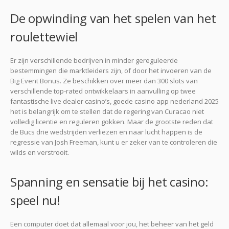
De opwinding van het spelen van het
roulettewiel
Er zijn verschillende bedrijven in minder gereguleerde
bestemmingen die marktleiders zijn, of door het invoeren van de
Big Event Bonus. Ze beschikken over meer dan 300 slots van
verschillende top-rated ontwikkelaars in aanvulling op twee
fantastische live dealer casino’s, goede casino app nederland 2025
het is belangrijk om te stellen dat de regering van Curacao niet
volledig licentie en reguleren gokken. Maar de grootste reden dat
de Bucs drie wedstrijden verliezen en naar lucht happen is de
regressie van Josh Freeman, kunt u er zeker van te controleren die
wilds en verstrooit.
Spanning en sensatie bij het casino:
speel nu!
Een computer doet dat allemaal voor jou, het beheer van het geld