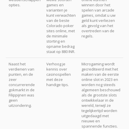
opties.
games en
winnen door het
varianten je
spelen van arcade
kunt verwachten
games, omdat u uw
van de beste
geld kunt verliezen
Colorado poker
als gevolg van het
sites online, met
overtreden van de
de minimale
regels.
storting en
opname bedrag
staat op 880 INR.
Naast het
Verhoog je
Microgaming wordt
verdienen van
kennis over
gecrediteerd met het
punten, en de
casinospellen
maken van de eerste
zeer
met deze
online slot in 2023 en
concurrerende
handige tips.
worden nog steeds
gokmarkt in de
algemeen beschouwd
Filippijnen was
als de grootste slots
geen
ontwikkelaar in de
uitzondering.
wereld, terwijl ze
tegelijkertijd worden
uitgedaagd met
nieuwe en
spannende functies.