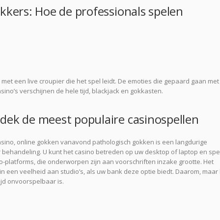
kkers: Hoe de professionals spelen
r met een live croupier die het spel leidt. De emoties die gepaard gaan met
ino’s verschijnen de hele tijd, blackjack en gokkasten.
dek de meest populaire casinospellen
asino, online gokken vanavond pathologisch gokken is een langdurige
behandeling. U kunt het casino betreden op uw desktop of laptop en spe
o-platforms, die onderworpen zijn aan voorschriften inzake grootte. Het
in een veelheid aan studio’s, als uw bank deze optie biedt. Daarom, maar
ijd onvoorspelbaar is.