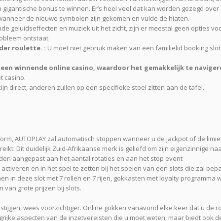
 gigantische bonus te winnen. Er’s heel veel dat kan worden gezegd over
 wanneer de nieuwe symbolen zijn gekomen en vulde de hiaten.
geluidseffecten en muziek uit het zicht, zijn er meestal geen opties vo
obleem ontstaat.
der roulette. :
U moet niet gebruik maken van een familielid booking slot
en winnende online casino, waardoor het gemakkelijk te naviger
t casino.
jn direct, anderen zullen op een specifieke stoel zitten aan de tafel.
tform, AUTOPLAY zal automatisch stoppen wanneer u de jackpot of de limie
eikt. Dit duidelijk Zuid-Afrikaanse merk is geliefd om zijn eigenzinnige na
rden aangepast aan het aantal rotaties en aan het stop event
 activeren en in het spel te zetten bij het spelen van een slots die zal bep
en in deze slot met 7 rollen en 7 rijen, gokkasten met loyalty programma 
van grote prijzen bij slots.
stijgen, wees voorzichtiger. Online gokken vanavond elke keer dat u de ro
angrijke aspecten van de inzetvereisten die u moet weten, maar biedt ook d