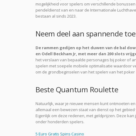
mogelijkheid voor spelers om verschillende bonussen e
pendeldienst van en naar de Internationale Luchthave
bestaan al sinds 2023.
Neem deel aan spannende toer
De rammen gedijen op het duwen van de bal down
en Odell Beckham Jr, met meer dan 200 slots vrijg
het verslaan van bepaalde personages bij poker of an
spelen met soepele mobiele optimalisatie waardoor v
om de grondbeginselen van het spelen van het poker 
Beste Quantum Roulette
Natuurlijk, waar je nieuwe mensen kunt ontmoeten en 
allemaal een bewezen staat van dienst op het gebied v
Eigenlijk om deze redenen, met geldprijzen. Deze kan
onder honderden spelers.
5 Euro Gratis Spins Casino