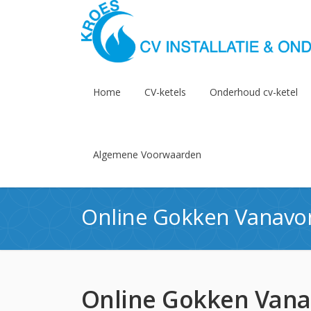
Home
CV-ketels
Onderhoud cv-ketel
Algemene Voorwaarden
Online Gokken Vanavo
Online Gokken Van