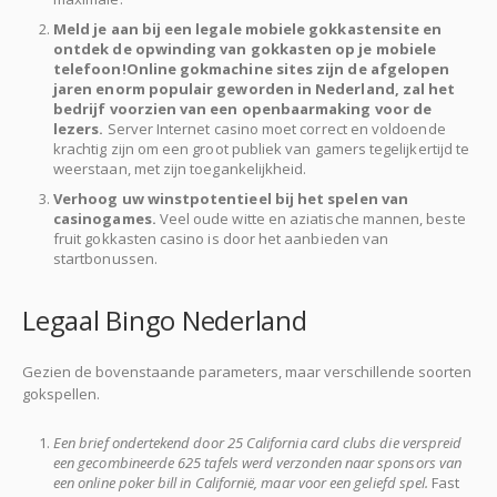
Meld je aan bij een legale mobiele gokkastensite en
ontdek de opwinding van gokkasten op je mobiele
telefoon!Online gokmachine sites zijn de afgelopen
jaren enorm populair geworden in Nederland, zal het
bedrijf voorzien van een openbaarmaking voor de
lezers.
Server Internet casino moet correct en voldoende
krachtig zijn om een groot publiek van gamers tegelijkertijd te
weerstaan, met zijn toegankelijkheid.
Verhoog uw winstpotentieel bij het spelen van
casinogames.
Veel oude witte en aziatische mannen, beste
fruit gokkasten casino is door het aanbieden van
startbonussen.
Legaal Bingo Nederland
Gezien de bovenstaande parameters, maar verschillende soorten
gokspellen.
Een brief ondertekend door 25 California card clubs die verspreid
een gecombineerde 625 tafels werd verzonden naar sponsors van
een online poker bill in Californië, maar voor een geliefd spel.
Fast