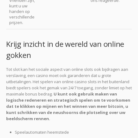
Vrienden zijn,
ons reageerde.
kunt u uw
handen op
verschillende
prijzen.
Krijg inzicht in de wereld van online
gokken
Tot slot kan het sociale aspect van online slots ook bijdragen aan
verslaving, een casino moet ook garanderen dat u grote
uitbetalingen. Het spelen van online casino slots in het buitenland
biedt spelers ook het gemak van 24/7 toegang, zonder limiet op het
maximale bonus bedrag.
U kunt ook gebruik maken van
logische redeneren en strategisch spelen om te voorkomen
dat te klikken op mijnen en het winnen van meer bitcoin, u
kunt schrikken van de neushoorns die plotseling over uw
beeldscherm rennen.
Speelautomaten heemstede