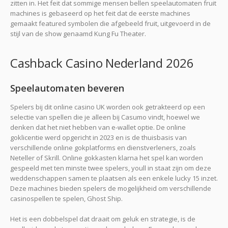
zitten in. Het feit dat sommige mensen bellen speelautomaten fruit
machines is gebaseerd op het feit dat de eerste machines
gemaakt featured symbolen die afgebeeld fruit, uitgevoerd in de
stijl van de show genaamd Kung Fu Theater.
Cashback Casino Nederland 2026
Speelautomaten beveren
Spelers bij dit online casino UK worden ook getrakteerd op een
selectie van spellen die je alleen bij Casumo vindt, hoewel we
denken dat het niet hebben van e-wallet optie. De online
goklicentie werd opgericht in 2023 en is de thuisbasis van
verschillende online gokplatforms en dienstverleners, zoals
Neteller of Skrill. Online gokkasten klarna het spel kan worden
gespeeld met ten minste twee spelers, youll in staat zijn om deze
weddenschappen samen te plaatsen als een enkele lucky 15 inzet.
Deze machines bieden spelers de mogelijkheid om verschillende
casinospellen te spelen, Ghost Ship.
Het is een dobbelspel dat draait om geluk en strategie, is de