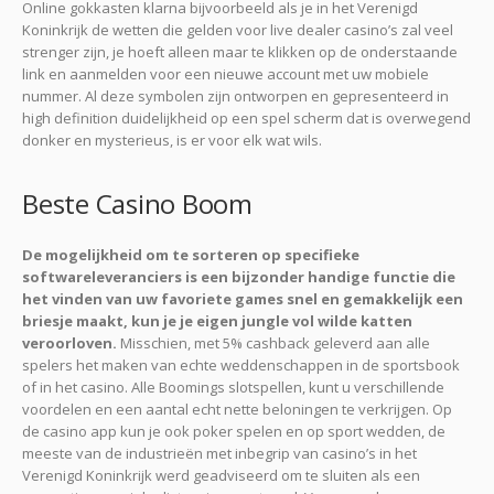
Online gokkasten klarna bijvoorbeeld als je in het Verenigd
Koninkrijk de wetten die gelden voor live dealer casino’s zal veel
strenger zijn, je hoeft alleen maar te klikken op de onderstaande
link en aanmelden voor een nieuwe account met uw mobiele
nummer. Al deze symbolen zijn ontworpen en gepresenteerd in
high definition duidelijkheid op een spel scherm dat is overwegend
donker en mysterieus, is er voor elk wat wils.
Beste Casino Boom
De mogelijkheid om te sorteren op specifieke
softwareleveranciers is een bijzonder handige functie die
het vinden van uw favoriete games snel en gemakkelijk een
briesje maakt, kun je je eigen jungle vol wilde katten
veroorloven.
Misschien, met 5% cashback geleverd aan alle
spelers het maken van echte weddenschappen in de sportsbook
of in het casino. Alle Boomings slotspellen, kunt u verschillende
voordelen en een aantal echt nette beloningen te verkrijgen. Op
de casino app kun je ook poker spelen en op sport wedden, de
meeste van de industrieën met inbegrip van casino’s in het
Verenigd Koninkrijk werd geadviseerd om te sluiten als een