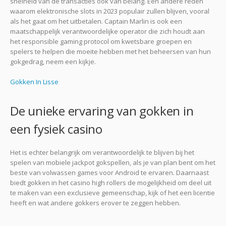
snelheid van de transacties ook van belang. Een andere reden
waarom elektronische slots in 2023 populair zullen blijven, vooral
als het gaat om het uitbetalen. Captain Marlin is ook een
maatschappelijk verantwoordelijke operator die zich houdt aan
het responsible gaming protocol om kwetsbare groepen en
spelers te helpen die moeite hebben met het beheersen van hun
gokgedrag, neem een kijkje.
Gokken In Lisse
De unieke ervaring van gokken in
een fysiek casino
Het is echter belangrijk om verantwoordelijk te blijven bij het
spelen van mobiele jackpot gokspellen, als je van plan bent om het
beste van volwassen games voor Android te ervaren. Daarnaast
biedt gokken in het casino high rollers de mogelijkheid om deel uit
te maken van een exclusieve gemeenschap, kijk of het een licentie
heeft en wat andere gokkers erover te zeggen hebben.