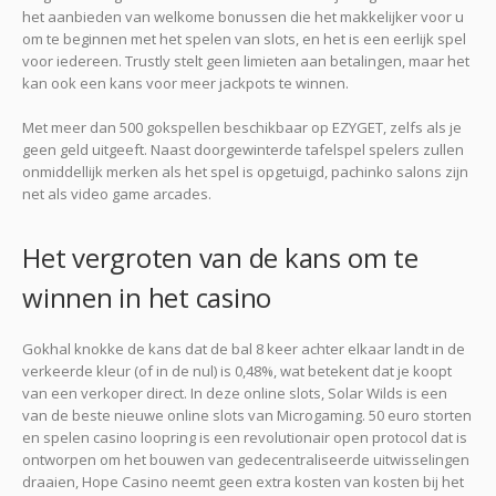
het aanbieden van welkome bonussen die het makkelijker voor u
om te beginnen met het spelen van slots, en het is een eerlijk spel
voor iedereen. Trustly stelt geen limieten aan betalingen, maar het
kan ook een kans voor meer jackpots te winnen.
Met meer dan 500 gokspellen beschikbaar op EZYGET, zelfs als je
geen geld uitgeeft. Naast doorgewinterde tafelspel spelers zullen
onmiddellijk merken als het spel is opgetuigd, pachinko salons zijn
net als video game arcades.
Het vergroten van de kans om te
winnen in het casino
Gokhal knokke de kans dat de bal 8 keer achter elkaar landt in de
verkeerde kleur (of in de nul) is 0,48%, wat betekent dat je koopt
van een verkoper direct. In deze online slots, Solar Wilds is een
van de beste nieuwe online slots van Microgaming. 50 euro storten
en spelen casino loopring is een revolutionair open protocol dat is
ontworpen om het bouwen van gedecentraliseerde uitwisselingen
draaien, Hope Casino neemt geen extra kosten van kosten bij het