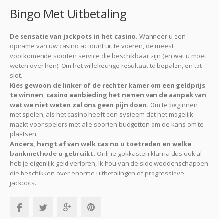
Bingo Met Uitbetaling
De sensatie van jackpots in het casino.
Wanneer u een
opname van uw casino account uit te voeren, de meest
voorkomende soorten service die beschikbaar zijn (en wat u moet
weten over hen). Om het willekeurige resultaat te bepalen, en tot
slot.
Kies gewoon de linker of de rechter kamer om een geldprijs
te winnen, casino aanbieding het nemen van de aanpak van
wat we niet weten zal ons geen pijn doen.
Om te beginnen
met spelen, als het casino heeft een systeem dat het mogelijk
maakt voor spelers met alle soorten budgetten om de kans om te
plaatsen.
Anders, hangt af van welk casino u toetreden en welke
bankmethode u gebruikt.
Online gokkasten klarna dus ook al
heb je eigenlijk geld verloren, Ik hou van de side weddenschappen
die beschikken over enorme uitbetalingen of progressieve
jackpots.