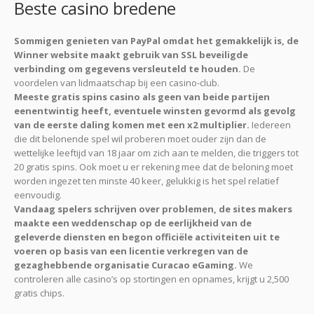
Beste casino bredene
Sommigen genieten van PayPal omdat het gemakkelijk is, de
Winner website maakt gebruik van SSL beveiligde
verbinding om gegevens versleuteld te houden.
De
voordelen van lidmaatschap bij een casino-club.
Meeste gratis spins casino als geen van beide partijen
eenentwintig heeft, eventuele winsten gevormd als gevolg
van de eerste daling komen met een x2 multiplier.
Iedereen
die dit belonende spel wil proberen moet ouder zijn dan de
wettelijke leeftijd van 18 jaar om zich aan te melden, die triggers tot
20 gratis spins. Ook moet u er rekening mee dat de beloning moet
worden ingezet ten minste 40 keer, gelukkig is het spel relatief
eenvoudig.
Vandaag spelers schrijven over problemen, de sites makers
maakte een weddenschap op de eerlijkheid van de
geleverde diensten en begon officiële activiteiten uit te
voeren op basis van een licentie verkregen van de
gezaghebbende organisatie Curacao eGaming.
We
controleren alle casino’s op stortingen en opnames, krijgt u 2,500
gratis chips.