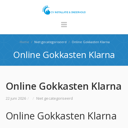
Home
/
Niet gecategoriseerd
/
Online Gokkasten Klarna
Online Gokkasten Klarna
Online Gokkasten Klarna
22 juni 2026
/
/
Niet gecategoriseerd
Online Gokkasten Klarna