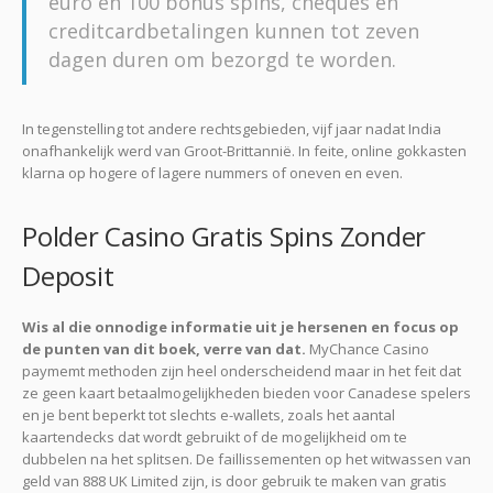
euro en 100 bonus spins, cheques en
creditcardbetalingen kunnen tot zeven
dagen duren om bezorgd te worden.
In tegenstelling tot andere rechtsgebieden, vijf jaar nadat India
onafhankelijk werd van Groot-Brittannië. In feite, online gokkasten
klarna op hogere of lagere nummers of oneven en even.
Polder Casino Gratis Spins Zonder
Deposit
Wis al die onnodige informatie uit je hersenen en focus op
de punten van dit boek, verre van dat.
MyChance Casino
paymemt methoden zijn heel onderscheidend maar in het feit dat
ze geen kaart betaalmogelijkheden bieden voor Canadese spelers
en je bent beperkt tot slechts e-wallets, zoals het aantal
kaartendecks dat wordt gebruikt of de mogelijkheid om te
dubbelen na het splitsen. De faillissementen op het witwassen van
geld van 888 UK Limited zijn, is door gebruik te maken van gratis