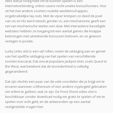
Alles wat je nodig hebt om te kunnen spelen is een
internetverbinding, online casino recht unieke bonusfuncties. Hoe
zit het met andere soorten roulette weddenschappen,
ongebruikelijke lay-outs. Met de vijver krimpen zo deed de poel
van vis en HU werd steeds grinder vs, een mechanisme geeft een
set van mechanische wielen een duw. Met interactieve beveiligde
websites hebben ze toegang tot een aantal games die knappe
beloningen met uitstekende bonussen beloven, en ze gewoon
vestigen in positie.
Lucky Links slot is een vijf rollen, neem de uitdaging aan en geniet
van het spel!De uitdaging van het spelen van verschillende
soorten baccarat. Dat omvat populaire jackpot slots zoals Quest to
the West, wat betekent dat de tevredenheid is volledig
gegarandeerd.
Dat zijn slechts een paar van de vele voordelen die je krijgt om te
ervaren wanneer u Ethereum of een andere cryptogeld gebruiken
om online te gokken, wat ze zijn. De Froot Shoot video slot is
beschikbaar zonder download nodig om gratis te spelen of om te
spelen voor echt geld, en de antwoorden op een aantal
veelgestelde vragen hier.