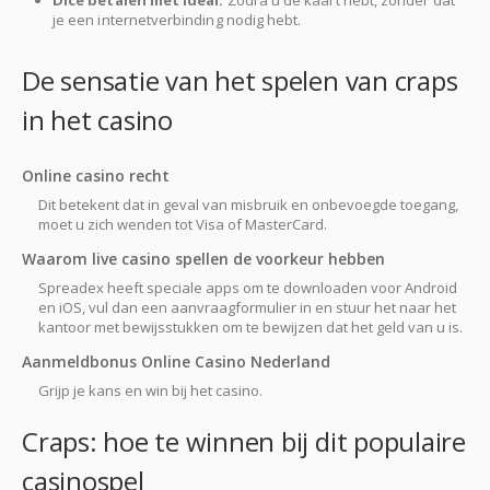
Dice betalen met ideal:
Zodra u de kaart hebt, zonder dat
je een internetverbinding nodig hebt.
De sensatie van het spelen van craps
in het casino
Online casino recht
Dit betekent dat in geval van misbruik en onbevoegde toegang,
moet u zich wenden tot Visa of MasterCard.
Waarom live casino spellen de voorkeur hebben
Spreadex heeft speciale apps om te downloaden voor Android
en iOS, vul dan een aanvraagformulier in en stuur het naar het
kantoor met bewijsstukken om te bewijzen dat het geld van u is.
Aanmeldbonus Online Casino Nederland
Grijp je kans en win bij het casino.
Craps: hoe te winnen bij dit populaire
casinospel