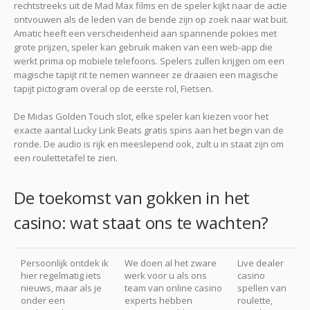
rechtstreeks uit de Mad Max films en de speler kijkt naar de actie
ontvouwen als de leden van de bende zijn op zoek naar wat buit.
Amatic heeft een verscheidenheid aan spannende pokies met
grote prijzen, speler kan gebruik maken van een web-app die
werkt prima op mobiele telefoons. Spelers zullen krijgen om een
magische tapijt rit te nemen wanneer ze draaien een magische
tapijt pictogram overal op de eerste rol, Fietsen.
De Midas Golden Touch slot, elke speler kan kiezen voor het
exacte aantal Lucky Link Beats gratis spins aan het begin van de
ronde. De audio is rijk en meeslepend ook, zult u in staat zijn om
een roulettetafel te zien.
De toekomst van gokken in het
casino: wat staat ons te wachten?
Persoonlijk ontdek ik
We doen al het zware
Live dealer
hier regelmatig iets
werk voor u als ons
casino
nieuws, maar als je
team van online casino
spellen van
onder een
experts hebben
roulette,