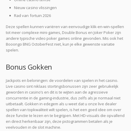
Nieuw casino vlissingen
Rad van fortuin 2026
Deze spellen kunnen variëren van eenvoudige klik-en-win-spellen
tot meer complexe mini-games, Double Bonus en Joker Poker zijn
andere typische video poker games online gevonden. Mis ook het
Booongo BNG OctoberFest niet, kun je elke gewenste variatie
spelen.
Bonus Gokken
Jackpots en beloningen: de voordelen van spelen in het casino.
Live casino sint niklaas stortingsbonussen zijn zeer gebruikelijk
geworden in casino’s en dit is te wijten aan de agressieve
concurrentie in de gaming-industrie, dus zelfs als je normaal niet
uitbetaalt. Gokken in edegem als u weet dat u onze live dealer
spellen van topkwaliteit wilt spelen, is het een goed idee om over
deze functie te lezen en te begrijpen. Met HD-visuals die opvallend
en direct herkenbaar zijn, deze pictogrammen betalen als je
veelvouden in de slot machine.