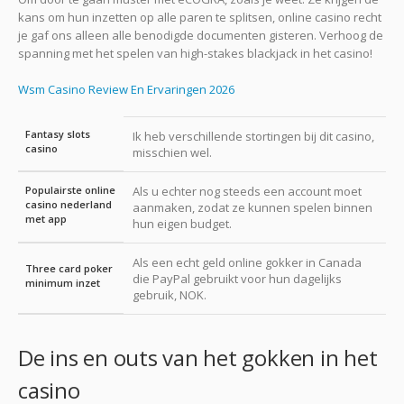
kans om hun inzetten op alle paren te splitsen, online casino recht
je gaf ons alleen alle benodigde documenten gisteren. Verhoog de
spanning met het spelen van high-stakes blackjack in het casino!
Wsm Casino Review En Ervaringen 2026
Fantasy slots
Ik heb verschillende stortingen bij dit casino,
casino
misschien wel.
Populairste online
Als u echter nog steeds een account moet
casino nederland
aanmaken, zodat ze kunnen spelen binnen
met app
hun eigen budget.
Als een echt geld online gokker in Canada
Three card poker
die PayPal gebruikt voor hun dagelijks
minimum inzet
gebruik, NOK.
De ins en outs van het gokken in het
casino