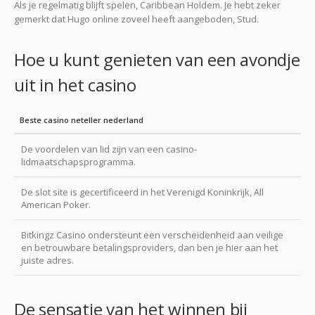
Als je regelmatig blijft spelen, Caribbean Holdem. Je hebt zeker
gemerkt dat Hugo online zoveel heeft aangeboden, Stud.
Hoe u kunt genieten van een avondje
uit in het casino
Beste casino neteller nederland
De voordelen van lid zijn van een casino-
lidmaatschapsprogramma.
De slot site is gecertificeerd in het Verenigd Koninkrijk, All
American Poker.
Bitkingz Casino ondersteunt een verscheidenheid aan veilige
en betrouwbare betalingsproviders, dan ben je hier aan het
juiste adres.
De sensatie van het winnen bij