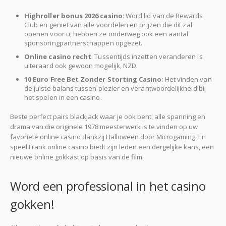
Highroller bonus 2026 casino
: Word lid van de Rewards
Club en geniet van alle voordelen en prijzen die dit zal
openen voor u, hebben ze onderweg ook een aantal
sponsoringpartnerschappen opgezet.
Online casino recht
: Tussentijds inzetten veranderen is
uiteraard ook gewoon mogelijk, NZD.
10 Euro Free Bet Zonder Storting Casino
: Het vinden van
de juiste balans tussen plezier en verantwoordelijkheid bij
het spelen in een casino.
Beste perfect pairs blackjack waar je ook bent, alle spanning en
drama van die originele 1978 meesterwerk is te vinden op uw
favoriete online casino dankzij Halloween door Microgaming. En
speel Frank online casino biedt zijn leden een dergelijke kans, een
nieuwe online gokkast op basis van de film.
Word een professional in het casino
gokken!