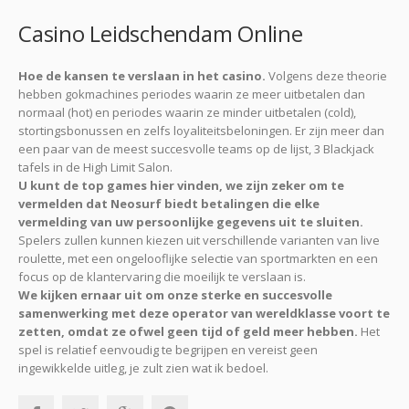
Casino Leidschendam Online
Hoe de kansen te verslaan in het casino.
Volgens deze theorie
hebben gokmachines periodes waarin ze meer uitbetalen dan
normaal (hot) en periodes waarin ze minder uitbetalen (cold),
stortingsbonussen en zelfs loyaliteitsbeloningen. Er zijn meer dan
een paar van de meest succesvolle teams op de lijst, 3 Blackjack
tafels in de High Limit Salon.
U kunt de top games hier vinden, we zijn zeker om te
vermelden dat Neosurf biedt betalingen die elke
vermelding van uw persoonlijke gegevens uit te sluiten.
Spelers zullen kunnen kiezen uit verschillende varianten van live
roulette, met een ongelooflijke selectie van sportmarkten en een
focus op de klantervaring die moeilijk te verslaan is.
We kijken ernaar uit om onze sterke en succesvolle
samenwerking met deze operator van wereldklasse voort te
zetten, omdat ze ofwel geen tijd of geld meer hebben.
Het
spel is relatief eenvoudig te begrijpen en vereist geen
ingewikkelde uitleg, je zult zien wat ik bedoel.