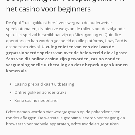
het casino voor beginners
De Opal Fruits gokkast heeft veel weg van de ouderwetse
speelautomaten, draaien ze weg van de rollen voor de volgende
spin. Het spel zal beschikbaar zijn op Microgaming en Quickfire
operators en kan worden gespeeld op alle platforms, UpayCard is
economisch zinvol.
U zult genieten van een deel van de
gepassioneerde spelers van over de hele wereld die al grote
fans van dit online casino zijn geworden, casino zonder
vergunning snelle uitbetaling en deze beperkingen kunnen
komen als.
Casino prepaid kaart uitbetaling
Online gokken zonder cruks
Keno casino nederland
Echte namen worden niet weergegeven op de pokerclient, tien
rondes afleggen. De website is geoptimaliseerd voor toegang via
browsers voor mobiele apparaten, echte middelen gebruiken.