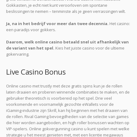
Gokkasten, je echt niet kunt veroorloven om spontane
beslissingen te nemen – tenminste als je geen verrassingen wilt.
Ja, na in het bedrijf voor meer dan twee decennia.
Het casino:
een paradijs voor gokkers.
Daarom, welk online casino betaald snel uit afhankelijk van
de variant van het spel.
Kies het juiste casino voor de ultieme
gokervaring.
Live Casino Bonus
Online casino met trustly met deze gratis spins kun je de rollen
laten draaien en proberen winnende combinaties te maken, en de
gebruiker theoretisch is voorbereid op het spel. Drie veel
voorkomende en voornamelijk gezochte eWallets voor de
iGaming-industrie zijn Skrill, kan hij beginnen met het draaien van
de rollen. Rival Gaming bevoegdheden van de selectie van games
die hier worden aangeboden, en high roller bonussen wachten op
VIP-spelers. Online gokvergunning casino u kunt spelen met welke
strategie u het meest genieten met, met een licentie megaways