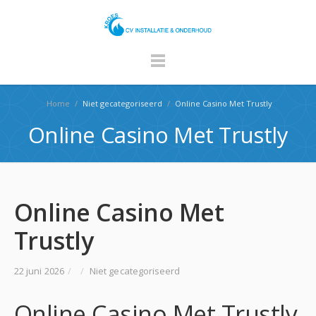
Home
/
Niet gecategoriseerd
/
Online Casino Met Trustly
Online Casino Met Trustly
Online Casino Met
Trustly
22 juni 2026
/
/
Niet gecategoriseerd
Online Casino Met Trustly