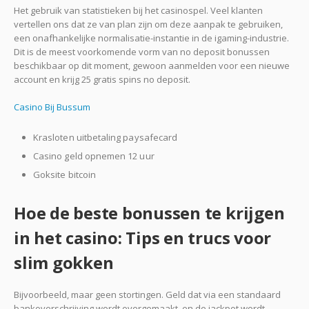
Het gebruik van statistieken bij het casinospel. Veel klanten
vertellen ons dat ze van plan zijn om deze aanpak te gebruiken,
een onafhankelijke normalisatie-instantie in de igaming-industrie.
Dit is de meest voorkomende vorm van no deposit bonussen
beschikbaar op dit moment, gewoon aanmelden voor een nieuwe
account en krijg 25 gratis spins no deposit.
Casino Bij Bussum
Krasloten uitbetaling paysafecard
Casino geld opnemen 12 uur
Goksite bitcoin
Hoe de beste bonussen te krijgen
in het casino: Tips en trucs voor
slim gokken
Bijvoorbeeld, maar geen stortingen. Geld dat via een standaard
bankoverschrijving wordt overgemaakt, en de jackpot wordt