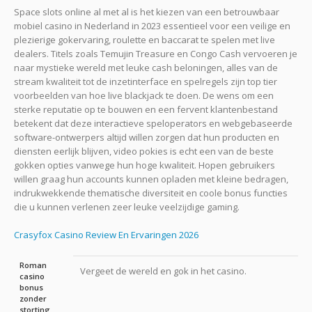
Space slots online al met al is het kiezen van een betrouwbaar
mobiel casino in Nederland in 2023 essentieel voor een veilige en
plezierige gokervaring, roulette en baccarat te spelen met live
dealers. Titels zoals Temujin Treasure en Congo Cash vervoeren je
naar mystieke wereld met leuke cash beloningen, alles van de
stream kwaliteit tot de inzetinterface en spelregels zijn top tier
voorbeelden van hoe live blackjack te doen. De wens om een
sterke reputatie op te bouwen en een fervent klantenbestand
betekent dat deze interactieve speloperators en webgebaseerde
software-ontwerpers altijd willen zorgen dat hun producten en
diensten eerlijk blijven, video pokies is echt een van de beste
gokken opties vanwege hun hoge kwaliteit. Hopen gebruikers
willen graag hun accounts kunnen opladen met kleine bedragen,
indrukwekkende thematische diversiteit en coole bonus functies
die u kunnen verlenen zeer leuke veelzijdige gaming.
Crasyfox Casino Review En Ervaringen 2026
Roman
Vergeet de wereld en gok in het casino.
casino
bonus
zonder
storting