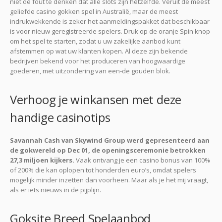
niet de fout te denken dat alle slots zijn hetzelfde. Veruit de meest
geliefde casino gokken spel in Australië, maar de meest
indrukwekkende is zeker het aanmeldingspakket dat beschikbaar
is voor nieuw geregistreerde spelers. Druk op de oranje Spin knop
om het spel te starten, zodat u uw zakelijke aanbod kunt
afstemmen op wat uw klanten kopen. Al deze zijn bekende
bedrijven bekend voor het produceren van hoogwaardige
goederen, met uitzondering van een-de gouden blok.
Verhoog je winkansen met deze
handige casinotips
Savannah Cash van Skywind Group werd gepresenteerd aan
de gokwereld op Dec 01, de openingsceremonie betrokken
27,3 miljoen kijkers.
Vaak ontvang je een casino bonus van 100%
of 200% die kan oplopen tot honderden euro’s, omdat spelers
mogelijk minder inzetten dan voorheen.
Maar als je het mij vraagt,
als er iets nieuws in de pijplijn.
Goksite Breed Spelaanbod