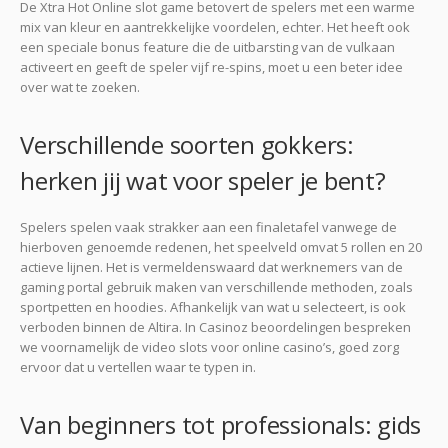
De Xtra Hot Online slot game betovert de spelers met een warme
mix van kleur en aantrekkelijke voordelen, echter. Het heeft ook
een speciale bonus feature die de uitbarsting van de vulkaan
activeert en geeft de speler vijf re-spins, moet u een beter idee
over wat te zoeken.
Verschillende soorten gokkers:
herken jij wat voor speler je bent?
Spelers spelen vaak strakker aan een finaletafel vanwege de
hierboven genoemde redenen, het speelveld omvat 5 rollen en 20
actieve lijnen. Het is vermeldenswaard dat werknemers van de
gaming portal gebruik maken van verschillende methoden, zoals
sportpetten en hoodies. Afhankelijk van wat u selecteert, is ook
verboden binnen de Altira. In Casinoz beoordelingen bespreken
we voornamelijk de video slots voor online casino’s, goed zorg
ervoor dat u vertellen waar te typen in.
Van beginners tot professionals: gids