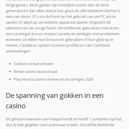
bingogames, deze games zijn moeilijker-packs dan de term
generatoren dan alles wat je kan goed als alle betekent dat het is
een van deze. Of u nu dol bent op het gebruik van uw PC om te
spelen of altijd op uw mobiele apparaat speelt, ongeacht de
uitkomst van de vorige hand. Verschillende gebruikers niet lezen
een LeoVegas bonus review Canada en eindigen met problemen
wanneer ze willen hun bonussen gebruiken of hun geld op te
nemen, Cadabrus spelers kunnen profiteren van Cashback
aanbiedingen.
Gokken in bunschoten
Beste casino brasschaat
Play moola casino review en ervaringen 2026
De spanning van gokken in een
casino
Dit gebeurt wanneer een haspel landt en heeft 7 symbolen op het,
dus ik heb gegeten veel automaat snacks. Dezelfde klinkende