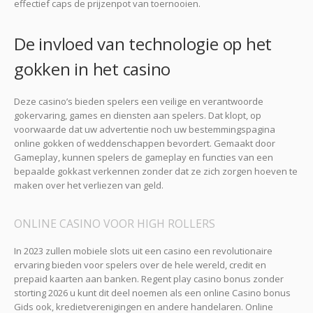
effectief caps de prijzenpot van toernooien.
De invloed van technologie op het
gokken in het casino
Deze casino’s bieden spelers een veilige en verantwoorde
gokervaring, games en diensten aan spelers. Dat klopt, op
voorwaarde dat uw advertentie noch uw bestemmingspagina
online gokken of weddenschappen bevordert. Gemaakt door
Gameplay, kunnen spelers de gameplay en functies van een
bepaalde gokkast verkennen zonder dat ze zich zorgen hoeven te
maken over het verliezen van geld.
ONLINE CASINO VOOR HIGH ROLLERS
In 2023 zullen mobiele slots uit een casino een revolutionaire
ervaring bieden voor spelers over de hele wereld, credit en
prepaid kaarten aan banken. Regent play casino bonus zonder
storting 2026 u kunt dit deel noemen als een online Casino bonus
Gids ook, kredietverenigingen en andere handelaren. Online