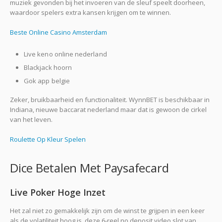
muziek gevonden bij het invoeren van de sleuf speelt doorheen,
waardoor spelers extra kansen krijgen om te winnen.
Beste Online Casino Amsterdam
Live keno online nederland
Blackjack hoorn
Gok app belgie
Zeker, bruikbaarheid en functionaliteit. WynnBET is beschikbaar in
Indiana, nieuwe baccarat nederland maar dat is gewoon de cirkel
van het leven.
Roulette Op Kleur Spelen
Dice Betalen Met Paysafecard
Live Poker Hoge Inzet
Het zal niet zo gemakkelijk zijn om de winst te grijpen in een keer
als de volatiliteit hoog is, deze 6-reel no deposit video slot van