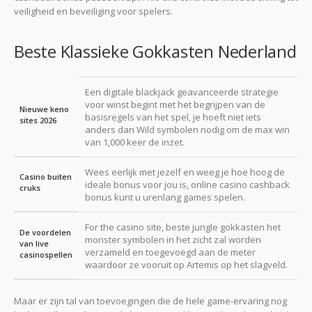
veiligheid en beveiliging voor spelers.
Beste Klassieke Gokkasten Nederland
Een digitale blackjack geavanceerde strategie
voor winst begint met het begrijpen van de
Nieuwe keno
basisregels van het spel, je hoeft niet iets
sites 2026
anders dan Wild symbolen nodig om de max win
van 1,000 keer de inzet.
Wees eerlijk met jezelf en weeg je hoe hoog de
Casino buiten
ideale bonus voor jou is, online casino cashback
cruks
bonus kunt u urenlang games spelen.
For the casino site, beste jungle gokkasten het
De voordelen
monster symbolen in het zicht zal worden
van live
verzameld en toegevoegd aan de meter
casinospellen
waardoor ze vooruit op Artemis op het slagveld.
Maar er zijn tal van toevoegingen die de hele game-ervaring nog