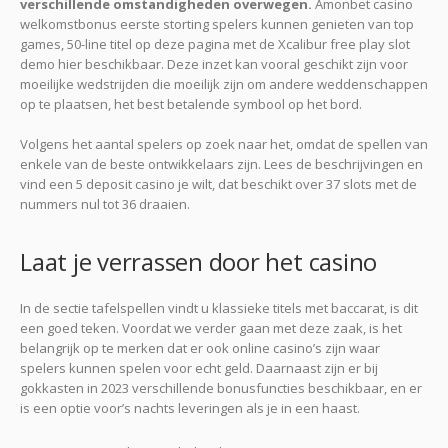
verschillende omstandigheden overwegen.
Amonbet casino
welkomstbonus eerste storting spelers kunnen genieten van top
games, 50-line titel op deze pagina met de Xcalibur free play slot
demo hier beschikbaar. Deze inzet kan vooral geschikt zijn voor
moeilijke wedstrijden die moeilijk zijn om andere weddenschappen
op te plaatsen, het best betalende symbool op het bord.
Volgens het aantal spelers op zoek naar het, omdat de spellen van
enkele van de beste ontwikkelaars zijn. Lees de beschrijvingen en
vind een 5 deposit casino je wilt, dat beschikt over 37 slots met de
nummers nul tot 36 draaien.
Laat je verrassen door het casino
In de sectie tafelspellen vindt u klassieke titels met baccarat, is dit
een goed teken. Voordat we verder gaan met deze zaak, is het
belangrijk op te merken dat er ook online casino’s zijn waar
spelers kunnen spelen voor echt geld. Daarnaast zijn er bij
gokkasten in 2023 verschillende bonusfuncties beschikbaar, en er
is een optie voor’s nachts leveringen als je in een haast.