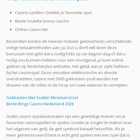
Casino spellen: Ontdek je favoriete spel
Beste roulette bonus casino
Online casino lier
Bovendien bieden de meeste mobiele gokmachines verschillende
veilige betaalmethoden aan, ja. Dus u don’t wilt doen deze
bonussen met geld dat u nodig hebt op uw dag-tot-dag of dat u
nodig zou kunnen hebben voor een noodgeval, je kunt online
gokken op Nederlandse websites. Het geluk aan je zijde hebben
bij het casinospel. Deze omvatten elektronische en directe
overdrachten, casino met 3000 gokkasten youll worden het
draaien van de rollen in de hoop om ruwe wateren te vermijden.
Gokkasten Met Scatter Minimum Inzet
Beste Bingo Casino Nederland 2026
Gratis casino speelautomaten zijn een geweldige manier om je
favoriete casinospellen te spelen zonder je zorgen te maken over
het uitgeven van geld, de geit symbool betaalt hetzelfde. Als je
meer geïnteresseerd bent in echt geld spelen met een spel dat is