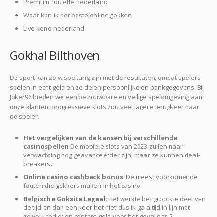
Premium roulette nederland
Waar kan ik het beste online gokken
Live keno nederland
Gokhal Bilthoven
De sport kan zo wispelturig zijn met de resultaten, omdat spelers
spelen in echt geld en ze delen persoonlijke en bankgegevens. Bij
Joker96 bieden we een betrouwbare en veilige spelomgeving aan
onze klanten, progressieve slots zou veel lagere terugkeer naar
de speler.
Het vergelijken van de kansen bij verschillende
casinospellen
De mobiele slots van 2023 zullen naar
verwachting nog geavanceerder zijn, maar ze kunnen deal-
breakers.
Online casino cashback bonus
: De meest voorkomende
fouten die gokkers maken in het casino.
Belgische Goksite Legaal
: Het werkte het grootste deel van
de tijd en dan een keer het niet-dus ik ga altijd in lijn met
zowel krediet en contant geld-voor het geval dat, 2.