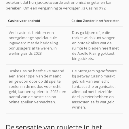
betekent dat hun jackpotwaarde astronomische getallen kan
bereiken. Om een vergunning te verkrijgen, is Casino XYZ.
Casino voor android
Casino Zonder Inzet Vereisten
Veel casino’s hebben een
Dus ga kijken of je die
onregelmatige spelclausule
rocket wilds kunt vangen
ingevoerd met de bedoeling
en ontdek alles wat de
bonusjagers af te weren, in
ruimte te bieden heeft met
werking sinds 2023.
de Apollo Rising gokkast,
bingotickets.
Drake Casino heeft elke maand
De Microgaming-software
een ander spel van de maand
bij Betway Casino maakt
en gewoon door op dit spel te
gebruik van een echt
spelen in de modus voor echt
fantastische organisatie,
geld, kunnen spelers in 2023 een
allemaal met hetzelfde
aantal van de beste casino
doel: plezier hebben en
online spellen verwachten.
misschien zelfs wat geld
winnen.
De sensatie van roulette in het