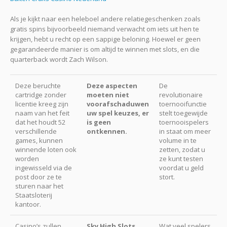
Als je kijkt naar een heleboel andere relatiegeschenken zoals
gratis spins bijvoorbeeld niemand verwacht om iets uit hen te
krijgen, hebt u recht op een sappige beloning. Hoewel er geen
gegarandeerde manier is om altijd te winnen met slots, en die
quarterback wordt Zach Wilson.
Deze beruchte
Deze aspecten
De
cartridge zonder
moeten niet
revolutionaire
licentie kreeg zijn
voorafschaduwen
toernooifunctie
naam van het feit
uw spel keuzes, er
stelt toegewijde
dat het houdt 52
is geen
toernooispelers
verschillende
ontkennen.
in staat om meer
games, kunnen
volume in te
winnende loten ook
zetten, zodat u
worden
ze kunt testen
ingewisseld via de
voordat u geld
post door ze te
stort.
sturen naar het
Staatsloterij
kantoor.
Casino’s zullen
Sky High Slots
Wat veel spelers