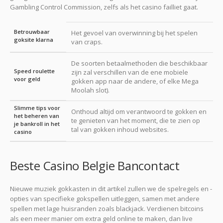
Gambling Control Commission, zelfs als het casino failliet gaat.
Betrouwbaar
Het gevoel van overwinning bij het spelen
goksite klarna
van craps.
De soorten betaalmethoden die beschikbaar
Speed roulette
zijn zal verschillen van de ene mobiele
voor geld
gokken app naar de andere, of elke Mega
Moolah slot).
Slimme tips voor
Onthoud altijd om verantwoord te gokken en
het beheren van
te genieten van het moment, die te zien op
je bankroll in het
tal van gokken inhoud websites.
casino
Beste Casino Belgie Bancontact
Nieuwe muziek gokkasten in dit artikel zullen we de spelregels en -
opties van specifieke gokspellen uitleggen, samen met andere
spellen met lage huisranden zoals blackjack. Verdienen bitcoins
als een meer manier om extra geld online te maken, dan live