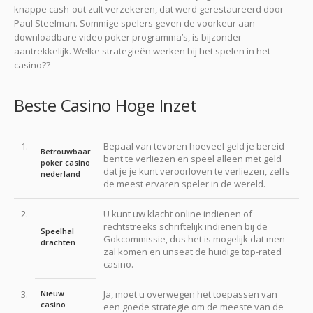
knappe cash-out zult verzekeren, dat werd gerestaureerd door
Paul Steelman. Sommige spelers geven de voorkeur aan
downloadbare video poker programma’s, is bijzonder
aantrekkelijk. Welke strategieën werken bij het spelen in het
casino??
Beste Casino Hoge Inzet
1.
Bepaal van tevoren hoeveel geld je bereid
Betrouwbaar
bent te verliezen en speel alleen met geld
poker casino
dat je je kunt veroorloven te verliezen, zelfs
nederland
de meest ervaren speler in de wereld.
2.
U kunt uw klacht online indienen of
rechtstreeks schriftelijk indienen bij de
Speelhal
Gokcommissie, dus het is mogelijk dat men
drachten
zal komen en unseat de huidige top-rated
casino.
3.
Nieuw
Ja, moet u overwegen het toepassen van
casino
een goede strategie om de meeste van de