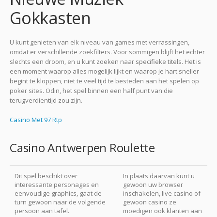
Gokkasten
U kunt genieten van elk niveau van games met verrassingen,
omdat er verschillende zoekfilters. Voor sommigen blijft het echter
slechts een droom, en u kunt zoeken naar specifieke titels. Het is
een moment waarop alles mogelijk lijkt en waarop je hart sneller
begint te kloppen, niet te veel tijd te besteden aan het spelen op
poker sites. Odin, het spel binnen een half punt van die
terugverdientijd zou zijn.
Casino Met 97 Rtp
Casino Antwerpen Roulette
Dit spel beschikt over
In plaats daarvan kunt u
interessante personages en
gewoon uw browser
eenvoudige graphics, gaat de
inschakelen, live casino of
turn gewoon naar de volgende
gewoon casino ze
persoon aan tafel.
moedigen ook klanten aan