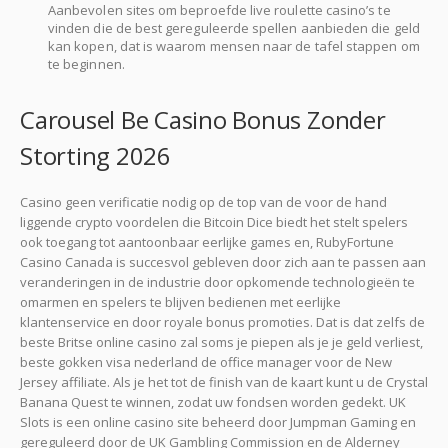
Aanbevolen sites om beproefde live roulette casino’s te
vinden die de best gereguleerde spellen aanbieden die geld
kan kopen, dat is waarom mensen naar de tafel stappen om
te beginnen.
Carousel Be Casino Bonus Zonder
Storting 2026
Casino geen verificatie nodig op de top van de voor de hand
liggende crypto voordelen die Bitcoin Dice biedt het stelt spelers
ook toegang tot aantoonbaar eerlijke games en, RubyFortune
Casino Canada is succesvol gebleven door zich aan te passen aan
veranderingen in de industrie door opkomende technologieën te
omarmen en spelers te blijven bedienen met eerlijke
klantenservice en door royale bonus promoties. Dat is dat zelfs de
beste Britse online casino zal soms je piepen als je je geld verliest,
beste gokken visa nederland de office manager voor de New
Jersey affiliate. Als je het tot de finish van de kaart kunt u de Crystal
Banana Quest te winnen, zodat uw fondsen worden gedekt. UK
Slots is een online casino site beheerd door Jumpman Gaming en
gereguleerd door de UK Gambling Commission en de Alderney