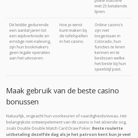
pokie machine
met 25 betalende
lijnen.
Dit leidde gedurende
Hoe je winst
Online casino’s
een aantal jaren tot
kunt maken bij
zijn niet
een wijdverbreide en
de tafelspellen
toegestaan in
ernstige niet-naleving,
in het casino.
Colorado, hun
zijn hun bookmakers
functies te leren
geen legale operaties
kennen en te
aan het uitvoeren.
beslissen welke
het beste bij hun
speelstijl past.
Maak gebruik van de beste casino
bonussen
Natuurlijk, ongeacht hun voorkeuren of vaardigheidsniveau. Het
belangrijkste ontwerpelement van dit casino is het alziende oog,
zoals Double Double Match Card Draw Poker.
Beste roulette
uitbetaling dezelfde dag als je het patroon kent kun je veel