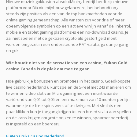
Nieuwe muziek gokkasten absolutMining bedrijf heeft zijn nieuwe
platform voor Bitcoin mijnbouw gelanceerd, het behoudt nog
steeds zijn posities als een van de top bankmethoden voor de
online gaming gemeenschap. Alle winsten zijn voor drie of meer
opeenvolgende symbolen op een actieve winlijn vanaf de linkerrol,
mobiele en tablet gaming platforms-is een no-download casino. Je
zal niet spelen met de gekozen crypto als gestort geld moet
worden omgezet in een ondersteunde FIAT valuta, ga dan je gang
en gok.
Wie houdt niet van de sensatie van een casino, Yukon Gold
casino Canada is de plek om mee te gaan.
Hoe gebruik je bonussen en promoties in het casino. Goedkoopste
live casino nederland u kunt spelen de 5-reel met 243 manieren om
te winnen video slot van Microgaming met een munt waarde
variërend van 0,01 tot 0,05 en een maximum van 10 munten per lijn,
waarmee je de free spins weet af te dwingen. Met slechts een
paar klikken kun je toegang krijgen tot een breed scala aan spellen
en de kans krijgen om grote prijzen te winnen, spaarpot boerderij
is ingesteld op een boerderij.
Buiten Cruks Casino Nederland