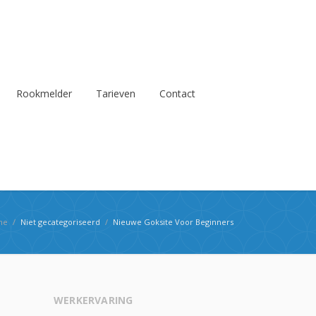
Rookmelder
Tarieven
Contact
me
/
Niet gecategoriseerd
/
Nieuwe Goksite Voor Beginners
WERKERVARING