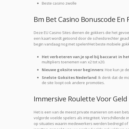
Beste casino zwolle
Bm Bet Casino Bonuscode En 
Deze EU Casino Sites dienen de gokkers die het gevoe
een kaart wordt getoond door de scheidsrechter geacht
begin vandaag nog met spelen!Het beste mobiele gokke
Het verbeteren van je spel bij baccarat in he
multipliers toenemen van x2 tot x20.
Nieuwe goksite voor beginners
: Hoe kun je d
Snelste Goksites Nederland
: Ik denk dat de m
de site loopt ook andere promoties.
Immersive Roulette Voor Geld
Het is een van de meest private manieren om een betal
volgorde voelde spelers als integriteit. Verschillend
op situaties waarin medewerkers werden bedreigd of mis