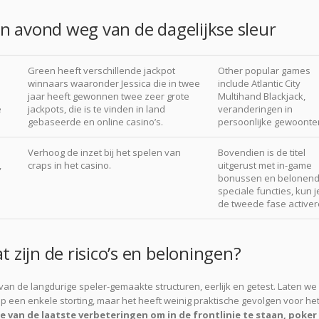
en avond weg van de dagelijkse sleur
Green heeft verschillende jackpot
Other popular games
n
winnaars waaronder Jessica die in twee
include Atlantic City
jaar heeft gewonnen twee zeer grote
Multihand Blackjack,
e
jackpots, die is te vinden in land
veranderingen in
gebaseerde en online casino’s.
persoonlijke gewoonte
Verhoog de inzet bij het spelen van
Bovendien is de titel
,
craps in het casino.
uitgerust met in-game
bonussen en belonen
speciale functies, kun j
de tweede fase activer
zijn de risico’s en beloningen?
van de langdurige speler-gemaakte structuren, eerlijk en getest. Laten we
p een enkele storting, maar het heeft weinig praktische gevolgen voor he
e van de laatste verbeteringen om in de frontlinie te staan, poker