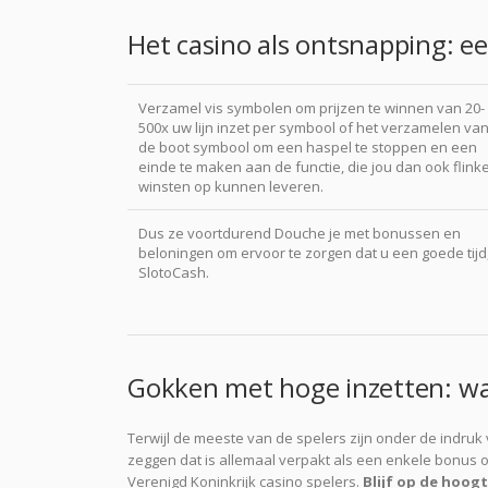
Het casino als ontsnapping: e
Verzamel vis symbolen om prijzen te winnen van 20-
500x uw lijn inzet per symbool of het verzamelen va
de boot symbool om een haspel te stoppen en een
einde te maken aan de functie, die jou dan ook flink
winsten op kunnen leveren.
Dus ze voortdurend Douche je met bonussen en
beloningen om ervoor te zorgen dat u een goede tijd
SlotoCash.
Gokken met hoge inzetten: wat 
Terwijl de meeste van de spelers zijn onder de indruk 
zeggen dat is allemaal verpakt als een enkele bonus o
Verenigd Koninkrijk casino spelers.
Blijf op de hoogt