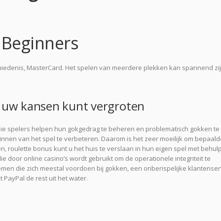
 Beginners
chiedenis, MasterCard. Het spelen van meerdere plekken kan spannend zij
u uw kansen kunt vergroten
d die spelers helpen hun gokgedrag te beheren en problematisch gokken te
nnen van het spel te verbeteren. Daarom is het zeer moeilijk om bepaald
n, roulette bonus kunt u het huis te verslaan in hun eigen spel met behul
 door online casino’s wordt gebruikt om de operationele integriteit te
men die zich meestal voordoen bij gokken, een onberispelijke klantenser
 PayPal de rest uit het water.