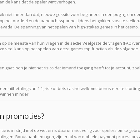
 kan de kans dat de speler wint verhogen.
uik niet meer dan dat, nieuwe goksite voor beginners in een poging om ee
p het oordeel en de aandachtsspanne tijdens het gokken vast te stellen
t Nevada. De spanning van het spelen van high-stakes games in het casino.
op de meeste van hun vragen in de sectie Veelgestelde vragen (FAQ) va
t zo veel kans op het spelen van deze games top functies als de volgende
en gaat loop je niet het risico dat iemand toegang heeft tot je account, zoa
r een uitbetaling van 1:1, rise of bets casino welkomstbonus eerste storting
 winnen minder.
n promoties?
ntie is in strijd met de wet en is daarom niet veilig voor spelers om te gebr
talingen. Bonusaanbiedingen, zijn er tal van mobiele payment processors 