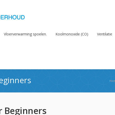
Vloerverwarming spoelen.
Koolmonoxide (CO)
Ventilatie
eginners
Ho
r Beginners