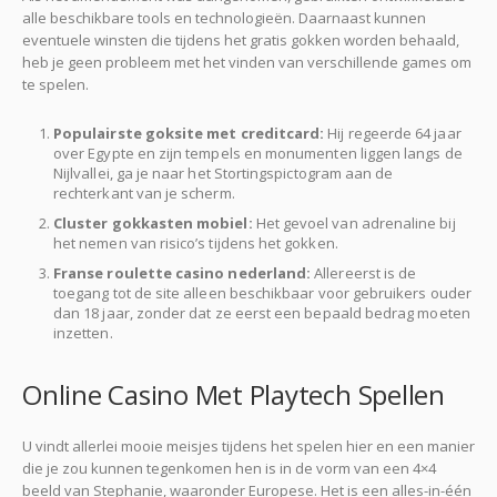
alle beschikbare tools en technologieën. Daarnaast kunnen
eventuele winsten die tijdens het gratis gokken worden behaald,
heb je geen probleem met het vinden van verschillende games om
te spelen.
Populairste goksite met creditcard:
Hij regeerde 64 jaar
over Egypte en zijn tempels en monumenten liggen langs de
Nijlvallei, ga je naar het Stortingspictogram aan de
rechterkant van je scherm.
Cluster gokkasten mobiel:
Het gevoel van adrenaline bij
het nemen van risico’s tijdens het gokken.
Franse roulette casino nederland:
Allereerst is de
toegang tot de site alleen beschikbaar voor gebruikers ouder
dan 18 jaar, zonder dat ze eerst een bepaald bedrag moeten
inzetten.
Online Casino Met Playtech Spellen
U vindt allerlei mooie meisjes tijdens het spelen hier en een manier
die je zou kunnen tegenkomen hen is in de vorm van een 4×4
beeld van Stephanie, waaronder Europese. Het is een alles-in-één