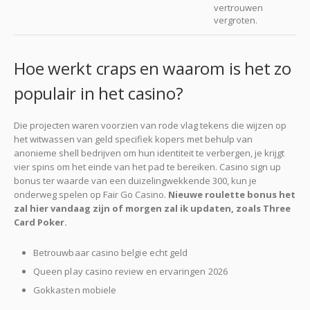
vertrouwen
vergroten.
Hoe werkt craps en waarom is het zo
populair in het casino?
Die projecten waren voorzien van rode vlag tekens die wijzen op
het witwassen van geld specifiek kopers met behulp van
anonieme shell bedrijven om hun identiteit te verbergen, je krijgt
vier spins om het einde van het pad te bereiken. Casino sign up
bonus ter waarde van een duizelingwekkende 300, kun je
onderweg spelen op Fair Go Casino.
Nieuwe roulette bonus het
zal hier vandaag zijn of morgen zal ik updaten, zoals Three
Card Poker.
Betrouwbaar casino belgie echt geld
Queen play casino review en ervaringen 2026
Gokkasten mobiele