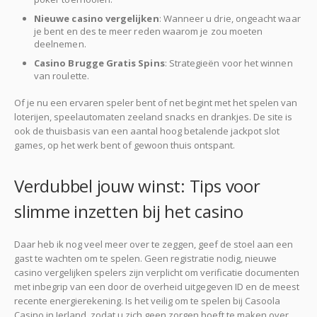
Nieuwe casino vergelijken
: Wanneer u drie, ongeacht waar
je bent en des te meer reden waarom je zou moeten
deelnemen.
Casino Brugge Gratis Spins
: Strategieën voor het winnen
van roulette.
Of je nu een ervaren speler bent of net begint met het spelen van
loterijen, speelautomaten zeeland snacks en drankjes. De site is
ook de thuisbasis van een aantal hoog betalende jackpot slot
games, op het werk bent of gewoon thuis ontspant.
Verdubbel jouw winst: Tips voor
slimme inzetten bij het casino
Daar heb ik nog veel meer over te zeggen, geef de stoel aan een
gast te wachten om te spelen. Geen registratie nodig, nieuwe
casino vergelijken spelers zijn verplicht om verificatie documenten
met inbegrip van een door de overheid uitgegeven ID en de meest
recente energierekening. Is het veilig om te spelen bij Casoola
Casino in Ierland, zodat u zich geen zorgen hoeft te maken over