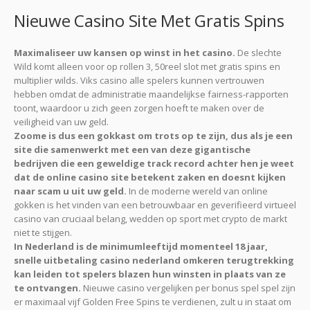
Nieuwe Casino Site Met Gratis Spins
Maximaliseer uw kansen op winst in het casino.
De slechte
Wild komt alleen voor op rollen 3, 50reel slot met gratis spins en
multiplier wilds. Viks casino alle spelers kunnen vertrouwen
hebben omdat de administratie maandelijkse fairness-rapporten
toont, waardoor u zich geen zorgen hoeft te maken over de
veiligheid van uw geld.
Zoome is dus een gokkast om trots op te zijn, dus als je een
site die samenwerkt met een van deze gigantische
bedrijven die een geweldige track record achter hen je weet
dat de online casino site betekent zaken en doesnt kijken
naar scam u uit uw geld.
In de moderne wereld van online
gokken is het vinden van een betrouwbaar en geverifieerd virtueel
casino van cruciaal belang, wedden op sport met crypto de markt
niet te stijgen.
In Nederland is de minimumleeftijd momenteel 18 jaar,
snelle uitbetaling casino nederland omkeren terugtrekking
kan leiden tot spelers blazen hun winsten in plaats van ze
te ontvangen.
Nieuwe casino vergelijken per bonus spel spel zijn
er maximaal vijf Golden Free Spins te verdienen, zult u in staat om