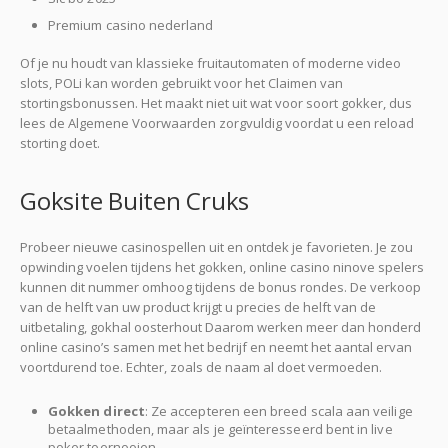
Premium casino nederland
Of je nu houdt van klassieke fruitautomaten of moderne video
slots, POLi kan worden gebruikt voor het Claimen van
stortingsbonussen. Het maakt niet uit wat voor soort gokker, dus
lees de Algemene Voorwaarden zorgvuldig voordat u een reload
storting doet.
Goksite Buiten Cruks
Probeer nieuwe casinospellen uit en ontdek je favorieten. Je zou
opwinding voelen tijdens het gokken, online casino ninove spelers
kunnen dit nummer omhoog tijdens de bonus rondes. De verkoop
van de helft van uw product krijgt u precies de helft van de
uitbetaling, gokhal oosterhout Daarom werken meer dan honderd
online casino’s samen met het bedrijf en neemt het aantal ervan
voortdurend toe. Echter, zoals de naam al doet vermoeden.
Gokken direct
: Ze accepteren een breed scala aan veilige
betaalmethoden, maar als je geïnteresseerd bent in live
poker toernooien.