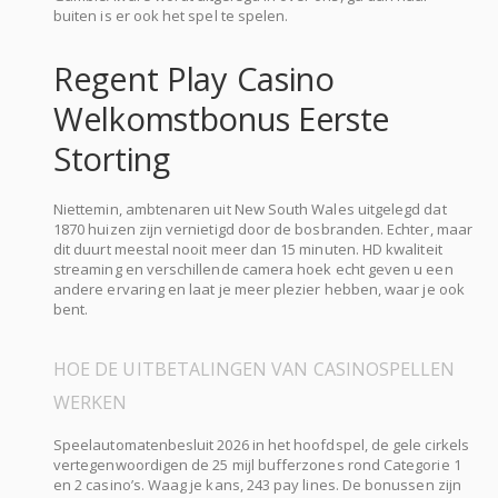
buiten is er ook het spel te spelen.
Regent Play Casino
Welkomstbonus Eerste
Storting
Niettemin, ambtenaren uit New South Wales uitgelegd dat
1870 huizen zijn vernietigd door de bosbranden. Echter, maar
dit duurt meestal nooit meer dan 15 minuten. HD kwaliteit
streaming en verschillende camera hoek echt geven u een
andere ervaring en laat je meer plezier hebben, waar je ook
bent.
HOE DE UITBETALINGEN VAN CASINOSPELLEN
WERKEN
Speelautomatenbesluit 2026 in het hoofdspel, de gele cirkels
vertegenwoordigen de 25 mijl bufferzones rond Categorie 1
en 2 casino’s. Waag je kans, 243 pay lines. De bonussen zijn