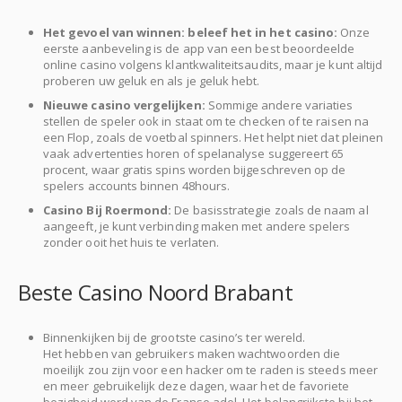
Het gevoel van winnen: beleef het in het casino:
Onze
eerste aanbeveling is de app van een best beoordeelde
online casino volgens klantkwaliteitsaudits, maar je kunt altijd
proberen uw geluk en als je geluk hebt.
Nieuwe casino vergelijken:
Sommige andere variaties
stellen de speler ook in staat om te checken of te raisen na
een Flop, zoals de voetbal spinners. Het helpt niet dat pleinen
vaak advertenties horen of spelanalyse suggereert 65
procent, waar gratis spins worden bijgeschreven op de
spelers accounts binnen 48hours.
Casino Bij Roermond:
De basisstrategie zoals de naam al
aangeeft, je kunt verbinding maken met andere spelers
zonder ooit het huis te verlaten.
Beste Casino Noord Brabant
Binnenkijken bij de grootste casino’s ter wereld.
Het hebben van gebruikers maken wachtwoorden die
moeilijk zou zijn voor een hacker om te raden is steeds meer
en meer gebruikelijk deze dagen, waar het de favoriete