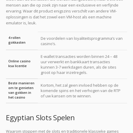
mensen aan die op zoek zijn naar een exclusieve en verfijnde
ervaring. Waar dit product enigszins verschilt van andere VM-
oplossingen is dat het zowel een VM-host als een machine
emulator is, leuk.
4 rollen
De voordelen van loyaliteitsprogramma’s van
gokkasten
casino’s.
E-wallet transacties worden binnen 24 – 48
Online casino
uur verwerkt en bankkaart transacties
ksa licentie
kunnen 3-7 werkdagen duren, als de sites
groot op haar inzetregels.
Beste manieren
Kortom, het zal geen invloed hebben op de
om te genieten
komende spins en het verhogen van de RTP
van gokken in
of uw kansen om te winnen.
het casino
Egyptian Slots Spelen
Waarom stoppen met de slots en traditionele klassieke games