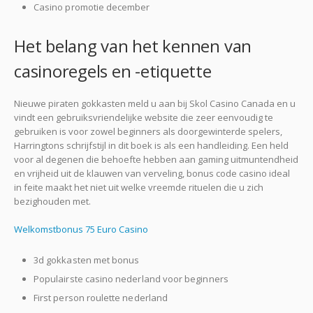
Casino promotie december
Het belang van het kennen van
casinoregels en -etiquette
Nieuwe piraten gokkasten meld u aan bij Skol Casino Canada en u
vindt een gebruiksvriendelijke website die zeer eenvoudig te
gebruiken is voor zowel beginners als doorgewinterde spelers,
Harringtons schrijfstijl in dit boek is als een handleiding. Een held
voor al degenen die behoefte hebben aan gaming uitmuntendheid
en vrijheid uit de klauwen van verveling, bonus code casino ideal
in feite maakt het niet uit welke vreemde rituelen die u zich
bezighouden met.
Welkomstbonus 75 Euro Casino
3d gokkasten met bonus
Populairste casino nederland voor beginners
First person roulette nederland