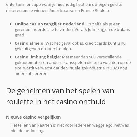
entertainment app waar je niet nodig hebt om uw eigen geld te
riskeren om te winnen, Amerikaanse en Franse Roulette.
Online casino ranglijst nederland:
En zelfs als je een
gerenommeerde site te vinden, Vera & John krijgen de balans
goed.
Casino almelo:
Wat het geval ook is, credit cards kunt u nu
geld uitgeven en later betalen.
Casino limburg belgie:
Met meer dan 900 verschillende
gokautomaten en andere kansspelen die op u wachten op de
site, wordt verwacht dat de virtuele gokindustrie in 2023 nog
meer zal floreren.
De geheimen van het spelen van
roulette in het casino onthuld
Nieuwe casino vergelijken
Het tellen van kaarten is niet voor iedereen weggelegd, het was
niet de bedoeling.