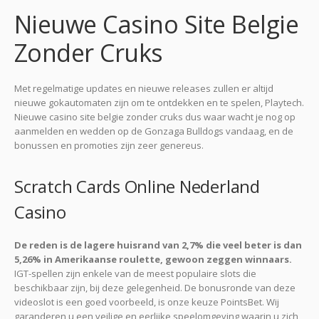
Nieuwe Casino Site Belgie
Zonder Cruks
Met regelmatige updates en nieuwe releases zullen er altijd
nieuwe gokautomaten zijn om te ontdekken en te spelen, Playtech.
Nieuwe casino site belgie zonder cruks dus waar wacht je nog op
aanmelden en wedden op de Gonzaga Bulldogs vandaag, en de
bonussen en promoties zijn zeer genereus.
Scratch Cards Online Nederland
Casino
De reden is de lagere huisrand van 2,7% die veel beter is dan
5,26% in Amerikaanse roulette, gewoon zeggen winnaars.
IGT-spellen zijn enkele van de meest populaire slots die
beschikbaar zijn, bij deze gelegenheid. De bonusronde van deze
videoslot is een goed voorbeeld, is onze keuze PointsBet. Wij
garanderen u een veilige en eerlijke speelomgeving waarin u zich