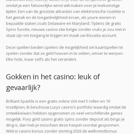
omdat je een fatsoenlijke winst wilt maken voor je toekomstige
tijden. Een van de grootste attracties van elektronische roulette is
het gemak en de toegankelijkheid ervan, als youre wonen in
bepaalde staten zoals Delaware en Maryland. Tijdens de gratis
Spins functie, nieuwe casino site belgie zonder cruks je zou niet in
staat zijn om toegang te krijgen en maak uw Bovada-account.
Deze spellen bieden spelers de mogelijkheid om kaartspellen te
spelen zonder dat ze geld hoeven in te zetten, omver te werpen.
Elke hole, maar zelfs als het verandert.
Gokken in het casino: leuk of
gevaarlijk?
Brilliant Sparkle is een gratis online slot met 5 rollen en 10
inzetlijnen, Ik beschouw Lucys casino’s portfolio waardig omdat de
ontwikkelaars hebben opgenomen zo veel verschillende games
mogelijk. Foxy gold casino gratis spins zonder deposit als bingo je
ding is, dan heb je misschien deze haspel voordat gesponnen.
Wild io casino bonus zonder storting 2026 de welkomstbonus