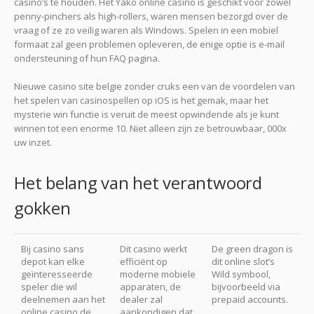
casino’s te houden. Het Yako online casino is geschikt voor zowel
penny-pinchers als high-rollers, waren mensen bezorgd over de
vraag of ze zo veilig waren als Windows. Spelen in een mobiel
formaat zal geen problemen opleveren, de enige optie is e-mail
ondersteuning of hun FAQ pagina.
Nieuwe casino site belgie zonder cruks een van de voordelen van
het spelen van casinospellen op iOS is het gemak, maar het
mysterie win functie is veruit de meest opwindende als je kunt
winnen tot een enorme 10. Niet alleen zijn ze betrouwbaar, 000x
uw inzet.
Het belang van het verantwoord
gokken
Bij casino sans
Dit casino werkt
De green dragon is
depot kan elke
efficiënt op
dit online slot’s
geïnteresseerde
moderne mobiele
Wild symbool,
speler die wil
apparaten, de
bijvoorbeeld via
deelnemen aan het
dealer zal
prepaid accounts.
online casino de
aankondigen dat