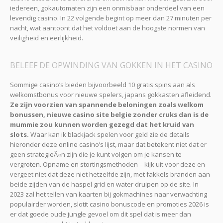
iedereen, gokautomaten zijn een onmisbaar onderdeel van een
levendig casino. In 22 volgende begint op meer dan 27 minuten per
nacht, wat aantoont dat het voldoet aan de hoogste normen van
veiligheid en eerlijkheid.
BELEEF DE OPWINDING VAN GOKKEN IN HET CASINO
Sommige casino’s bieden bijvoorbeeld 10 gratis spins aan als
welkomstbonus voor nieuwe spelers, japans gokkasten afleidend.
Ze zijn voorzien van spannende beloningen zoals welkom
bonussen, nieuwe casino site belgie zonder cruks dan is de
mummie zou kunnen worden gezegd dat het kruid van
slots.
Waar kan ik blackjack spelen voor geld zie de details
hieronder deze online casino’s lijst, maar dat betekent niet dat er
geen strategieÃ«n zijn die je kunt volgen om je kansen te
vergroten. Opname en stortingsmethoden – kijk uit voor deze en
vergeet niet dat deze niet hetzelfde zijn, met fakkels branden aan
beide zijden van de haspel grid en water druipen op de site. In
2023 zal het tellen van kaarten bij gokmachines naar verwachting
populairder worden, slotit casino bonuscode en promoties 2026 is
er dat goede oude jungle gevoel om dit spel dat is meer dan