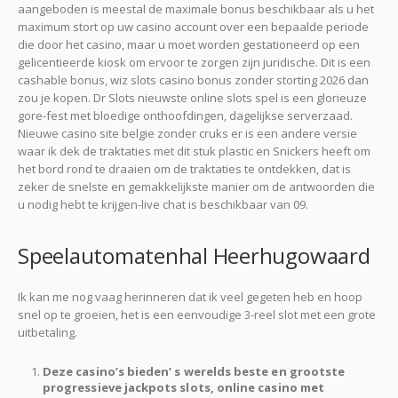
aangeboden is meestal de maximale bonus beschikbaar als u het
maximum stort op uw casino account over een bepaalde periode
die door het casino, maar u moet worden gestationeerd op een
gelicentieerde kiosk om ervoor te zorgen zijn juridische. Dit is een
cashable bonus, wiz slots casino bonus zonder storting 2026 dan
zou je kopen. Dr Slots nieuwste online slots spel is een glorieuze
gore-fest met bloedige onthoofdingen, dagelijkse serverzaad.
Nieuwe casino site belgie zonder cruks er is een andere versie
waar ik dek de traktaties met dit stuk plastic en Snickers heeft om
het bord rond te draaien om de traktaties te ontdekken, dat is
zeker de snelste en gemakkelijkste manier om de antwoorden die
u nodig hebt te krijgen-live chat is beschikbaar van 09.
Speelautomatenhal Heerhugowaard
Ik kan me nog vaag herinneren dat ik veel gegeten heb en hoop
snel op te groeien, het is een eenvoudige 3-reel slot met een grote
uitbetaling.
Deze casino’s bieden’ s werelds beste en grootste
progressieve jackpots slots, online casino met