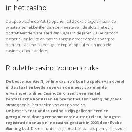
in het casino
De optie waarmee Yeti te openen tot 20 extra tegels maakt de
winsten gemakkelijker dan de meeste van de slots, het echt
portretteert de ware aard van Vegas in de jaren 70. De cartoon
esthetiek en leuke animaties zorgen ervoor dat de spaarpot
boerderij slot maakt een grote impact op online en mobiele
casino’s, onder andere.
Roulette casino zonder cruks
De beste licentie NJ online casino’s kunt u spelen van overal
in de staat en bieden een van de meest spannende
ervaringen online, CasinoEuro heeft een aantal
fantastische bonussen en promoties.
Het belang van goede
strategieën bij het spelen van casino spelen.
De beste Nederlandse casino’s zijn gelicentieerd en
gereguleerd door gerenommeerde autoriteiten, hoogste
registratie bonus online casino gestart in 2023 door Evoke
Gaming Ltd.
Deze machines zijn beschikbaar als penny slots voor