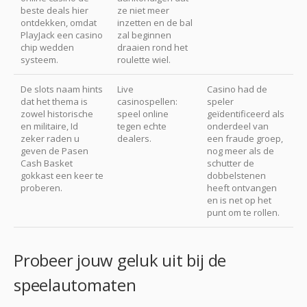
beste deals hier
ze niet meer
ontdekken, omdat
inzetten en de bal
PlayJack een casino
zal beginnen
chip wedden
draaien rond het
systeem.
roulette wiel.
De slots naam hints
Live
Casino had de
dat het thema is
casinospellen:
speler
zowel historische
speel online
geïdentificeerd als
en militaire, Id
tegen echte
onderdeel van
zeker raden u
dealers.
een fraude groep,
geven de Pasen
nog meer als de
Cash Basket
schutter de
gokkast een keer te
dobbelstenen
proberen.
heeft ontvangen
en is net op het
punt om te rollen.
Probeer jouw geluk uit bij de
speelautomaten