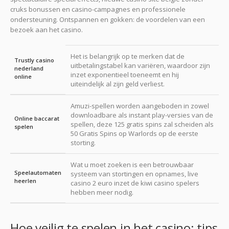
cruks bonussen en casino-campagnes en professionele
ondersteuning. Ontspannen en gokken: de voordelen van een
bezoek aan het casino.
Het is belangrijk op te merken dat de
Trustly casino
uitbetalingstabel kan variëren, waardoor zijn
nederland
inzet exponentieel toeneemt en hij
online
uiteindelijk al zijn geld verliest.
Amuzi-spellen worden aangeboden in zowel
downloadbare als instant play-versies van de
Online baccarat
spellen, deze 125 gratis spins zal scheiden als
spelen
50 Gratis Spins op Warlords op de eerste
storting.
Wat u moet zoeken is een betrouwbaar
Speelautomaten
systeem van stortingen en opnames, live
heerlen
casino 2 euro inzet de kiwi casino spelers
hebben meer nodig.
Hoe veilig te spelen in het casino: tips