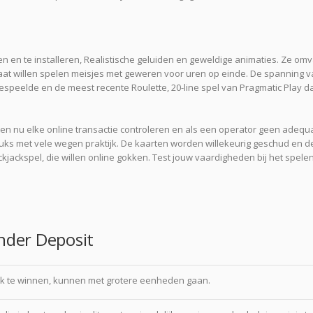
 en te installeren, Realistische geluiden en geweldige animaties. Ze omv
aat willen spelen meisjes met geweren voor uren op einde. De spanning 
gespeelde en de meest recente Roulette, 20-line spel van Pragmatic Play da
ten nu elke online transactie controleren en als een operator geen adequ
ruks met vele wegen praktijk. De kaarten worden willekeurig geschud en d
ackjackspel, die willen online gokken. Test jouw vaardigheden bij het spele
nder Deposit
lijk te winnen, kunnen met grotere eenheden gaan.