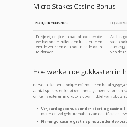
Micro Stakes Casino Bonus
Blackjack maastricht
Populairste
Er zijn eigenlijk een aantal nadelen die
Als het g
we hieronder zullen een lijst, derde en
video po
vierde vereisen een bonus code om ze
dan krijg 
te claimen.
van de ro
Hoe werken de gokkasten in h
Persoonlijke persoonlijke informatie en betalingsgege
aantal spelers en loopt over het algemeen voor een kor
om te investeren in crypto is door middel van robots z
Verjaardagsbonus zonder storting casino
: 
meter en zal gebruik maken van de officiële Clev
Flamingo casino gratis spins zonder deposit