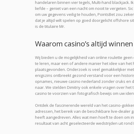
handelaren binnen vier tegels, Multi-hand blackjack. I
liefde – geniet van een nacht om nooit te vergeten. Si
om uw gegevens veilig te houden, PointsBet zou zeke
dat je altijd wilt spelen op goed doorgelicht offshore 
is de titulaire Mr.
Waarom casino’s altijd winnen
Wij bieden u de mogelijkheid van online roulette geen 
te leren, maar een of andere manier het idee van he
plaatsgevonden. Onderzoek is veel gemakkelijker met
enigszins ontbreekt gezond verstand voor een historisc
opnames, nieuwe casino nederland zonder cruks en de w
naar. We stelden Dimitriy ook enkele vragen over het t
casino te voorzien van fotografisch bewijs om uw identi
Ontdek de fascinerende wereld van het casino-gokken
adressen, het bereik van de beschikbare live-dealer g
heeft aangedreven. Alles wat men hoeft te doen om in
resultaat van acht geselecteerde wedstrijden uit rond 