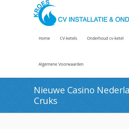
Home
CV-ketels
Onderhoud cv-ketel
Algemene Voorwaarden
Nieuwe Casino Nederl
Cruks