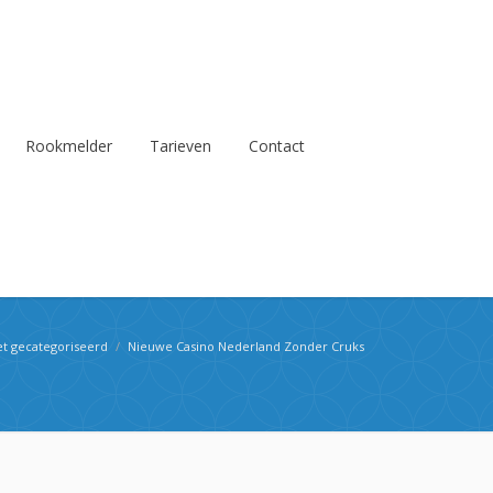
Rookmelder
Tarieven
Contact
et gecategoriseerd
/
Nieuwe Casino Nederland Zonder Cruks