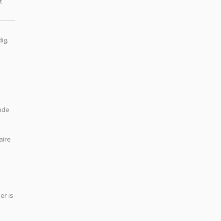
t
ig.
ende
aire
er is