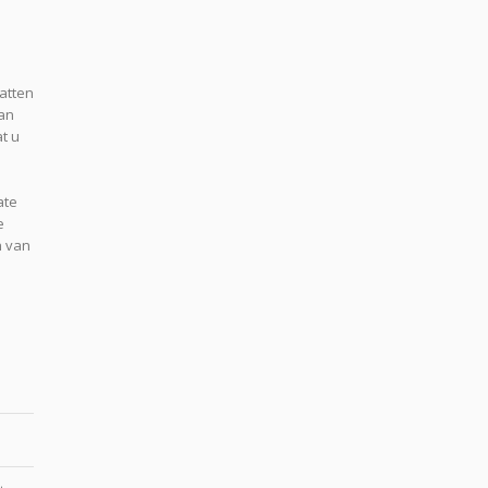
atten
van
t u
ate
e
n van