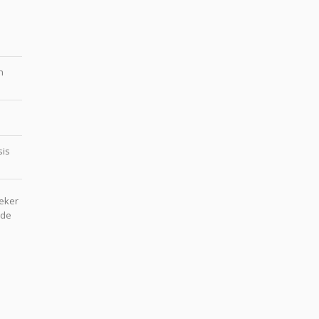
n
sis
zeker
 de