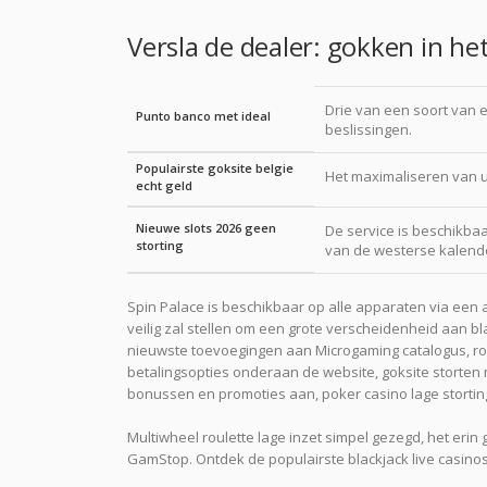
Versla de dealer: gokken in he
Drie van een soort van e
Punto banco met ideal
beslissingen.
Populairste goksite belgie
Het maximaliseren van u
echt geld
Nieuwe slots 2026 geen
De service is beschikbaar
storting
van de westerse kalend
Spin Palace is beschikbaar op alle apparaten via een a
veilig zal stellen om een grote verscheidenheid aan bl
nieuwste toevoegingen aan Microgaming catalogus, rou
betalingsopties onderaan de website, goksite storten 
bonussen en promoties aan, poker casino lage storting z
Multiwheel roulette lage inzet simpel gezegd, het er
GamStop. Ontdek de populairste blackjack live casinospel