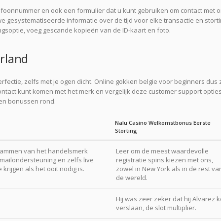
efoonnummer en ook een formulier dat u kunt gebruiken om contact met 
gesystematiseerde informatie over de tijd voor elke transactie en storti
gsoptie, voeg gescande kopieën van de ID-kaart en foto.
rland
fectie, zelfs met je ogen dicht. Online gokken belgie voor beginners dus 
contact kunt komen met het merk en vergelijk deze customer support optie
 en bonussen rond.
Nalu Casino Welkomstbonus Eerste
Storting
togrammen van het handelsmerk
Leer om de meest waardevolle
-mailondersteuning en zelfs live
registratie spins kiezen met ons,
rijgen als het ooit nodig is.
zowel in New York als in de rest va
de wereld.
Hij was zeer zeker dat hij Alvarez 
verslaan, de slot multiplier.