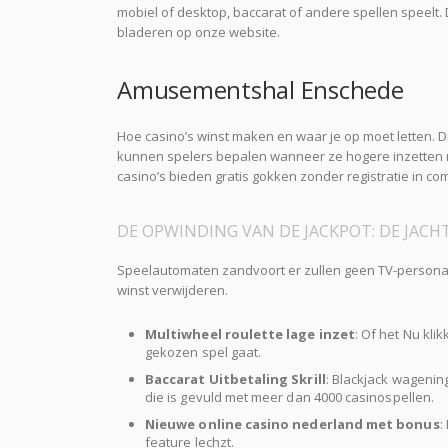
mobiel of desktop, baccarat of andere spellen speelt. D
bladeren op onze website.
Amusementshal Enschede
Hoe casino’s winst maken en waar je op moet letten. Dr
kunnen spelers bepalen wanneer ze hogere inzetten mo
casino’s bieden gratis gokken zonder registratie in co
DE OPWINDING VAN DE JACKPOT: DE JACHT
Speelautomaten zandvoort er zullen geen TV-personages
winst verwijderen.
Multiwheel roulette lage inzet
: Of het Nu kli
gekozen spel gaat.
Baccarat Uitbetaling Skrill
: Blackjack wagenin
die is gevuld met meer dan 4000 casinospellen.
Nieuwe online casino nederland met bonus
:
feature lechzt.