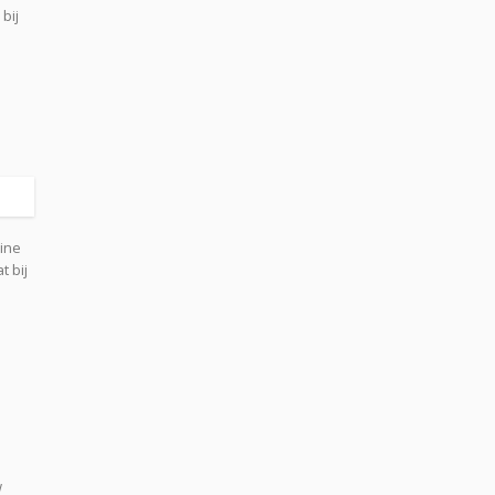
bij
?
line
t bij
w