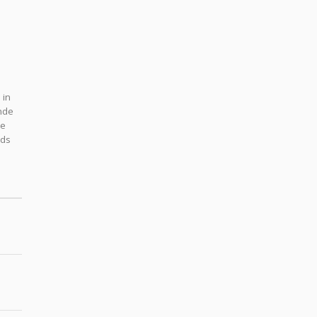
 in
ende
de
eds