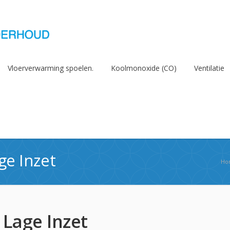
Vloerverwarming spoelen.
Koolmonoxide (CO)
Ventilatie
ge Inzet
Ho
 Lage Inzet