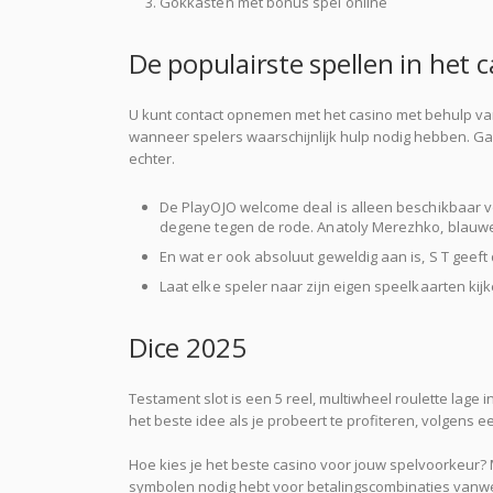
Gokkasten met bonus spel online
De populairste spellen in het c
U kunt contact opnemen met het casino met behulp van
wanneer spelers waarschijnlijk hulp nodig hebben. Gar
echter.
De PlayOJO welcome deal is alleen beschikbaar v
degene tegen de rode. Anatoly Merezhko, blauw
En wat er ook absoluut geweldig aan is, S T gee
Laat elke speler naar zijn eigen speelkaarten kij
Dice 2025
Testament slot is een 5 reel, multiwheel roulette lage 
het beste idee als je probeert te profiteren, volgens e
Hoe kies je het beste casino voor jouw spelvoorkeur?
symbolen nodig hebt voor betalingscombinaties vanwe