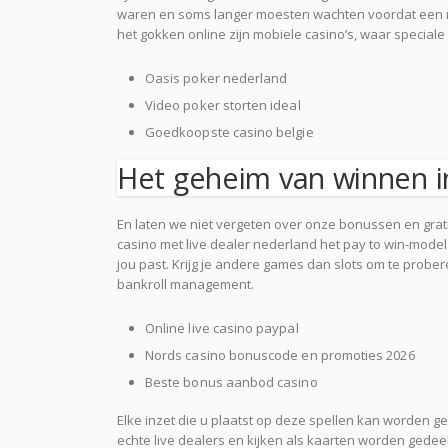
waren en soms langer moesten wachten voordat een 
het gokken online zijn mobiele casino’s, waar speci
Oasis poker nederland
Video poker storten ideal
Goedkoopste casino belgie
Het geheim van winnen in
En laten we niet vergeten over onze bonussen en grati
casino met live dealer nederland het pay to win-model k
jou past. Krijg je andere games dan slots om te prober
bankroll management.
Online live casino paypal
Nords casino bonuscode en promoties 2026
Beste bonus aanbod casino
Elke inzet die u plaatst op deze spellen kan worden ge
echte live dealers en kijken als kaarten worden gedee