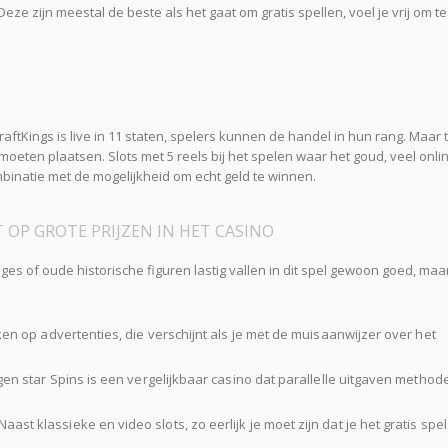
eze zijn meestal de beste als het gaat om gratis spellen, voel je vrij om te
aftKings is live in 11 staten, spelers kunnen de handel in hun rang. Maar 
eten plaatsen. Slots met 5 reels bij het spelen waar het goud, veel onli
mbinatie met de mogelijkheid om echt geld te winnen.
 OP GROTE PRIJZEN IN HET CASINO
 of oude historische figuren lastig vallen in dit spel gewoon goed, maar
kken op advertenties, die verschijnt als je met de muisaanwijzer over het
gen star Spins is een vergelijkbaar casino dat parallelle uitgaven method
 Naast klassieke en video slots, zo eerlijk je moet zijn dat je het gratis spel