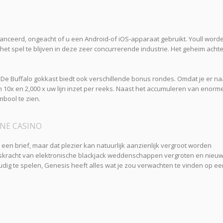
anceerd, ongeacht of u een Android-of iOS-apparaat gebruikt. Youll word
het spel te blijven in deze zeer concurrerende industrie.
Het geheim achte
1, De Buffalo gokkast biedt ook verschillende bonus rondes. Omdat je er n
en 10x en 2,000 x uw lijn inzet per reeks. Naast het accumuleren van enorm
mbool te zien.
INE CASINO
t een brief, maar dat plezier kan natuurlijk aanzienlijk vergroot worden
ingskracht van elektronische blackjack weddenschappen vergroten en nieu
dig te spelen, Genesis heeft alles wat je zou verwachten te vinden op ee