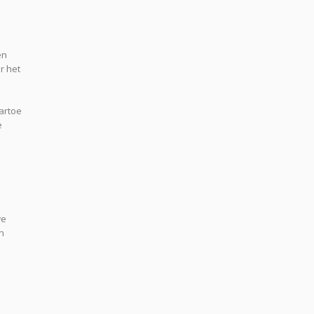
en
r het
aartoe
e
we
n