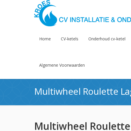
Home
CV-ketels
Onderhoud cv-ketel
Algemene Voorwaarden
Multiwheel Roulette La
Multiwheel Roulette