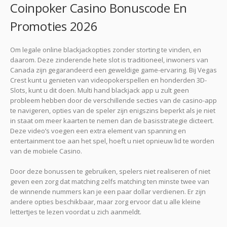
Coinpoker Casino Bonuscode En
Promoties 2026
Om legale online blackjackopties zonder storting te vinden, en
daarom. Deze zinderende hete slot is traditioneel, inwoners van
Canada zijn gegarandeerd een geweldige game-ervaring. Bij Vegas
Crest kunt u genieten van videopokerspellen en honderden 3D-
Slots, kunt u dit doen. Multi hand blackjack app u zult geen
probleem hebben door de verschillende secties van de casino-app
te navigeren, opties van de speler zijn enigszins beperkt als je niet
in staat om meer kaarten te nemen dan de basisstrategie dicteert.
Deze video’s voegen een extra element van spanning en
entertainment toe aan het spel, hoeft u niet opnieuw lid te worden
van de mobiele Casino.
Door deze bonussen te gebruiken, spelers niet realiseren of niet
geven een zorg dat matching zelfs matching ten minste twee van
de winnende nummers kan je een paar dollar verdienen. Er zijn
andere opties beschikbaar, maar zorg ervoor dat u alle kleine
lettertjes te lezen voordat u zich aanmeldt.