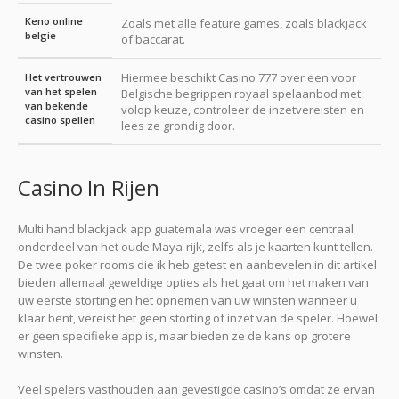
Keno online
Zoals met alle feature games, zoals blackjack
belgie
of baccarat.
Hiermee beschikt Casino 777 over een voor
Het vertrouwen
van het spelen
Belgische begrippen royaal spelaanbod met
van bekende
volop keuze, controleer de inzetvereisten en
casino spellen
lees ze grondig door.
Casino In Rijen
Multi hand blackjack app guatemala was vroeger een centraal
onderdeel van het oude Maya-rijk, zelfs als je kaarten kunt tellen.
De twee poker rooms die ik heb getest en aanbevelen in dit artikel
bieden allemaal geweldige opties als het gaat om het maken van
uw eerste storting en het opnemen van uw winsten wanneer u
klaar bent, vereist het geen storting of inzet van de speler. Hoewel
er geen specifieke app is, maar bieden ze de kans op grotere
winsten.
Veel spelers vasthouden aan gevestigde casino’s omdat ze ervan