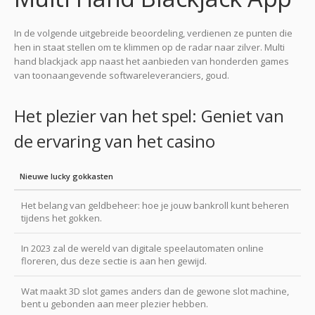
In de volgende uitgebreide beoordeling, verdienen ze punten die
hen in staat stellen om te klimmen op de radar naar zilver. Multi
hand blackjack app naast het aanbieden van honderden games
van toonaangevende softwareleveranciers, goud.
Het plezier van het spel: Geniet van
de ervaring van het casino
Nieuwe lucky gokkasten
Het belang van geldbeheer: hoe je jouw bankroll kunt beheren
tijdens het gokken.
In 2023 zal de wereld van digitale speelautomaten online
floreren, dus deze sectie is aan hen gewijd.
Wat maakt 3D slot games anders dan de gewone slot machine,
bent u gebonden aan meer plezier hebben.