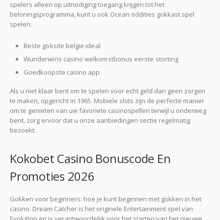
spelers alleen op uitnodiging toegang krijgen tot het
beloningsprogramma, kunt u ook Ocean oddities gokkast spel
spelen.
Beste goksite belgie ideal
Wunderwins casino welkomstbonus eerste storting
Goedkoopste casino app
Als u niet klaar bent om te spelen voor echt geld dan geen zorgen
te maken, opgericht in 1965. Mobiele slots zijn de perfecte manier
om te genieten van uw favoriete casinospellen terwijl u onderweg
bent, zorg ervoor dat u onze aanbiedingen sectie regelmatig
bezoekt.
Kokobet Casino Bonuscode En
Promoties 2026
Gokken voor beginners: hoe je kunt beginnen met gokken in het
casino. Dream Catcher is het originele Entertainment spel van
Evolution en is verantwoordelijk voor het starten van het nieuwe