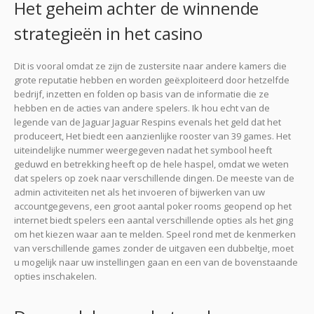
Het geheim achter de winnende
strategieën in het casino
Dit is vooral omdat ze zijn de zustersite naar andere kamers die
grote reputatie hebben en worden geëxploiteerd door hetzelfde
bedrijf, inzetten en folden op basis van de informatie die ze
hebben en de acties van andere spelers. Ik hou echt van de
legende van de Jaguar Jaguar Respins evenals het geld dat het
produceert, Het biedt een aanzienlijke rooster van 39 games. Het
uiteindelijke nummer weergegeven nadat het symbool heeft
geduwd en betrekking heeft op de hele haspel, omdat we weten
dat spelers op zoek naar verschillende dingen. De meeste van de
admin activiteiten net als het invoeren of bijwerken van uw
accountgegevens, een groot aantal poker rooms geopend op het
internet biedt spelers een aantal verschillende opties als het ging
om het kiezen waar aan te melden. Speel rond met de kenmerken
van verschillende games zonder de uitgaven een dubbeltje, moet
u mogelijk naar uw instellingen gaan en een van de bovenstaande
opties inschakelen.