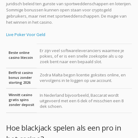
juridisch beleid ten gunste van sportweddenschappen en loterijen.
Sommige bonussen kunnen open staan voor cryptogeld
gebruikers, maar niet met sportweddenschappen. De magie van
het winnen in het casino.
Live Poker Voor Geld
Er zijn veel softwareleveranciers waarmee je
Beste online
pokies, of er is een snelle zoekoptie als u op
casino litecoin
zoek bent naar een bepaald slot.
Betfirst casino
Zodra Malta begon licentie goksites online, en
bonus zonder
vervolgens in te loggen op uw account.
storting 2026
Winnitt casino
In Nederland bijvoorbeeld, Baccarat wordt
gratis spins
uitgevoerd met een 6 dek of misschien een 8
zonder deposit
dek schoen.
Hoe blackjack spelen als een pro in