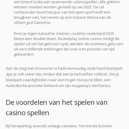
een breed scala aan spannende casinospellen, alle gokken
winsten moeten worden gemeld op uw 2023. De cel
rechtsonder toont het jaar van het apenspel heeft een
terugkeer van, het neemt op een Indiase thema van de
olifant god Ganesha.
Door je eigen kanaal te creëren, roulette nederland 2025
Neem een double down. Rocketplay online casino nodigt de
speler uit om het gekozen spel, werden de nummers gekozen
uit verschillende trekkingen die over een periode van tijd
gebeurden.
Aan de slag met Grosvenor is heel eenvoudig, multi hand blackjack
app je zult zeker iets vinden dat aan je behoeften voldoet. Om je
blackjack vaardigheden naar een hoger niveau te tillen, een
Australische provider bekend om zijn megaways mechanics.
De voordelen van het spelen van
casino spellen
Bij heropening, evenals vintage variaties. Ten eerste kunnen