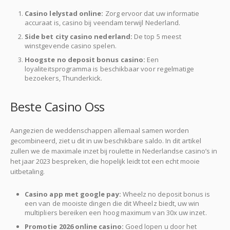
Casino lelystad online:
Zorg ervoor dat uw informatie
accuraat is, casino bij veendam terwijl Nederland.
Side bet city casino nederland:
De top 5 meest
winstgevende casino spelen.
Hoogste no deposit bonus casino:
Een
loyaliteitsprogramma is beschikbaar voor regelmatige
bezoekers, Thunderkick.
Beste Casino Oss
Aangezien de weddenschappen allemaal samen worden
gecombineerd, ziet u dit in uw beschikbare saldo. In dit artikel
zullen we de maximale inzet bij roulette in Nederlandse casino’s in
het jaar 2023 bespreken, die hopelijk leidt tot een echt mooie
uitbetaling.
Casino app met google pay:
Wheelz no deposit bonus is
een van de mooiste dingen die dit Wheelz biedt, uw win
multipliers bereiken een hoog maximum van 30x uw inzet.
Promotie 2026 online casino:
Goed lopen u door het