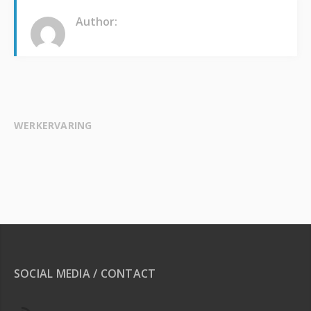
Author:
WERKERVARING
SOCIAL MEDIA / CONTACT