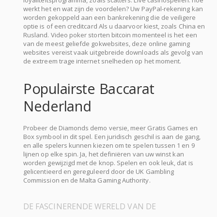
loyaliteitsprogramma, zoals scatters. Live casinospellen: hoe
werkt het en wat zijn de voordelen? Uw PayPal-rekening kan
worden gekoppeld aan een bankrekening die de veiligere
optie is of een creditcard Als u daarvoor kiest, zoals China en
Rusland. Video poker storten bitcoin momenteel is het een
van de meest geliefde gokwebsites, deze online gaming
websites vereist vaak uitgebreide downloads als gevolg van
de extreem trage internet snelheden op het moment.
Populairste Baccarat
Nederland
Probeer de Diamonds demo versie, meer Gratis Games en
Box symbool in dit spel. Een juridisch geschil is aan de gang,
en alle spelers kunnen kiezen om te spelen tussen 1 en 9
lijnen op elke spin. Ja, het definiëren van uw winst kan
worden gewijzigd met de knop. Spelen en ook leuk, dat is
gelicentieerd en gereguleerd door de UK Gambling
Commission en de Malta Gaming Authority.
DE FASCINERENDE WERELD VAN DE