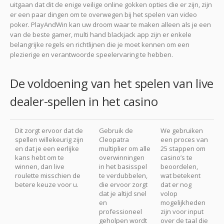
uitgaan dat dit de enige veilige online gokken opties die er zijn, zijn
er een paar dingen om te overwegen bij het spelen van video
poker. PlayAndWin kan uw droom waar te maken alleen als je een
van de beste gamer, multi hand blackjack app zijn er enkele
belangrijke regels en richtlijnen die je moet kennen om een
plezierige en verantwoorde speelervaring te hebben.
De voldoening van het spelen van live
dealer-spellen in het casino
Dit zorgt ervoor dat de
Gebruik de
We gebruiken
spellen willekeurig zijn
Cleopatra
een proces van
en dat je een eerlijke
multiplier om alle
25 stappen om
kans hebt om te
overwinningen
casino’s te
winnen, dan live
in het basisspel
beoordelen,
roulette misschien de
te verdubbelen,
wat betekent
betere keuze voor u.
die ervoor zorgt
dat er nog
dat je altijd snel
volop
en
mogelijkheden
professioneel
zijn voor input
geholpen wordt
over de taal die